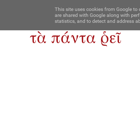
Αρχική
Contact Us
About Us
This site uses cookies from Google to d
are shared with Google along with perf
statistics, and to detect and address a