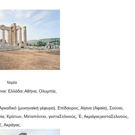
Νεμέα
ίναι: Ελλάδα: Αθήνα, Ολυμπία,
Αρκαδικό (μυκηναϊκή γέφυρα), Επίδαυρος, Αίγινα (Αφαία), Σούνιο,
ία, Κρότων, Μεταπόντιο,
γεστα
Σελινούς, Έ
, Ακράγας
γεστα
Σελινούς,
Έ
, Ακράγας.