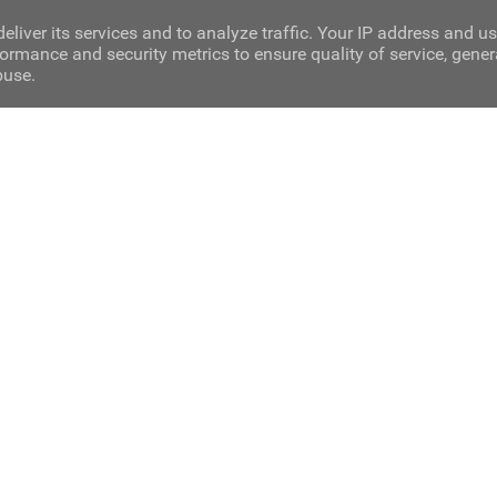
eliver its services and to analyze traffic. Your IP address and u
ormance and security metrics to ensure quality of service, gene
buse.