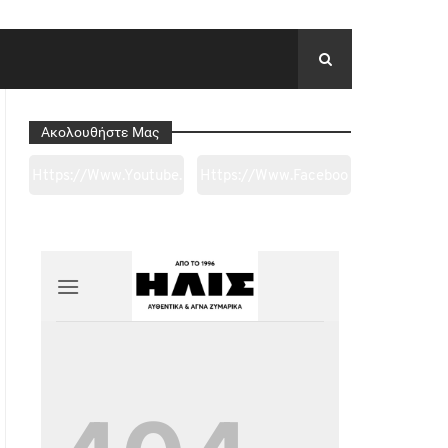
Ακολουθήστε Μας
Https://www.youtube.
Https://www.faceboo
Com/channel/UC0wk
K.com/tapantarei1965
2ge3sheyTkgpAkeBan
/?
G
Ref=pages_you_mana
Ge