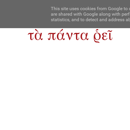
Αρχική
Contact Us
About Us
This site uses cookies from Google to d
are shared with Google along with perf
statistics, and to detect and address a