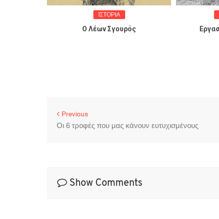
ΙΣΤΟΡΙΑ
ρκος
Ο Λέων Σγουρός
Εργασ
Previous
Οι 6 τροφές που μας κάνουν ευτυχισμένους
Show Comments