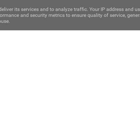
eliver its services and to analyze traffic. Your IP address and u
ormance and security metrics to ensure quality of service, gene
buse.