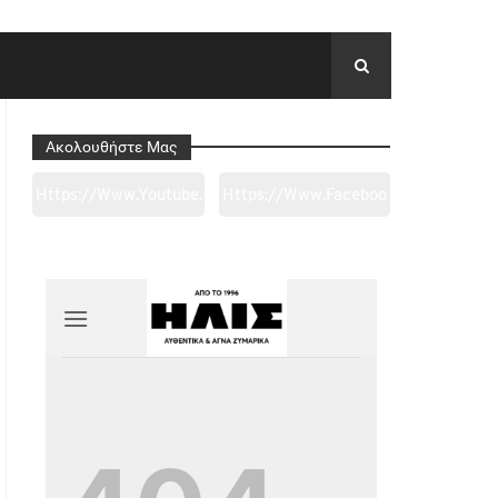
Ακολουθήστε Μας
Https://www.youtube.
Https://www.faceboo
Com/channel/UC0wk
K.com/tapantarei1965
2ge3sheyTkgpAkeBan
/?
G
Ref=pages_you_mana
Ge