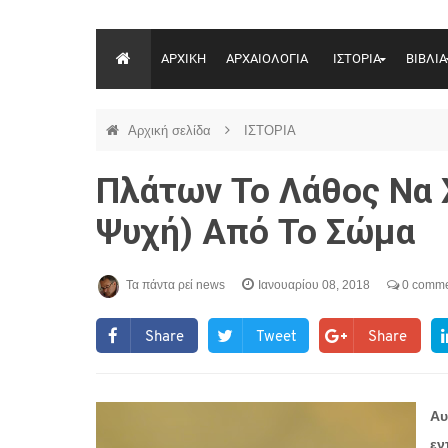
ΑΡΧΙΚΗ
ΑΡΧΑΙΟΛΟΓΙΑ
ΙΣΤΟΡΙΑ
ΒΙΒΛΙΑ
Αρχική σελίδα
ΙΣΤΟΡΙΑ
Πλάτων Το Λάθος Να 
Ψυχή) Από Το Σώμα
Τα πάντα ρεί news
Ιανουαρίου 08, 2018
0 comme
Share
Tweet
Share
Αυ
εν