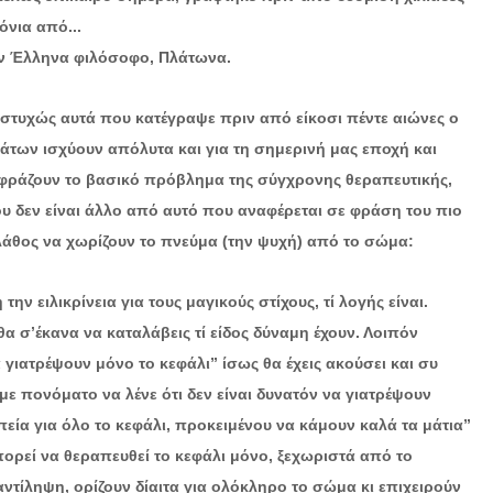
όνια από...
ν Έλληνα φιλόσοφο, Πλάτωνα.
στυχώς αυτά που κατέγραψε πριν από είκοσι πέντε αιώνες ο
άτων ισχύουν απόλυτα και για τη σημερινή μας εποχή και
φράζουν το βασικό πρόβλημα της σύγχρονης θεραπευτικής,
υ δεν είναι άλλο από αυτό που αναφέρεται σε φράση του πιο
ο λάθος να χωρίζουν το πνεύμα (την ψυχή) από το σώμα:
ν ειλικρίνεια για τους μαγικούς στίχους, τί λογής είναι.
α σ’έκανα να καταλάβεις τί είδος δύναμη έχουν. Λοιπόν
α γιατρέψουν μόνο το κεφάλι” ίσως θα έχεις ακούσει και συ
με πονόματο να λένε ότι δεν είναι δυνατόν να γιατρέψουν
πεία για όλο το κεφάλι, προκειμένου να κάμουν καλά τα μάτια”
 μπορεί να θεραπευθεί το κεφάλι μόνο, ξεχωριστά από το
ντίληψη, ορίζουν δίαιτα για ολόκληρο το σώμα κι επιχειρούν