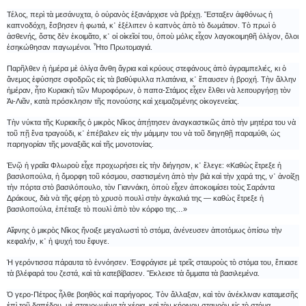
Τέλος, περὶ τὰ μεσάνυχτα, ὁ οὐρανὸς ἐξανάρχισε νὰ βρέχῃ. Ἔσταξεν ἀφθόνως ἡ
καπνοδόχη, ἔσβησεν ἡ φωτιά, κ᾿ ἐξέλιπεν ὁ καπνὸς ἀπὸ τὸ δωμάτιον. Τὸ πρωὶ ὁ
ἀσθενής, ὅστις δὲν ἐκοιμᾶτο, κ᾿ οἱ οἰκεῖοί του, ὁποὺ μόλις εἶχον λαγοκοιμηθῆ ὀλίγον, ὅλοι
ἐσηκώθησαν παγωμένοι. Ἦτο Πρωτομαγιά.
Παρῆλθεν ἡ ἡμέρα μὲ ὀλίγα ἄνθη ἄγρια καὶ κρύους στεφάνους ἀπὸ ἀγραμπελιές, κι ὁ
ἄνεμος ἐφύσησε σφοδρῶς εἰς τὰ βαθύφυλλα πλατάνια, κ᾿ ἔπαυσεν ἡ βροχή. Τὴν ἄλλην
ἡμέραν, ἦτο Κυριακὴ τῶν Μυροφόρων, ὁ παπα-Στάμος εἶχεν ἔλθει νὰ λειτουργήσῃ τὸν
Ἁι-Λιᾶν, κατὰ πρόσκλησιν τῆς πονούσης καὶ χειμαζομένης οἰκογενείας.
Τὴν νύκτα τῆς Κυριακῆς ὁ μικρὸς Νῖκος ἀπῄτησεν ἀναγκαστικῶς ἀπὸ τὴν μητέρα του νὰ
τοῦ πῇ ἕνα τραγούδι, κ᾿ ἐπέβαλεν εἰς τὴν μάμμην του νὰ τοῦ διηγηθῇ παραμύθι, ὡς
παρηγορίαν τῆς μοναξιᾶς καὶ τῆς μονοτονίας.
Ἐνῷ ἡ γραῖα Φλωροὺ εἶχε προχωρήσει εἰς τὴν διήγησιν, κ᾿ ἔλεγε: «Καθὼς ἔτρεξε ἡ
βασιλοπούλα, ἡ ὄμορφη τοῦ κόσμου, σαστισμένη ἀπὸ τὴν βιὰ καὶ τὴν χαρά της, ν᾿ ἀνοίξῃ
τὴν πόρτα στὸ βασιλόπουλο, τὸν Γιαννάκη, ὁποὺ εἶχεν ἀποκοιμίσει τοὺς Σαράντα
Δράκους, διὰ νὰ τῆς φέρῃ τὸ χρυσὸ πουλὶ στὴν ἀγκαλιά της ― καθὼς ἔτρεξε ἡ
βασιλοπούλα, ἐπέταξε τὸ πουλὶ ἀπὸ τὸν κόρφο της…»
Αἴφνης ὁ μικρὸς Νῖκος ἤνοιξε μεγαλωστὶ τὸ στόμα, ἀνένευσεν ἀποτόμως ὀπίσω τὴν
κεφαλήν, κ᾿ ἡ ψυχή του ἔφυγε.
Ἡ γερόντισσα πάραυτα τὸ ἐννόησεν. Ἐσφράγισε μὲ τρεῖς σταυροὺς τὸ στόμα του, ἔπιασε
τὰ βλέφαρά του ζεστά, καὶ τὰ κατεβίβασεν. Ἔκλεισε τὰ ὄμματα τὰ βασιλεμένα.
Ὁ γερο-Πέτρος ἦλθε βοηθὸς καὶ παρήγορος. Τὸν ἄλλαξαν, καὶ τὸν ἀνέκλιναν καταμεσῆς
ἐπὶ τοῦ δαπέδου, μὲ σταυρωμένα τὰ χέρια, καὶ τὸν κήρινον σταυρὸν εἰς τὸ στόμα.