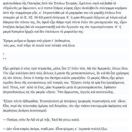
ψαλτουδάκια τῆς Παναγίας ἀπὸ τὴν Ἐπάνω Ἐνορίαν, ἔμελπον σιγὰ καὶ βαθιὰ τὸ
«Ὁρῶντές με ἄφωνον», κι ὁ παπα-Στάμος κύψας εἶχεν ἀναλάβει ἓν σύντριμμα κεράμου
ἀπὸ τὴν παμμήτορα γῆν, κ᾿ ἐπροσπάθει μὲ τὸ μαχαιράκι του νὰ χαράξῃ ἐπάνω ἕνα
σταυρὸν μὲ τὸ ΙΣ. ΧΣ. ΝΙ-ΚΑ χιαστὶ ὁλόγυρα. Κ᾿ ἡ γρια-Φλωροὺ ἐξέχυνε μὲ λόγια καὶ μὲ
δάκρυα τὸν πόνον της, ὅτι, ἀφοῦ εἶχε θάψει πρὸ πέντε ἐτῶν τὸν μοναχογυιόν της, εἶχεν
ἐπιζήσει ἀκόμη διὰ νὰ νεκρασπασθῇ καὶ τὸν ἔγγονόν της τὸν πρωτογέννητον. Κ᾿ ἡ
μικρὰ Κατερίνα ἤρχιζε καὶ δὲν ἐτελείωνε τὸ μοιρολόγι της:
Ἔρημο μνῆμα κι ἄχαρο στὰ χόρτα τ᾿ ἀνθισμένα,
πές μου, ποῦ πῆγε τὸ πουλὶ ποὺ πέταξε στὰ ξένα.
*
* *
Εἶχε μισέψει ὁ νέος πρὸ τετραετίας, μόλις ἦτο 17 ἐτῶν τότε, διὰ τὴν Ἀμερικήν, ὅπως ὅλοι.
Τὸν εἶχε κολλήσει ἀπὸ τοὺς ἄλλους ἡ μανία τῆς μεταναστεύσεως, ἂν καὶ θὰ ἦτο χρήσιμος
εἰς τὸν τόπον, ὅπου ὁ πατήρ του διετήρει καλὸν μαγαζεῖον. Ὁ μικρὸς Νῖκος εἶχε φύγει
σχεδὸν ἄνευ τῆς συναινέσεως τοῦ πατρός του. Ἔζησεν ὑπὲρ τὰ τρία ἔτη ἐργαζόμενος
ἐκεῖ. Τέλος, κατ᾿ αὐτὸ τὸ ἔτος, μίαν Κυριακὴν μετὰ τὸ μεσοσαράκοστον, ἔφθασεν
ἀπροσδοκήτως εἰς τὴν μικρὰν νῆσον. Ἦτο ἄρρωστος, ἰσχνὸς καὶ σκελετώδης.
Ἔζησε πέντε ἑβδομάδας. Ἐνοσηλεύετο μὲ ἀπείρους τρυφερὰς περιποιήσεις κατ᾿ οἶκον.
Εἶτα, περὶ τὰς τελευταίας ἡμέρας τοῦ Ἀπριλίου, τὸν εἶχε πιάσει στενοχωρία ἀφόρητος καὶ
ἀκράτητος ἀνάγκη ἐκτοπισμοῦ.
― Πατέρα, στὸν Ἁι-Λιᾶ νὰ μὲ πᾷς. Ἐκεῖ θὰ γένω καλά.
― Δὲν εἶναι καιρὸς ἀκόμα, παιδί μου. Εἶναι ψύχρες κ᾿ ὑγρασία πολλὴ ἔξω.