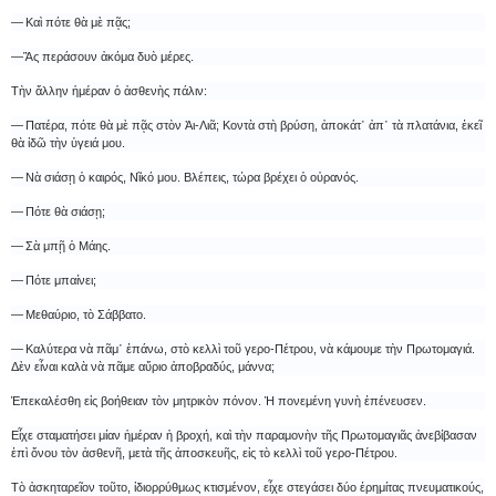
― Καὶ πότε θὰ μὲ πᾷς;
―Ἂς περάσουν ἀκόμα δυὸ μέρες.
Τὴν ἄλλην ἡμέραν ὁ ἀσθενὴς πάλιν:
― Πατέρα, πότε θὰ μὲ πᾷς στὸν Ἁι-Λιᾶ; Κοντὰ στὴ βρύση, ἀποκάτ᾿ ἀπ᾿ τὰ πλατάνια, ἐκεῖ
θὰ ἰδῶ τὴν ὑγειά μου.
― Νὰ σιάσῃ ὁ καιρός, Νῖκό μου. Βλέπεις, τώρα βρέχει ὁ οὐρανός.
― Πότε θὰ σιάσῃ;
― Σὰ μπῇ ὁ Μάης.
― Πότε μπαίνει;
― Μεθαύριο, τὸ Σάββατο.
― Καλύτερα νὰ πᾶμ᾿ ἐπάνω, στὸ κελλὶ τοῦ γερο-Πέτρου, νὰ κάμουμε τὴν Πρωτομαγιά.
Δὲν εἶναι καλὰ νὰ πᾶμε αὔριο ἀποβραδύς, μάννα;
Ἐπεκαλέσθη εἰς βοήθειαν τὸν μητρικὸν πόνον. Ἡ πονεμένη γυνὴ ἐπένευσεν.
Εἶχε σταματήσει μίαν ἡμέραν ἡ βροχή, καὶ τὴν παραμονὴν τῆς Πρωτομαγιᾶς ἀνεβίβασαν
ἐπὶ ὄνου τὸν ἀσθενῆ, μετὰ τῆς ἀποσκευῆς, εἰς τὸ κελλὶ τοῦ γερο-Πέτρου.
Τὸ ἀσκηταρεῖον τοῦτο, ἰδιορρύθμως κτισμένον, εἶχε στεγάσει δύο ἐρημίτας πνευματικούς,