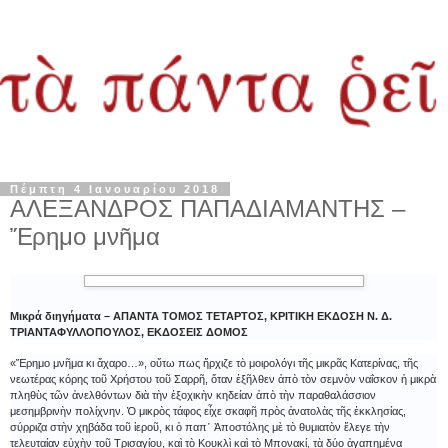
Πέμπτη 4 Ιανουαρίου 2018
ΑΛΕΞΑΝΔΡΟΣ ΠΑΠΑΔΙΑΜΑΝΤΗΣ –
Ἔρημο μνῆμα
Μικρά διηγήματα – ΑΠΑΝΤΑ ΤΟΜΟΣ ΤΕΤΑΡΤΟΣ, ΚΡΙΤΙΚΗ ΕΚΔΟΣΗ Ν. Δ.
ΤΡΙΑΝΤΑΦΥΛΛΟΠΟΥΛΟΣ, ΕΚΔΟΣΕΙΣ ΔΟΜΟΣ
«Ἔρημο μνῆμα κι ἄχαρο…», οὕτω πως ἤρχιζε τὸ μοιρολόγι τῆς μικρᾶς Κατερίνας, τῆς
νεωτέρας κόρης τοῦ Χρήστου τοῦ Σαρρῆ, ὅταν ἐξῆλθεν ἀπὸ τὸν σεμνὸν ναΐσκον ἡ μικρὰ
πληθὺς τῶν ἀνελθόντων διὰ τὴν ἐξοχικὴν κηδείαν ἀπὸ τὴν παραθαλάσσιον
μεσημβρινὴν πολίχνην. Ὁ μικρὸς τάφος εἶχε σκαφῆ πρὸς ἀνατολὰς τῆς ἐκκλησίας,
σύρριζα στὴν χηβάδα τοῦ ἱεροῦ, κι ὁ παπ᾿ Ἀποστόλης μὲ τὸ θυμιατὸν ἔλεγε τὴν
τελευταίαν εὐχὴν τοῦ Τρισαγίου, καὶ τὸ Κουκλὶ καὶ τὸ Μπονακί, τὰ δύο ἀγαπημένα