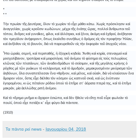
*
* *
Τὴν πρωίαν τῆς Δευτέρας, ὅλον τὸ χωρίον τὸ εἶχε μάθει κάτω. Χωρὶς πρόσκλησιν καὶ
ἀναγγελίαν, χωρὶς κροῦσιν κωδώνων, μέχρι τῆς ἐνάτης ὥρας, πολλοὶ ἄνθρωποι τοῦ
τόπου, ἄνδρες καὶ γυναῖκες, φίλοι, καὶ ἀλλότριοι, καὶ ξένοι, ἀκόμη καὶ ἐχθροί, ἀνέβησαν
τὸν «μεγάλον ἀνήφορον», ὅπως ἐκαλεῖτο συνήθως ὁ δρόμος εἰς τὸν προφήτην Ἠλίαν,
καὶ ἀνῆλθον εἰς τὸ βουνόν, διὰ νὰ παρευρεθοῦν εἰς τὴν ἐκφορὰν τοῦ ἀτυχοῦς νέου.
Ἦτο ὡραία, σεμνή, καὶ περιπαθής, ἡ ἐξοχικὴ κηδεία. Ἄνθη καὶ κηρία, στεναγμοὶ καὶ
μοσχολίβανον, τροπάρια καὶ μοιρολόγια, τοῦ ἀνέμου τὸ φύσημα εἰς τοὺς πελωρίους
κλῶνας τῶν πλατάνων, τῶν ἀναδενδράδων τὸ σείσιμον, καὶ τῆς μεγάλης κρήνης ὁ
ρόχθος μὲ τῶν ρυάκων τὸ κελάρυσμα, καὶ τὸ ἀμυδρόν, μεμακρυσμένον μινύρισμα τῶν
ἀηδόνων, ὅλα συναπετέλεσαν ἕνα «θρῆνον, καὶ μέλος, καὶ οὐαί», διὰ νὰ κλαύσουν ἕνα
ἄμοιρον νέον, ὅστις εἶχε διέλθει τὸν κόσμον ὡς καπνοῦ σκιά, καὶ ὡς ἐνύπνιον
ἐγειρομένου, κι ὡς πέταλον ρόδου ὁποὺ τὸ ἐπῆρε στ᾿ ἀόρατα πτερά της, καὶ τὸ ἐπῆγε
μακράν, μία ἀελλώδης ριπὴ ἀνέμου.
Καὶ τὸ «ἔρημο μνῆμα κι ἄχαρο» ἐσιώπα, καὶ δὲν ἤθελε νὰ εἴπῃ ποῦ εὗρε φωλεὰν τὸ
πουλί, ὁποὺ εἶχε πετάξει κ᾿ εἶχε φύγει διὰ πάντοτε.
(1910)
Τα πάντα ρεί news
-
Ιανουαρίου 04, 2018