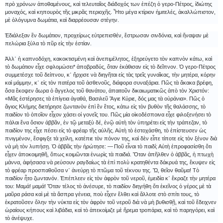
πρὸ χρόνων ἀποθαμένους, καὶ τελευταῖος διάδοχός των ἐπέζη ὁ γερο-Πέτρος, ἰδιώτης
μοναχός, καὶ κηπουρὸς τῆς μικρᾶς περιοχῆς. Ἦτο μέγα κτίριον ἡμιτελές, ἀκαλλώπιστον,
μὲ ὁλόγυμνα δωμάτια, καὶ διαρρέουσαν στέγην.
Ἐδιάλεξαν ἓν δωμάτιον, προχείρως εὐτρεπισθέν, ἔστρωσαν σινδόνια, καὶ ἤναψαν μὲ
πελώρια ξύλα τὸ πῦρ εἰς τὴν ἑστίαν.
Ἀλλ᾿ ἡ καπνοδόχη, κακοκτισμένη καὶ ἀνεπιμέλητος, ἐξηρεύγετο τὸν καπνὸν κάτω, καὶ
τὸ δωμάτιον εἶχε σφλομώσει* ἀποβραδύς, ὅταν ἐκάθισαν εἰς τὸ δεῖπνον. Ὁ γερο-Πέτρος
συμμετέσχε τοῦ δείπνου, κ᾿ ἤρχισε νὰ διηγῆται εἰς τὰς τρεῖς γυναῖκας, τὴν μητέρα, κόρην
καὶ μάμμην, κ᾿ εἰς τὸν πατέρα τοῦ ἀσθενοῦς, διάφορα συναξάρια. Πῶς τὰ ἄκακα βρέφη,
ὅσα ἔκοψεν ἄωρα ὁ ἄγγελος τοῦ θανάτου, ἀπαιτοῦν δικαιωματικῶς ἀπὸ τὸν Χριστόν:
«Μᾶς ἐστέρησες τὰ ἐπίγεια ἀγαθά, Βασιλεῦ Ἅγιε Κύριε, δός μας τὰ οὐράνια». Πῶς ὁ
ἅγιος Κλήμης διετήρησε ζωντανὸν ἐπὶ ἓν ἔτος, κάτω εἰς τὸν βυθὸν τῆς θαλάσσης, τὸ
παιδίον τὸ ὁποῖον εἶχον χάσει οἱ γονεῖς του. Πῶς μία οἰκοδέσποινα εἶχε φιλοξενήσει τὸ
πάλαι ἕνα ὅσιον ἀββᾶν, ἐν τῷ μεταξὺ δέ, ἐνῷ αὐτὴ τὸν ὑπηρέτει εἰς τὴν τράπεζαν, τὸ
παιδίον της εἶχε πέσει εἰς τὸ φρέαρ τῆς αὐλῆς. Αὐτὴ τὸ ἐστοχάσθη, τὸ ἐπίστευσεν ὡς
πνιγμένον, ἔσφιγξε τὰ χείλη, κατέπιε τὸν πόνον της, καὶ δὲν εἶπε τίποτε εἰς τὸν ξένον διὰ
νὰ μὴ τὸν λυπήσῃ. Ὁ ἀββᾶς τὴν ἠρώτησε: ― Ποῦ εἶναι τὸ παιδί; Αὐτὴ ἐπροφασίσθη ὅτι
εἶχεν ἀποκοιμηθῆ, ὅπως κοιμῶνται ἐνωρὶς τὰ παιδιά. Ὅταν ἀπῆλθεν ὁ ἀββᾶς, ἡ πτωχὴ
μάννα, ἀφήσασα νὰ ρεύσουν ραγδαίως τὰ ἐπὶ πολὺ κρατηθέντα δάκρυά της, ἔκυψεν εἰς
τὸ φρέαρ προσπαθοῦσα ν᾿ ἀνεύρῃ τὸ πτῶμα τοῦ τέκνου της. Ὤ, θεῖον θαῦμα! Τὸ
παιδίον ἦτο ζωντανόν. Ἐπέπλεεν εἰς τὸν ἀφρὸν τοῦ νεροῦ, ἐμειδία κ᾿ ἔκραζε τὴν μητέρα
του: Μαμά! μαμά! Ὅταν τέλος τὸ ἀνέσυρε, τὸ παιδίον διηγήθη ὅτι ἐκεῖνος ὁ γέρος μὲ τὰ
μαῦρα ράσα καὶ μὲ τὰ ἄσπρα γένεια, ποὺ εἶχεν ἔλθει καὶ ἄλλοτε στὸ σπίτι τους, τὸ
ἐκρατοῦσεν ὅλην τὴν νύκτα εἰς τὸν ἀφρὸν τοῦ νεροῦ διὰ νὰ μὴ βυθισθῇ, καὶ τοῦ ἔδειχνεν
ὡραίους κήπους καὶ λιβάδια, καὶ τὸ ἀπεκοίμιζε μὲ ἤρεμα τροπάρια, καὶ τὸ παρηγόρει, καὶ
τὸ ἀνέψυχε.