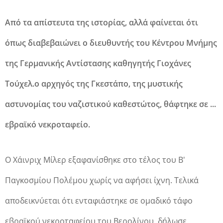
Aπό τα απίστευτα της ιστορίας, αλλά φαίνεται ότι
όπως διαβεβαιώνει ο διευθυντής του Κέντρου Μνήμης
της Γερμανικής Αντίστασης καθηγητής Γιοχάνες
Τούχελ.ο αρχηγός της Γκεστάπο, της μυστικής
αστυνομίας του ναζιστικού καθεστώτος, θάφτηκε σε ...
εβραϊκό νεκροταφείο.
Ο Χάινριχ Μίλερ εξαφανίσθηκε στο τέλος του Β'
Παγκοσμίου Πολέμου χωρίς να αφήσει ίχνη. Τελικά
αποδεικνύεται ότι ενταφιάστηκε σε ομαδικό τάφο
εβραϊκού νεκροταφείου του Βερολίνου, δήλωσε