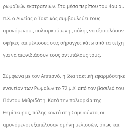
ρωμαϊκών εκστρατειών. Στα μέσα περίπου του 4ου αι.
π.Χ. ο Αινείας ο Τακτικός συμβουλεύει τους
αμυνόμενους πολιορκούμενης πόλης να εξαπολύουν
σφήκες και μέλισσες στις σήραγγες κάτω από τα τείχη
για να αιφνιδιάσουν τους αντιπάλους τους.
Σύμφωνα με τον Αππιανό, η ίδια τακτική εφαρμόστηκε
εναντίον των Ρωμαίων το 72 μ.Χ. από τον βασιλιά του
Πόντου Μιθριδάτη. Κατά την πολιορκία της
Θεμίσκυρας, πόλης κοντά στη Σαμψούντα, οι
αμυνόμενοι εξαπέλυσαν σμήνη μελισσών, όπως και