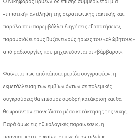
O Nικηφόρος Βρυέννιος επίσης συμμερίζεται μια
«ιπποτική» αντίληψη της στρατιωτικής τακτικής και,
παρόλο που παρεμβάλλει διηγήσεις εξαπατήσεων,
παρουσιάζει τους Βυζαντινούς ήρωες του «αλώβητους»
από ραδιουργίες που μηχανεύονται οι «βάρβαροι».
Φαίνεται πως από κάποια μερίδα συγγραφέων, η
εκμετάλλευση των εμβίων όντων σε πολεμικές
συγκρούσεις θα επέσυρε σφοδρή κατάκριση και θα
θεωρούνταν επονείδιστο μέσο κατάκτησης της νίκης.
Παρά όμως τις ηθικολογικές παραινέσεις, η
πραγματικότητα φαίνεται πως ήταν τελείως