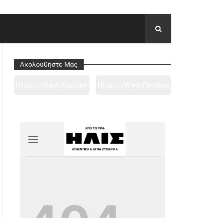
Ακολουθήστε Μας
Https://www.youtube.
Https://www.faceboo
Com/channel/UC0wk
K.com/tapantarei1965
2ge3sheyTkgpAkeBan
/?
G
Ref=pages_you_mana
Ge