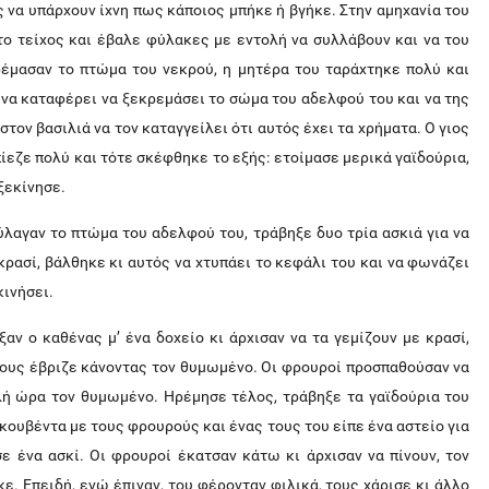
ς να υπάρχουν ίχνη πως κάποιος μπήκε ή βγήκε. Στην αμηχανία του
ο τείχος και έβαλε φύλακες με εντολή να συλλάβουν και να του
ρέμασαν το πτώμα του νεκρού, η μητέρα του ταράχτηκε πολύ και
, να καταφέρει να ξεκρεμάσει το σώμα του αδελφού του και να της
 στον βασιλιά να τον καταγγείλει ότι αυτός έχει τα χρήματα. Ο γιος
ίεζε πολύ και τότε σκέφθηκε το εξής: ετοίμασε μερικά γαϊδούρια,
ξεκίνησε.
λαγαν το πτώμα του αδελφού του, τράβηξε δυο τρία ασκιά για να
κρασί, βάλθηκε κι αυτός να χτυπάει το κεφάλι του και να φωνάζει
κινήσει.
ξαν ο καθένας μ’ ένα δοχείο κι άρχισαν να τα γεμίζουν με κρασί,
τους έβριζε κάνοντας τον θυμωμένο. Οι φρουροί προσπαθούσαν να
ή ώρα τον θυμωμένο. Ηρέμησε τέλος, τράβηξε τα γαϊδούρια του
κουβέντα με τους φρουρούς και ένας τους του είπε ένα αστείο για
σε ένα ασκί. Οι φρουροί έκατσαν κάτω κι άρχισαν να πίνουν, τον
ε. Επειδή, ενώ έπιναν, του φέρονταν φιλικά, τους χάρισε κι άλλο