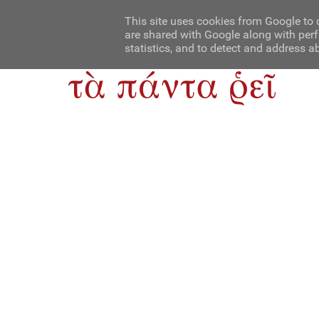
Αρχική
Contact Us
About Us
This site uses cookies from Google to d
are shared with Google along with perf
statistics, and to detect and address a