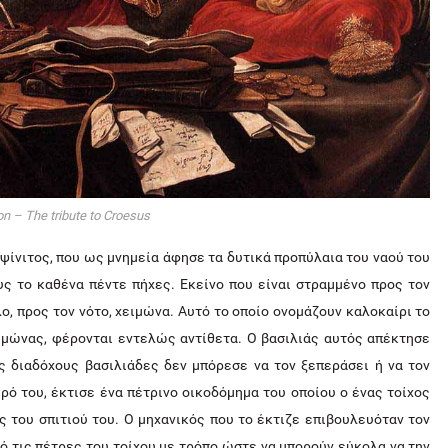
n – The tribute to Croesus
μψίνιτος, που ως μνημεία άφησε τα δυτικά προπύλαια του ναού του
ς το καθένα πέντε πήχες. Εκείνο που είναι στραμμένο προς τον
λο, προς τον νότο, χειμώνα. Αυτό το οποίο ονομάζουν καλοκαίρι το
χειμώνας, φέρονται εντελώς αντίθετα. Ο βασιλιάς αυτός απέκτησε
ς διαδόχους βασιλιάδες δεν μπόρεσε να τον ξεπεράσει ή να τον
ρό του, έκτισε ένα πέτρινο οικοδόμημα του οποίου ο ένας τοίχος
 του σπιτιού του. Ο μηχανικός που το έκτιζε επιβουλευόταν τον
ό τις πέτρες του τοίχου με τρόπο ώστε να μπορούν εύκολα να την