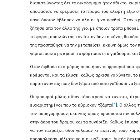
διαπιστώνοντας ότι το οικοδόμημα ήταν άθικτο, χωρί
αποφάσισε να κρεμάσει το πτώμα του κλέφτη έξω στ
πάνε όποιον έβλεπαν να κλαίει ή να πενθεί. Όταν κ
ζήτησε από τον άλλο της γιο, με όποιον τρόπο μπορεί
το φέρει, απειλώντας τον ότι αν δεν το κάνει, θα πάει
της προσπάθησε να την μεταπείσει, εκείνη όμως τον π
γέμισε ασκιά με κρασί, τα φόρτωσε στα γαϊδούρια και 
Όταν έφθασε στο μέρος όπου ήσαν οι φρουροί που φύ
κρέμονται και τα έλυσε· καθώς άρχισε να χύνεται το 
παριστάνοντας πως δεν ξέρει από ποιο γαϊδούρι να ξε
Οι φρουροί μόλις είδαν τόσο κρασί να χύνεται, έτρε
ευχαριστημένοι που το έβρισκαν τζάμπα
[1]
. Ο άλλος 
τον παρηγορήσουν, εκείνος όμως προσποιούταν πολλ
στην άκρη του δρόμου και τα συγύριζε. Καθώς έπιασε 
να τον πειράξει, όλοι γέλασαν κι εκείνος τους χάρι
προσκάλεσαν μάλιστα να πιει μαζί τους. Αυτός δέχτηκ