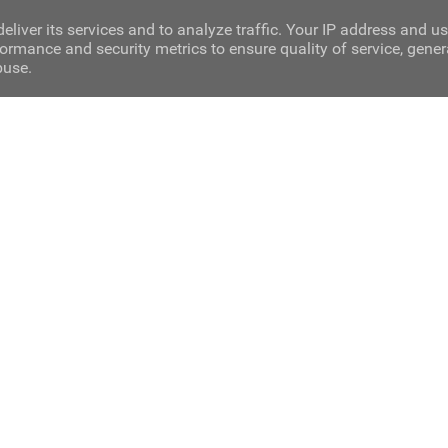
eliver its services and to analyze traffic. Your IP address and u
ormance and security metrics to ensure quality of service, gene
buse.