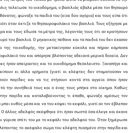
όλις τελείωσε το οικοδόμημα, ο βασιλιάς έβαλε μέσα τον θησαυρό
θάνατος, φώναξε τα παιδιά του (είχε δύο αγόρια) και τους είπε ότι
κάτι όταν έκτιζε το θησαυροφυλάκιο του βασιλιά. Τους εξήγησε με
ρα και τους έδωσε τα μέτρα της, λέγοντάς τους ότι αν κρατήσουν
υρό του βασιλιά. Ο μηχανικός πέθανε και τα παιδιά του δεν έχασαν
ρα της τοιχοδομής, την μετακίνησαν εύκολα και πήραν κάμποσα
ροφυλάκιό του και απόρησε βλέποντας αδειανά μερικά δοχεία. Δεν
δες ήσαν απείραχτες και το οικοδόμημα θεόκλειστο. Ξαναπήγε και
ίπουν κι άλλα χρήματα (γιατί οι κλέφτες δεν σταματούσαν να
τούν παγίδες και να τις στήσουν κοντά στα αγγεία όπου ήσαν
τά την συνήθειά τους και ο ένας τους μπήκε στο οίκημα. Καθώς
στην παγίδα και καταλαβαίνοντας τι έπαθε, φώναξε αμέσως τον
α μπει ευθύς μέσα και να του κόψει το κεφάλι, γιατί αν τον έβλεπαν
ύο. Ο άλλος αδελφός σκέφθηκε ότι ήσαν σωστά όσα έλεγε και έκανε
αι γύρισε σπίτι του με το κεφάλι του αδελφού του. Όταν ξημέρωσε
βλέποντας το ακέφαλο σώμα του κλέφτη πιασμένο στην παγίδα και