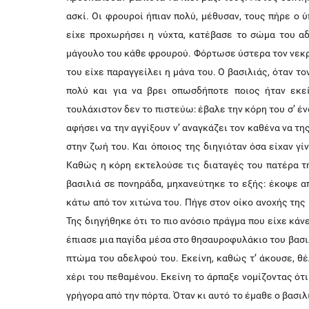
ασκί. Οι φρουροί ήπιαν πολύ, μέθυσαν, τους πήρε ο 
είχε προχωρήσει η νύχτα, κατέβασε το σώμα του αδε
μάγουλο του κάθε φρουρού. Φόρτωσε ύστερα τον νεκρό 
του είχε παραγγείλει η μάνα του. Ο βασιλιάς, όταν
πολύ και για να βρει οπωσδήποτε ποιος ήταν εκε
τουλάχιστον δεν το πιστεύω: έβαλε την κόρη του σ’ έν
αφήσει να την αγγίξουν ν’ αναγκάζει τον καθένα να της
στην ζωή του. Και όποιος της διηγιόταν όσα είχαν γίν
Καθώς η κόρη εκτελούσε τις διαταγές του πατέρα τ
βασιλιά σε πονηράδα, μηχανεύτηκε το εξής: έκοψε α
κάτω από τον χιτώνα του. Πήγε στον οίκο ανοχής της
Της διηγήθηκε ότι το πιο ανόσιο πράγμα που είχε κάν
έπιασε μια παγίδα μέσα στο θησαυροφυλάκιο του βασι
πτώμα του αδελφού του. Εκείνη, καθώς τ’ άκουσε, θέ
χέρι του πεθαμένου. Εκείνη το άρπαξε νομίζοντας ότι
γρήγορα από την πόρτα. Όταν κι αυτό το έμαθε ο βασι