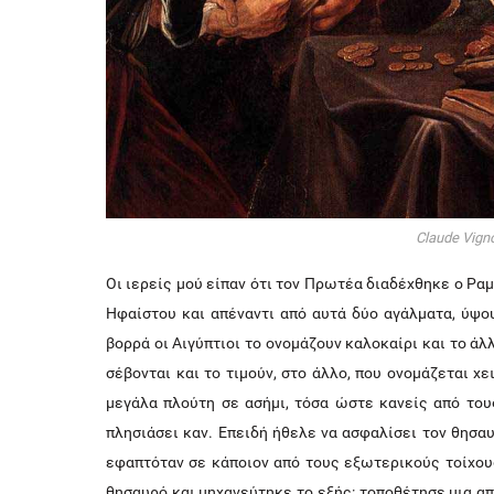
Claude Vigno
Οι ιερείς μού είπαν ότι τον Πρωτέα διαδέχθηκε ο Ρα
Ηφαίστου και απέναντι από αυτά δύο αγάλματα, ύψου
βορρά οι Αιγύπτιοι το ονομάζουν καλοκαίρι και το άλ
σέβονται και το τιμούν, στο άλλο, που ονομάζεται 
μεγάλα πλούτη σε ασήμι, τόσα ώστε κανείς από του
πλησιάσει καν. Επειδή ήθελε να ασφαλίσει τον θησαυ
εφαπτόταν σε κάποιον από τους εξωτερικούς τοίχους
θησαυρό και μηχανεύτηκε το εξής: τοποθέτησε μια απ