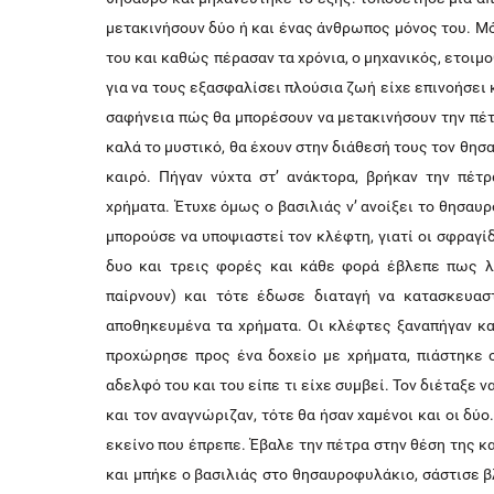
μετακινήσουν δύο ή και ένας άνθρωπος μόνος του. Μ
του και καθώς πέρασαν τα χρόνια, ο μηχανικός, ετοιμο
για να τους εξασφαλίσει πλούσια ζωή είχε επινοήσει 
σαφήνεια πώς θα μπορέσουν να μετακινήσουν την πέτ
καλά το μυστικό, θα έχουν στην διάθεσή τους τον θησα
καιρό. Πήγαν νύχτα στ’ ανάκτορα, βρήκαν την πέτ
χρήματα. Έτυχε όμως ο βασιλιάς ν’ ανοίξει το θησαυ
μπορούσε να υποψιαστεί τον κλέφτη, γιατί οι σφραγί
δυο και τρεις φορές και κάθε φορά έβλεπε πως λε
παίρνουν) και τότε έδωσε διαταγή να κατασκευασ
αποθηκευμένα τα χρήματα. Οι κλέφτες ξαναπήγαν κα
προχώρησε προς ένα δοχείο με χρήματα, πιάστηκε 
αδελφό του και του είπε τι είχε συμβεί. Τον διέταξε ν
και τον αναγνώριζαν, τότε θα ήσαν χαμένοι και οι δ
εκείνο που έπρεπε. Έβαλε την πέτρα στην θέση της κ
και μπήκε ο βασιλιάς στο θησαυροφυλάκιο, σάστισε 