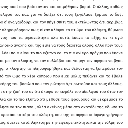
ύπνος εκεί που βρίσκονταν και κοιμήθηκαν βαριά. Ο άλλος, καθώς
λφού του και, για να δείξει ότι τους ξεγέλασε, ξύρισε το δεξί
σ’ ένα γαϊδούρι και τον πήγε σπίτι του, εκτελώντας ό,τι ακριβώς
 τον πληροφόρησαν πως είχαν κλέψει το πτώμα του κλέφτη, θύμωσε
ίνος που τα μηχανεύτηκε όλα αυτά, έκανε το εξής, αν κι εγώ
αν οίκο ανοχής και της είπε να τους δέχεται όλους, αλλά πριν τους
 λέει ποιο είναι το πιο έξυπνο και το πιο ανίερο πράγμα που έκανε
ει με τον κλέφτη, να τον συλλάβει και να μην τον αφήσει να βγει.
ης, ο κλέφτης το πληροφορήθηκε και θέλοντας να ξεπεράσει τον
πό τον ώμο το χέρι κάποιου που είχε μόλις πεθάνει και το έβαλε
 κόρης του βασιλιά που τον ρώτησε ό,τι ρωτούσε και τους άλλους.
ει στην ζωή του αν ότι έκοψε το κεφάλι του αδελφού του όταν τον
λιά και το πιο έξυπνο ότι μέθυσε τους φρουρούς και ξεκρέμασε το
λησε να τον πιάσει, αλλά εκείνος μέσα στο σκοτάδι της έδωσε το
 κρατάει το χέρι του κλέφτη, που της το άφησε κι έφυγε γρήγορα-
λιάς, έμεινε κατάπληκτος με την εφευρετικότητα και την τόλμη του