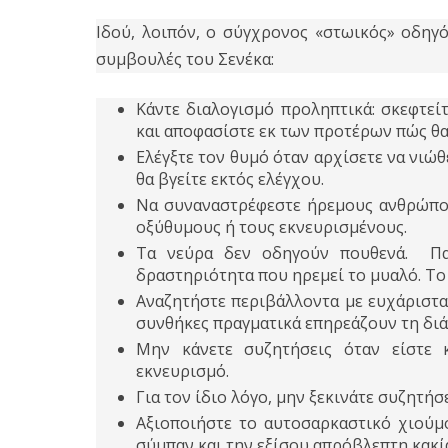
Ιδού, λοιπόν, ο σύγχρονος «στωικός» οδηγό
συμβουλές του Σενέκα:
Κάντε διαλογισμό προληπτικά: σκεφτεί
και αποφασίστε εκ των προτέρων πώς θα 
Ελέγξτε τον θυμό όταν αρχίσετε να νιώθ
θα βγείτε εκτός ελέγχου.
Να συναναστρέφεστε ήρεμους ανθρώπου
οξύθυμους ή τους εκνευρισμένους.
Τα νεύρα δεν οδηγούν πουθενά. Πα
δραστηριότητα που ηρεμεί το μυαλό. Το
Αναζητήστε περιβάλλοντα με ευχάριστα
συνθήκες πραγματικά επηρεάζουν τη διά
Μην κάνετε συζητήσεις όταν είστε κ
εκνευρισμό.
Για τον ίδιο λόγο, μην ξεκινάτε συζητήσ
Αξιοποιήστε το αυτοσαρκαστικό χιούμ
σύμπαν και την εξίσου απρόβλεπτη κακ