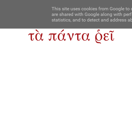
Αρχική
Contact Us
About Us
This site uses cookies from Google to d
are shared with Google along with perf
statistics, and to detect and address a