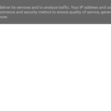
eliver its services and to analyze traffic. Your IP address and u
ormance and security metrics to ensure quality of service, gene
buse.