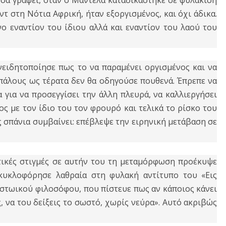
όσα γράφει, όταν ο Μαντέλα καταδικάστηκε σε φυλάκιση
 στη Νότια Αφρική, ήταν εξοργισμένος, και όχι άδικα.
νο εναντίον του ίδιου αλλά και εναντίον του λαού του
νειδητοποίησε πως το να παραμένει οργισμένος και να
ιπάλους ως τέρατα δεν θα οδηγούσε πουθενά. Έπρεπε να
 για να προσεγγίσει την άλλη πλευρά, να καλλιεργήσει
λος με τον ίδιο του τον φρουρό και τελικά το ρίσκο του
 σπάνια συμβαίνει: επέβλεψε την ειρηνική μετάβαση σε
ντικές στιγμές σε αυτήν του τη μεταμόρφωση προέκυψε
κυκλοφόρησε λαθραία στη φυλακή αντίτυπο του «Εις
στωικού φιλοσόφου, που πίστευε πως αν κάποιος κάνει
ς, να του δείξεις το σωστό, χωρίς νεύρα». Αυτό ακριβώς