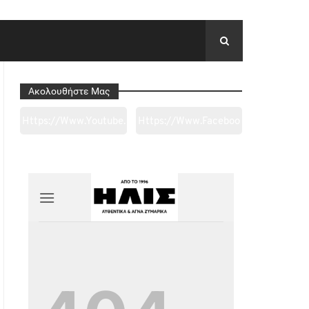
Ακολουθήστε Μας
Https://www.youtube.
Https://www.faceboo
Com/channel/UC0wk
K.com/tapantarei1965
2ge3sheyTkgpAkeBan
/?
G
Ref=pages_you_mana
Ge