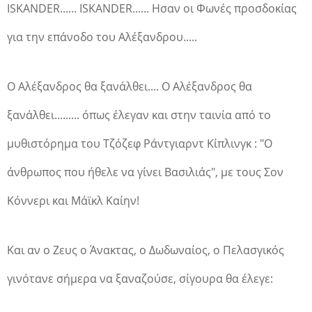
ISKANDER...... ISKANDER...... Ησαν οι Φωνές προσδοκίας
για την επάνοδο του Αλέξανδρου.....
Ο Αλέξανδρος θα ξανάλθει.... Ο Αλέξανδρος θα
ξανάλθει......... όπως έλεγαν και στην ταινία από το
μυθιστόρημα του Τζόζεφ Ράντγιαρντ Κίπλινγκ : "Ο
άνθρωπος που ήθελε να γίνει Βασιλιάς", με τους Σον
Κόννερι και Μάϊκλ Καίην!
Και αν ο Ζευς ο Άνακτας, ο Δωδωναίος, ο Πελασγικός
γινότανε σήμερα να ξαναζούσε, σίγουρα θα έλεγε: