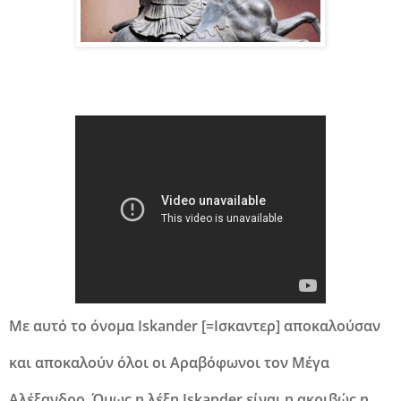
Με αυτό το όνομα Iskander [=Ισκαντερ] αποκαλούσαν
και αποκαλούν όλοι οι Αραβόφωνοι τον Μέγα
Αλέξανδρο. Όμως η λέξη Iskander είναι η ακριβώς η