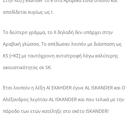
Στην λέξη exander το e στα Αραβικά είναι σπάνιο και
αποδίδεται κυρίως ως Ι.
Το δεύτερο γράμμα, το Χ δηλαδή δεν υπάρχει στην
Αραβική γλώσσα. Το απέδωσαν λοιπόν με διάσπαση ως
KS [=ΚΣ] με ταυτόχρονη αντιστροφή λόγω καλύτερης
ακουστικότητας σε SK.
Έτσι λοιποίν η λέξη Al EXAHDER έγινε AL ISKANDER και Ο
Αλέξανδρος λεγόταν AL ISKANDER και που τελικά με την
πάροδο των ετών κατέληξε στο σκέτο ISKANDER!