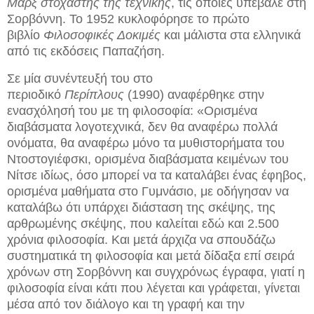
Μαρξ στοχαστής της τεχνικής
, τις οποίες υπέβαλε στη
Σορβόννη. Το 1952 κυκλοφόρησε το πρώτο
βιβλίο
Φιλοσοφικές Δοκιμές
και μάλιστα στα ελληνικά
από τις εκδόσεις Παπαζήση.
Σε μία συνέντευξή του στο
περιοδικό
Περίπλους
(1990) αναφέρθηκε στην
ενασχόλησή του με τη φιλοσοφία: «Ορισμένα
διαβάσματα λογοτεχνικά, δεν θα αναφέρω πολλά
ονόματα, θα αναφέρω μόνο τα μυθιστορήματα του
Ντοστογιέφσκι, ορισμένα διαβάσματα κειμένων του
Νίτσε ιδίως, όσο μπορεί να τα καταλάβει ένας έφηβος,
ορισμένα μαθήματα στο Γυμνάσιο, με οδήγησαν να
καταλάβω ότι υπάρχει διάσταση της σκέψης, της
αρθρωμένης σκέψης, που καλείται εδώ και 2.500
χρόνια φιλοσοφία. Και μετά άρχιζα να σπουδάζω
συστηματικά τη φιλοσοφία και μετά δίδαξα επί σειρά
χρόνων στη Σορβόννη και συγχρόνως έγραφα, γιατί η
φιλοσοφία είναι κάτι που λέγεται και γράφεται, γίνεται
μέσα από τον διάλογο και τη γραφή και την