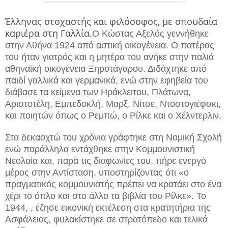
Έλληνας στοχαστής και φιλόσοφος, με σπουδαία
καριέρα στη Γαλλία.
Ο Κώστας Αξελός γεννήθηκε
στην Αθήνα
1924 από αστική οικογένεια. Ο πατέρας
του ήταν γιατρός και η μητέρα του ανήκε στην παλιά
αθηναϊκή οικογένεια Ξηροτάγαρου. Διδάχτηκε από
παιδί γαλλικά και γερμανικά, ενώ στην εφηβεία του
διάβασε τα κείμενα των Ηράκλειτου, Πλάτωνα,
Αριστοτέλη, Εμπεδοκλή, Μαρξ, Νίτσε, Ντοστογιέφσκι,
και ποιητών όπως ο Ρεμπώ, ο Ρίλκε και ο Χέλντερλιν.
Στα δεκαοχτώ του χρόνια γράφτηκε στη Νομική Σχολή
ενώ παράλληλα εντάχθηκε στην Κομμουνιστική
Νεολαία και, παρά τις διαφωνίες του, πήρε ενεργό
μέρος στην Αντίσταση, υποστηρίζοντας ότι «ο
πραγματικός κομμουνιστής πρέπει να κρατάει στο ένα
χέρι το όπλο και στο άλλο τα βιβλία του Ρίλκε». Το
1944, , έζησε εικονική εκτέλεση στα κρατητήρια της
Ασφάλειας, φυλακίστηκε σε στρατόπεδο και τελικά