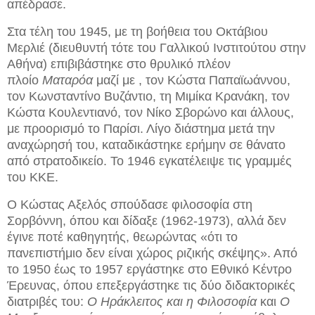
απέδρασε.
Στα τέλη του 1945, με τη βοήθεια του Οκτάβιου
Μερλιέ (διευθυντή τότε του Γαλλικού Ινστιτούτου στην
Αθήνα) επιβιβάστηκε στο θρυλικό πλέον
πλοίο
Ματαρόα
μαζί με , τον Κώστα Παπαϊωάννου,
τον Κωνσταντίνο Βυζάντιο, τη Μιμίκα Κρανάκη, τον
Κώστα Κουλεντιανό, τον Νίκο Σβορώνο και άλλους,
με προορισμό το Παρίσι. Λίγο διάστημα μετά την
αναχώρησή του, καταδικάστηκε ερήμην σε θάνατο
από στρατοδικείο. Το 1946 εγκατέλειψε τις γραμμές
του KKE.
Ο Κώστας Αξελός σπούδασε φιλοσοφία στη
Σορβόννη, όπου και δίδαξε (1962-1973), αλλά δεν
έγινε ποτέ καθηγητής, θεωρώντας «ότι το
πανεπιστήμιο δεν είναι χώρος ριζικής σκέψης». Από
το 1950 έως το 1957 εργάστηκε στο Εθνικό Κέντρο
Έρευνας, όπου επεξεργάστηκε τις δύο διδακτορικές
διατριβές του:
Ο Ηράκλειτος και η Φιλοσοφία
και
Ο