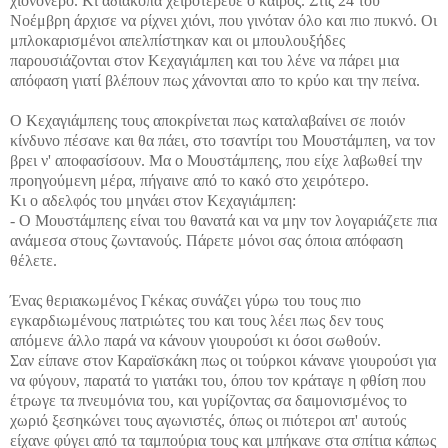
χιονόνερο. Κι αδιάκοπα χειροτέρευε ο καιρός. Στις 24 του
Νοέμβρη άρχισε να ρίχνει χιόνι, που γινόταν όλο και πιο πυκνό. Οι
μπλοκαρισμένοι απελπίστηκαν και οι μπουλουξήδες
παρουσιάζονται στον Κεχαγιάμπεη και του λένε να πάρει μια
απόφαση γιατί βλέπουν πως χάνονται απο το κρύο και την πείνα.
Ο Κεχαγιάμπεης τους αποκρίνεται πως καταλαβαίνει σε ποιόν
κίνδυνο πέσανε και θα πάει, στο τσαντίρι του Μουστάμπεη, να τον
βρει ν' αποφασίσουν. Μα ο Μουστάμπεης, που είχε λαβωθεί την
προηγούμενη μέρα, πήγαινε από το κακό στο χειρότερο.
Κι ο αδελφός του μηνάει στον Κεχαγιάμπεη:
- Ο Μουστάμπεης είναι του θανατά και να μην τον λογαριάζετε πια
ανάμεσα στους ζωντανούς. Πάρετε μόνοι σας όποια απόφαση
θέλετε.
Ένας θεριακωμένος Γκέκας συνάζει γύρω του τους πιο
εγκαρδιωμένους πατριώτες του και τους λέει πως δεν τους
απόμενε άλλο παρά να κάνουν γιουρούσι κι όσοι σωθούν.
Σαν είπανε στον Καραϊσκάκη πως οι τούρκοι κάνανε γιουρούσι για
να φύγουν, παρατά το γιατάκι του, όπου τον κράταγε η φθίση που
έτρωγε τα πνευμόνια του, και γυρίζοντας σα δαιμονισμένος το
χωριό ξεσηκώνει τους αγωνιστές, όπως οι πιότεροι απ' αυτούς
είχανε φύγει από τα ταμπούρια τους και μπήκανε στα σπίτια κάπως