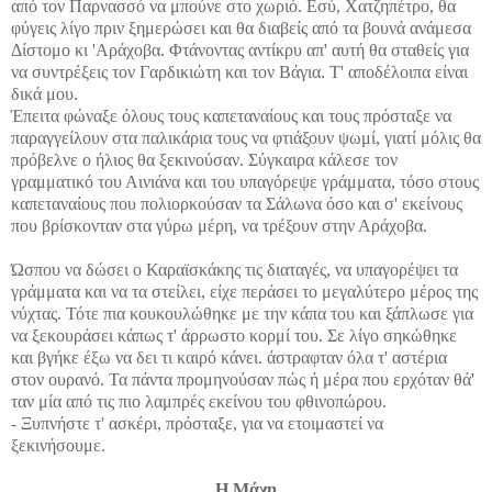
από τον Παρνασσό να μπούνε στο χωριό. Εσύ, Χατζηπέτρο, θα
φύγεις λίγο πριν ξημερώσει και θα διαβείς από τα βουνά ανάμεσα
Δίστομο κι 'Αράχοβα. Φτάνοντας αντίκρυ απ' αυτή θα σταθείς για
να συντρέξεις τον Γαρδικιώτη και τον Βάγια. Τ' αποδέλοιπα είναι
δικά μου.
Έπειτα φώναξε όλους τους καπεταναίους και τους πρόσταξε να
παραγγείλουν στα παλικάρια τους να φτιάξουν ψωμί, γιατί μόλις θα
πρόβελνε ο ήλιος θα ξεκινούσαν. Σύγκαιρα κάλεσε τον
γραμματικό του Αινιάνα και του υπαγόρεψε γράμματα, τόσο στους
καπεταναίους που πολιορκούσαν τα Σάλωνα όσο και σ' εκείνους
που βρίσκονταν στα γύρω μέρη, να τρέξουν στην Αράχοβα.
Ώσπoυ να δώσει ο Καραϊσκάκης τις διαταγές, να υπαγορέψει τα
γράμματα και να τα στείλει, είχε περάσει το μεγαλύτερο μέρος της
νύχτας. Τότε πια κουκουλώθηκε με την κάπα του και ξάπλωσε για
να ξεκουράσει κάπως τ' άρρωστο κορμί του. Σε λίγο σηκώθηκε
και βγήκε έξω να δει τι καιρό κάνει. άστραφταν όλα τ' αστέρια
στον ουρανό. Τα πάντα προμηνούσαν πώς ή μέρα που ερχόταν θά'
ταν μία από τις πιο λαμπρές εκείνου του φθινοπώρου.
- Ξυπνήστε τ' ασκέρι, πρόσταξε, για να ετοιμαστεί να
ξεκινήσουμε.
Η Μάχη