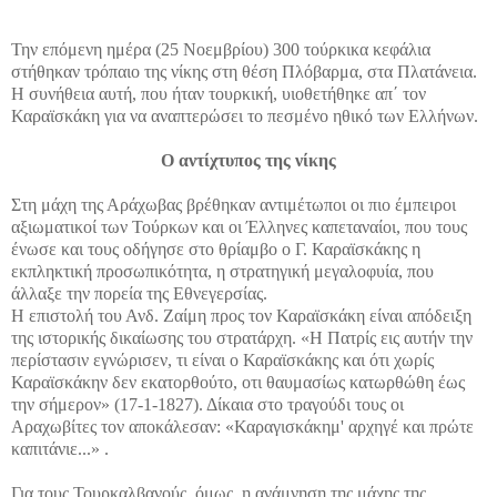
Την επόμενη ημέρα (25 Νοεμβρίου) 300 τούρκικα κεφάλια
στήθηκαν τρόπαιο της νίκης στη θέση Πλόβαρμα, στα Πλατάνεια.
Η συνήθεια αυτή, που ήταν τουρκική, υιοθετήθηκε απ΄ τον
Καραϊσκάκη για να αναπτερώσει το πεσμένο ηθικό των Ελλήνων.
Ο αντίχτυπος της νίκης
Στη μάχη της Αράχωβας βρέθηκαν αντιμέτωποι οι πιο έμπειροι
αξιωματικοί των Τούρκων και οι Έλληνες καπεταναίοι, που τους
ένωσε και τους οδήγησε στο θρίαμβο ο Γ. Καραϊσκάκης η
εκπληκτική προσωπικότητα, η στρατηγική μεγαλοφυία, που
άλλαξε την πορεία της Εθνεγερσίας.
Η επιστολή του Ανδ. Ζαίμη προς τον Καραϊσκάκη είναι απόδειξη
της ιστορικής δικαίωσης του στρατάρχη. «Η Πατρίς εις αυτήν την
περίστασιν εγνώρισεν, τι είναι ο Καραϊσκάκης και ότι χωρίς
Καραϊσκάκην δεν εκατορθούτο, οτι θαυμασίως κατωρθώθη έως
την σήμερον» (17-1-1827). Δίκαια στο τραγούδι τους οι
Αραχωβίτες τον αποκάλεσαν: «Καραγισκάκημ' αρχηγέ και πρώτε
καπιτάνιε...» .
Για τους Τουρκαλβανούς, όμως, η ανάμνηση της μάχης της