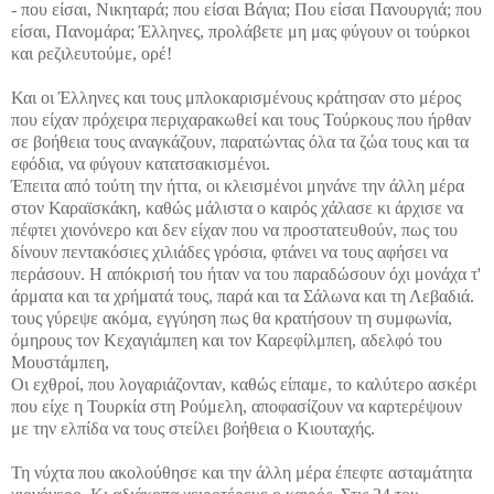
- που είσαι, Νικηταρά; που είσαι Βάγια; Που είσαι Πανουργιά; που
είσαι, Πανομάρα; Έλληνες, προλάβετε μη μας φύγουν οι τούρκοι
και ρεζιλευτούμε, ορέ!
Και οι Έλληνες και τους μπλοκαρισμένους κράτησαν στο μέρος
που είχαν πρόχειρα περιχαρακωθεί και τους Τούρκους που ήρθαν
σε βοήθεια τους αναγκάζουν, παρατώντας όλα τα ζώα τους και τα
εφόδια, να φύγουν κατατσακισμένοι.
Έπειτα από τούτη την ήττα, οι κλεισμένοι μηνάνε την άλλη μέρα
στον Καραϊσκάκη, καθώς μάλιστα ο καιρός χάλασε κι άρχισε να
πέφτει χιονόνερο και δεν είχαν που να προστατευθούν, πως του
δίνoυν πεντακόσιες χιλιάδες γρόσια, φτάνει να τους αφήσει να
περάσουν. Η απόκρισή του ήταν να του παραδώσουν όχι μονάχα τ'
άρματα και τα χρήματά τους, παρά και τα Σάλωνα και τη Λεβαδιά.
τους γύρεψε ακόμα, εγγύηση πως θα κρατήσουν τη συμφωνία,
όμηρους τον Κεχαγιάμπεη και τον Καρεφίλμπεη, αδελφό του
Μουστάμπεη,
Οι εχθροί, που λογαριάζονταν, καθώς είπαμε, το καλύτερο ασκέρι
που είχε η Τουρκία στη Ρούμελη, αποφασίζουν να καρτερέψουν
με την ελπίδα να τους στείλει βοήθεια ο Κιουταχής.
Τη νύχτα που ακολούθησε και την άλλη μέρα έπεφτε ασταμάτητα