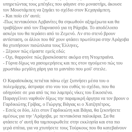
υπηρετώντας τους μπέηδες που φάγανε στο μοναστήρι, άκουσε
τον Μουστάμπεη να ξηγάει το σχέδιο στον Κεχαγιάμπεη.
- Και ποίο είν' αυτό;
-Πως πεντακόσιοι Αρβανίτες θα σηκωθούν αξημέρωτα και θα
τραβήξουν από τον Παρνασσό για τη Ράχοβα. Το αποδέλοιπο
ασκέρι του θα περάσει από το Ζεμενό. Aν στο στενό βρουν
αντίσταση, οι άλλοι που θά' χουν φτάσει πρωτύτερα στην Αράχοβα
θα χτυπήσουν πισώπλατα τους Έλληνες.
- Ξέρουν πώς είμαστε εμείς εδώ;
- Oχι, θαρρούνε πώς βρισκόσαστε ακόμα στη Ντομπραίνα.
- Γύρνα δίχως να χασομερήσεις και πες στον ηγούμενο πώς του
χρωστάω μεγάλη χάρη για το μαντάτο που μoύ' στειλε.
Ο Καραϊσκάκης πετιέται πάνω είχε ξυπνήσει μέσα του ο
πολεμάρχης. άστραψε στο νου του ευθύς το σχέδιο, που θα
οδηγούσε σε μια από τις πιο λαμπρές νίκες του Εικοσιένα.
Παραγγέλνει ναρθούν δίχως την παραμικρή άργητα να τον βρουν ο
Γαρδικιώτης Γρίβας, ο Γιώργης Βάγιας κι ο Χατζηπέτρος.
- Εσείς οι δύο, λέει στον Γαρδικιώτη και Βάγια, θα ξεκινήσετε
αμέσως για την 'Αράχοβα, με πεντακόσια παλικάρια. Σα θα
φτάσετε σ' αυτή θα ταμπουρωθείτε στην εκκλησία και στα πιο
γερά σπίτια, για να χτυπήσετε τους Τούρκους που θα κατεβαίνουν