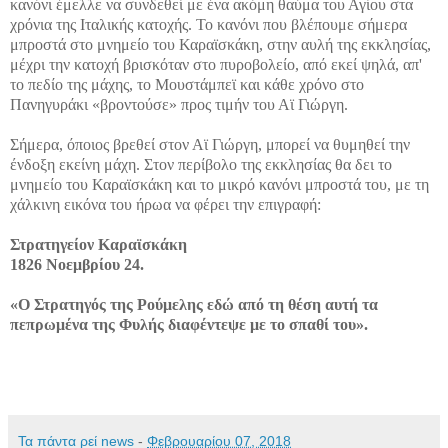
κανόνι έμελλε να συνδεθεί με ένα ακόμη θαύμα του Αγίου στα
χρόνια της Ιταλικής κατοχής. Το κανόνι που βλέπουμε σήμερα
μπροστά στο μνημείο του Καραϊσκάκη, στην αυλή της εκκλησίας,
μέχρι την κατοχή βρισκόταν στο πυροβολείο, από εκεί ψηλά, απ'
το πεδίο της μάχης, το Μουστάμπεϊ και κάθε χρόνο στο
Πανηγυράκι «βροντούσε» προς τιμήν του Αϊ Γιώργη.
Σήμερα, όποιος βρεθεί στον Αϊ Γιώργη, μπορεί να θυμηθεί την
ένδοξη εκείνη μάχη. Στον περίβολο της εκκλησίας θα δει το
μνημείο του Καραϊσκάκη και το μικρό κανόνι μπροστά του, με τη
χάλκινη εικόνα του ήρωα να φέρει την επιγραφή:
Στρατηγείον Καραϊσκάκη
1826 Νοεμβρίου 24.
«Ο Στρατηγός της Ρούμελης εδώ από τη θέση αυτή τα
πεπρωμένα της Φυλής διαφέντεψε με το σπαθί του».
Τα πάντα ρεί news
-
Φεβρουαρίου 07, 2018