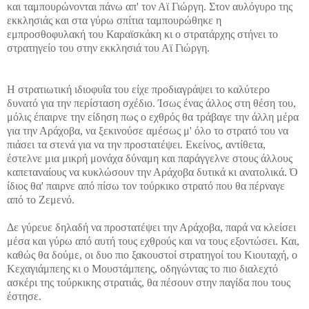
και ταμπουρώνονται πάνω απ' τον Αϊ Γιώργη. Στον αυλόγυρο της
εκκλησιάς και στα γύρω σπίτια ταμπουρώθηκε η
εμπροσθοφυλακή του Καραϊσκάκη κι ο στρατάρχης στήνει το
στρατηγείο του στην εκκλησιά του Αϊ Γιώργη.
Η στρατιωτική ιδιοφυΐα του είχε προδιαγράψει το καλύτερο
δυνατό για την περίσταση σχέδιο. Ίσως ένας άλλος στη θέση του,
μόλις έπαιρνε την είδηση πως ο εχθρός θα τράβαγε την άλλη μέρα
για την Αράχοβα, να ξεκινούσε αμέσως μ' όλο το στρατό του να
πιάσει τα στενά για να την προστατέψει. Εκείνος, αντίθετα,
έστελνε μια μικρή μονάχα δύναμη και παράγγελνε στους άλλους
καπεταναίους να κυκλώσουν την Αράχοβα δυτικά κι ανατολικά. Ό
ίδιος θα' παιρνε από πίσω τον τούρκικο στρατό που θα πέρναγε
από το Ζεμενό.
Δε γύρευε δηλαδή να προστατέψει την Αράχοβα, παρά να κλείσει
μέσα και γύρω από αυτή τους εχθρούς και να τους εξοντώσει. Και,
καθώς θα δούμε, οι δυο πιο ξακουστοί στρατηγοί του Κιουταχή, ο
Κεχαγιάμπεης κι ο Μουστάμπεης, οδηγώντας το πιο διαλεχτό
ασκέρι της τούρκικης στρατιάς, θα πέσουν στην παγίδα που τους
έστησε.