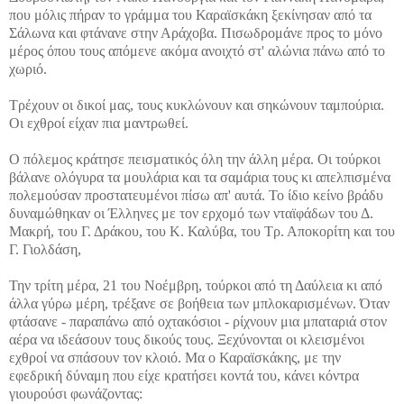
που μόλις πήραν το γράμμα του Καραϊσκάκη ξεκίνησαν από τα
Σάλωνα και φτάνανε στην Αράχοβα. Πισωδρομάνε προς το μόνο
μέρος όπου τους απόμενε ακόμα ανοιχτό στ' αλώνια πάνω από το
χωριό.
Τρέχουν οι δικοί μας, τους κυκλώνουν και σηκώνουν ταμπούρια.
Οι εχθροί είχαν πια μαντρωθεί.
Ο πόλεμος κράτησε πεισματικός όλη την άλλη μέρα. Οι τούρκοι
βάλανε ολόγυρα τα μουλάρια και τα σαμάρια τους κι απελπισμένα
πολεμούσαν προστατευμένοι πίσω απ' αυτά. Το ίδιο κείνο βράδυ
δυναμώθηκαν οι Έλληνες με τον ερχομό των νταϊφάδων του Δ.
Μακρή, του Γ. Δράκου, του Κ. Καλύβα, του Τρ. Αποκορίτη και του
Γ. Γιολδάση,
Την τρίτη μέρα, 21 του Νοέμβρη, τούρκοι από τη Δαύλεια κι από
άλλα γύρω μέρη, τρέξανε σε βοήθεια των μπλοκαρισμένων. Όταν
φτάσανε - παραπάνω από οχτακόσιοι - ρίχνουν μια μπαταριά στον
αέρα να ιδεάσουν τους δικούς τους. Ξεχύνονται οι κλεισμένοι
εχθροί να σπάσουν τον κλοιό. Μα ο Καραϊσκάκης, με την
εφεδρική δύναμη που είχε κρατήσει κοντά του, κάνει κόντρα
γιουρούσι φωνάζοντας: