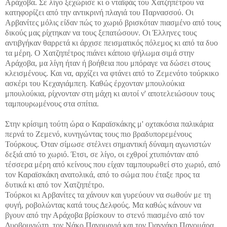
Αράχοβα. Σε λίγο ξεχώρισε κι ο νταϊφάς του Χατζηπέτρου να
κατηφορίζει από την αντικρινή πλαγιά του Παρνασσού. Οι
Αρβανίτες μόλις είδαν πώς το χωριό βρισκόταν πιασμένο από τους
δικούς μας ρίχτηκαν να τους ξεπατώσουν. Οι Έλληνες τους
αντιβγήκαν θαρρετά κι άρχισε πεισματικός πόλεμος κι από τα δυο
τα μέρη. Ο Χατζηπέτρος πιάνει κάποιο ψήλωμα σιμά στην
Αράχοβα, μα λίγη ήταν ή βοήθεια που μπόραγε να δώσει στους
κλεισμένους. Και να, αρχίζει να φτάνει από το Ζεμενότο τούρκικο
ασκέρι του Κεχαγιάμπεη. Καθώς έρχονταν μπουλούκια
μπουλούκια, ρίχνονταν στη μάχη κι αυτοί ν' αποτελειώσουν τους
ταμπουρωμένους στα σπίτια.
Στην κρίσιμη τούτη ώρα ο Καραϊσκάκης μ' οχτακόσια παλικάρια
περνά το Ζεμενό, κυνηγώντας τους πιο βραδυπορεμένους
Τούρκους. Όταν σίμωσε στέλνει σημαντική δύναμη αγωνιστών
δεξιά από το χωριό. Έτσι, σε λίγο, οι εχθροί χτυπιόνταν από
τέσσερα μέρη από κείνους που είχαν ταμπουρωθεί στο χωριό, από
τον Καραϊσκάκη ανατολικά, από το σώμα που έταξε προς τα
δυτικά κι από τον Χατζηπέτρο.
Τούρκοι κι Αρβανίτες τα χάνουν και γυρεύουν να σωθούν με τη
φυγή, ροβολώντας κατά τους Δελφούς. Μα καθώς κάνουν να
βγουν από την Αράχοβα βρίσκουν το στενό πιασμένο από τον
Δυοβουνιώτη, τον Νάκο Πανουργιά και τον Γιαννάκη Πανομάρα,