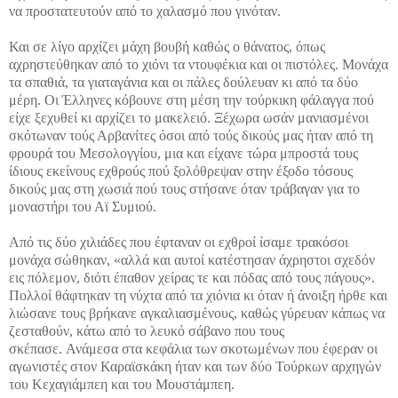
να προστατευτούν από το χαλασμό που γινόταν.
Και σε λίγο αρχίζει μάχη βουβή καθώς ο θάνατος, όπως
αχρηστεύθηκαν από το χιόνι τα ντουφέκια και οι πιστόλες. Μονάχα
τα σπαθιά, τα γιαταγάνια και οι πάλες δούλευαν κι από τα δύο
μέρη. Οι Έλληνες κόβουνε στη μέση την τούρκικη φάλαγγα πού
είχε ξεχυθεί κι αρχίζει το μακελειό. Ξέχωρα ωσάν μανιασμένοι
σκότωναν τούς Αρβανίτες όσοι από τούς δικούς μας ήταν από τη
φρουρά του Μεσολογγίου, μια και είχανε τώρα μπροστά τους
ίδιους εκείνους εχθρούς πού ξολόθρεψαν στην έξοδο τόσους
δικούς μας στη χωσιά πού τους στήσανε όταν τράβαγαν για το
μοναστήρι του Αϊ Συμιού.
Από τις δύο χιλιάδες που έφταναν οι εχθροί ίσαμε τρακόσοι
μονάχα σώθηκαν, «αλλά και αυτοί κατέστησαν άχρηστοι σχεδόν
εις πόλεμον, διότι έπαθον χείρας τε και πόδας από τους πάγους».
Πολλοί θάφτηκαν τη νύχτα από τα χιόνια κι όταν ή άνοιξη ήρθε και
λιώσανε τους βρήκανε αγκαλιασμένους, καθώς γύρευαν κάπως να
ζεσταθούν, κάτω από το λευκό σάβανο που τους
σκέπασε. Ανάμεσα στα κεφάλια των σκοτωμένων που έφεραν οι
αγωνιστές στον Καραϊσκάκη ήταν και των δύο Τούρκων αρχηγών
του Κεχαγιάμπεη και του Μουστάμπεη.