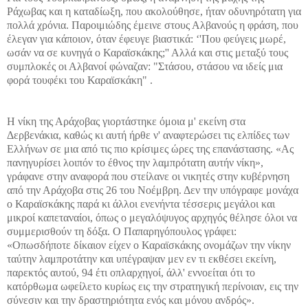
Ράχωβας και η καταδίωξη, που ακολούθησε, ήταν οδυνηρότατη για
πολλά χρόνια. Παροιμιώδης έμεινε στους Αλβανούς η φράση, που
έλεγαν για κάποιον, όταν έφευγε βιαστικά: ‘'Που φεύγεις μωρέ,
ωσάν να σε κυνηγά ο Καραϊσκάκης;'' Αλλά και στις μεταξύ τους
συμπλοκές οι Αλβανοί φώναζαν: "Στάσου, στάσου να ιδείς μια
φορά τουφέκι του Καραϊσκάκη" .
Η νίκη της Αράχοβας γιορτάστηκε όμοια μ' εκείνη στα
Δερβενάκια, καθώς κι αυτή ήρθε ν' αναφτερώσει τις ελπίδες των
Ελλήνων σε μια από τις πιο κρίσιμες ώρες της επανάστασης. «Aς
πανηγυρίσει λοιπόν το έθνος την λαμπρότατη αυτήν νίκη»,
γράφανε στην αναφορά που στείλανε οι νικητές στην κυβέρνηση
από την Αράχοβα στις 26 του Νοέμβρη. Δεν την υπόγραφε μονάχα
ο Καραϊσκάκης παρά κι άλλοι ενενήντα τέσσερις μεγάλοι και
μικροί καπεταναίοι, όπως ο μεγαλόψυγος αρχηγός θέλησε όλοι να
συμμερισθούν τη δόξα. Ο Παπαρηγόπουλος γράφει:
«Οπωσδήποτε δίκαιον είχεν ο Καραϊσκάκης ονομάζων την νίκην
ταύτην λαμπροτάτην και υπέγραψαν μεν εν τι εκθέσει εκείνη,
παρεκτός αυτού, 94 έτι οπλαρχηγοί, άλλ' εννοείται ότι το
κατόρθωμα ωφείλετο κυρίως εις την στρατηγική περίνοιαν, εις την
σύνεσιν και την δραστηριότητα ενός και μόνου ανδρός».