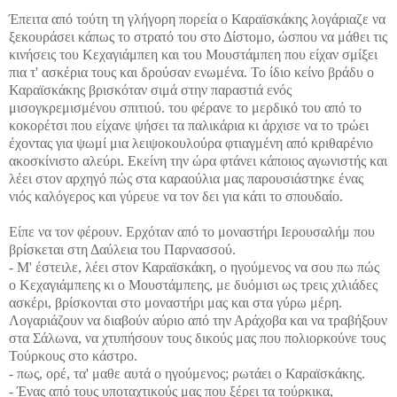
Έπειτα από τούτη τη γλήγορη πορεία ο Καραϊσκάκης λογάριαζε να
ξεκουράσει κάπως το στρατό του στο Δίστομο, ώσπου να μάθει τις
κινήσεις του Κεχαγιάμπεη και του Μουστάμπεη που είχαν σμίξει
πια τ' ασκέρια τους και δρούσαν ενωμένα. Το ίδιο κείνο βράδυ ο
Καραϊσκάκης βρισκόταν σιμά στην παραστιά ενός
μισογκρεμισμένου σπιτιού. του φέρανε το μερδικό του από το
κοκορέτσι που είχανε ψήσει τα παλικάρια κι άρχισε να το τρώει
έχοντας για ψωμί μια λειψοκουλούρα φτιαγμένη από κριθαρένιο
ακοσκίνιστο αλεύρι. Εκείνη την ώρα φτάνει κάποιος αγωνιστής και
λέει στον αρχηγό πώς στα καραούλια μας παρουσιάστηκε ένας
νιός καλόγερος και γύρευε να τον δει για κάτι το σπουδαίο.
Είπε να τον φέρουν. Ερχόταν από το μοναστήρι Ιερουσαλήμ που
βρίσκεται στη Δαύλεια του Παρνασσού.
- Μ' έστειλε, λέει στον Καραϊσκάκη, ο ηγούμενος να σου πω πώς
ο Κεχαγιάμπεης κι ο Μουστάμπεης, με δυόμισι ως τρεις χιλιάδες
ασκέρι, βρίσκονται στο μοναστήρι μας και στα γύρω μέρη.
Λογαριάζουν να διαβούν αύριο από την Αράχοβα και να τραβήξουν
στα Σάλωνα, να χτυπήσουν τους δικούς μας που πολιορκούνε τους
Τούρκους στο κάστρο.
- πως, ορέ, τα' μαθε αυτά ο ηγούμενος; ρωτάει ο Καραϊσκάκης.
- Ένας από τους υποταχτικούς μας που ξέρει τα τούρκικα,