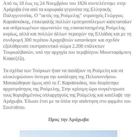
Από τις 18 έως τις 24 Νοεμβρίου του 1826 συντελέστηκε στην
Αράχοβα ένα από τα κορυφαία γεγονότα της Ελληνικής
Παλιγγενεσίας. Ο "αετός της Ρούμελης" στρατηγός Γεώργιος
Καραϊσκάκης, επικεφαλής πολλών εμπειροπόλεμων καπεταναίων
και ανδρειωμένων αγωνιστών της επαναστατημένης Ρούμελης
κυρίως, αλλά και πολλών άλλων περιοχών της Ελλάδας και με τη
συνδρομή 300 περίπου Αραχοβιτών κατανίκησε και σχεδόν
εξολόθρευσε εκστρατευτικό σώμα 2.200 επίλεκτων
Τουρκαλβανών, υπό την αρχηγία του περιβόητου Μουσταφάμπεη
Κιαφεζέζη.
Τα σχέδια των Τούρκων ήταν να πατάξουν τη Ρούμελη και να
ολοκληρώσουν ύστερα την κατάληψη της Πελοποννήσου.
Ματαιώθηκαν όμως από το Γ. Καραϊσκάκη, που διορίστηκε
αρχιστράτηγος της Ρούμελης. Στην κρίσιμη ώρα συγκέντρωσε
τους θορυβημένους οπλαρχηγούς της Ρούμελης και κατέλαβε την
Αράχωβα. Έδωσε έτσι με τα όπλα την απάντηση στο φιρμάνι του
Σουλτάνου.
Προς την Αράχωβα