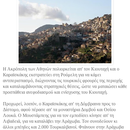
Η Ακρόπολη των Αθηνών πολιορκείται απ' τον Κιουταχή και ο
Καραϊσκάκης εκστρατεύει στη Ρούμελη για να κάμει
αντιπερισπασμό, διώχνοντας τις τουρκικές φρουρές της περιοχής
και καταλαμβάνοντας στρατηγικές θέσεις, ώστε να ματαιώσει κάθε
προσπάθεια ανεφοδιασμού και ενίσχυσης του Κιουταχή.
Προχωρεί, λοιπόν, ο Καραϊσκάκης απ' τη Δόμβραινα προς το
Δίστομο, αφού πέρασε απ' τα μοναστήρια Δομβού και Οσίου
Λουκά. Ο Μουστάμπεης για να τον εμποδίσει κίνησε απ' τη
Λιβαδειά, για να καταλάβει την Αράχωβα. Τον συνοδεύουν κι
άλλοι μπέηδες και 2.000 Τουρκαλβανοί. Φτάνουν στην Αράχωβα