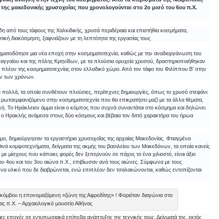
της μακεδονικής χρυσοχοΐας που χρονολογούνται στο 2ο μισό του 6ου π.Χ.
η από τους τάφους της Χαλκιδικής, χρυσά περιδέραια και επιστήθια κοσμήματα,
κή διακόσμηση, ξαφνιάζουν µε τη λεπτότητα της εργασίας τους
σηματοδότησε µια νέα εποχή στην κοσµηµατοτεχνία, καθώς µε την αναδιοργάνωση του
αγγαίου και της πόλης Κρηνίδων, µε τα πλούσια ορυχεία χρυσού, δραστηριοποιήθηκαν
ώς πλέον της κοσµηµατοτεχνίας στον ελλαδικό χώρο. Από τον τάφο του Φιλίππου Β’ στην
ών των χρόνων.
ιο πολλά, τα οποία συνθέτουν πλούσιες, περίτεχνες δημιουργίες, όπως το χρυσό στεφάνι
α πρωτοεμφανιζόμενο στην κοσμηματοτεχνία που θα επικρατήσει μαζί µε τα άλλα θέματα,
ική. Το Ηράκλειον άµµα είναι ο κόμπος που συχνά συναντάται στο κόσμημα και δηλώνει
ι ο Ηρακλής ανάμεσα στους δύο κόσμους και βέβαια τον διττό χαρακτήρα του ήρωα
ο, δημιούργησαν τα εργαστήρια χρυσοχοΐας της αρχαίας Μακεδονίας. Φτιαγμένα
ινά κομψοτεχνήματα, δείγματα της ακμής του βασιλείου των Μακεδόνων, τα οποία κανείς
με μίσχους που κάποιες φορές δεν ξεπερνούν σε πάχος το ένα χιλιοστό, είναι άξιο
ου 4ου και του 3ου αιώνα π.Χ., επιβίωσαν ανά τους αιώνες. Σύμφωνα με τους
 ένα υλικό που δε διαβρώνεται, ενώ επιπλέον δεν τσαλακώνονται, καθώς εντοπίζονται
 κόμβου η επονομαζόμενη »ζώνη της Αφροδίτης» ! Φοριόταν διαγώνια στο
νας π.Χ. – Αρχαιολογικό μουσείο Αθήνας
ς εποχές σε εντυπωσιακά επίπεδα ανάπτυξης της τεχνικής τους. Δείγματά της, εκτός