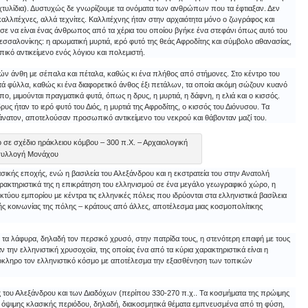
αχτυλίδια). Δυστυχώς δε γνωρίζουμε τα ονόματα των ανθρώπων που τα έφτιαξαν. Δεν
αλλιτέχνες, αλλά τεχνίτες. Καλλιτέχνης ήταν στην αρχαιότητα μόνο ο ζωγράφος και
σε να είναι ένας άνθρωπος από τα χέρια του οποίου βγήκε ένα στεφάνι όπως αυτό του
σαλονίκης: η αρωματική μυρτιά, ιερό φυτό της θεάς Αφροδίτης και σύμβολο αθανασίας,
κό αντικείμενο ενός λόγιου και πολεμιστή.
δών άνθη με σέπαλα και πέταλα, καθώς κι ένα πλήθος από στήμονες. Στο κέντρο του
ωτά φύλλα, καθώς κι ένα διαφορετικό άνθος έξι πετάλων, τα οποία ακόμη σώζουν κυανό
πο, μιμούνται πραγματικά φυτά, όπως η δρυς, η μυρτιά, η δάφνη, η ελιά και ο κισσός.
 ήταν το ιερό φυτό του Διός, η μυρτιά της Αφροδίτης, ο κισσός του Διόνυσου. Τα
άνατον, αποτελούσαν προσωπικό αντικείμενο του νεκρού και θάβονταν μαζί του.
 σε σχέδιο ηράκλειου κόμβου – 300 π.Χ. – Αρχαιολογική
υλλογή Μονάχου
ασικής εποχής, ενώ η βασιλεία του Αλεξάνδρου και η εκστρατεία του στην Ανατολή
αρακτηριστικά της η επικράτηση του ελληνισμού σε ένα μεγάλο γεωγραφικό χώρο, η
κτύου εμπορίου µε κέντρα τις ελληνικές πόλεις που ιδρύονται στα ελληνιστικά βασίλεια
κής κοινωνίας της πόλης – κράτους από άλλες, αποτέλεσμα μιας κοσμοπολίτικης
τα λάφυρα, δηλαδή τον περσικό χρυσό, στην πατρίδα τους, η στενότερη επαφή µε τους
την ελληνιστική χρυσοχοϊα, της οποίας ένα από τα κύρια χαρακτηριστικά είναι η
ολόκληρο τον ελληνιστικό κόσμο με αποτέλεσμα την εξασθένηση των τοπικών
ας του Αλεξάνδρου και των Διαδόχων (περίπου 330-270 π.χ.. Τα κοσμήματα της πρώιμης
 όψιμης κλασικής περιόδου, δηλαδή, διακοσμητικά θέματα εμπνευσμένα από τη φύση,