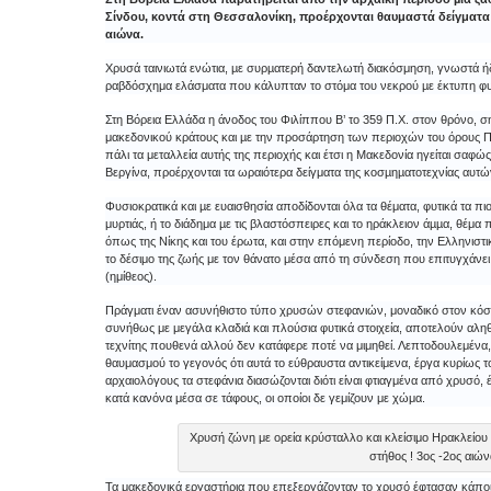
Σίνδου, κοντά στη Θεσσαλονίκη, προέρχονται θαυμαστά δείγματα 
αιώνα.
Χρυσά ταινιωτά ενώτια, µε συρµατερή δαντελωτή διακόσμηση, γνωστά ήδ
ραβδόσχημα ελάσματα που κάλυπταν το στόμα του νεκρού µε έκτυπη φυτι
Στη Βόρεια Ελλάδα η άνοδος του Φιλίππου Β’ το 359 Π.Χ. στον θρόνο, 
μακεδονικού κράτους και µε την προσάρτηση των περιοχών του όρους Π
πάλι τα μεταλλεία αυτής της περιοχής και έτσι η Μακεδονία ηγείται σαφ
Βεργίνα, προέρχονται τα ωραιότερα δείγματα της κοσµηµατοτεχνίας αυτ
Φυσιοκρατικά και µε ευαισθησία αποδίδονται όλα τα θέματα, φυτικά τα π
μυρτιάς, ή το διάδημα µε τις βλαστόσπειρες και το ηράκλειον άµµα, θέμ
όπως της Νίκης και του έρωτα, και στην επόμενη περίοδο, την Ελληνιστ
το δέσιμο της ζωής με τον θάνατο μέσα από τη σύνδεση που επιτυγχάνε
(ημίθεος).
Πράγματι έναν ασυνήθιστο τύπο χρυσών στεφανιών, μοναδικό στον κόσμ
συνήθως με μεγάλα κλαδιά και πλούσια φυτικά στοιχεία, αποτελούν αληθ
τεχνίτης πουθενά αλλού δεν κατάφερε ποτέ να μιμηθεί. Λεπτοδουλεμένα, 
θαυμασμού το γεγονός ότι αυτά το εύθραυστα αντικείμενα, έργα κυρίως τ
αρχαιολόγους τα στεφάνια διασώζονται διότι είναι φτιαγμένα από χρυσό,
κατά κανόνα μέσα σε τάφους, οι οποίοι δε γεμίζουν με χώμα.
Χρυσή ζώνη με ορεία κρύσταλλο και κλείσιμο Ηρακλείου
στήθος ! 3ος -2ος αιώ
Τα μακεδονικά εργαστήρια που επεξεργάζονταν το χρυσό έφτασαν κάποιε