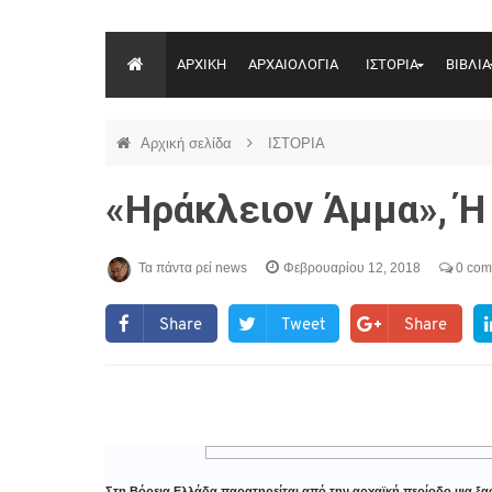
ΑΡΧΙΚΗ
ΑΡΧΑΙΟΛΟΓΙΑ
ΙΣΤΟΡΙΑ
ΒΙΒΛΙΑ
Αρχική σελίδα
ΙΣΤΟΡΙΑ
«Ηράκλειον Άμμα», Ή
Τα πάντα ρεί news
Φεβρουαρίου 12, 2018
0 com
Share
Tweet
Share
Στη Βόρεια Ελλάδα παρατηρείται από την αρχαϊκή περίοδο µια ξ