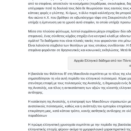
από τα στεφάνια, αποτελούν τα κοσμήματα (περιδέραια, σκουλαρίκια, δ
υπέγραφαν ποτέ τη δουλειά τους διότι δε θεωρούσαν τους εαυτούς τους κ
κάποιες φορές ο γλύπτης. Κι όμως, τι άλλο παρά καλλιτέχνης θα μπορού
4ου αιώνα π.Χ. που βρέθηκε σε κιβωτιόσχημο τάφο στη Σταυρούπολη Θεσ
υπήρξε η έμπνευση για το χρυσό αυτό στεφάνι, το οποίο υπήρξε προσωπι
Μέσα στο πλούσιο φύλλωμα, λεπτοί συρμάτινοι μίσχοι στηρίζουν δύο ει
στεφανιού, ένας σύνθετος κόμβος στηρίζει ένα κεντρικό κλαδί με οδοντ
σμάλτο! Τα διαδήματα που είναι πλατιές ταινίες που φοριούνταν στο μέτω
Είναι λαλούντα σύμβολα των θεοτήτων με τους οποίους συνδέονταν. Η δρυς
στεφάνια φοριόνταν σε θρησκευτικές και κοινωνικές εκδηλώσεις. Μετά θ
Αρχαίο Ελληνικό διάδημα από τον Πόντο
σ
Η βασιλεία του Φιλίππου Β’ στη Μακεδονία συμπίπτει µε το τέλος της κλ
σηματοδότησαν τη νέα αυτή περίοδο του ελληνικού πολιτισμού. Κύρια χ
στενότερη επαφή µε τους πολιτισμούς της Ανατολής, η δημιουργία ενός δι
της Ανατολής, και τέλος η αντικατάσταση των αξιών της κλειστής ελληνι
αντίληψης.
Η κατάκτηση της Ανατολής, η επιστροφή των Μακεδόνων στρατιωτών µε 
ανατολικούς πολιτισμούς, καθώς και η ανάπτυξη του εμπορίου επηρέασαν 
επικράτηση μιας, κατά κάποιο τρόπο, κοινής αισθητικής αντίληψης σε 
παραδόσεων
Η πρώιμη ελληνιστική χρυσοχοϊα συμπίπτει µε την περίοδο της βασιλεί
ελληνιστικής εποχής φέρουν ακόμα τα µμορφολογικά χαρακτηριστικά της