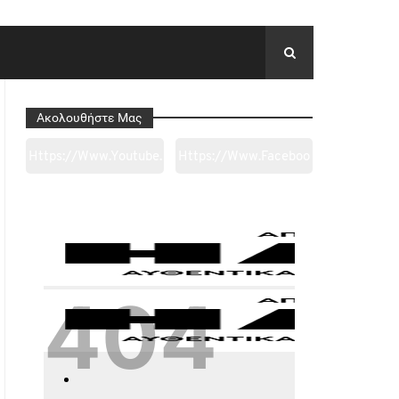
Ακολουθήστε Μας
Https://www.youtube.
Https://www.faceboo
Com/channel/UC0wk
K.com/tapantarei1965
2ge3sheyTkgpAkeBan
/?
G
Ref=pages_you_mana
Ge