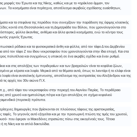
ις μορφές του Έρωτα και της Νίκης, καθώς και µε το «ηράκλειο άµµα», τον
ων. Τα κοσμήματα είναι περίτεχνα, αποτέλεσµα ακριβούς σχεδίασης ευαίσθητων,
αδήματα και τα στεφάνια της περιόδου που συνεχίζουν την παράδοση της όψιµης κλασικής
Σέδες κοντά στη Θεσσαλονίκη και τη Δημητριάδα του Βόλου, που χρονολογούνται στο
τόσπειρες, φύλλα άκανθας, ανθέµια και άλλα φυτικά κοσμήματα, ενώ το κέντρο τους
τερωτός γυμνός Έρωτας.
τυπωσιακό ρόδακα και τα φυσιοκρατικά άνθη και φύλλα, από τον τάφο Δ του Δερβενίου
ια από τον τάφο Ζ του ίδιου νεκροταφείου που χρονολογούνται στην ίδια εποχή. Και στα
προς πολυτέλεια και συγχρόνως η υπακοή σε ένα ακριβές σχέδιο και έναν ρυθµό.
κια και στις απολήξεις των περιδεραίων και των βραχιολιών είναι τα κεφάλια ζώων,
ισμένα µε κέρατα και λοφία. Μερικά από τα θέµατα αυτά, όπως το λιοντάρι ή το ελάφι είναι
 τα λοφία είναι ανατολικής έµπνευσης, αποτέλεσµα της εκστρατείας του Αλεξάνδρου και της
ά τις αρχές του 30υ αιώνα Π.Χ.
π.χ., από τάφο του νεκροταφείου στην περιοχή του Αιγινίου Πιερίας. Το περιδέραιο
ες από χρυσό και ημιπολύτιμη πέτρα και έχει απολήξεις σε σχήμα κεφαλιού
χαιµενιδικά (περσικά) πρότυπα.
ερίτεχνες δημιουργίες που βρίσκονται σε πλούσιους τάφους της αριστοκρατίας,
ες ταφές. Το γεγονός αυτό εξηγείται και µε την προσωρινή πτώση της τιμής του χρυσού,
υσό- που έφεραν οι Μακεδόνες στρατιώτες πίσω στις οικογένειές τους. Τέτοια
ή τη Νίκη και τα απλά δακτυλίδια.