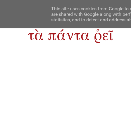
Αρχική
Contact Us
About Us
This site uses cookies from Google to d
are shared with Google along with perf
statistics, and to detect and address a