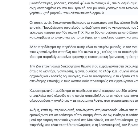
βλαστόσπειρες, ρόδακες, καρποί, φύλλα άκανθας κ.ά., συνδυασμένα µε τ
σχηματοποιημένο κόμπο του Ηρακλή, του μυθικού γενάρχη των Μακεδόν
γεµάτων ζωή µορφών που διέπονται από αρµονία.
Οι τάσεις αυτές διακρίνονται ιδιαίτερα στα χαρακτηριστικά δαντελωτά δι
εποχής. Παραδείγματα αποτελούν τα διαδήματα από το νεκροταφείο του 
τελευταίο τέταρτο του 40υ αιώνα Π.Χ. Και τα δύο αποτελούνται από βλασ
καταλαμβάνει το τυπικό για τον τύπο θέµα, το «ηράκλειον άµµα», και φ
Άλλο παράδειγμα της περιόδου αυτής είναι το στεφάνι µυρτιάς µε τον εν
που χρονολογείται στα τέλη του 40υ αιώνα π.χ., καθώς και τα σκουλαρίκ
τέσσερα παραδείγματα είναι εµφανής η φυσιοκρατική έµπνευση, η τάση 
Την ίδια εποχή άλλα διακοσμητικά θέµατα που εµφανίζονται στα σκουλαρί
όπως το λιοντάρι, η αντιλόπη, η αίγα, ο λύκος, το ελάφι κ.ά., συχνά στολ
αρχαϊκές και κλασικές δημιουργίες, ενώ τα αιλουροειδή µε τα κέρατα και
στενότερης επαφής µε τους ανατολικούς πολιτισμούς και εμφανίζονται κατ
Χαρακτηριστικό παράδειγμα το περιδέραιο του α’ τέταρτου του 30υ αιώνα 
αποτελείται από αλυσίδα στην οποία παρεμβάλλονται πηνιόσχηµες χάντρ
αιλουροειδούς – αντιλόπης – µε κέρατα και λοφίο, που παραπέμπει σε α
Ακόμη, κατά την περίοδο αυτή, τουλάχιστον στη Μακεδονία, δίπλα στις π
εμφανίζονται και απλούστεροι τύποι κοσμημάτων σε όχι ιδιαίτερα πλούσι
μετά την εισροή περσικού χρυσού στη Μακεδονία, και από τα λάφυρα -χρ
παραδείγματα είναι τα απλά σκουλαρίκια µε τη λεοντοκεφαλή, τον Έρωτα 