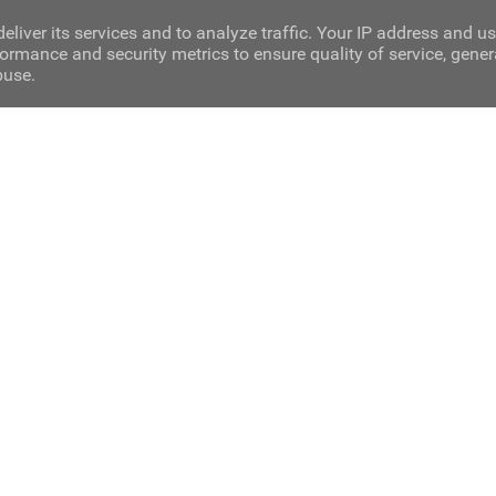
eliver its services and to analyze traffic. Your IP address and u
ormance and security metrics to ensure quality of service, gene
buse.