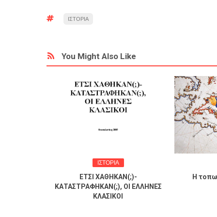
ΙΣΤΟΡΙΑ
You Might Also Like
ΙΣΤΟΡΙΑ
 αθηναϊκής
ΕΤΣΙ ΧΑΘΗΚΑΝ(;)-
Η τοπω
π. Γ.
ΚΑΤΑΣΤΡΑΦΗΚΑΝ(;), ΟΙ ΕΛΛΗΝΕΣ
λου.
ΚΛΑΣΙΚΟΙ