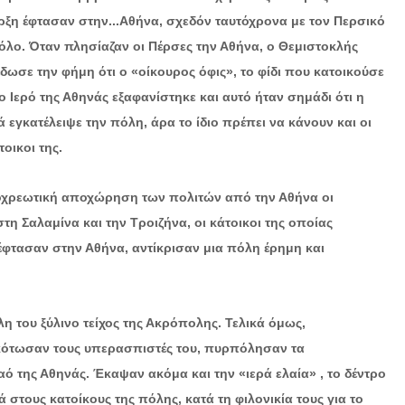
ρξη έφτασαν στην...
Αθήνα, σχεδόν ταυτόχρονα με τον Περσικό
όλο. Όταν πλησίαζαν οι Πέρσες την Αθήνα, ο Θεμιστοκλής
έδωσε την φήμη ότι ο «οίκουρος όφις», το φίδι που κατοικούσε
ο Ιερό της Αθηνάς εξαφανίστηκε και αυτό ήταν σημάδι ότι η
ά εγκατέλειψε την πόλη, άρα το ίδιο πρέπει να κάνουν και οι
τοικοι της.
ποχρεωτική αποχώρηση των πολιτών από την Αθήνα οι
τη Σαλαμίνα και την Τροιζήνα, οι κάτοικοι της οποίας
 έφτασαν στην Αθήνα, αντίκρισαν μια πόλη έρημη και
 του ξύλινο τείχος της Ακρόπολης. Τελικά όμως,
σκότωσαν τους υπερασπιστές του, πυρπόλησαν τα
ό της Αθηνάς. Έκαψαν ακόμα και την «ιερά ελαία» , το δέντρο
ους κατοίκους της πόλης, κατά τη φιλονικία τους για το