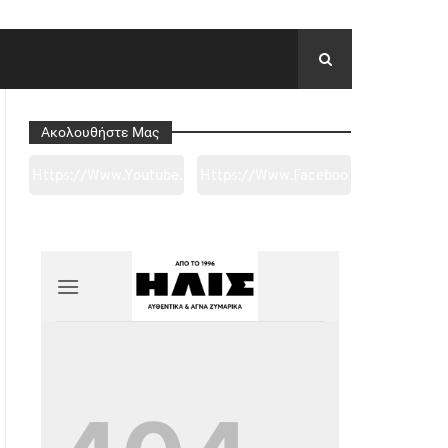
Ακολουθήστε Μας
Https://www.youtube.
Https://www.faceboo
Com/channel/UC0wk
K.com/tapantarei1965
2ge3sheyTkgpAkeBan
/?
G
Ref=pages_you_mana
Ge