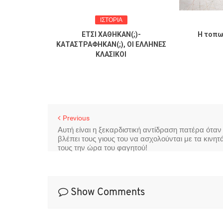
ΙΣΤΟΡΙΑ
 αθηναϊκής
ΕΤΣΙ ΧΑΘΗΚΑΝ(;)-
Η τοπω
π. Γ.
ΚΑΤΑΣΤΡΑΦΗΚΑΝ(;), ΟΙ ΕΛΛΗΝΕΣ
λου.
ΚΛΑΣΙΚΟΙ
Previous
Αυτή είναι η ξεκαρδιστική αντίδραση πατέρα όταν
βλέπει τους γιους του να ασχολούνται με τα κινητ
τους την ώρα του φαγητού!
Show Comments