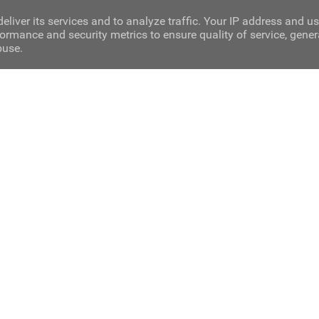
eliver its services and to analyze traffic. Your IP address and u
ormance and security metrics to ensure quality of service, gene
buse.