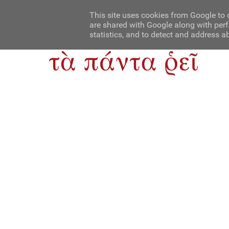
Αρχική
Contact Us
About Us
This site uses cookies from Google to d
are shared with Google along with perf
statistics, and to detect and address a