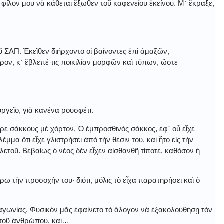
ίλον μου νὰ κάθεται ἔξωθεν τοῦ καφενείου ἐκείνου. Μ᾿ ἔκραξε,
ῦ ΣΑΠ. Ἐκεῖθεν διήρχοντο οἱ βαίνοντες ἐπὶ ἁμαξῶν,
ηρον, κ᾿ ἔβλεπέ τις ποικιλίαν μορφῶν καὶ τύπων, ὥστε
ργεῖο, γιὰ κανένα ρουσφέτι.
ε σάκκους μὲ χόρτον. Ὁ ἐμπροσθινὸς σάκκος, ἐφ᾿ οὗ εἶχε
λέμμα ὅτι εἶχε γλιστρήσει ἀπὸ τὴν θέσιν του, καὶ ἦτο εἰς τὴν
ετοῦ. Βεβαίως ὁ νέος δὲν εἶχεν αἰσθανθῆ τίποτε, καθόσον ἡ
τὴν προσοχήν του· διότι, μόλις τὸ εἶχα παρατηρήσει καὶ ὁ
γωνίας. Φυσικὸν μᾶς ἐφαίνετο τὸ ἄλογον νὰ ἐξακολουθήσῃ τὸν
ς τοῦ ἀνθρώπου, καὶ…