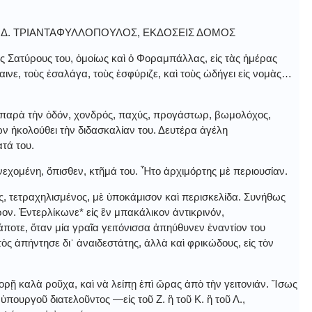
. Δ. ΤΡΙΑΝΤΑΦΥΛΛΟΠΟΥΛΟΣ, ΕΚΔΟΣΕΙΣ ΔΟΜΟΣ
ὺς Σατύρους του, ὁμοίως καὶ ὁ Φοραμπάλλας, εἰς τὰς ἡμέρας
μαινε, τοὺς ἐσαλάγα, τοὺς ἐσφύριζε, καὶ τοὺς ὡδήγει εἰς νομὰς…
 παρὰ τὴν ὁδόν, χονδρός, παχύς, προγάστωρ, βωμολόχος,
 ἠκολούθει τὴν διδασκαλίαν του. Δευτέρα ἀγέλη
τά του.
υνεχομένη, ὄπισθεν, κτῆμά του. Ἦτο ἀρχιμόρτης μὲ περιουσίαν.
ος, τετραχηλισμένος, μὲ ὑποκάμισον καὶ περισκελίδα. Συνήθως
ρον. Ἐντερλίκωνε* εἰς ἓν μπακάλικον ἀντικρινόν,
ποτε, ὅταν μία γραῖα γειτόνισσα ἀπηύθυνεν ἐναντίον του
τὸς ἀπήντησε δι᾿ ἀναιδεστάτης, ἀλλὰ καὶ φρικώδους, εἰς τὸν
ορῇ καλὰ ροῦχα, καὶ νὰ λείπῃ ἐπὶ ὥρας ἀπὸ τὴν γειτονιάν. Ἴσως
ὑπουργοῦ διατελοῦντος ―εἰς τοῦ Ζ. ἢ τοῦ Κ. ἢ τοῦ Λ.,