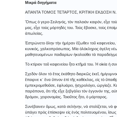
Μικρά διηγήματα
ΑΠΑΝΤΑ ΤΟΜΟΣ ΤΕΤΑΡΤΟΣ, ΚΡΙΤΙΚΗ ΕΚΔΟΣΗ Ν
Ὅπως ὁ γερο-Σειληνός, τὸν παλαιὸν καιρόν, εἶχε το
μας, εἶχε τοὺς μόρτηδές του. Τοὺς ἔβοσκε, τοὺς ἐποί
ἀπωλείας.
Ἐστρώνετο ὅλην τὴν ἡμέραν ἔξωθεν τοῦ καφενείου,
κυνικός, χαλκοπρόσωπος. Μία ὁλόκληρος ἀγέλη νέων
μαθητευομένων παιδαρίων ἠκολούθει τὰ παραδείγμα
Τὸ κτίριον τοῦ καφενείου ἦτο κτῆμά του. Ἡ οἰκία ἡ σ
Σχεδὸν ὅλον τὸ ἔτος ἐκάθητο διαρκῶς ἐκεῖ, ἡμίγυμν
ἔπαιρνε κ᾿ ἕνα ὕπνον ἐπὶ τῆς καθέκλας, εἰς τὸ ὕπαιθ
ἐμπεκρομεθοῦσε, ἐφλυάρει, ᾐσχρολόγει, ὠργίαζε. Κά
παράπονα, ὅτι τῆς εἶχε ξεβγάλει τὸν ἐγγονόν της, αὐ
δρόμον, χειρονομίας. Τοιοῦτος ἦτο, ὁ μόρταρος.
Συνέβαινεν ὅμως, κατὰ σελήνην, νὰ στολίζεται, νὰ φ
ὑπάγει πρὸς ἐπίσκεψιν εἰς ἑνὸς πολιτευομένου, ἴσως 