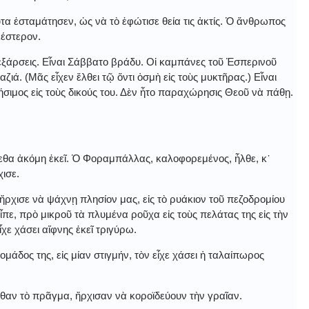
α ἐσταμάτησεν, ὡς νὰ τὸ ἐφώτισε θεία τις ἀκτίς. Ὁ ἄνθρωπος
έστερον.
 ἐξάρσεις. Εἶναι Σάββατο βράδυ. Οἱ καμπάνες τοῦ Ἑσπερινοῦ
ζιά. (Μᾶς εἶχεν ἔλθει τῷ ὄντι ὀσμὴ εἰς τοὺς μυκτῆρας.) Εἶναι
ρήσιμος εἰς τοὺς δικούς του. Δὲν ἦτο παραχώρησις Θεοῦ νὰ πάθῃ.
εθα ἀκόμη ἐκεῖ. Ὁ Φοραμπάλλας, καλοφορεμένος, ἦλθε, κ᾿
χισε.
ἤρχισε νὰ ψάχνῃ πλησίον μας, εἰς τὸ ρυάκιον τοῦ πεζοδρομίου
πε, πρὸ μικροῦ τὰ πλυμένα ροῦχα εἰς τοὺς πελάτας της εἰς τὴν
ἶχε χάσει αἴφνης ἐκεῖ τριγύρω.
άδος της, εἰς μίαν στιγμήν, τὸν εἶχε χάσει ἡ ταλαίπωρος
θαν τὸ πρᾶγμα, ἤρχισαν νὰ κοροϊδεύουν τὴν γραῖαν.