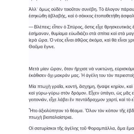
Ἀλλ᾿ ὅμως οὐδὲν τοιοῦτον συνέβη. Τὸ ἄλογον πάραυτ
ἐσηκώθη ἀβλαβής, καὶ ὁ σάκκος ἐτοποθετήθη ἀσφαλ
― Βλέπεις; εἶπεν ὁ Σπύρος, ὅστις εἶχε θρησκευτικὰς
ἐσήμαναν, θυμίαμα εὐωδιάζει στὰ σπίτια καὶ στὰ μαγα
ἱερὰ ὥρα. Ὁ νέος εἶναι ἀθῷος ἀκόμα, καὶ θὰ εἶναι χ
Θαῦμα ἔγινε.
Μετὰ μίαν ὥραν, ὅταν ἤρχισε νὰ νυκτώνῃ, εὑρισκόμ
ἐκάθισεν ὄχι μακράν μας. Ἡ ἀγέλη του τὸν περιεστοί
Μία πτωχὴ γραῖα, κοντή, ἄσχημη, ἤναψε κηρίον, καὶ 
καὶ γύρω-γύρω στὸν δρόμον. Εἶχεν ὑπάγει, ὡς μᾶς εἶ
γειτονιάν, εἶχε λάβει ἓν πεντάδραχμον χαρτί, καὶ τὸ ε
Ἦτο ἀξιολύπητον τὸ θέαμα. Ὅλον τὸν κόπον τῆς ἑβδομ
πτωχὴ βιοπαλαίστρια.
Οἱ σατυρίσκοι τῆς ἀγέλης τοῦ Φοραμπάλλα, ἅμα ἔμα