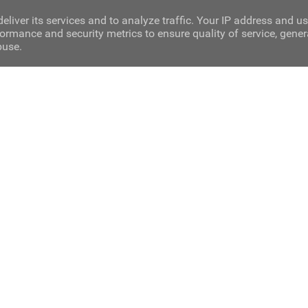
eliver its services and to analyze traffic. Your IP address and u
ormance and security metrics to ensure quality of service, gene
buse.