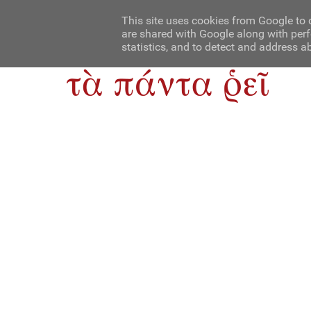
Αρχική
Contact Us
About Us
This site uses cookies from Google to d
are shared with Google along with perf
statistics, and to detect and address a