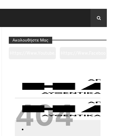
Ακολουθήστε Μας
Https://www.youtube.
Https://www.faceboo
Com/channel/UC0wk
K.com/tapantarei1965
2ge3sheyTkgpAkeBan
/?
G
Ref=pages_you_mana
Ge