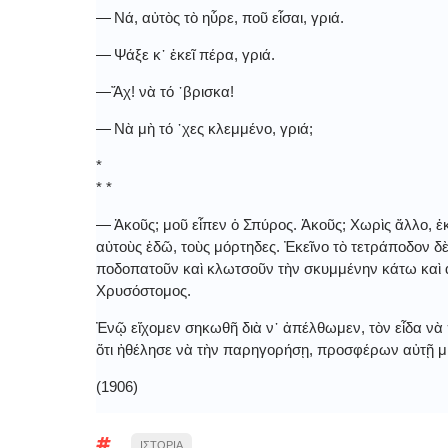
― Νά, αὐτὸς τὸ ηὗρε, ποῦ εἶσαι, γριά.
― Ψάξε κ᾿ ἐκεῖ πέρα, γριά.
―Ἄχ! νὰ τό ᾽βρισκα!
― Νὰ μὴ τό ᾽χες κλεμμένο, γριά;
*
* *
― Ἀκοῦς; μοῦ εἶπεν ὁ Σπύρος. Ἀκοῦς; Χωρὶς ἄλλο, 
αὐτοὺς ἐδῶ, τοὺς μόρτηδες. Ἐκεῖνο τὸ τετράποδον δ
ποδοπατοῦν καὶ κλωτσοῦν τὴν σκυμμένην κάτω καὶ ἀ
Χρυσόστομος.
Ἐνῷ εἴχομεν σηκωθῆ διὰ ν᾿ ἀπέλθωμεν, τὸν εἶδα ν
ὅτι ἠθέλησε νὰ τὴν παρηγορήσῃ, προσφέρων αὐτῇ μ
(1906)
ΙΣΤΟΡΙΑ