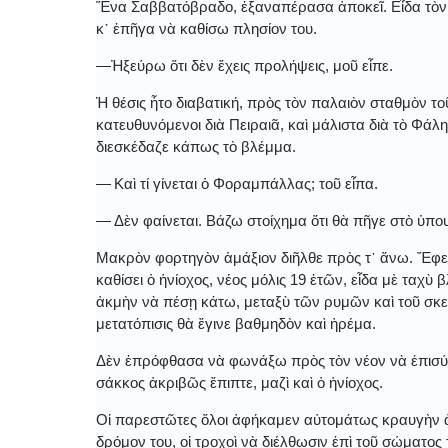
Ἕνα Σαββατόβραδο, ἐξαναπέρασα ἀποκεῖ. Εἶδα τὸν φ
κ᾿ ἐπῆγα νὰ καθίσω πλησίον του.
―Ἠξεύρω ὅτι δὲν ἔχεις προλήψεις, μοῦ εἶπε.
Ἡ θέσις ἦτο διαβατική, πρὸς τὸν παλαιὸν σταθμὸν το
κατευθυνόμενοι διὰ Πειραιᾶ, καὶ μάλιστα διὰ τὸ Φάλ
διεσκέδαζε κάπως τὸ βλέμμα.
― Καὶ τί γίνεται ὁ Φοραμπάλλας; τοῦ εἶπα.
― Δὲν φαίνεται. Βάζω στοίχημα ὅτι θὰ πῆγε στὸ ὑπου
Μακρὸν φορτηγὸν ἁμάξιον διῆλθε πρὸς τ᾿ ἄνω. Ἔφερ
καθίσει ὁ ἡνίοχος, νέος μόλις 19 ἐτῶν, εἶδα μὲ ταχὺ β
ἀκμὴν νὰ πέσῃ κάτω, μεταξὺ τῶν ρυμῶν καὶ τοῦ σκελ
μετατόπισις θὰ ἔγινε βαθμηδὸν καὶ ἠρέμα.
Δὲν ἐπρόφθασα νὰ φωνάξω πρὸς τὸν νέον νὰ ἐπισύρω 
σάκκος ἀκριβῶς ἔπιπτε, μαζὶ καὶ ὁ ἡνίοχος.
Οἱ παρεστῶτες ὅλοι ἀφήκαμεν αὐτομάτως κραυγὴν ἀ
δρόμον του, οἱ τροχοὶ νὰ διέλθωσιν ἐπὶ τοῦ σώματο