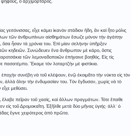
 ψήφους, ὁ ἀρχιμόρταρος.
ς γειτόνισσας, εἶχε κάμει ἱκανὸν στάδιον ἤδη, ἂν καὶ ἦτο μόλις
ἐξ ὅλων τῶν ἀνθρωπίνων αἰσθημάτων ἔσωζε μόνον τὴν ἀγάπην
 ὅσα ἦσαν τὰ χρόνια του. Ἐπὶ μίαν σελήνην ὑπῆρξεν
ς τῶν κηδειῶν. Συνώδευεν ἕνα ἄνθρωπον μὲ κάρο, ὅστις
καροτσάκια τῶν λεμοναδοποιῶν ἐπήγαινε βοηθός. Εἰς τὶς
ε πασατέμπο. Ἔκαμε τὸν λοταρτζὴν μὲ φιστίκια.
 ἐποχὴν συνέβη νὰ τοῦ κλέψουν, ἐνῷ ἐκοιμᾶτο τὴν νύκτα εἰς τὸν
ον, ἀλλὰ ὅλην τὴν ἐνδυμασίαν του. Τὸν ἔγδυσαν, χωρὶς νὰ τὸ
 εἶχε μεθύσει.
ς, ἔλαβε πεῖραν τοῦ χασίς, καὶ ἄλλων πραγμάτων. Τότε ἔπαθε
σεν εἰς τοῦ Δρομοκαΐτη. Ἐξῆλθε μετὰ δύο μῆνας ὑγιής· ἀλλ᾿ ὁ
δας ἔγινε χειρότερος ἀπὸ πρῶτα.