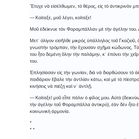
Ἔτυχε νὰ εἰσέλθωμεν, τὸ θέρος, εἰς τὸ ἀντικρινὸν μ
― Κοίταξε, μοῦ λέγει, κοίταξε!
Μοῦ ἐδείκνυε τὸν Φοραμπάλλαν μὲ τὴν ἀγέλην του. Δ
Μετ᾿ ὀλίγον εἰσῆλθε μικρὸς ὑπάλληλος τοῦ Γκαζιοῦ,
γνωστὴν τρόμπαν, τὴν ἔχουσαν σχῆμα κώδωνος. Τὸ 
του ἦτο δεμένη ὅλην τὴν παλάμην, κ᾿ ἐπόνει τὴν χεῖ
του.
Ἐπλησίασαν εἰς τὴν γωνίαν, διὰ νὰ διορθώσουν τὸ ἀ
παιδάριον ἔβαλε τὴν ἀντλίαν κάτω, καὶ μὲ τὸ πίεστρο
κινήσεις νὰ πιέζῃ καὶ ν᾿ ἀντλῇ.
― Κοίταξε! μοῦ εἶπε πάλιν ὁ φίλος μου. Αὐτὸ (δεικνύ
τὴν ἀγέλην τοῦ Φοραμπάλλα ἀντικρύ), ἐὰν δὲν ἦτο ἐ
κοινωνικὴ ἁρμονία.
*
* *