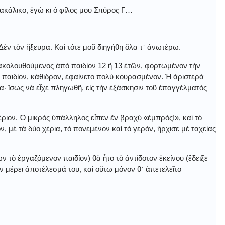
πακάλικο, ἐγὼ κι ὁ φίλος μου Σπύρος Γ…
ὲν τὸν ἤξευρα. Καὶ τότε μοῦ διηγήθη ὅλα τ᾿ ἀνωτέρω.
 ἀκολουθούμενος ἀπὸ παιδίον 12 ἢ 13 ἐτῶν, φορτωμένον τὴν
παιδίον, κάθιδρον, ἐφαίνετο πολὺ κουρασμένον. Ἡ ἀριστερά
ρα· ἴσως νὰ εἶχε πληγωθῆ, εἰς τὴν ἐξάσκησιν τοῦ ἐπαγγέλματός
έριον. Ὁ μικρὸς ὑπάλληλος εἶπεν ἓν βραχὺ «ἐμπρός!», καὶ τὸ
ν, μὲ τὰ δύο χέρια, τὸ πονεμένον καὶ τὸ γερόν, ἤρχισε μὲ ταχείας
ων τὸ ἐργαζόμενον παιδίον) θὰ ἦτο τὸ ἀντίδοτον ἐκείνου (ἔδειξε
ν μέρει ἀποτέλεσμά του, καὶ οὕτω μόνον θ᾿ ἀπετελεῖτο