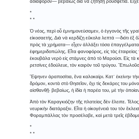
ἀδιάφορον― βεβαίως διὰ νὰ ζητήσῃ ρουσφέτια. Εἶχε
*
* *
Ὁ νέος, περὶ οὗ ἐμνημονεύσαμεν, ὁ ἐγγονὸς τῆς γραία
εἰκοσαετής. Διὰ νὰ κερδίζῃ εὔκολα λεπτά ―διότι 
πρὸς τὰ χρήματα― εἶχεν ἀλλάξει τόσα ἐπαγγέλματα,
ἐφημεριδοπώλης. Εἶτα φανοφόρος, εἰς τὰς ἑταιρεία
ἐκουβάλα νερὸ εἰς στάμνες ἀπὸ τὸ Μαρούσι. Εἰς τὰ 
ρετσίνες ἐδούλευε, τὸν καιρὸν τοῦ τρύγου. Ἔπωλοῦσ
Ἔψηνεν ἀραποσίτια, ἕνα καλοκαίρι. Κατ᾿ ἐκείνην τὴν
δρόμον, κοντὰ στὸ Θησεῖον, ὄχι τὶς δεκάρες του μόν
αἰσθανθῇ· βεβαίως, ἡ ἰδία ἡ παρέα του, μὲ τὴν ὁποίαν
Ἀπὸ τὸν Καραγκιόζην τῆς πλατείας δὲν ἔλειπε. Τέλο
νευρικὴν διατάραξιν. Εἶτα ἡ οἰκογένειά του τὸν ἔκλει
Φοραμπάλλας τὸν προσέλαβε, καὶ μετὰ τρεῖς ἑβδομά
*
* *