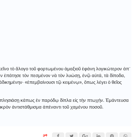
ἐκεῖνο τὸ ἄλογο τοῦ φορτωμένου ἁμαξιοῦ ἐφάνη λογικώτερον ἀπ᾿
ὲν ἐπάτησε τὸν πεσμένον νὰ τὸν λυώσῃ, ἐνῷ αὐτά, τὰ δίποδα,
δικημένην· «ἐπεμβαίνουσι τῷ κειμένῳ», ὅπως λέγει ὁ θεῖος
ὰ πλησιάσῃ κάπως ἐν παρόδῳ δίπλα εἰς τὴν πτωχήν. Ἐμάντευσα
ικρὸν ἀντιστάθμισμα ἀπέναντι τοῦ χαμένου ποσοῦ.