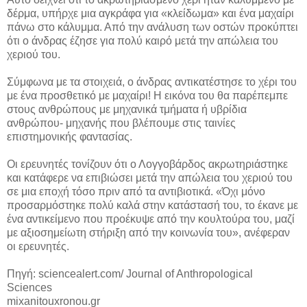
δέρμα, υπήρχε μια αγκράφα για «κλείδωμα» και ένα μαχαίρι
πάνω στο κάλυμμα. Από την ανάλυση των οστών προκύπτει
ότι ο άνδρας έζησε για πολύ καιρό μετά την απώλεια του
χεριού του.
Σύμφωνα με τα στοιχειά, ο άνδρας αντικατέστησε το χέρι του
με ένα προσθετικό με μαχαίρι! Η εικόνα του θα παρέπεμπε
στους ανθρώπους με μηχανικά τμήματα ή υβρίδια
ανθρώπου- μηχανής που βλέπουμε στις ταινίες
επιστημονικής φαντασίας.
Οι ερευνητές τονίζουν ότι ο Λογγοβάρδος ακρωτηριάστηκε
και κατάφερε να επιβιώσει μετά την απώλεια του χεριού του
σε μια εποχή τόσο πριν από τα αντιβιοτικά. «Όχι μόνο
προσαρμόστηκε πολύ καλά στην κατάστασή του, το έκανε με
ένα αντικείμενο που προέκυψε από την κουλτούρα του, μαζί
με αξιοσημείωτη στήριξη από την κοινωνία του», ανέφεραν
οι ερευνητές.
Πηγή: sciencealert.com/ Journal of Anthropological
Sciences
mixanitouxronou.gr