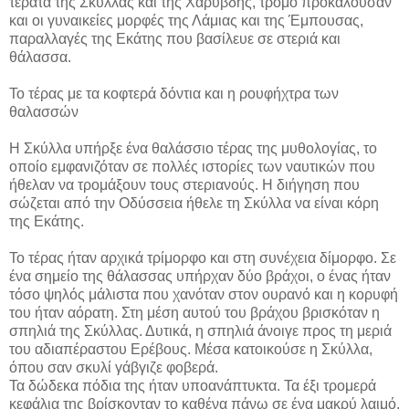
τέρατα της Σκύλλας και της Χάρυβδης, τρόμο προκαλούσαν
και οι γυναικείες μορφές της Λάμιας και της Έμπουσας,
παραλλαγές της Εκάτης που βασίλευε σε στεριά και
θάλασσα.
Το τέρας με τα κοφτερά δόντια και η ρουφήχτρα των
θαλασσών
Η Σκύλλα υπήρξε ένα θαλάσσιο τέρας της μυθολογίας, το
οποίο εμφανιζόταν σε πολλές ιστορίες των ναυτικών που
ήθελαν να τρομάξουν τους στεριανούς. Η διήγηση που
σώζεται από την Οδύσσεια ήθελε τη Σκύλλα να είναι κόρη
της Εκάτης.
Το τέρας ήταν αρχικά τρίμορφο και στη συνέχεια δίμορφο. Σε
ένα σημείο της θάλασσας υπήρχαν δύο βράχοι, ο ένας ήταν
τόσο ψηλός μάλιστα που χανόταν στον ουρανό και η κορυφή
του ήταν αόρατη. Στη μέση αυτού του βράχου βρισκόταν η
σπηλιά της Σκύλλας. Δυτικά, η σπηλιά άνοιγε προς τη μεριά
του αδιαπέραστου Ερέβους. Μέσα κατοικούσε η Σκύλλα,
όπου σαν σκυλί γάβγιζε φοβερά.
Τα δώδεκα πόδια της ήταν υποανάπτυκτα. Τα έξι τρομερά
κεφάλια της βρίσκονταν το καθένα πάνω σε ένα μακρύ λαιμό.