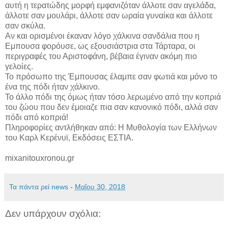
αυτή η τερατώδης μορφή εμφανιζόταν άλλοτε σαν αγελάδα,
άλλοτε σαν μουλάρι, άλλοτε σαν ωραία γυναίκα και άλλοτε
σαν σκύλα.
Αν και ορισμένοι έκαναν λόγο χάλκινα σανδάλια που η
Εμπουσα φορόυσε, ως εξουσιάστρια στα Τάρταρα, οι
περιγραφές του Αριστοφάνη, βέβαια έγιναν ακόμη πιο
γελοίες.
Το πρόσωπο της Έμπουσας έλαμπε σαν φωτιά και μόνο το
ένα της πόδι ήταν χάλκινο.
Το άλλο πόδι της όμως ήταν τόσο λερωμένο από την κοπριά
του ζώου που δεν έμοιαζε πια σαν κανονικό πόδι, αλλά σαν
πόδι από κοπριά!
Πληροφορίες αντλήθηκαν από: Η Μυθολογία των Ελλήνων
του Καρλ Κερένυϊ, Εκδόσεις ΕΣΤΙΑ.
mixanitouxronou.gr
Τα πάντα ρεί news
-
Μαΐου 30, 2018
Δεν υπάρχουν σχόλια: