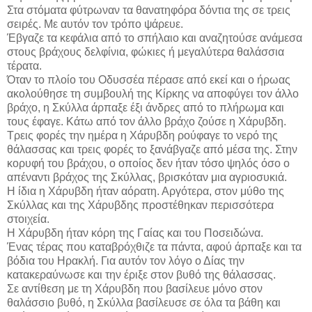
Στα στόματα φύτρωναν τα θανατηφόρα δόντια της σε τρεις
σειρές. Με αυτόν τον τρόπο ψάρευε.
Έβγαζε τα κεφάλια από το σπήλαιο και αναζητούσε ανάμεσα
στους βράχους δελφίνια, φώκιες ή μεγαλύτερα θαλάσσια
τέρατα.
Όταν το πλοίο του Οδυσσέα πέρασε από εκεί και ο ήρωας
ακολούθησε τη συμβουλή της Κίρκης να αποφύγει τον άλλο
βράχο, η Σκύλλα άρπαξε έξι άνδρες από το πλήρωμα και
τους έφαγε. Κάτω από τον άλλο βράχο ζούσε η Χάρυβδη.
Τρεις φορές την ημέρα η Χάρυβδη ρούφαγε το νερό της
θάλασσας και τρεις φορές το ξανάβγαζε από μέσα της. Στην
κορυφή του βράχου, ο οποίος δεν ήταν τόσο ψηλός όσο ο
απέναντι βράχος της Σκύλλας, βρισκόταν μια αγριοσυκιά.
Η ίδια η Χάρυβδη ήταν αόρατη. Αργότερα, στον μύθο της
Σκύλλας και της Χάρυβδης προστέθηκαν περισσότερα
στοιχεία.
Η Χάρυβδη ήταν κόρη της Γαίας και του Ποσειδώνα.
Ένας τέρας που καταβρόχθιζε τα πάντα, αφού άρπαξε και τα
βόδια του Ηρακλή. Για αυτόν τον λόγο ο Δίας την
κατακεραύνωσε και την έριξε στον βυθό της θάλασσας.
Σε αντίθεση με τη Χάρυβδη που βασίλευε μόνο στον
θαλάσσιο βυθό, η Σκύλλα βασίλευσε σε όλα τα βάθη και