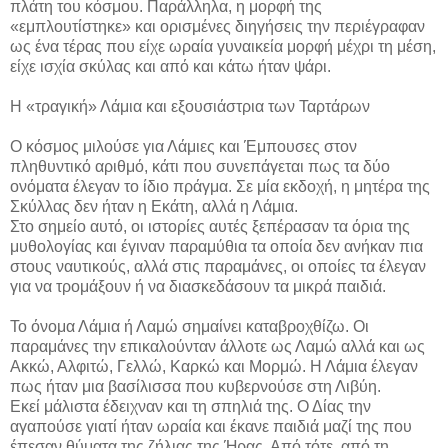
πλάτη του κόσμου. Παράλληλα, η μορφή της
«εμπλουτίστηκε» και ορισμένες διηγήσεις την περιέγραφαν
ως ένα τέρας που είχε ωραία γυναικεία μορφή μέχρι τη μέση,
είχε ισχία σκύλας και από και κάτω ήταν ψάρι.
Η «τραγική» Λάμια και εξουσιάστρια των Ταρτάρων
Ο κόσμος μιλούσε για Λάμιες και Έμπουσες στον
πληθυντικό αριθμό, κάτι που συνεπάγεται πως τα δύο
ονόματα έλεγαν το ίδιο πράγμα. Σε μία εκδοχή, η μητέρα της
Σκύλλας δεν ήταν η Εκάτη, αλλά η Λάμια.
Στο σημείο αυτό, οι ιστορίες αυτές ξεπέρασαν τα όρια της
μυθολογίας και έγιναν παραμύθια τα οποία δεν ανήκαν πια
στους ναυτικούς, αλλά στις παραμάνες, οι οποίες τα έλεγαν
για να τρομάξουν ή να διασκεδάσουν τα μικρά παιδιά.
Το όνομα Λάμια ή Λαμώ σημαίνει καταβροχθίζω. Οι
παραμάνες την επικαλούνταν άλλοτε ως Λαμώ αλλά και ως
Ακκώ, Αλφιτώ, Γελλώ, Καρκώ και Μορμώ. Η Λάμια έλεγαν
πως ήταν μια βασίλισσα που κυβερνούσε στη Λιβύη.
Εκεί μάλιστα έδειχναν και τη σπηλιά της. Ο Δίας την
αγαπούσε γιατί ήταν ωραία και έκανε παιδιά μαζί της που
έπεσαν θύματα της ζήλιας της Ήρας. Από τότε, από τη