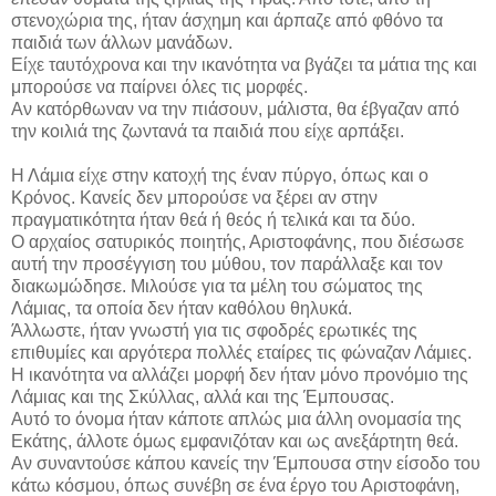
στενοχώρια της, ήταν άσχημη και άρπαζε από φθόνο τα
παιδιά των άλλων μανάδων.
Είχε ταυτόχρονα και την ικανότητα να βγάζει τα μάτια της και
μπορούσε να παίρνει όλες τις μορφές.
Αν κατόρθωναν να την πιάσουν, μάλιστα, θα έβγαζαν από
την κοιλιά της ζωντανά τα παιδιά που είχε αρπάξει.
Η Λάμια είχε στην κατοχή της έναν πύργο, όπως και ο
Κρόνος. Κανείς δεν μπορούσε να ξέρει αν στην
πραγματικότητα ήταν θεά ή θεός ή τελικά και τα δύο.
Ο αρχαίος σατυρικός ποιητής, Αριστοφάνης, που διέσωσε
αυτή την προσέγγιση του μύθου, τον παράλλαξε και τον
διακωμώδησε. Μιλούσε για τα μέλη του σώματος της
Λάμιας, τα οποία δεν ήταν καθόλου θηλυκά.
Άλλωστε, ήταν γνωστή για τις σφοδρές ερωτικές της
επιθυμίες και αργότερα πολλές εταίρες τις φώναζαν Λάμιες.
Η ικανότητα να αλλάζει μορφή δεν ήταν μόνο προνόμιο της
Λάμιας και της Σκύλλας, αλλά και της Έμπουσας.
Αυτό το όνομα ήταν κάποτε απλώς μια άλλη ονομασία της
Εκάτης, άλλοτε όμως εμφανιζόταν και ως ανεξάρτητη θεά.
Αν συναντούσε κάπου κανείς την Έμπουσα στην είσοδο του
κάτω κόσμου, όπως συνέβη σε ένα έργο του Αριστοφάνη,