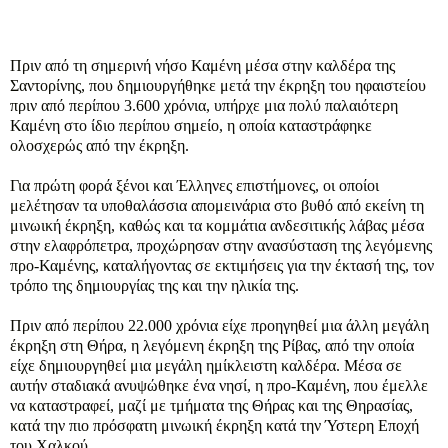
Πριν από τη σημερινή νήσο Καμένη μέσα στην καλδέρα της
Σαντορίνης, που δημιουργήθηκε μετά την έκρηξη του ηφαιστείου
πριν από περίπου 3.600 χρόνια, υπήρχε μια πολύ παλαιότερη
Καμένη στο ίδιο περίπου σημείο, η οποία καταστράφηκε
ολοσχερώς από την έκρηξη.
Για πρώτη φορά ξένοι και Έλληνες επιστήμονες, οι οποίοι
μελέτησαν τα υποθαλάσσια απομεινάρια στο βυθό από εκείνη τη
μινωική έκρηξη, καθώς και τα κομμάτια ανδεσιτικής λάβας μέσα
στην ελαφρόπετρα, προχώρησαν στην ανασύσταση της λεγόμενης
προ-Καμένης, καταλήγοντας σε εκτιμήσεις για την έκτασή της, τον
τρόπο της δημιουργίας της και την ηλικία της.
Πριν από περίπου 22.000 χρόνια είχε προηγηθεί μια άλλη μεγάλη
έκρηξη στη Θήρα, η λεγόμενη έκρηξη της Ρίβας, από την οποία
είχε δημιουργηθεί μια μεγάλη ημίκλειστη καλδέρα. Μέσα σε
αυτήν σταδιακά ανυψώθηκε ένα νησί, η προ-Καμένη, που έμελλε
να καταστραφεί, μαζί με τμήματα της Θήρας και της Θηρασίας,
κατά την πιο πρόσφατη μινωική έκρηξη κατά την Ύστερη Εποχή
του Χαλκού.