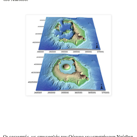
Οι ερευνητές, με επικεφαλής τον Ούγγρο γεωεπιστήμονα Ντέιβιντ