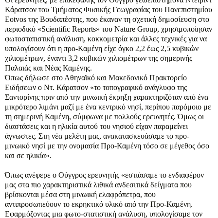
Κάρατσον του Τμήματος Φυσικής Γεωγραφίας του Πανεπιστημίου
Eotvos της Βουδαπέστης, που έκαναν τη σχετική δημοσίευση στο
περιοδικό «Scientific Reports» του Nature Group, χρησιμοποίησαν
φωτοστατιστική ανάλυση, κοκκομετρία και άλλες τεχνικές για να
υπολογίσουν ότι η προ-Καμένη είχε όγκο 2,2 έως 2,5 κυβικών
χιλιομέτρων, έναντι 3,2 κυβικών χιλιομέτρων της σημερινής
Παλαιάς και Νέας Καμένης.
Όπως δήλωσε στο Αθηναϊκό και Μακεδονικό Πρακτορείο
Ειδήσεων ο Ντ. Κάρατσον «το τοπογραφικό ανάγλυφο της
Σαντορίνης πριν από την μινωική έκρηξη χαρακτηριζόταν από ένα
μικρότερο λιμάνι μαζί με ένα κεντρικό νησί, περίπου παρόμοιο με
τη σημερινή Καμένη, σύμφωνα με πολλούς ερευνητές. Όμως οι
διαστάσεις και η ηλικία αυτού του νησιού είχαν παραμείνει
άγνωστες. Στη νέα μελέτη μας, ανακατασκευάσαμε το προ-
μινωικό νησί με την ονομασία Προ-Καμένη τόσο σε μέγεθος όσο
και σε ηλικία».
Όπως ανέφερε ο Ούγγρος ερευνητής «εστιάσαμε το ενδιαφέρον
μας στα πιο χαρακτηριστικά λιθικά ανδεσιτικά δείγματα που
βρίσκονται μέσα στη μινωική ελαφρόπετρα, που
αντιπροσωπεύουν το εκρηκτικό υλικό από την Προ-Καμένη.
Εφαρμόζοντας μια φωτο-στατιστική ανάλυση, υπολογίσαμε τον