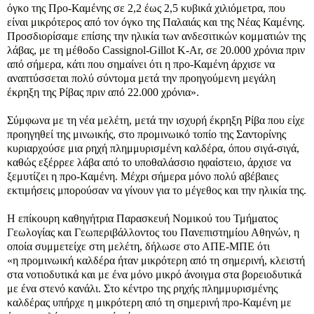
όγκο της Προ-Καμένης σε 2,2 έως 2,5 κυβικά χιλιόμετρα, που
είναι μικρότερος από τον όγκο της Παλαιάς και της Νέας Καμένης.
Προσδιορίσαμε επίσης την ηλικία των ανδεσιτικών κομματιών της
λάβας, με τη μέθοδο Cassignol-Gillot K-Ar, σε 20.000 χρόνια πριν
από σήμερα, κάτι που σημαίνει ότι η προ-Καμένη άρχισε να
αναπτύσσεται πολύ σύντομα μετά την προηγούμενη μεγάλη
έκρηξη της Ρίβας πριν από 22.000 χρόνια».
Σύμφωνα με τη νέα μελέτη, μετά την ισχυρή έκρηξη Ρίβα που είχε
προηγηθεί της μινωικής, στο προμινωικό τοπίο της Σαντορίνης
κυριαρχούσε μια ρηχή πλημμυρισμένη καλδέρα, όπου σιγά-σιγά,
καθώς εξέρρεε λάβα από το υποθαλάσσιο ηφαίστειο, άρχισε να
ξεμυτίζει η προ-Καμένη. Μέχρι σήμερα μόνο πολύ αβέβαιες
εκτιμήσεις μπορούσαν να γίνουν για το μέγεθος και την ηλικία της.
Η επίκουρη καθηγήτρια Παρασκευή Νομικού του Τμήματος
Γεωλογίας και Γεωπεριβάλλοντος του Πανεπιστημίου Αθηνών, η
οποία συμμετείχε στη μελέτη, δήλωσε στο ΑΠΕ-ΜΠΕ ότι
«η προμινωική καλδέρα ήταν μικρότερη από τη σημερινή, κλειστή
στα νοτιοδυτικά και με ένα μόνο μικρό άνοιγμα στα βορειοδυτικά
με ένα στενό κανάλι. Στο κέντρο της ρηχής πλημμυρισμένης
καλδέρας υπήρχε η μικρότερη από τη σημερινή προ-Καμένη με