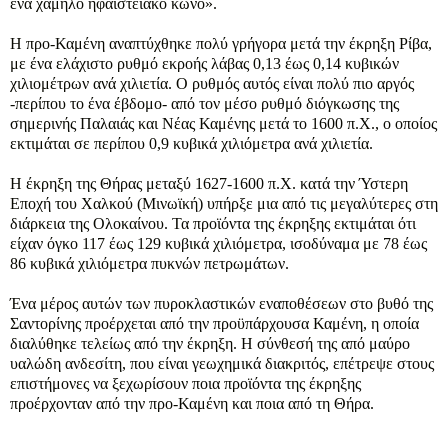
ένα χαμηλό ηφαιστειακό κώνο».
Η προ-Καμένη αναπτύχθηκε πολύ γρήγορα μετά την έκρηξη Ρίβα,
με ένα ελάχιστο ρυθμό εκροής λάβας 0,13 έως 0,14 κυβικών
χιλιομέτρων ανά χιλιετία. Ο ρυθμός αυτός είναι πολύ πιο αργός
-περίπου το ένα έβδομο- από τον μέσο ρυθμό διόγκωσης της
σημερινής Παλαιάς και Νέας Καμένης μετά το 1600 π.Χ., ο οποίος
εκτιμάται σε περίπου 0,9 κυβικά χιλιόμετρα ανά χιλιετία.
Η έκρηξη της Θήρας μεταξύ 1627-1600 π.Χ. κατά την Ύστερη
Εποχή του Χαλκού (Μινωϊκή) υπήρξε μια από τις μεγαλύτερες στη
διάρκεια της Ολοκαίνου. Τα προϊόντα της έκρηξης εκτιμάται ότι
είχαν όγκο 117 έως 129 κυβικά χιλιόμετρα, ισοδύναμα με 78 έως
86 κυβικά χιλιόμετρα πυκνών πετρωμάτων.
Ένα μέρος αυτών των πυροκλαστικών εναποθέσεων στο βυθό της
Σαντορίνης προέρχεται από την προϋπάρχουσα Καμένη, η οποία
διαλύθηκε τελείως από την έκρηξη. Η σύνθεσή της από μαύρο
υαλώδη ανδεσίτη, που είναι γεωχημικά διακριτός, επέτρεψε στους
επιστήμονες να ξεχωρίσουν ποια προϊόντα της έκρηξης
προέρχονταν από την προ-Καμένη και ποια από τη Θήρα.