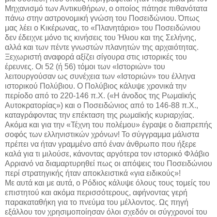
Μηχανισμό των Αντικυθήρων, ο οποίος πάτησε πιθανότατα
πάνω στην αστρονομική γνώση του Ποσειδώνιου. Όπως
μας λέει ο Κικέρωνας, το «Πλανητάριο» του Ποσειδώνιου
δεν έδειχνε μόνο τις κινήσεις του Ήλιου και της Σελήνης,
αλλά και των πέντε γνωστών πλανητών της αρχαιότητας.
Ξεχωριστή αναφορά αξίζει σίγουρα στις ιστορικές του
έρευνες. Οι 52 (ή 56) τόμοι των «Ιστοριών» του
λειτουργούσαν ως συνέχεια των «Ιστοριών» του έλληνα
ιστορικού Πολύβιου. Ο Πολύβιος κάλυψε χρονικά την
περίοδο από το 220-146 π.Χ. («Η άνοδος της Ρωμαϊκής
Αυτοκρατορίας») και ο Ποσειδώνιος από το 146-88 π.Χ.,
καταγράφοντας την επέκταση της ρωμαϊκής κυριαρχίας.
Ακόμα και για την «Τέχνη του πολέμου» έγραψε ο διαπρεπής
σοφός των ελληνιστικών χρόνων! Το σύγγραμμα μάλιστα
πρέπει να ήταν γραμμένο από έναν άνθρωπο που ήξερε
καλά για τι μιλούσε, κάνοντας αργότερα τον ιστορικό Φλάβιο
Αρριανό να διαμαρτυρηθεί πως οι απόψεις του Ποσειδώνιου
περί στρατηγικής ήταν αποκλειστικά «για ειδικούς»!
Με αυτά και με αυτά, ο Ρόδιος κάλυψε όλους τους τομείς του
επιστητού και ακόμα περισσότερους, αφήνοντας γερή
παρακαταθήκη για το πνεύμα του μέλλοντος. Ως πηγή
εξάλλου τον χρησιμοποίησαν όλοι σχεδόν οι σύγχρονοί του