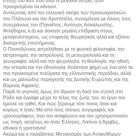
εποχή του κάτι που όλοι οι μεγάλοι άντρες ήταν
προορισμένοι να κάνουν.
Αντλώντας από την ελληνική σκέψη των προσωκρατικών,
του Πλάτωνα και του Αριστοτέλη, συνομίλησε με όλους τους
συγχρόνους του (Παναίτιος, Αντίοχος Ασκαλωνίτης,
Φιλόδημος κ.ά) και άσκησε μεγάλη επίδραση στους
μεταγενέστερους, ως επιφανής θεωρητικός αλλά και εξίσου
διαπρεπής επιστήμονας.
Ο Ποσειδώνιος ασχολήθηκε με τη φυσική φιλοσοφία, την
αστρονομία, την αστρολογία, τη μετεωρολογία και τη
γεωγραφία, αλλά και την ψυχολογία, τη θεολογία, την ηθική,
την ιστορία και την εθνολογία. Απέκτησε φήμη ως ένα από τα
πιο προικισμένα πνεύματα της ελληνιστικής περιόδου, αλλά
και ως μανιώδης περιηγητής της Δυτικής Ευρώπης και της
Βόρειας Αφρικής.
Παρά το γεγονός όμως ότι ίδρυσε τη δική του σχολή στη
Ρόδο και έγραψε μέχρι το τέλος της ζωής του, το έργο του
έμελλε να χαθεί. Και πώς ξέρουμε τότε ποιος ήταν και
κυρίως τι ήταν; Μα από τους τόσους συγγραφείς και
χρονογράφους που τον αναφέρουν και τον χρησιμοποιούν
ως πηγή, ασχέτως αν ήταν Έλληνες, Λατίνοι ή Άραβες,
εθνικοί ή χριστιανοί!
Ακόμα και ο περιβόητος Μηχανισμός των Αντικυθήρων