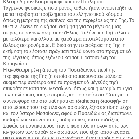
Κλεομήδη τον Κοσμογράφο και τον Πτολεμαίο.
Ταγμένος φυσικός επιστήμονας καθώς ήταν, αναμετρήθηκε
με τα περιβόητα προβλήματα του ελληνιστικού κόσμου,
όπως η μέτρηση της ακτίνας και της περιφέρειας της Γης. Το
90 π.Χ. έκανε τη δική του εκτίμηση για το μέγεθος μιας
σειράς ουράνιων σωμάτων (Ήλιος, Σελήνη και Γη), άλλοτε
με καλύτερα και άλλοτε με χειρότερα αποτελέσματα από
άλλους αστρονόμους. Ειδικά στην περιφέρεια της Γης, η
εκτίμησή του έφτασε πράγματι πολύ κοντά στο πραγματικό
της μέγεθος, όπως εξάλλου και του Ερατοσθένη του
Κυρηναίου.
Η αναθεωρημένη άποψη του Ποσειδώνιου περί της
περιφέρειας της Γης (η οποία απομακρυνόταν μάλιστα
ακόμα περισσότερο από το πραγματικό μέγεθός της)
επικράτησε κατά τον Μεσαίωνα, όπως και η θεωρία του για
την παλίρροια, τους σεισμούς και τα ηφαίστεια. Όσο για τη
συνεισφορά του στα μαθηματικά, ιδιαίτερα η διασαφήνιση
από μέρους του περίπλοκων ορισμών, έζησε επίσης μέχρι
και τον ύστερο Μεσαίωνα, αφού ο Ποσειδώνιος διατύπωνε
καθαρά και κατανοητά τις μαθηματικές του αποδείξεις.
Σαφώς σημαντικότερος ήταν ο φορητός υπολογιστής των
κινήσεων των ουράνιων σωμάτων που είχε κατασκευάσει,
μια συσκευή που όπως περιγράφεται ήταν παρόμοια με τον