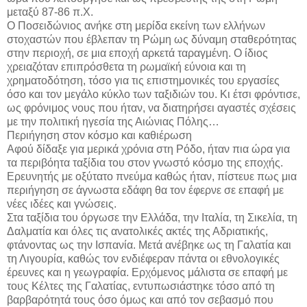
μεταξύ 87-86 π.Χ.
Ο Ποσειδώνιος ανήκε στη μερίδα εκείνη των ελλήνων
στοχαστών που έβλεπαν τη Ρώμη ως δύναμη σταθερότητας
στην περιοχή, σε μια εποχή αρκετά ταραγμένη. Ο ίδιος
χρειαζόταν επιπρόσθετα τη ρωμαϊκή εύνοια και τη
χρηματοδότηση, τόσο για τις επιστημονικές του εργασίες
όσο και τον μεγάλο κύκλο των ταξιδιών του. Κι έτσι φρόντισε,
ως φρόνιμος νους που ήταν, να διατηρήσει αγαστές σχέσεις
με την πολιτική ηγεσία της Αιώνιας Πόλης…
Περιήγηση στον κόσμο και καθιέρωση
Αφού δίδαξε για μερικά χρόνια στη Ρόδο, ήταν πια ώρα για
τα περιβόητα ταξίδια του στον γνωστό κόσμο της εποχής.
Ερευνητής με οξύτατο πνεύμα καθώς ήταν, πίστευε πως μια
περιήγηση σε άγνωστα εδάφη θα τον έφερνε σε επαφή με
νέες ιδέες και γνώσεις.
Στα ταξίδια του όργωσε την Ελλάδα, την Ιταλία, τη Σικελία, τη
Δαλματία και όλες τις ανατολικές ακτές της Αδριατικής,
φτάνοντας ως την Ισπανία. Μετά ανέβηκε ως τη Γαλατία και
τη Λιγουρία, καθώς τον ενδιέφεραν πάντα οι εθνολογικές
έρευνες και η γεωγραφία. Ερχόμενος μάλιστα σε επαφή με
τους Κέλτες της Γαλατίας, εντυπωσιάστηκε τόσο από τη
βαρβαρότητά τους όσο όμως και από τον σεβασμό που