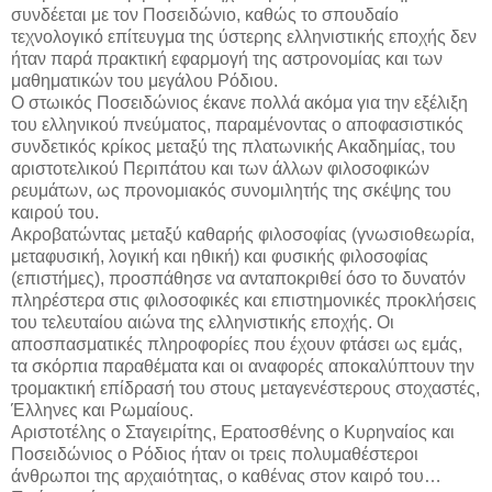
συνδέεται με τον Ποσειδώνιο, καθώς το σπουδαίο
τεχνολογικό επίτευγμα της ύστερης ελληνιστικής εποχής δεν
ήταν παρά πρακτική εφαρμογή της αστρονομίας και των
μαθηματικών του μεγάλου Ρόδιου.
Ο στωικός Ποσειδώνιος έκανε πολλά ακόμα για την εξέλιξη
του ελληνικού πνεύματος, παραμένοντας ο αποφασιστικός
συνδετικός κρίκος μεταξύ της πλατωνικής Ακαδημίας, του
αριστοτελικού Περιπάτου και των άλλων φιλοσοφικών
ρευμάτων, ως προνομιακός συνομιλητής της σκέψης του
καιρού του.
Ακροβατώντας μεταξύ καθαρής φιλοσοφίας (γνωσιοθεωρία,
μεταφυσική, λογική και ηθική) και φυσικής φιλοσοφίας
(επιστήμες), προσπάθησε να ανταποκριθεί όσο το δυνατόν
πληρέστερα στις φιλοσοφικές και επιστημονικές προκλήσεις
του τελευταίου αιώνα της ελληνιστικής εποχής. Οι
αποσπασματικές πληροφορίες που έχουν φτάσει ως εμάς,
τα σκόρπια παραθέματα και οι αναφορές αποκαλύπτουν την
τρομακτική επίδρασή του στους μεταγενέστερους στοχαστές,
Έλληνες και Ρωμαίους.
Αριστοτέλης ο Σταγειρίτης, Ερατοσθένης ο Κυρηναίος και
Ποσειδώνιος ο Ρόδιος ήταν οι τρεις πολυμαθέστεροι
άνθρωποι της αρχαιότητας, ο καθένας στον καιρό του…