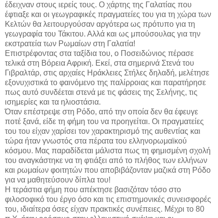
έδειχναν στους ιερείς τους. Ο χάρτης της Γαλατίας που
έφτιαξε και οι γεωγραφικές πραγματείες του για τη χώρα των
Κελτών θα λειτουργούσαν αργότερα ως πρότυπο για τη
γεωγραφία του Τάκιτου. Αλλά και ως μπούσουλας για την
εκστρατεία των Ρωμαίων στη Γαλατία!
Επιστρέφοντας στα ταξίδια του, ο Ποσειδώνιος πέρασε
τελικά στη Βόρεια Αφρική. Εκεί, στα σημερινά Στενά του
Γιβραλτάρ, στις αρχαίες Ηράκλειες Στήλες δηλαδή, μελέτησε
εξονυχιστικά το φαινόμενο της παλίρροιας και παρατήρησε
πως αυτό συνδέεται στενά με τις φάσεις της Σελήνης, τις
ισημερίες και τα ηλιοστάσια.
Όταν επέστρεψε στη Ρόδο, από την οποία δεν θα έφευγε
ποτέ ξανά, είδε τη φήμη του να προηγείται. Οι πραγματείες
του του είχαν χαρίσει τον χαρακτηρισμό της αυθεντίας και
τώρα ήταν γνωστός στα πέρατα του ελληνορωμαϊκού
κόσμου. Μας παραδίδεται μάλιστα πως τη φημισμένη σχολή
του αναγκάστηκε να τη φτιάξει από το πλήθος των ελλήνων
και ρωμαίων φοιτητών που αποβιβάζονταν μαζικά στη Ρόδο
για να μαθητεύσουν δίπλα του!
Η τεράστια φήμη που απέκτησε βασιζόταν τόσο στο
φιλοσοφικό του έργο όσο και τις επιστημονικές συνεισφορές
του, ιδιαίτερα όσες είχαν πρακτικές συνέπειες. Μέχρι το 80