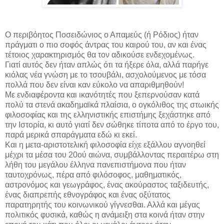
Ο περιβόητος Ποσειδώνιος ο Απαμεύς (ή Ρόδιος) ήταν
πράγματι ο πιο σοφός άντρας του καιρού του, αν και ένας
τέτοιος χαρακτηρισμός θα τον αδικούσε ενδεχομένως.
Γιατί αυτός δεν ήταν απλώς ότι τα ήξερε όλα, αλλά παρήγε
κιόλας νέα γνώση με το τσουβάλι, ασχολούμενος με τόσα
πολλά που δεν είναι καν εύκολο να απαριθμηθούν!
Με ενδιαφέροντα και ικανότητές που ξεπερνούσαν κατά
πολύ τα στενά ακαδημαϊκά πλαίσια, ο ογκόλιθος της στωικής
φιλοσοφίας και της ελληνιστικής επιστήμης ξεχάστηκε από
την Ιστορία, κι αυτό γιατί δεν σώθηκε τίποτα από το έργο του,
παρά μερικά σπαράγματα εδώ κι εκεί.
Και η μετα-αριστοτελική φιλοσοφία είχε εξάλλου αγνοηθεί
μέχρι τα μέσα του 20ού αιώνα, συμβάλλοντας περαιτέρω στη
λήθη του μεγάλου έλληνα πανεπιστήμονα που ήταν
ταυτοχρόνως, πέρα από φιλόσοφος, μαθηματικός,
αστρονόμος και γεωγράφος, ένας ακούραστος ταξιδευτής,
ένας διαπρεπής εθνογράφος και ένας οξύτατος
παρατηρητής του κοινωνικού γίγνεσθαι. Αλλά και μέγας
πολιτικός φυσικά, καθώς η ανάμειξη στα κοινά ήταν στην