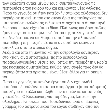
των εκάστοτε αντικειμένων τους, συμπυκνώνοντας τις
πεποιθήσεις του καιρού του και κομίζοντας νέες γνώσεις.
Παρά το γεγονός ότι ήταν κατεξοχήν στωικός φιλόσοφος, δεν
περιόρισε τη σκέψη του στα στενά όρια της πειθαρχίας που
υπηρετούσε, αντλώντας εκλεκτικά στοιχεία από όποια πηγή
θεωρούσε πως είχε κάπου δίκιο. Πλάτωνας και Αριστοτέλης
ήταν αναγκαστικά τα φωτεινά άστρα της συλλογιστικής του
και δεν δίστασε να υιοθετήσει αυτούσια την πλατωνική
πεποίθηση περί ψυχής, έστω κι αν αυτό τον έκανε να
αποκλίνει από το στωικό δόγμα.
Ακόμα και από τη μαντεία και την αστρολογία δανειζόταν
στοιχεία για να υποστηρίξει τις πιο μεθοδολογικά
παρακινδυνευμένες θέσεις του (όπως την περιβόητη θεωρία
της κοσμικής συμπαθείας), καθώς ήταν σαφές πως δεν θα
περιοριζόταν στα όρια που είχαν θέσει άλλοι για τη σκέψη
του.
Παρά το γεγονός ότι κανένα έργο του δεν έχει σωθεί
αυτούσιο, διασώζονται κάποια σπαράγματα (αποσπάσματα)
του λόγου του αλλά και πλήθος αναφορών σε κατοπινούς
γραφιάδες. Ο Κικέρωνας, για παράδειγμα, λάτρευε την
ολοκληρωμένη σκέψη του Ποσειδώνιου, ενώ οι βασικές
γραμμές του αστρονομικού του έργου σώθηκαν από τον