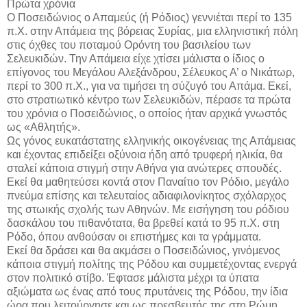
Πρώτα χρόνια
Ο Ποσειδώνιος ο Απαμεύς (ή Ρόδιος) γεννιέται περί το 135
π.Χ. στην Απάμεια της βόρειας Συρίας, μια ελληνιστική πόλη
στις όχθες του ποταμού Ορόντη του βασιλείου των
Σελευκιδών. Την Απάμεια είχε χτίσει μάλιστα ο ίδιος ο
επίγονος του Μεγάλου Αλεξάνδρου, Σέλευκος Α’ ο Νικάτωρ,
περί το 300 π.Χ., για να τιμήσει τη σύζυγό του Απάμα. Εκεί,
στο στρατιωτικό κέντρο των Σελευκιδών, πέρασε τα πρώτα
του χρόνια ο Ποσειδώνιος, ο οποίος ήταν αρχικά γνωστός
ως «Αθλητής».
Ως γόνος ευκατάστατης ελληνικής οικογένειας της Απάμειας
και έχοντας επιδείξει οξύνοια ήδη από τρυφερή ηλικία, θα
σταλεί κάποια στιγμή στην Αθήνα για ανώτερες σπουδές.
Εκεί θα μαθητεύσει κοντά στον Παναίτιο τον Ρόδιο, μεγάλο
πνεύμα επίσης και τελευταίος αδιαφιλονίκητος σχόλαρχος
της στωικής σχολής των Αθηνών. Με εισήγηση του ρόδιου
δασκάλου του πιθανότατα, θα βρεθεί κατά το 95 π.Χ. στη
Ρόδο, όπου ανθούσαν οι επιστήμες και τα γράμματα.
Εκεί θα δράσει και θα ακμάσει ο Ποσειδώνιος, γινόμενος
κάποια στιγμή πολίτης της Ρόδου και συμμετέχοντας ενεργά
στον πολιτικό στίβο. Έφτασε μάλιστα μέχρι τα ύπατα
αξιώματα ως ένας από τους πρυτάνεις της Ρόδου, την ίδια
ώρα που λειτούργησε και ως πρεσβευτής της στη Ρώμη