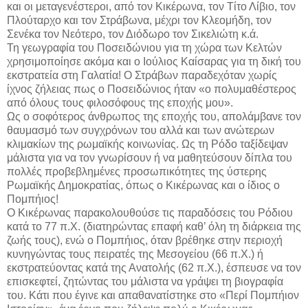
και οι μεταγενέστεροι, από τον Κικέρωνα, τον Τίτο Λίβιο, τον
Πλούταρχο και τον Στράβωνα, μέχρι τον Κλεομήδη, τον
Σενέκα τον Νεότερο, τον Διόδωρο τον Σικελιώτη κ.ά.
Τη γεωγραφία του Ποσειδώνιου για τη χώρα των Κελτών
χρησιμοποίησε ακόμα και ο Ιούλιος Καίσαρας για τη δική του
εκστρατεία στη Γαλατία! Ο Στράβων παραδεχόταν χωρίς
ίχνος ζήλειας πως ο Ποσειδώνιος ήταν «ο πολυμαθέστερος
από όλους τους φιλοσόφους της εποχής μου».
Ως ο σοφότερος άνθρωπος της εποχής του, απολάμβανε τον
θαυμασμό των συγχρόνων του αλλά και των ανώτερων
κλιμακίων της ρωμαϊκής κοινωνίας. Ως τη Ρόδο ταξίδεψαν
μάλιστα για να τον γνωρίσουν ή να μαθητεύσουν δίπλα του
πολλές προβεβλημένες προσωπικότητες της ύστερης
Ρωμαϊκής Δημοκρατίας, όπως ο Κικέρωνας και ο ίδιος ο
Πομπήιος!
Ο Κικέρωνας παρακολουθούσε τις παραδόσεις του Ρόδιου
κατά το 77 π.Χ. (διατηρώντας επαφή καθ’ όλη τη διάρκεια της
ζωής τους), ενώ ο Πομπήιος, όταν βρέθηκε στην περιοχή
κυνηγώντας τους πειρατές της Μεσογείου (66 π.Χ.) ή
εκστρατεύοντας κατά της Ανατολής (62 π.Χ.), έσπευσε να τον
επισκεφτεί, ζητώντας του μάλιστα να γράψει τη βιογραφία
του. Κάτι που έγινε και απαθανατίστηκε στο «Περί Πομπήιον