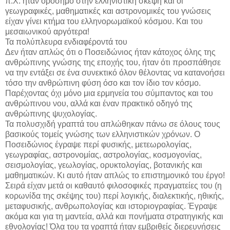
π.Χ. ήταν ορόσημο στην ελληνιστική σκέψη και οι
γεωγραφικές, μαθηματικές και αστρονομικές του γνώσεις
είχαν γίνει κτήμα του ελληνορωμαϊκού κόσμου. Και του
μεσαιωνικού αργότερα!
Τα πολύπλευρα ενδιαφέροντά του
Δεν ήταν απλώς ότι ο Ποσειδώνιος ήταν κάτοχος όλης της
ανθρώπινης γνώσης της εποχής του, ήταν ότι προσπάθησε
να την εντάξει σε ένα συνεκτικό όλον θέλοντας να κατανοήσει
τόσο την ανθρώπινη φύση όσο και τον ίδιο τον κόσμο.
Παρέχοντας όχι μόνο μια ερμηνεία του σύμπαντος και του
ανθρώπινου νου, αλλά και έναν πρακτικό οδηγό της
ανθρώπινης ψυχολογίας.
Τα πολυσχιδή γραπτά του απλώθηκαν πάνω σε όλους τους
βασικούς τομείς γνώσης των ελληνιστικών χρόνων. Ο
Ποσειδώνιος έγραψε περί φυσικής, μετεωρολογίας,
γεωγραφίας, αστρονομίας, αστρολογίας, κοσμογονίας,
σεισμολογίας, γεωλογίας, ορυκτολογίας, βοτανικής και
μαθηματικών. Κι αυτό ήταν απλώς το επιστημονικό του έργο!
Σειρά είχαν μετά οι καθαυτό φιλοσοφικές πραγματείες του (η
κορωνίδα της σκέψης του) περί λογικής, διαλεκτικής, ηθικής,
μεταφυσικής, ανθρωπολογίας και ιστοριογραφίας. Έγραψε
ακόμα και για τη μαντεία, αλλά και πονήματα στρατηγικής και
εθνολογίας! Όλα του τα γραπτά ήταν εμβριθείς διερευνήσεις