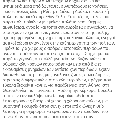
παρελθόν και παρόν συνυπάρχουν αρχιτεκτονικά και
μνημειακά μέσα από ζωντανές, συνυπάρχουσες χρήσεις.
Τέτοιες πόλεις είναι η Ρώμη, η Σιένα, η Λούκα, η κροατική
πόλη με ρωμαϊκό παρελθόν Σπλιτ. Σε αυτές τις πόλεις μια
σειρά πολυποίκιλων μνημείων, παλάτια, ναοί, θέρμες,
αμφιθέατρα, αγορές και τόποι συναθροίσεως συνεχίζουν να
υπάρχουν εν χρήση ενταγμένα μέσα στον ιστό της πόλης,
όχι περιφραγμένα ως μνημεία αρχαιολογικά αλλά ως ενεργοί
αστικοί χώροι ενταγμένοι στην καθημερινότητα των πολιτών.
Πρόκειται για χώρους διαφόρων ιστορικών περιόδων που
ανανοηματοδοτούνται από εποχή σε εποχή. Στη χώρα μας,
παρά το γεγονός ότι πολλά μνημεία των βυζαντινών και
οθωμανικών χρόνων καταστράφηκαν μετά από βίαιες
εκκαθαρίσεις μνημείων των αντίστοιχων περιόδων, έχουν
διασωθεί ως τις μέρες μας ανάλογες ζώσες πολεοδομικές
στρώσεις διαφορετικών ιστορικών περιόδων, πράγμα που
εύκολα διακρίνει κανείς, για παράδειγμα, στην Αθήνα, στη
Θεσσαλονίκη, τα Γιάννενα, τη Ρόδο ή την Κέρκυρα. Εύκολα
μπορεί να ανακαλύψει κανείς ρωμαϊκά ωδεία που
λειτουργούν ως θεατρικοί χώροι ή χώροι συναυλιών, μια
βυζαντινή εκκλησία όπου συνεχίζεται επί αιώνες η θεία
λειτουργία ή οχυρωματικά έργα όλων των περιόδων που
συνεχίζουν τη χρήση τους μέσα στην ιστορία σαν