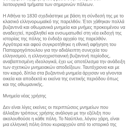
λειτουργικά τμήματα των σημερινών πόλεων.
Η Αθήνα το 1830 σχεδιάστηκε με βάση τη σύνδεσή της με το
κλασικό ελληνορωμαϊκό της παρελθόν. Έτσι χάθηκαν πολλά
βυζαντινά και οθωμανικά μνημεία και μνήμες προκειμένου να
αναδειχτεί, προβληθεί και ενσωματωθεί στη νέα εκδοχή της
ιστορίας της πόλης το ένδοξο αρχαίο της παρελθόν.
Αργότερα και αφού συγκροτήθηκε η εθνική αφήγηση του
Παπαρρηγόπουλου για την αδιάλειπτη συνεχεία του
ελληνισμού, η ελληνοχριστιανική βυζαντινή περίοδος,
αναβαπτισμένη ιδεολογικά, έχει ως αποτέλεσμα την ανάδειξη
των σχετικών μνημειακών αποδείξεων. Ταυτόχρονα και με
τον καιρό, δίπλα στα βυζαντινά μνημεία άρχισαν να γίνονται
οικεία και αποδεκτά κι εκείνα της ενετικής περιόδου όπως
και της οθωμανικής.
Μνημεία νέας χρήσης
Δεν είναι λίγες εκείνες οι περιπτώσεις μνημείων που
άλλαξαν τρόπους χρήσης ανάλογα με την εξέλιξη που
ακολουθούσε η κάθε πόλη. Το Ναύπλιο, λόγου χάρη, είναι
μια ελληνική πόλη όπου κυριαρχούν από το ιστορικό της