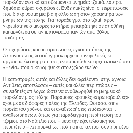
παρελθόν ενετικά και οθωμανικά μνημεία: τζαμιά, λουτρά,
δημόσια κτίρια, οχυρώσεις. Ενδεικτικές είναι οι περιπτώσεις
που διακρίνουμε μια βίαιη αλλοίωση στον χαρακτήρα των
μνημείων της πόλης. Για παράδειγμα, στο τζαμί, αφού
γκρεμίστηκε ο μιναρές το κτήριο μετατράπηκε σε αποθήκη
και αργότερα σε κινηματογράφο ταινιών αμφιβόλου
ποιότητας.
Οι οχυρώσεις και οι στρατιωτικές εγκαταστάσεις της
Ακροναυπλίας λειτούργησαν αρχικά σαν φυλακές κι
αργότερα ένα κομμάτι τους ενσωματώθηκε αρχιτεκτονικά στο
«Ξενία» που οικοδομήθηκε στον χώρο εκείνο.
Η καταστροφές αυτές και άλλες δεν οφείλονται στην άγνοια.
Αντίθετα, αποτελέσαν – αυτές και άλλες περιπτώσεις –
συνειδητές επιλογές ώστε να αναθεωρηθεί το μνημειακό
παρελθόν μιας πόλης. Παρόμοιες κρατικές «πρωτοβουλίες»
έχουμε σε διάφορες πόλεις της Ελλάδας. Ωστόσο, στην
πορεία του χρόνου και οι αναθεωρήσεις επιδέχονται …
αναθεωρήσεων, όπως για παράδειγμα η περίπτωση του
τζαμιού στο Ναύπλιο που – μετά την εξευτελιστική του
περιπέτεια – λειτουργεί ως πολιτιστικό κέντρο, συντηρημένο
και προστατευμένο.