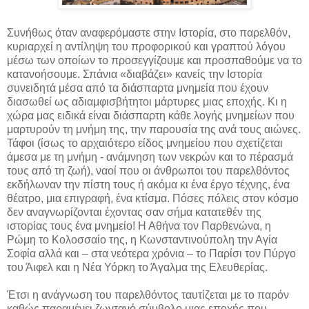
Συνήθως όταν αναφερόμαστε στην Ιστορία, στο παρελθόν,
κυριαρχεί η αντίληψη του προφορικού και γραπτού λόγου
μέσω των οποίων το προσεγγίζουμε και προσπαθούμε να το
κατανοήσουμε. Σπάνια «διαβάζει» κανείς την Ιστορία
συνειδητά μέσα από τα διάσπαρτα μνημεία που έχουν
διασωθεί ως αδιαμφισβήτητοι μάρτυρες μιας εποχής. Κι η
χώρα μας ειδικά είναι διάσπαρτη κάθε λογής μνημείων που
μαρτυρούν τη μνήμη της, την παρουσία της ανά τους αιώνες.
Τάφοι (ίσως το αρχαιότερο είδος μνημείου που σχετίζεται
άμεσα με τη μνήμη - ανάμνηση των νεκρών και το πέρασμά
τους από τη ζωή), ναοί που οι άνθρωποι του παρελθόντος
εκδήλωναν την πίστη τους ή ακόμα κι ένα έργο τέχνης, ένα
θέατρο, μια επιγραφή, ένα κτίσμα. Πόσες πόλεις στον κόσμο
δεν αναγνωρίζονται έχοντας σαν σήμα κατατεθέν της
ιστορίας τους ένα μνημείο! Η Αθήνα τον Παρθενώνα, η
Ρώμη το Κολοσσαίο της, η Κωνσταντινούπολη την Αγία
Σοφία αλλά και – στα νεότερα χρόνια – το Παρίσι τον Πύργο
του Άιφελ και η Νέα Υόρκη το Άγαλμα της Ελευθερίας.
Έτσι η ανάγνωση του παρελθόντος ταυτίζεται με το παρόν
καθώς παραμένει ζωντανό σύμβολο μιας εποχής που