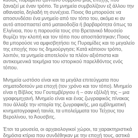
ξαναζεί με έναν τρόπο. Τα μνημεία συμβολίζουν εξ άλλου την
αθανασία, δηλαδή τη συνέχεια. Ποιος θα μπορούσε να
αποσυνδέσει ένα μνημείο από τον τόπο του, ακόμα κι αν
αυτό αποσπαστεί από ματαιοδοξία ή βαρβαρότητα όπως τα
Ελγίνεια, που η παρουσία τους στο Βρετανικό Μουσείο
θυμίζει την κλοπή και τον τόπο που αποσπάστηκαν; Ποιος
θα μπορούσε να αμφισβητήσει τις Πυραμίδες και το μεγαλείο
της εποχής που τις δημιούργησε; Κατά κάποιον τρόπο,
λοιπόν, τα μνημεία αποτελούν τα πλέον αξιόπιστα και
αντικειμενικά τεκμήρια του ιστορικού παρελθόντος ενός
τόπου.
Μνημεία ωστόσο είναι και τα μεγάλα επιτεύγματα που
σηματοδοτούν μια εποχή (τον χρόνο και τον τόπο). Μνημείο
είναι η Βίβλος του Γουτεμβέργιου ή – σαν εξέλιξή της – μια
γραφομηχανή. Μνημείο είναι και ένας ζωγραφικός πίνακας
που άλλαξε την ιστορία της ζωγραφικής, μια εμβληματική
κινηματογραφική ταινία, τα υπολείμματα του Τείχους του
Βερολίνου, το Άουσβιτς.
Έτσι τα μουσεία, οι αρχαιολογικοί χώροι, τα χαρακτηριστικά
δημόσια κτίρια που συνδέθηκαν με την εποχή τους, αστικά