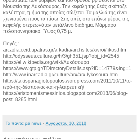
θραύσματα των μορφών και του θρόνου βρίσκονται στο
Μουσείο της Λυκόσουρας. Την κεφαλή της θεάς σκέπαζε
καλύπτρα, τμήμα της οποίας σώζεται. Τα μαλλιά της είναι
χτενισμένα προς τα πίσω. Στις οπές στο επάνω μέρος της
κεφαλής στερεωνόταν μετάλλινο διάδημα. Μάρμαρο
πελοποννησιακό. Ύψος 0,75 μ.
Πηγές :
arcadia.ceid.upatras.gr/arkadia/archsites/xwroi/likos.htm
http://odysseus.culture.gr/h/3/gh351.jsp?obj_id=2545
https://el.wikipedia.org/wiki/Λυκόσουρα
https://www.gtp.gr/TDirectoryDetails.asp?ID=14779&lng=1
http://www.inarcadia.gr/culture/arx/arx-lykosoura.htm
https://takispanagiotopoulos.wordpress.com/2011/10/11/το-
ιερό-της-δέσποινας-και-η-λατρευτική/
https://aristomenismessinios.blogspot.com/2013/06/blog-
post_8285.html
Τα πάντα ρεί news
-
Αυγούστου 30, 2018