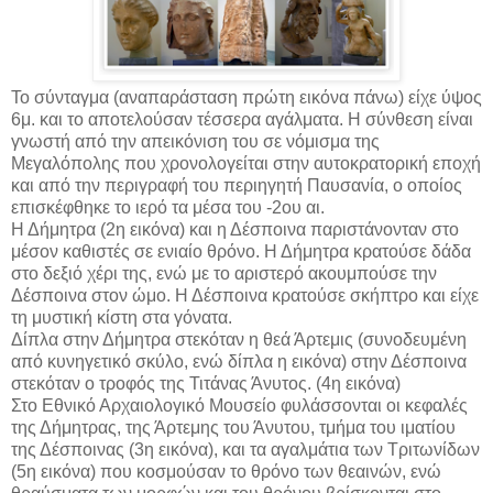
Το σύνταγμα (αναπαράσταση πρώτη εικόνα πάνω) είχε ύψος
6μ. και το αποτελούσαν τέσσερα αγάλματα. Η σύνθεση είναι
γνωστή από την απεικόνιση του σε νόμισμα της
Μεγαλόπολης που χρονολογείται στην αυτοκρατορική εποχή
και από την περιγραφή του περιηγητή Παυσανία, ο οποίος
επισκέφθηκε το ιερό τα μέσα του -2ου αι.
Η Δήμητρα (2η εικόνα) και η Δέσποινα παριστάνονταν στο
μέσον καθιστές σε ενιαίο θρόνο. Η Δήμητρα κρατούσε δάδα
στο δεξιό χέρι της, ενώ με το αριστερό ακουμπούσε την
Δέσποινα στον ώμο. Η Δέσποινα κρατούσε σκήπτρο και είχε
τη μυστική κίστη στα γόνατα.
Δίπλα στην Δήμητρα στεκόταν η θεά Άρτεμις (συνοδευμένη
από κυνηγετικό σκύλο, ενώ δίπλα η εικόνα) στην Δέσποινα
στεκόταν ο τροφός της Τιτάνας Άνυτος. (4η εικόνα)
Στο Εθνικό Αρχαιολογικό Μουσείο φυλάσσονται οι κεφαλές
της Δήμητρας, της Άρτεμης του Άνυτου, τμήμα του ιματίου
της Δέσποινας (3η εικόνα), και τα αγαλμάτια των Τριτωνίδων
(5η εικόνα) που κοσμούσαν το θρόνο των θεαινών, ενώ