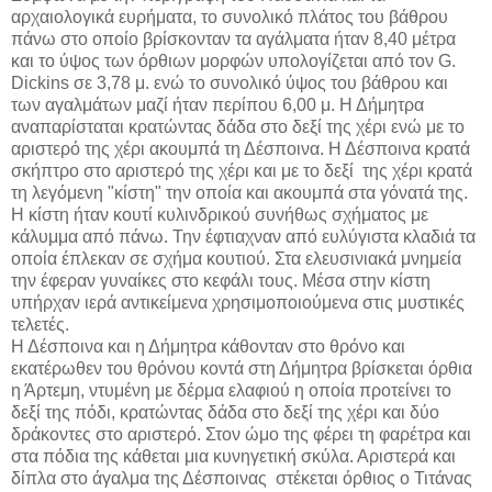
αρχαιολογικά ευρήματα, το συνολικό πλάτος του βάθρου
πάνω στο οποίο βρίσκονταν τα αγάλματα ήταν 8,40 μέτρα
και το ύψος των όρθιων μορφών υπολογίζεται από τον G.
Dickins σε 3,78 μ. ενώ το συνολικό ύψος του βάθρου και
των αγαλμάτων μαζί ήταν περίπου 6,00 μ. Η Δήμητρα
αναπαρίσταται κρατώντας δάδα στο δεξί της χέρι ενώ με το
αριστερό της χέρι ακουμπά τη Δέσποινα. Η Δέσποινα κρατά
σκήπτρο στο αριστερό της χέρι και με το δεξί της χέρι κρατά
τη λεγόμενη "κίστη" την οποία και ακουμπά στα γόνατά της.
Η κίστη ήταν κουτί κυλινδρικού συνήθως σχήματος με
κάλυμμα από πάνω. Την έφτιαχναν από ευλύγιστα κλαδιά τα
οποία έπλεκαν σε σχήμα κουτιού. Στα ελευσινιακά μνημεία
την έφεραν γυναίκες στο κεφάλι τους. Μέσα στην κίστη
υπήρχαν ιερά αντικείμενα χρησιμοποιούμενα στις μυστικές
τελετές.
Η Δέσποινα και η Δήμητρα κάθονταν στο θρόνο και
εκατέρωθεν του θρόνου κοντά στη Δήμητρα βρίσκεται όρθια
η Άρτεμη, ντυμένη με δέρμα ελαφιού η οποία προτείνει το
δεξί της πόδι, κρατώντας δάδα στο δεξί της χέρι και δύο
δράκοντες στο αριστερό. Στον ώμο της φέρει τη φαρέτρα και
στα πόδια της κάθεται μια κυνηγετική σκύλα. Αριστερά και
δίπλα στο άγαλμα της Δέσποινας στέκεται όρθιος ο Τιτάνας