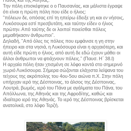
Πανός και της Αθηνάς.
Την πόλη επισκέφτηκε ο ο Παυσανίας, και μάλιστα έγραψε
ότι είναι η πρώτη πόλη που είδε ο ήλιος:
"πόλεων δε, οπόσας επί τη ηπείρω έδειξε γη και εν νήσοις,
Λυκόσουρα εστί πρεσβυτάτη, και ταύτην είδεν ο ήλιος
πρώτην. Από ταύτης δε οι λοιποί ποιείσθαι πόλεις
μεμαθήκασιν άνθρωποι".
Δηλαδή, "Από όλες τις πόλεις που εμφάνισε η γη στην
ήπειρο και στα νησιά, η Λυκόσουρα είναι η αρχαιότερη, και
αυτή είδε πρώτη ο ήλιος, από αυτή δε εδώ έχουν μάθει οι
άλλοι άνθρωποι να φτιάχνουν πόλεις." (Παυσ. Η΄ 38.Ι)
Η αρχαία πόλη ήταν χτισμένη σε λόφο κοντά στο σημερινό
χωριό Λυκόσουρα. Σήμερα σώζονται ελάχιστα λείψανα του
τείχους της ακρόπολης του 4ου-5ου αιώνα π.Χ. Στην πόλη
υπήρχαν ιερό της Δέσποινας, το άλσος της Δέσποινας,
Λουτρά, βωμός, ιερό του Πάνα με αγάλματα του Πάνα, του
Απόλλωνα, της Αθηνάς και της Αφροδίτης, καθώς και
ιδιαίτερο ιερό της Αθηνάς. Το ιερό της Δέσποινας βρίσκεται
ανατολικά, στο λόφο Τερζή.