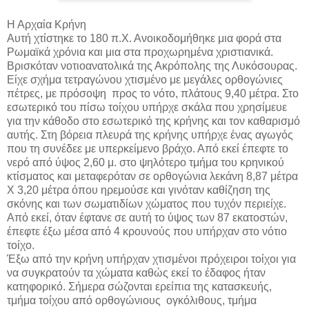
Η Αρχαία Κρήνη
Αυτή χτίστηκε το 180 π.Χ. Ανοικοδομήθηκε μια φορά στα
Ρωμαϊκά χρόνια και μια στα προχωρημένα χριστιανικά.
Βρισκόταν νοτιοανατολικά της Ακρόπολης της Λυκόσουρας.
Είχε σχήμα τετραγώνου χτισμένο με μεγάλες ορθογώνιες
πέτρες, με πρόσοψη προς το νότο, πλάτους 9,40 μέτρα. Στο
εσωτερικό του πίσω τοίχου υπήρχε σκάλα που χρησίμευε
για την κάθοδο στο εσωτερικό της κρήνης και τον καθαρισμό
αυτής. Στη βόρεια πλευρά της κρήνης υπήρχε ένας αγωγός
που τη συνέδεε με υπερκείμενο βράχο. Από εκεί έπεφτε το
νερό από ύψος 2,60 μ. στο ψηλότερο τμήμα του κρηνικού
κτίσματος και μεταφερόταν σε ορθογώνια λεκάνη 8,87 μέτρα
Χ 3,20 μέτρα όπου ηρεμούσε και γινόταν καθίζηση της
σκόνης και των σωματιδίων χώματος που τυχόν περιείχε.
Από εκεί, όταν έφτανε σε αυτή το ύψος των 87 εκατοστών,
έπεφτε έξω μέσα από 4 κρουνούς που υπήρχαν στο νότιο
τοίχο.
Έξω από την κρήνη υπήρχαν χτισμένοι πρόχειροι τοίχοι για
να συγκρατούν τα χώματα καθώς εκεί το έδαφος ήταν
κατηφορικό. Σήμερα σώζονται ερείπια της κατασκευής,
τμήμα τοίχου από ορθογώνιους ογκόλιθους, τμήμα