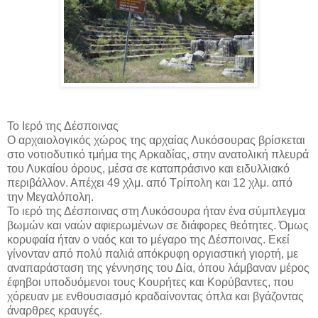
Το Ιερό της Δέσποινας
Ο αρχαιολογικός χώρος της αρχαίας Λυκόσουρας βρίσκεται
στο νοτιοδυτικό τμήμα της Αρκαδίας, στην ανατολική πλευρά
του Λυκαίου όρους, μέσα σε καταπράσινο και ειδυλλιακό
περιβάλλον. Απέχει 49 χλμ. από Τρίπολη και 12 χλμ. από
την Μεγαλόπολη.
Το ιερό της Δέσποινας στη Λυκόσουρα ήταν ένα σύμπλεγμα
βωμών και ναών αφιερωμένων σε διάφορες θεότητες. Όμως
κορυφαία ήταν ο ναός και το μέγαρο της Δέσποινας. Εκεί
γίνονταν από πολύ παλιά απόκρυφη οργιαστική γιορτή, με
αναπαράσταση της γέννησης του Δία, όπου λάμβαναν μέρος
έφηβοι υποδυόμενοι τους Κουρήτες και Κορύβαντες, που
χόρευαν με ενθουσιασμό κραδαίνοντας όπλα και βγάζοντας
άναρθρες κραυγές.