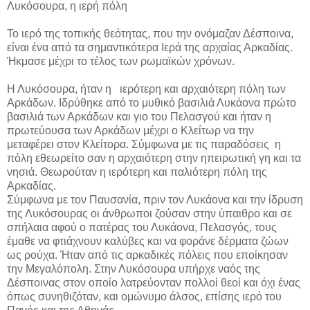
Λυκόσουρα, η ιερή πόλη
Το ιερό της τοπικής θεότητας, που την ονόμαζαν Δέσποινα,
είναι ένα από τα σημαντικότερα Ιερά της αρχαίας Αρκαδίας.
Ήκμασε μέχρι το τέλος των ρωμαϊκών χρόνων.
Η Λυκόσουρα, ήταν η ιερότερη και αρχαιότερη πόλη των
Αρκάδων. Ιδρύθηκε από το μυθικό βασιλιά Λυκάονα πρώτο
βασιλιά των Αρκάδων και γιο του Πελασγού και ήταν η
πρωτεύουσα των Αρκάδων μέχρι ο Κλείτωρ να την
μεταφέρει στον Κλείτορα. Σύμφωνα με τις παραδόσεις η
πόλη εθεωρείτο σαν η αρχαιότερη στην ηπειρωτική γη και τα
νησιά. Θεωρούταν η ιερότερη και παλιότερη πόλη της
Αρκαδίας.
Σύμφωνα με τον Παυσανία, πριν τον Λυκάονα και την ίδρυση
της Λυκόσουρας οι άνθρωποι ζούσαν στην ύπαιθρο και σε
σπήλαια αφού ο πατέρας του Λυκάονα, Πελασγός, τους
έμαθε να φτιάχνουν καλύβες και να φοράνε δέρματα ζώων
ως ρούχα. Ήταν από τις αρκαδικές πόλεις που εποίκησαν
την Μεγαλόπολη. Στην Λυκόσουρα υπήρχε ναός της
Δέσποινας στον οποίο λατρεύονταν πολλοί θεοί και όχι ένας
όπως συνηθιζόταν, και ομώνυμο άλσος, επίσης ιερό του