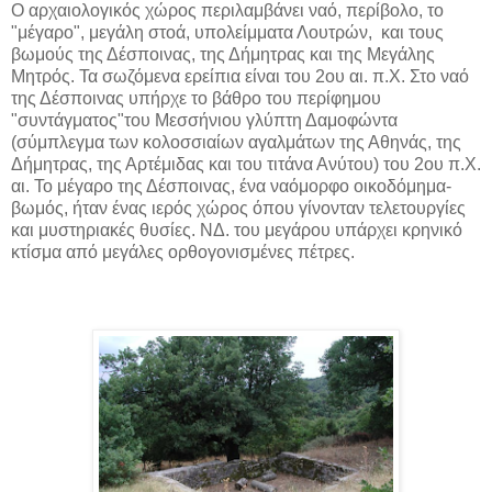
Ο αρχαιολογικός χώρος περιλαμβάνει ναό, περίβολο, το
"μέγαρο", μεγάλη στοά, υπολείμματα Λουτρών, και τους
βωμούς της Δέσποινας, της Δήμητρας και της Μεγάλης
Μητρός. Τα σωζόμενα ερείπια είναι του 2ου αι. π.Χ. Στο ναό
της Δέσποινας υπήρχε το βάθρο του περίφημου
"συντάγματος"του Μεσσήνιου γλύπτη Δαμοφώντα
(σύμπλεγμα των κολοσσιαίων αγαλμάτων της Αθηνάς, της
Δήμητρας, της Αρτέμιδας και του τιτάνα Ανύτου) του 2ου π.Χ.
αι. Το μέγαρο της Δέσποινας, ένα ναόμορφο οικοδόμημα-
βωμός, ήταν ένας ιερός χώρος όπου γίνονταν τελετουργίες
και μυστηριακές θυσίες. ΝΔ. του μεγάρου υπάρχει κρηνικό
κτίσμα από μεγάλες ορθογονισμένες πέτρες.