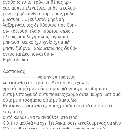
αναθέτω εν το ιερόν. μηδέ τας τρί-
χας αμπεμπλεγμένες, μηδέ κεκαλυμ-
μένος. μηδέ άνθεα παρφέρην, μηδέ
μύεσθαι [….] κυένσαν μηδέ θη-
λαζομέναν. τος δε θύοντας πος θύη-
σιν χρέεσθαι ελαίαι, μύρτοι, κηρίοι,
ολοαίς αιρολογημέναις, αγάλματι,
μάκωνσι λευκαίς, λυχνίοις, θυμιά-
μασιν ζμύρναι, αρώμασιν. τος δε θύ-
οντας ται Δέσποιναι θύην
θήλεα λευκά —————————–
Δέσποινας
———————–να μην επιτρέπεται
να εισέλθει στο ιερό της Δέσποινας έχοντας
χρυσά παρά μόνο όσα προορίζονται για αναθήματα
ούτε με πορφυρό ούτε ποικιλόχρωμο ούτε μαύρο ιματισμό
ούτε με υποδήματα ούτε με δακτυλίδι
Εάν κανείς εισέλθει έχοντας με κάποιο από αυτά που η
επιγραφή
αυτή κωλύει, να τα αναθέσει στο ιερό.
Ούτε τα μαλλιά να έχει ξέπλεκα, ούτε κεκαλυμμένος να είναι.
Ούτε άνθη να φέρει ούτε να μυηθεί εγκυμονούσα ή