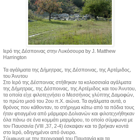
Ιερό της Δέσποινας στην Λυκόσουρα by J. Matthew
Harrington
Τα αγάλματα της Δήμητρας, της Δέσποινας, της Αρτέμιδος,
του Άνυτου
Στο Ιερό της Δέσποινας στήθηκαν τα κολοσσιαία αγάλματα
της Δήμητρας, της Δέσποινας, της Αρτέμιδος και του Άνυτου,
τα οποία είχε φιλοτεχνήσει ο Μεσσήνιος γλύπτης Δαμοφών,
το πρώτο μισό του 2ου π.Χ. αιώνα. Τα αγάλματα αυτά, ο
θρόνος που κάθονταν, το στήριγμα κάτω από τα πόδια τους
ήταν φτιαγμένα από μάρμαρο Δολιανών και φιλοτεχνήθηκαν
όλα πάνω σε ένα κομμάτι μαρμάρου, το οποίο σύμφωνα με
τον Παυσανία (VIII ,37, 2-4) έσκαψαν και το βρήκαν κοντά
στο Ιερό, οδηγημένοι από όνειρο.
Σύμφωνα με την περιγραφή του Παυσανία και τα