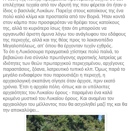
επιλέχτηκε τυχαία από τον ιδρυτή της που φέρεται ότι ήταν ο
ίδιος ο βασιλιάς Λυκάων. Παρείχε στους κατοίκους της ένα
πολύ καλό κλίμα και προστασία από τον Βοριά. Ήταν κοντά
στον κάμπο που προσφερόταν να θρέψει τους κατοίκους
της, αλλά το κυριότερο ίσως ήταν ότι μπορούσε να
οργανωθεί άριστη άμυνα λόγω του ανάγλυφου του εδάφους
της περιοχής, αλλά και της θέας προς το λεκανοπέδιο
Μεγαλοπόλεως, απ' όπου θα έρχονταν τυχόν εχθρός.
Το ότι η Λυκόσουρα πραγματικά χτίστηκε πολύ παλιά, το
βεβαιώνει ένα σύνολο πρωτόγονης αγροτικής λατρείας με
ιδιότητες των θεών πρωταρχικού περιεχομένου, αρχέγονες
παραστάσεις, ξόανα, λατρευτικό τυπικό κλπ. Όμως παρά το
μεγάλο ενδιαφέρον που παρουσιάζει η περιοχή, η
αρχαιολογική σκαπάνη σίγησε όταν άρχισε, πριν εκατό
χρόνια. Έτσι η αρχαία πόλη -όπως και οι υπόλοιπες
αρχαιότητες του Λυκαίου όρους - παραμένει ένα καλά
κρυμένο μυστικό του Λυκαίου όρους. Και αναμένει τον
αρχαιολόγο του μέλλοντος που θα ασχοληθεί μαζί της και θα
την αποκαλύψει...