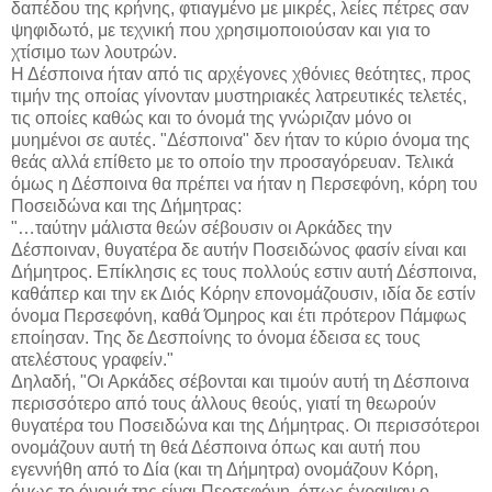
δαπέδου της κρήνης, φτιαγμένο με μικρές, λείες πέτρες σαν
ψηφιδωτό, με τεχνική που χρησιμοποιούσαν και για το
χτίσιμο των λουτρών.
Η Δέσποινα ήταν από τις αρχέγονες χθόνιες θεότητες, προς
τιμήν της οποίας γίνονταν μυστηριακές λατρευτικές τελετές,
τις οποίες καθώς και το όνομά της γνώριζαν μόνο οι
μυημένοι σε αυτές. "Δέσποινα" δεν ήταν το κύριο όνομα της
θεάς αλλά επίθετο με το οποίο την προσαγόρευαν. Τελικά
όμως η Δέσποινα θα πρέπει να ήταν η Περσεφόνη, κόρη του
Ποσειδώνα και της Δήμητρας:
"…ταύτην μάλιστα θεών σέβουσιν οι Αρκάδες την
Δέσποιναν, θυγατέρα δε αυτήν Ποσειδώνος φασίν είναι και
Δήμητρος. Επίκλησις ες τους πολλούς εστιν αυτή Δέσποινα,
καθάπερ και την εκ Διός Κόρην επονομάζουσιν, ιδία δε εστίν
όνομα Περσεφόνη, καθά Όμηρος και έτι πρότερον Πάμφως
εποίησαν. Της δε Δεσποίνης το όνομα έδεισα ες τους
ατελέστους γραφείν."
Δηλαδή, "Οι Αρκάδες σέβονται και τιμούν αυτή τη Δέσποινα
περισσότερο από τους άλλους θεούς, γιατί τη θεωρούν
θυγατέρα του Ποσειδώνα και της Δήμητρας. Οι περισσότεροι
ονομάζουν αυτή τη θεά Δέσποινα όπως και αυτή που
εγεννήθη από το Δία (και τη Δήμητρα) ονομάζουν Κόρη,
όμως το όνομά της είναι Περσεφόνη, όπως έγραψαν ο