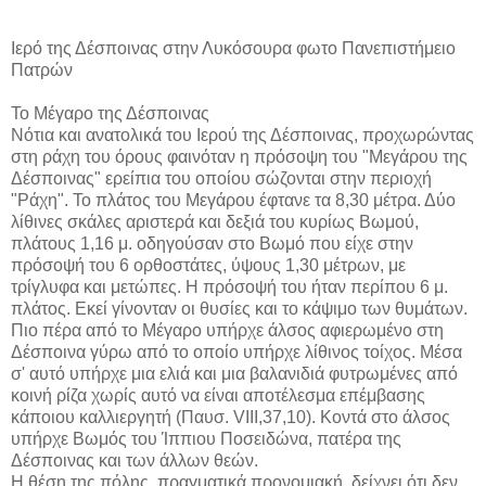
Ιερό της Δέσποινας στην Λυκόσουρα φωτο Πανεπιστήμειο
Πατρών
Το Μέγαρο της Δέσποινας
Νότια και ανατολικά του Ιερού της Δέσποινας, προχωρώντας
στη ράχη του όρους φαινόταν η πρόσοψη του "Μεγάρου της
Δέσποινας" ερείπια του οποίου σώζονται στην περιοχή
"Ράχη". Το πλάτος του Μεγάρου έφτανε τα 8,30 μέτρα. Δύο
λίθινες σκάλες αριστερά και δεξιά του κυρίως Βωμού,
πλάτους 1,16 μ. οδηγούσαν στο Βωμό που είχε στην
πρόσοψή του 6 ορθοστάτες, ύψους 1,30 μέτρων, με
τρίγλυφα και μετώπες. Η πρόσοψή του ήταν περίπου 6 μ.
πλάτος. Εκεί γίνονταν οι θυσίες και το κάψιμο των θυμάτων.
Πιο πέρα από το Μέγαρο υπήρχε άλσος αφιερωμένο στη
Δέσποινα γύρω από το οποίο υπήρχε λίθινος τοίχος. Μέσα
σ' αυτό υπήρχε μια ελιά και μια βαλανιδιά φυτρωμένες από
κοινή ρίζα χωρίς αυτό να είναι αποτέλεσμα επέμβασης
κάποιου καλλιεργητή (Παυσ. VIII,37,10). Κοντά στο άλσος
υπήρχε Βωμός του Ίππιου Ποσειδώνα, πατέρα της
Δέσποινας και των άλλων θεών.
Η θέση της πόλης, πραγματικά προνομιακή, δείχνει ότι δεν