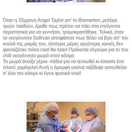
Όταν η 33χρονη Angel Taylor απ’ το Bremerton, μητέρα
τριών παιδιών, έμαθε πως πρέπει να πάει στα επείγοντα
περιστατικά για να γεννήσει, τρομοκρατήθηκε. Τελικά, όταν
το νεογέννητο Sullivan αποφάσισε πως θέλει να βγει απ’ την
κοιλιά της μαμάς του, τέσσερις μέρες αργότερα, κανείς δεν
φανταζόταν πόσο cool θα ήταν! Πρόκειται σίγουρα για το πιο
chill νεογέννητο μωρό στον κόσμο
Το μωρό άνοιξε χέρια- πόδια για να τεντωθεί κι έσκασε ένα
πλατύ χαμόγελο! Αυτή η όμορφη εικόνα ταξίδεψε κατευθείαν
σ’ όλο τον κόσμο κι έγινε φυσικά viral!