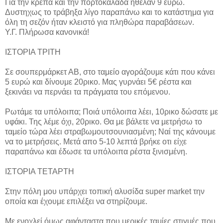
Για την κρέπα και την πορτοκαλάδα ήθελαν 9 ευρώ.
Δυστηχως το τράβηξα λίγο παραπάνω και το κατάστημα για
όλη τη σεζόν ήταν κλειστό για πληθώρα παραβάσεων.
Υ.Γ. Πλήρωσα κανονικά!
ΙΣΤΟΡΙΑ ΤΡΙΤΗ
Σε σουπερμάρκετ ΑΒ, στο ταμείο αγοράζουμε κάτι που κάνει
5 ευρώ και δίνουμε 20ρικο. Μας γυρνάει 5€ ρέστα και
ξεκινάει να περνάει τα πράγματα του επόμενου.
Ρωτάμε τα υπόλοιπα; Ποιά υπόλοιπα λέει, 10ρικο δώσατε με
υφάκι. Της λέμε όχι, 20ρικο. Θα με βάλετε να μετρήσω το
ταμείο τώρα λέει στραβωμουτσουνιασμένη; Ναί της κάνουμε
να το μετρήσεις. Μετά απο 5-10 λεπτά βρήκε οτι είχε
παραπάνω και έδωσε τα υπόλοιπα ρέστα ξινισμένη.
ΙΣΤΟΡΙΑ ΤΕΤΑΡΤΗ
Στην πόλη μου υπάρχει τοπική αλυσίδα super market την
οποία και έχουμε επιλέξει να στηρίζουμε.
Με ενοχλεί όμως αφάνταστα που μερικές ταμίες στιγμές που