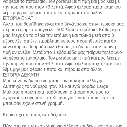
να φέρει το πετρέλαιο. Τον ρωτάμε με τί τιμή και μας λέει με
την τωρινή που ήταν +3 λεπτά. Αφού ψιλοαρπαχτήκαμε του
λέμε μην μας φέρεις τίποτα και πήραμε απο άλλον.
ΙΣΤΟΡΙΑ ΕΝΑΤΗ
Άλλο που θυμήθηκα είναι απο βενζινάδικο στην περιοχή μας
πέρυσι είχαμε παραγγείλει 500 λίτρα πετρέλαιο. Κάθε μέρα
μας έλεγε θα το φέρει την επόμενη και τελικά μετά απο 3
μέρες λέει οτι έχει πρόβλημα με τους προμηθευτές και θα
κάνει καμιά εβδομάδα αλλά θα μας το δώσει στην τωρινή
τιμή αν ανέβει. Μετά απο 1 εβδομάδα μας παίρνει τηλέφωνο
να φέρει το πετρέλαιο. Τον ρωτάμε με τί τιμή και μας λέει με
την τωρινή που ήταν +3 λεπτά. Αφού ψιλοαρπαχτήκαμε του
λέμε μην μας φέρεις τίποτα και πήραμε απο άλλον.
ΙΣΤΟΡΙΑ ΔΕΚΑΤΗ
Μου κάνουν δώρο ένα μπουφάν με κάρτα αλλαγής.
Δυστηχώς το νούμερο ηταν XL και εγώ φοράω Large .
Μάλιστα η πωλήτρια παρότρυνε το άτομο που μου το
αγόρασε να αγοράσει το XL αντι για L γιατι όπως είπε τα
μπουφάν εχουν στενή γραμμή.
Καμία σχέση όπως αποδείχτηκε.
Πάω στο εκπτωτικό χωριό για αλλαγή και δεν είχαν ουτε ενα