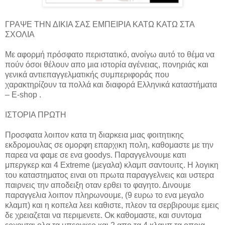
ΓΡΑΨΕ ΤΗΝ ΔΙΚΙΑ ΣΑΣ ΕΜΠΕΙΡΙΑ ΚΑΤΩ ΚΑΤΩ ΣΤΑ
ΣΧΟΛΙΑ
Με αφορμή πρόσφατο περιστατικό, ανοίγω αυτό το θέμα να
πούν όσοι θέλουν απο μια ιστορία αγένειας, πονηριάς και
γενικά αντιεπαγγελματικής συμπεριφοράς που
χαρακτηρίζουν τα πολλά και διαφορά Ελληνικά καταστήματα
– E-shop .
ΙΣΤΟΡΙΑ ΠΡΩΤΗ
Προσφατα λοιπον κατα τη διαρκεια μιας φοιτητικης
εκδρομουλας σε ομορφη επαρχικη πολη, καθομαστε με την
παρεα να φαμε σε ενα goodys. Παραγγελνουμε κατι
μπεργκερ και 4 Extreme (μεγαλα) κλαμπ σαντουιτς. Η λογικη
του καταστηματος ειναι οτι πρωτα παραγγελνεις και υστερα
παιρνεις την αποδειξη οταν ερθει το φαγητο. Δινουμε
παραγγελια λοιπον πληρωνουμε, (9 ευρω το ενα μεγαλο
κλαμπ) και η κοπελα λεει καθιστε, πλεον τα σερβιρουμε εμεις
δε χρειαζεται να περιμενετε. Οκ καθομαστε, και συντομα