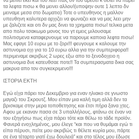
να μεινει εκει και του λεει πως δν του αρεσει κ θελει να παρει
τα λεφτα πισω κ θα μεινει αλλου!(υποψην ουτε 1 λεπτο δν
μειναμε μεσα στο δωματιο) Τοτε ο υπευθηνος η μαλλον
υπευθηνη καλυτερα αρχιζει να φωναζει και να μας λεει μην
με ζαλιζετε και οτι δν μας δινει τα χρηματα πισω! τελικα μετα
απο πολυ τσακωμο μονος του γτ εμεις μιλουσαμε
πολιτισμενα καταφερνουμε να παρουμε καποια λεφτα πισω!
Μας εφαγε 10 ευρω με το ζορι!!! φευγουμε κ καλουμε την
αστυνομια οχι για το 10 ευρω αλλα για την συμπεριφορα!!
περιμεναμε ακριβως 2 ωρες εξω απο το ξενοδοχειο η
αστυνομια δνε κατευθσαε ποτε!! Τα συμπερασματα δικα σας
μακρυα απο τον συγκεκριμενο!!!
ΙΣΤΟΡΙΑ ΕΚΤΗ
Εγώ είχα πάρει τον Δεκεμβριο για εναν ηλιακο σε γνωστο
μαγαζι του Σκρουτζ. Μου είπαν μια καλή τιμη αλλά δεν τα
βρισκαμε στην μερα τοποθετησης και έτσι πήρα ξανα χτες.
Αφου με εκαναν πασα σε 3 υπαλλήλους, φτάνω σε έναν να
του εξηγήσω πως είχα πάρει τότε και θέλω το τάδε προϊόν.
Φανερά ενοχλημένος, μου έλεγε “και που να θυμάμαι εγώ τι
είπα πέρυσι, πείτε μου ακριβώς τι θέλετε κυρία μου, πάρτε
σε ένα τέταρτο γιατί έχω δουλειά” και στο τέλος μου έδωσε