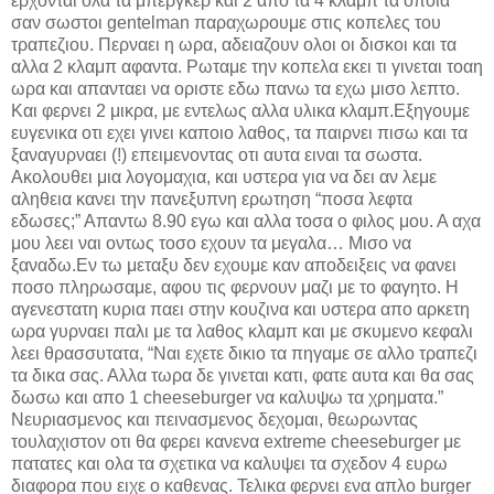
ερχονται ολα τα μπεργκερ και 2 απο τα 4 κλαμπ τα οποια
σαν σωστοι gentelman παραχωρουμε στις κοπελες του
τραπεζιου. Περναει η ωρα, αδειαζουν ολοι οι δισκοι και τα
αλλα 2 κλαμπ αφαντα. Ρωταμε την κοπελα εκει τι γινεται τοαη
ωρα και απανταει να οριστε εδω πανω τα εχω μισο λεπτο.
Και φερνει 2 μικρα, με εντελως αλλα υλικα κλαμπ.Εξηγουμε
ευγενικα οτι εχει γινει καποιο λαθος, τα παιρνει πισω και τα
ξαναγυρναει (!) επειμενοντας οτι αυτα ειναι τα σωστα.
Ακολουθει μια λογομαχια, και υστερα για να δει αν λεμε
αληθεια κανει την πανεξυπνη ερωτηση “ποσα λεφτα
εδωσες;” Απαντω 8.90 εγω και αλλα τοσα ο φιλος μου. Α αχα
μου λεει ναι οντως τοσο εχουν τα μεγαλα… Μισο να
ξαναδω.Εν τω μεταξυ δεν εχουμε καν αποδειξεις να φανει
ποσο πληρωσαμε, αφου τις φερνουν μαζι με το φαγητο. Η
αγενεστατη κυρια παει στην κουζινα και υστερα απο αρκετη
ωρα γυρναει παλι με τα λαθος κλαμπ και με σκυμενο κεφαλι
λεει θρασσυτατα, “Ναι εχετε δικιο τα πηγαμε σε αλλο τραπεζι
τα δικα σας. Αλλα τωρα δε γινεται κατι, φατε αυτα και θα σας
δωσω και απο 1 cheeseburger να καλυψω τα χρηματα.”
Νευριασμενος και πεινασμενος δεχομαι, θεωρωντας
τουλαχιστον οτι θα φερει κανενα extreme cheeseburger με
πατατες και ολα τα σχετικα να καλυψει τα σχεδον 4 ευρω
διαφορα που ειχε ο καθενας. Τελικα φερνει ενα απλο burger