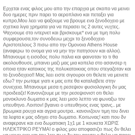
Ερχεται ενας φιλος μου απο την επαρχια με σκοπο να μεινει
δυο ημερες πριν παρει το αεροπλανο και πεταξει για
κυπρο,Μου λεει να ψαξουμε να βρουμε ενα ξενοδοχειο με
σχετικα λιγα χρηματα για να περασει τις 2 αυτες νυχτες.
Ψαχνουμε στο ιντερνετ και βρισκουμε* ενα με τιμη πολυ
συμφερουσα,τον συνοδευω μεχρι το ξενοδοχειο
Αριστοτελους 3 πισω απο την Ομονοια Athens House
(αναφερω το ονομα για να μην την πατησουν και αλλοι).
Μπανουμε η εισοδος πολυ παλια και φαινοταν το τι θα
ακολουθουσε, μπαινει μαζι μας μια κοπελα στο ασανσερ η
οποια ηταν κατοικος της πολυκατοικιας οπου στεγαζοταν και
το ξενοδοχειο!! Μας λεει ειστε σιγουροι οτι θελετε να μεινετε
εδω? την ρωταμε γιατι κ μας ειπε θα καταλαβετε στην
συνεχεια. Μπανουμε μεσα η ρεσεψιον φυσιολογικη δν μας
προιδεαζε! Κανονιζουμε με την ρεσεψιονιστ οτι θελει
μονοκλυνο δωματιο κ μας λεει μισο λεπτο να φωναξω τον
υπευθηνο. Λοιπον! βγαινει ο υπευθηνος ενας τρανς.. με
βρωμικα ρουχα και αγρια μουτρα.. κανονιζουν τιμη του δινει
τα λεφτα κ μας οδηγει στο δωματιο. Κοιτωνας! κατι που δν
αναφερανε και ενα δωματιακη 1χ1 με 1 κουκετα ΧΩΡΙΣ
ΗΛΕΚΤΡΙΚΟ ΡΕΥΜΑ! ο φιλος μου αποφασιζει πως δν θελει