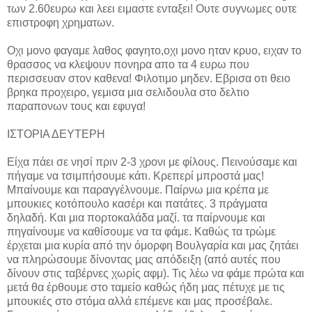
των 2.60ευρω και λεει ειμαστε ενταξει! Ουτε συγνωμες ουτε
επιστροφη χρηματων.
Οχι μονο φαγαμε λαθος φαγητο,οχι μονο ηταν κρυο, ειχαν το
θρασσος να κλεψουν πονηρα απο τα 4 ευρω που
περισσευαν στον καθενα! Φιλοτιμο μηδεν. Εβρισα οτι θειο
βρηκα προχειρο, γεμισα μια σελιδουλα στο δελτιο
παραπονων τους και εφυγα!
ΙΣΤΟΡΙΑ ΔΕΥΤΕΡΗ
Είχα πάει σε νησί πριν 2-3 χρονι με φίλους. Πεινούσαμε και
πήγαμε να τσιμπήσουμε κάτι. Κρεπερί μπροστά μας!
Μπαίνουμε και παραγγέλνουμε. Παίρνω μια κρέπα με
μπουκιες κοτόπουλο κασέρι και πατάτες. 3 πράγματα
δηλαδή. Και μια πορτοκαλάδα μαζί. τα παίρνουμε και
πηγαίνουμε να καθίσουμε να τα φάμε. Καθώς τα τρώμε
έρχεται μια κυρία από την όμορφη Βουλγαρία και μας ζητάει
να πληρώσουμε δίνοντας μας απόδειξη (από αυτές που
δίνουν στις ταβέρνες χωρίς αφμ). Τις λέω να φάμε πρώτα και
μετά θα έρθουμε στο ταμείο καθώς ήδη μας πέτυχε με τις
μπουκιές στο στόμα αλλά επέμενε και μας προσέβαλε.