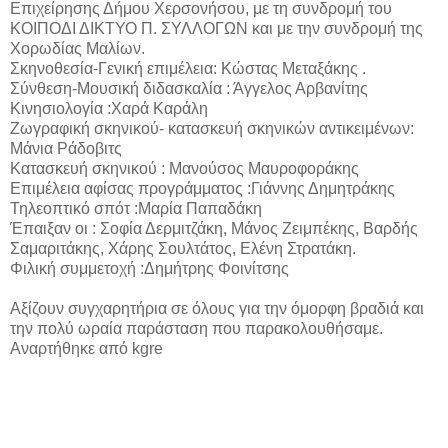
Επιχείρησης Δήμου Χερσονήσου, με τη συνδρομή του
ΚΟΙΠΟΔΙ ΔΙΚΤΥΟ Π. ΣΥΛΛΟΓΩΝ και με την συνδρομή της
Χορωδίας Μαλίων.
Σκηνοθεσία-Γενική επιμέλεια: Κώστας Μεταξάκης .
Σύνθεση-Μουσική διδασκαλία : Άγγελος Αρβανίτης
Κινησιολογία :Χαρά Καράλη
Ζωγραφική σκηνικού- κατασκευή σκηνικών αντικειμένων:
Μάνια Ράδοβιτς
Κατασκευή σκηνικού : Μανούσος Μαυροφοράκης
Επιμέλεια αφίσας προγράμματος :Γιάννης Δημητράκης
Τηλεοπτικό σπότ :Μαρία Παπαδάκη
Έπαιξαν οι : Σοφία Δερμιτζάκη, Μάνος Ζειμπέκης, Βαρδής
Σαμαριτάκης, Χάρης Σουλτάτος, Ελένη Στρατάκη.
Φιλική συμμετοχή :Δημήτρης Φοινίτσης
Αξίζουν συγχαρητήρια σε όλους για την όμορφη βραδιά και
την πολύ ωραία παράσταση που παρακολουθήσαμε.
Αναρτήθηκε από kgre