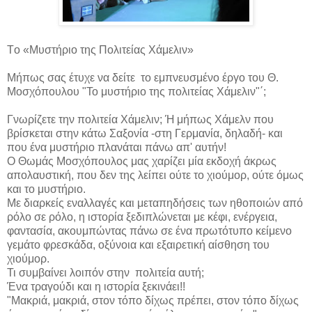
Tο «Μυστήριο της Πολιτείας Χάμελιν»
Μήπως σας έτυχε να δείτε το εμπνευσμένο έργο του Θ.
Μοσχόπουλου "Το μυστήριο της πολιτείας Χάμελιν"΄;
Γνωρίζετε την πολιτεία Χάμελιν; Ή μήπως Χάμελν που
βρίσκεται στην κάτω Σαξονία -στη Γερμανία, δηλαδή- και
που ένα μυστήριο πλανάται πάνω απ' αυτήν!
Ο Θωμάς Μοσχόπουλος μας χαρίζει μία εκδοχή άκρως
απολαυστική, που δεν της λείπει ούτε το χιούμορ, ούτε όμως
και το μυστήριο.
Με διαρκείς εναλλαγές και μεταπηδήσεις των ηθοποιών από
ρόλο σε ρόλο, η ιστορία ξεδιπλώνεται με κέφι, ενέργεια,
φαντασία, ακουμπώντας πάνω σε ένα πρωτότυπο κείμενο
γεμάτο φρεσκάδα, οξύνοια και εξαιρετική αίσθηση του
χιούμορ.
Τι συμβαίνει λοιπόν στην πολιτεία αυτή;
Ένα τραγούδι και η ιστορία ξεκινάει!!
"Μακριά, μακριά, στον τόπο δίχως πρέπει, στον τόπο δίχως