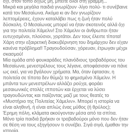
όχι, στον τόπο δίχως μη, μπείτε όλοι στη γραμμή..."
Μικρά και μεγάλα παιδιά γνωρίζουν -λίγο πολύ- τι συνέβαινε
κατά τον Μεσαίωνα. Ακόμα κι αν δεν γνωρίζουν
λεπτομέρειες, έχουν καταλάβει πως η ζωή ήταν πολύ
δύσκολη. Ο Μεσαίωνας μπορεί να ήταν σκοτεινός αλλά όχι
για την πολιτεία Χάμελιν! Στο Χάμελιν οι άνθρωποι ήταν
ευτυχισμένοι, πλούσιοι, χορτάτοι. Δεν τους έλειπε τίποτα!
Χάρη στην εξαιρετική διακυβέρνηση του δημάρχου δεν είχαν
κανένα πρόβλημα!! Τραγουδούσαν, χόρευαν, έτρωγαν μέχρι
σκασμού!
Μία ομάδα από φουκαράδες πλανόδιους τροβαδόρους του
Μεσαίωνα, μενεστρέλους τους λέγανε, αποφάσισαν να πάνε
ως εκεί, για να βγάλουν χρήματα. Μα, όταν έφτασαν, η
πολιτεία σε τίποτα δεν θύμιζε το φημισμένο Χάμελιν. Η
μπάντα των μενεστρέλων αλλάζει ρούχα, φοράει
μεσαιωνικές στολές ιπποτών και έρχεται να λύσει
τραγουδώντας και παίζοντας μαζί με τους θεατές το
«Μυστήριο της Πολιτείας Χάμελιν». Μπορεί η ιστορία να
είναι αληθινή, ή είναι απλώς ένας μύθος (ή θρύλος);
Έρημη πόλη, κλάματα ακούγονταν μέσα από τα σπίτια.
Μόνο τρία παιδιά βρήκαν οι τροβαδούροι μόνο που δεν ήταν
σε θέση να τους εξηγήσουν τι συνέβει. Σιγά σιγά, έμαθαν την
ιστορία.