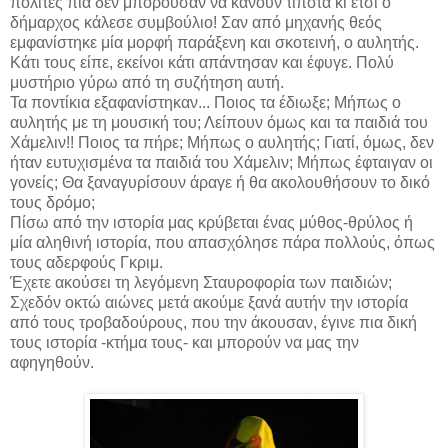
πολίτες πια δεν μπορούσαν να κάνουν τίποτα κι έτσι ο
δήμαρχος κάλεσε συμβούλιο! Σαν από μηχανής θεός
εμφανίστηκε μία μορφή παράξενη και σκοτεινή, ο αυλητής.
Κάτι τους είπε, εκείνοι κάτι απάντησαν και έφυγε. Πολύ
μυστήριο γύρω από τη συζήτηση αυτή.
Τα ποντίκια εξαφανίστηκαν... Ποιος τα έδιωξε; Μήπως ο
αυλητής με τη μουσική του; Λείπουν όμως και τα παιδιά του
Χάμελιν!! Ποιος τα πήρε; Μήπως ο αυλητής; Γιατί, όμως, δεν
ήταν ευτυχισμένα τα παιδιά του Χάμελιν; Μήπως έφταιγαν οι
γονείς; Θα ξαναγυρίσουν άραγε ή θα ακολουθήσουν το δικό
τους δρόμο;
Πίσω από την ιστορία μας κρύβεται ένας μύθος-θρύλος ή
μία αληθινή ιστορία, που απασχόλησε πάρα πολλούς, όπως
τους αδερφούς Γκριμ.
Έχετε ακούσει τη λεγόμενη Σταυροφορία των παιδιών;
Σχεδόν οκτώ αιώνες μετά ακούμε ξανά αυτήν την ιστορία
από τους τροβαδούρους, που την άκουσαν, έγινε πια δική
τους ιστορία -κτήμα τους- και μπορούν να μας την
αφηγηθούν.