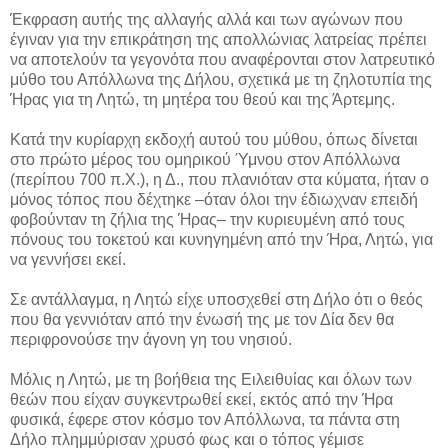
Έκφραση αυτής της αλλαγής αλλά και των αγώνων που
έγιναν για την επικράτηση της απολλώνιας λατρείας πρέπει
να αποτελούν τα γεγονότα που αναφέρονται στον λατρευτικό
μύθο του Απόλλωνα της Δήλου, σχετικά με τη ζηλοτυπία της
Ήρας για τη Λητώ, τη μητέρα του θεού και της Άρτεμης.
Κατά την κυρίαρχη εκδοχή αυτού του μύθου, όπως δίνεται
στο πρώτο μέρος του ομηρικού Ύμνου στον Απόλλωνα
(περίπου 700 π.Χ.), η Δ., που πλανιόταν στα κύματα, ήταν ο
μόνος τόπος που δέχτηκε –όταν όλοι την έδιωχναν επειδή
φοβούνταν τη ζήλια της Ήρας– την κυριευμένη από τους
πόνους του τοκετού και κυνηγημένη από την Ήρα, Λητώ, για
να γεννήσει εκεί.
Σε αντάλλαγμα, η Λητώ είχε υποσχεθεί στη Δήλο ότι ο θεός
που θα γεννιόταν από την ένωσή της με τον Δία δεν θα
περιφρονούσε την άγονη γη του νησιού.
Μόλις η Λητώ, με τη βοήθεια της Ειλειθυίας και όλων των
θεών που είχαν συγκεντρωθεί εκεί, εκτός από την Ήρα
φυσικά, έφερε στον κόσμο τον Απόλλωνα, τα πάντα στη
Δήλο πλημμύρισαν χρυσό φως και o τόπος γέμισε