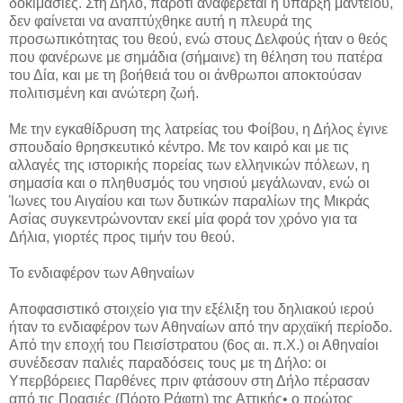
δοκιμασίες. Στη Δήλο, παρότι αναφέρεται η ύπαρξη μαντείου,
δεν φαίνεται να αναπτύχθηκε αυτή η πλευρά της
προσωπικότητας του θεού, ενώ στους Δελφούς ήταν ο θεός
που φανέρωνε με σημάδια (σήμαινε) τη θέληση του πατέρα
του Δία, και με τη βοήθειά του οι άνθρωποι αποκτούσαν
πολιτισμένη και ανώτερη ζωή.
Με την εγκαθίδρυση της λατρείας του Φοίβου, η Δήλος έγινε
σπουδαίο θρησκευτικό κέντρο. Με τον καιρό και με τις
αλλαγές της ιστορικής πορείας των ελληνικών πόλεων, η
σημασία και o πληθυσμός του νησιού μεγάλωναν, ενώ οι
Ίωνες του Αιγαίου και των δυτικών παραλίων της Μικράς
Ασίας συγκεντρώνονταν εκεί μία φορά τον χρόνο για τα
Δήλια, γιορτές προς τιμήν του θεού.
Το ενδιαφέρον των Αθηναίων
Αποφασιστικό στοιχείο για την εξέλιξη του δηλιακού ιερού
ήταν το ενδιαφέρον των Αθηναίων από την αρχαϊκή περίοδο.
Από την εποχή του Πεισίστρατου (6ος αι. π.Χ.) οι Αθηναίοι
συνέδεσαν παλιές παραδόσεις τους με τη Δήλο: οι
Υπερβόρειες Παρθένες πριν φτάσουν στη Δήλο πέρασαν
από τις Πρασιές (Πόρτο Ράφτη) της Αττικής• ο πρώτος