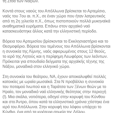
τη Στοά των Ναξίων.
Κοντά στους ναούς του Απόλλωνα βρίσκεται το Αρτεμίσιο,
ναός του 7ου αι. π.Χ., σε έναν χώρο που ήταν λατρευτικός
από τη 2η χιλιετία π.Χ., όπως πιστοποιούν πολλά μυκηναϊκά
αναθηματικά ευρήματα. Επάνω στον αρχαϊκό ναό
κατασκευάστηκε άλλος κατά την ελληνιστική περίοδο.
Βόρεια του Αρτεμισίου βρίσκονται το Εκκλησιαστήριο και το
Θεσμοφόριο. Βόρεια του τεμένους του Απόλλωνα βρίσκονται
η συνοικία της Λίμνης, ναός αφιερωμένος στους 12 θεούς,
το ιερό της Λητούς και η περίφημη Λεωφόρος των λεόντων.
Πρόκειται για σπουδαία δείγματα της αρχαϊκής τέχνης της
Νάξου, μοναδικά στον ελληνικό χώρο.
Στη συνοικία του θεάτρου, ΝΑ, έχουν αποκαλυφθεί πολλές
κατοικίες με ωραία μωσαϊκά. Στα Ν προβάλλει η συνοικία
του ποταμού Ινωπού και η Ταράτσα των Ξένων θεών με το
Ηραίο, τον μοναδικό ναό ελληνικής θεότητας στην περιοχή
(!). Μια σκάλα, νοτιότερα, οδηγεί στην κορυφή του Κύνθου
και στο Άντρο, όπου κατά τα ελληνιστικά χρόνια χτίστηκε ένα
ιερό του Απόλλωνα. Στην κορυφή του λόφου υπάρχει το
Κύνθιο, ένα από τα ιερότερα σημεία της Δήλου.