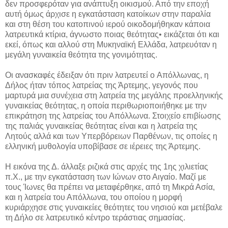
δεν προσφερόταν για ανάπτυξη οικισμού. Από την εποχή
αυτή όμως άρχισε η εγκατάσταση κατοίκων στην παραλία
και στη θέση του κατοπινού ιερού οικοδομήθηκαν κάποια
λατρευτικά κτίρια, άγνωστο ποιας θεότητας• εικάζεται ότι και
εκεί, όπως και αλλού στη Μυκηναϊκή Ελλάδα, λατρευόταν η
μεγάλη γυναικεία θεότητα της γονιμότητας.
Οι ανασκαφές έδειξαν ότι πριν λατρευτεί o Απόλλωνας, η
Δήλος ήταν τόπος λατρείας της Άρτεμης, γεγονός που
μαρτυρά μια συνέχεια στη λατρεία της μεγάλης προελληνικής
γυναικείας θεότητας, η οποία περιθωριοποιήθηκε με την
επικράτηση της λατρείας του Απόλλωνα. Στοιχείο επιβίωσης
της παλιάς γυναικείας θεότητας είναι και η λατρεία της
Λητούς αλλά και των Υπερβόρειων Παρθένων, τις οποίες η
ελληνική μυθολογία υποβίβασε σε ιέρειες της Άρτεμης.
Η εικόνα της Δ. άλλαξε ριζικά στις αρχές της 1ης χιλιετίας
π.Χ., με την εγκατάσταση των Ιώνων στο Αιγαίο. Μαζί με
τους Ίωνες θα πρέπει να μεταφέρθηκε, από τη Μικρά Ασία,
και η λατρεία του Απόλλωνα, του οποίου η μορφή
κυριάρχησε στις γυναικείες θεότητες του νησιού και μετέβαλε
τη Δήλο σε λατρευτικό κέντρο τεράστιας σημασίας.