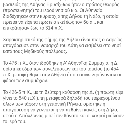
βασιλιάς της Αθήνας Ερυσίχθων ήταν ο πρώτος θεωρός
(προσκυνητής) του ιερού νησιού κ.ά. Οι Αθηναίοι
διαδέχτηκαν στην κυριαρχία της Δήλου τη Νάξο, η οποία
πρέπει να είχε τα πρωτεία εκεί έως τον 6ο αι., και
επικράτησαν έως το 314 π.Χ.
Χαρακτηριστικό της φήμης της Δήλου είναι πως o Δαρείος
απαγόρευσε στον ναύαρχό του Δάτη να εισβάλει στο νησί
κατά τους Μηδικούς πολέμους.
Το 476 π.Χ., όταν ιδρύθηκε η Α’ Αθηναϊκή Συμμαχία, η Δ.
ορίστηκε έδρα των συνελεύσεων και του ταμείου (το 454
π.Χ. μεταφέρθηκε στην Αθήνα) όπου συγκεντρώνονταν οι
φόροι των συμμάχων.
Το 426-5 π.Χ., με τη δεύτερη κάθαρση της Δ. (η πρώτη είχε
γίνει το 540 π.Χ.), τη μεταφορά δηλαδή του περιεχομένου
όλων των τάφων στη γειτονική Ρήνεια, ορίστηκε η
απαγόρευση να γεννιέται ή να πεθαίνει κανείς στη Δήλο,
αφού o Απόλλωνας μισεί τον θάνατο και οι νεκροί μιαίνουν
το ιερό του.