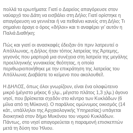
πολλά τα ερωτήματα: Γιατί o Δαρείος απαγόρευσε στον
ναύαρχό του Δάτη να εισβάλει στη Δήλο; Γιατί ορίστηκε η
απαγόρευση να γεννιέται ή να πεθαίνει κανείς στη Δήλο; Τι
σημαίνει άραγε ο όρος «δήλοι» και τι αναφέρει γι’ αυτόν η
Παλιά Διαθήκη;
Πώς και γιατί οι ανασκαφές έδειξαν ότι πριν λατρευτεί o
Απόλλωνας, η Δήλος ήταν τόπος λατρείας της Άρτεμης,
γεγονός που μαρτυρά μια συνέχεια στη λατρεία της μεγάλης
προελληνικής γυναικείας θεότητας, η οποία
περιθωριοποιήθηκε με την επικράτηση της λατρείας του
Απόλλωνα; Διαβάστε το κείμενο που ακολουθεί!.
Η ΔΗΛΟΣ, όπως όλοι γνωρίζουν, είναι ένα ολοφώτεινο
μικρό (μέγιστο μήκος 6 χλμ., μέγιστο πλάτος 1,3 χλμ.) άγονο
νησί, που βρίσκεται σχεδόν στο κέντρο των Κυκλάδων (6
μίλια από τη Μύκονο). Ο παράλιος ομώνυμος οικισμός (14
κάτ., υπάλληλοι της Αρχαιολογικής Υπηρεσίας) υπάγεται
διοικητικά στον δήμο Μυκόνου του νομού Κυκλάδων.
Πάντως, στο νησί απαγορεύεται η παραμονή επισκεπτών
μετά τη δύση του Ήλιου.