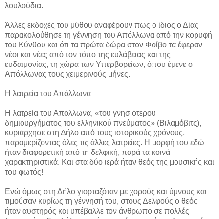
λουλούδια.
Άλλες εκδοχές του μύθου αναφέρουν πως o ίδιος ο Δίας
παρακολούθησε τη γέννηση του Απόλλωνα από την κορυφή
του Κύνθου και ότι τα πρώτα δώρα στον Φοίβο τα έφεραν
νέοι και νέες από τον τόπο της ευλάβειας και της
ευδαιμονίας, τη χώρα των Υπερβορείων, όπου έμενε o
Απόλλωνας τους χειμερινούς μήνες.
Η λατρεία του Απόλλωνα
H λατρεία του Απόλλωνα, «του γνησιότερου
δημιουργήματος του ελληνικού πνεύματος» (Βιλαμόβιτς),
κυριάρχησε στη Δήλο από τους ιστορικούς χρόνους,
παραμερίζοντας όλες τις άλλες λατρείες. H μορφή του εδώ
ήταν διαφορετική από τη δελφική, παρά τα κοινά
χαρακτηριστικά. Και στα δύο ιερά ήταν θεός της μουσικής και
του φωτός!
Ενώ όμως στη Δήλο γιορταζόταν με χορούς και ύμνους και
τιμούσαν κυρίως τη γέννησή του, στους Δελφούς ο θεός
ήταν αυστηρός και υπέβαλλε τον άνθρωπο σε πολλές