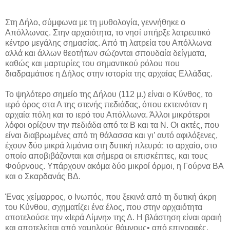
Στη Δήλο, σύμφωνα με τη μυθολογία, γεννήθηκε ο
Απόλλωνας. Στην αρχαιότητα, το νησί υπήρξε λατρευτικό
κέντρο μεγάλης σημασίας. Από τη λατρεία του Απόλλωνα
αλλά και άλλων θεοτήτων σώζονται σπουδαία δείγματα,
καθώς και μαρτυρίες του σημαντικού ρόλου που
διαδραμάτισε η Δήλος στην ιστορία της αρχαίας Ελλάδας.
Το ψηλότερο σημείο της Δήλου (112 μ.) είναι ο Κύνθος, το
ιερό όρος στα Α της στενής πεδιάδας, όπου εκτεινόταν η
αρχαία πόλη και το ιερό του Απόλλωνα. Άλλοι μικρότεροι
λόφοι ορίζουν την πεδιάδα από τα B και τα Ν. Οι ακτές, που
είναι διαβρωμένες από τη θάλασσα και γι’ αυτό αφιλόξενες,
έχουν δύο μικρά λιμάνια στη δυτική πλευρά: το αρχαίο, στο
οποίο αποβιβάζονται και σήμερα οι επισκέπτες, και τους
Φούρνους. Υπάρχουν ακόμα δύο μικροί όρμοι, η Γούρνα ΒΑ
και ο Σκαρδανάς ΒΔ.
Ένας χείμαρρος, ο Ινωπός, που ξεκινά από τη δυτική άκρη
του Κύνθου, σχηματίζει ένα έλος, που στην αρχαιότητα
αποτελούσε την «Ιερά Λίμνη» της Δ. Η βλάστηση είναι αραιή
και αποτελείται από χαμηλούς θάμνους• από επιγραφές,