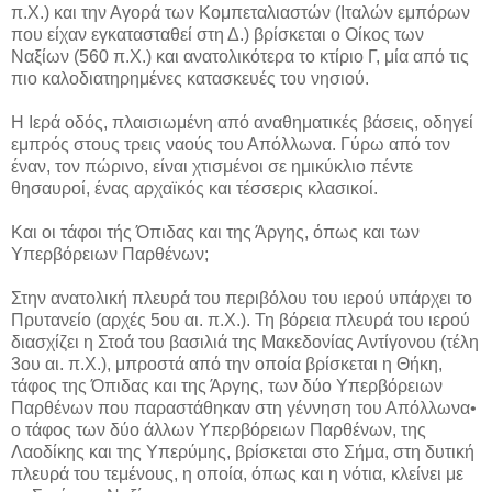
π.Χ.) και την Αγορά των Κομπεταλιαστών (Ιταλών εμπόρων
που είχαν εγκατασταθεί στη Δ.) βρίσκεται ο Οίκος των
Ναξίων (560 π.Χ.) και ανατολικότερα το κτίριο Γ, μία από τις
πιο καλοδιατηρημένες κατασκευές του νησιού.
Η Ιερά οδός, πλαισιωμένη από αναθηματικές βάσεις, οδηγεί
εμπρός στους τρεις ναούς του Απόλλωνα. Γύρω από τον
έναν, τον πώρινο, είναι χτισμένοι σε ημικύκλιο πέντε
θησαυροί, ένας αρχαϊκός και τέσσερις κλασικοί.
Και οι τάφοι τής Όπιδας και της Άργης, όπως και των
Υπερβόρειων Παρθένων;
Στην ανατολική πλευρά του περιβόλου του ιερού υπάρχει το
Πρυτανείο (αρχές 5ου αι. π.Χ.). Τη βόρεια πλευρά του ιερού
διασχίζει η Στοά του βασιλιά της Μακεδονίας Αντίγονου (τέλη
3ου αι. π.Χ.), μπροστά από την οποία βρίσκεται η Θήκη,
τάφος της Όπιδας και της Άργης, των δύο Υπερβόρειων
Παρθένων που παραστάθηκαν στη γέννηση του Απόλλωνα•
ο τάφος των δύο άλλων Υπερβόρειων Παρθένων, της
Λαοδίκης και της Υπερύμης, βρίσκεται στο Σήμα, στη δυτική
πλευρά του τεμένους, η οποία, όπως και η νότια, κλείνει με