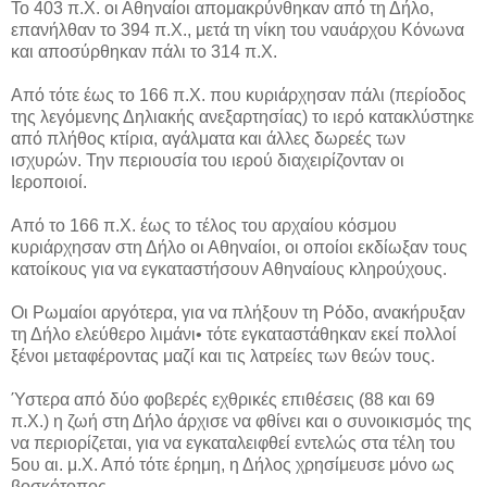
Το 403 π.Χ. οι Αθηναίοι απομακρύνθηκαν από τη Δήλο,
επανήλθαν το 394 π.Χ., μετά τη νίκη του ναυάρχου Κόνωνα
και αποσύρθηκαν πάλι το 314 π.Χ.
Από τότε έως το 166 π.Χ. που κυριάρχησαν πάλι (περίοδος
της λεγόμενης Δηλιακής ανεξαρτησίας) το ιερό κατακλύστηκε
από πλήθος κτίρια, αγάλματα και άλλες δωρεές των
ισχυρών. Την περιουσία του ιερού διαχειρίζονταν οι
Ιεροποιοί.
Από το 166 π.Χ. έως το τέλος του αρχαίου κόσμου
κυριάρχησαν στη Δήλο οι Αθηναίοι, οι οποίοι εκδίωξαν τους
κατοίκους για να εγκαταστήσουν Αθηναίους κληρούχους.
Οι Ρωμαίοι αργότερα, για να πλήξουν τη Ρόδο, ανακήρυξαν
τη Δήλο ελεύθερο λιμάνι• τότε εγκαταστάθηκαν εκεί πολλοί
ξένοι μεταφέροντας μαζί και τις λατρείες των θεών τους.
Ύστερα από δύο φοβερές εχθρικές επιθέσεις (88 και 69
π.Χ.) η ζωή στη Δήλο άρχισε να φθίνει και ο συνοικισμός της
να περιορίζεται, για να εγκαταλειφθεί εντελώς στα τέλη του
5ου αι. μ.Χ. Από τότε έρημη, η Δήλος χρησίμευσε μόνο ως
βοσκότοπος.