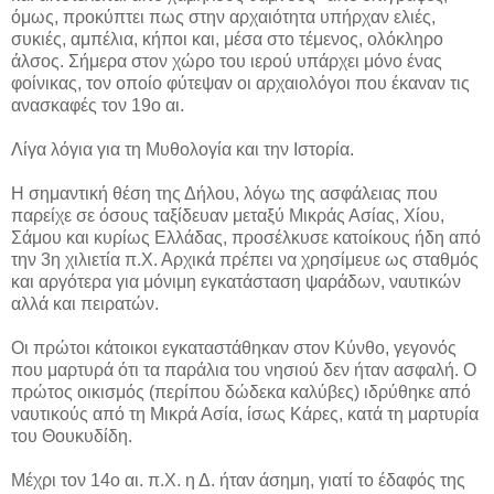
όμως, προκύπτει πως στην αρχαιότητα υπήρχαν ελιές,
συκιές, αμπέλια, κήποι και, μέσα στο τέμενος, ολόκληρο
άλσος. Σήμερα στον χώρο του ιερού υπάρχει μόνο ένας
φοίνικας, τον οποίο φύτεψαν οι αρχαιολόγοι που έκαναν τις
ανασκαφές τον 19ο αι.
Λίγα λόγια για τη Μυθολογία και την Ιστορία.
Η σημαντική θέση της Δήλου, λόγω της ασφάλειας που
παρείχε σε όσους ταξίδευαν μεταξύ Μικράς Ασίας, Χίου,
Σάμου και κυρίως Ελλάδας, προσέλκυσε κατοίκους ήδη από
την 3η χιλιετία π.Χ. Αρχικά πρέπει να χρησίμευε ως σταθμός
και αργότερα για μόνιμη εγκατάσταση ψαράδων, ναυτικών
αλλά και πειρατών.
Οι πρώτοι κάτοικοι εγκαταστάθηκαν στον Κύνθο, γεγονός
που μαρτυρά ότι τα παράλια του νησιού δεν ήταν ασφαλή. Ο
πρώτος οικισμός (περίπου δώδεκα καλύβες) ιδρύθηκε από
ναυτικούς από τη Μικρά Ασία, ίσως Κάρες, κατά τη μαρτυρία
του Θουκυδίδη.
Μέχρι τον 14o αι. π.Χ. η Δ. ήταν άσημη, γιατί το έδαφός της