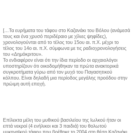
[…Τα ευρήματα του τάφου στο Καζανάκι του Βόλου (ανάμεσά
τους και ένα χρυσό περιδέραιο με χίλιες ψηφίδες),
χρονολογούνται από το τέλος του 15ου αι. π.Χ. μέχρι το
τέλος του 14ο αι. π.Χ. σύμφωνα με τις ραδιοχρονολογήσεις
του «Δημόκριτου».
Το ενδιαφέρον είναι ότι την ίδια περίοδο οι αρχαιολόγοι
υποστηρίζουν ότι οικοδομήθηκαν τα πρώτα ανακτορικά
συγκροτήματα γύρω από τον μυχό του Παγασητικού
κόλπου. Είναι δηλαδή μια περίοδος μεγάλης προόδου στην
πρώιμη αυτή εποχή.
Επίλεκτα μέλη του μυθικού βασιλείου της Ιωλκού ήταν οι
επτά νεκροί (4 ενήλικοι και 3 παιδιά) του θολωτού
μυκηναϊκού τάφου που βρέθηκε το 2004 στη θέση Καζανάκι