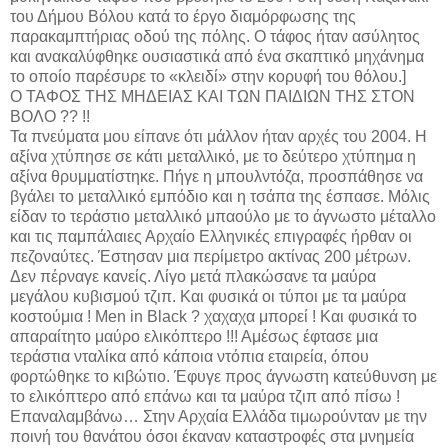
του Δήμου Βόλου κατά το έργο διαμόρφωσης της
παρακαμπτήριας οδού της πόλης. Ο τάφος ήταν ασύλητος
και ανακαλύφθηκε ουσιαστικά από ένα σκαπτικό μηχάνημα
το οποίο παρέσυρε το «κλειδί» στην κορυφή του θόλου.]
Ο ΤΑΦΟΣ ΤΗΣ ΜΗΔΕΙΑΣ ΚΑΙ ΤΩΝ ΠΑΙΔΙΩΝ ΤΗΣ ΣΤΟΝ
ΒΟΛΟ ?? !!
Τα πνεύματα μου είπανε ότι μάλλον ήταν αρχές του 2004. Η
αξίνα χτύπησε σε κάτι μεταλλικό, με το δεύτερο χτύπημα η
αξίνα θρυμματίστηκε. Πήγε η μπουλντόζα, προσπάθησε να
βγάλει το μεταλλικό εμπόδιο και η τσάπα της έσπασε. Μόλις
είδαν το τεράστιο μεταλλικό μπαούλο με το άγνωστο μέταλλο
και τις παμπάλαιες Αρχαίο Ελληνικές επιγραφές ήρθαν οι
πεζοναύτες. Έστησαν μια περίμετρο ακτίνας 200 μέτρων.
Δεν πέρναγε κανείς. Λίγο μετά πλακώσανε τα μαύρα
μεγάλου κυβισμού τζιπ. Και φυσικά οι τύποι με τα μαύρα
κοστούμια ! Men in Black ? χαχαχα μπορεί ! Και φυσικά το
απαραίτητο μαύρο ελικόπτερο !!! Αμέσως έφτασε μια
τεράστια νταλίκα από κάποια ντόπια εταιρεία, όπου
φορτώθηκε το κιβώτιο. Έφυγε προς άγνωστη κατεύθυνση με
το ελικόπτερο από επάνω και τα μαύρα τζιπ από πίσω !
Επαναλαμβάνω… Στην Αρχαία Ελλάδα τιμωρούνταν με την
ποινή του θανάτου όσοι έκαναν καταστροφές στα μνημεία