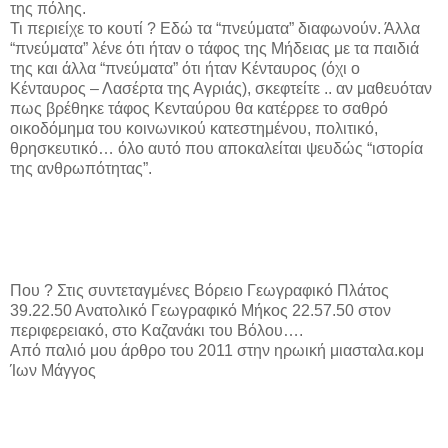
της πόλης.
Τι περιείχε το κουτί ? Εδώ τα “πνεύματα” διαφωνούν. Άλλα
“πνεύματα” λένε ότι ήταν ο τάφος της Μήδειας με τα παιδιά
της και άλλα “πνεύματα” ότι ήταν Κένταυρος (όχι ο
Κένταυρος – Λασέρτα της Αγριάς), σκεφτείτε .. αν μαθευόταν
πως βρέθηκε τάφος Κενταύρου θα κατέρρεε το σαθρό
οικοδόμημα του κοινωνικού κατεστημένου, πολιτικό,
θρησκευτικό… όλο αυτό που αποκαλείται ψευδώς “ιστορία
της ανθρωπότητας”.
Που ? Στις συντεταγμένες Βόρειο Γεωγραφικό Πλάτος
39.22.50 Ανατολικό Γεωγραφικό Μήκος 22.57.50 στον
περιφερειακό, στο Καζανάκι του Βόλου….
Από παλιό μου άρθρο του 2011 στην ηρωική μιασταλα.κομ
Ίων Μάγγος