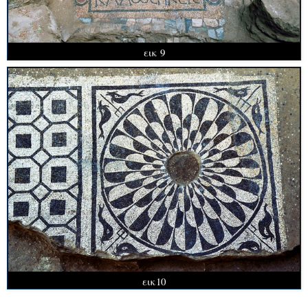
εικ 9
εικ10