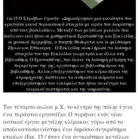
εικ15 Ο Στράβων έγραψε: «Δημιούργησαν μια κοινότητα που
κρατούσε κοινά περιουσιακά στοιχεία με ιερέα που διορίστηκε
από τους βασιλιάδες». Μεταξύ των μεγάλων μυαλών που
δούλευαν εκεί ήταν οι μαθηματικοί Ερατοσθένης και Ευκλείδης,
οι φυσικοί Αρχιμήδης, ο ποιητής Θεόκριτος και οι φιλόσοφοι
Ζήνων και Επίκουρος . Ο Ευκλείδης ολοκλήρωσε τα διάσημα
στοιχεία του την Ευκλείδιο γεωμετρία και άλλα στη
βιβλιοθήκη. Ο Ερατοσθένης, που έκανε τη διάσημη μέτρηση της
περιμέτρου της γης, εργάστηκε ως βιβλιοθηκάριος της
βιβλιοθήκης. Άλλοι επεξεργάστηκαν τον κύριο άξονα της
ατμομηχανής, διόπτευαν τα ανθρώπινα σώματα και
επεξεργάστηκαν τον εγκέφαλο που ήταν το κέντρο του
νευρικού συστήματος και της νοημοσύνης.
Τον τέταρτο αιώνα μ.Χ. το κέντρο της πόλης έγινε
ένα τεράστιο εργοτάξιο. Ο πυρήνας ενός νέου
αστικού έργου μεγάλης κλίμακας γύρω από το
οποίο κατασκευάστηκε ένα δημόσιο συγκρότημα
κτιρίων (Εικ. 15 / ήταν ένα συγκρότημα μεγάλων