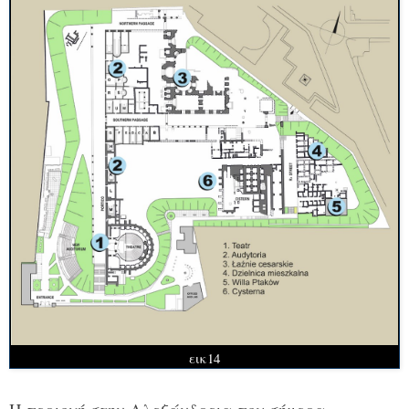
εικ14