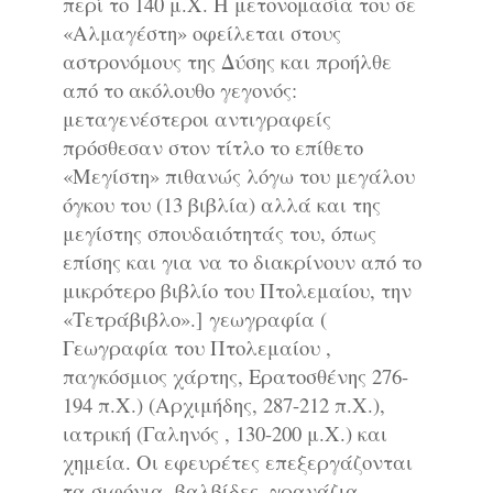
περί το 140 μ.Χ. Η μετονομασία του σε
«Αλμαγέστη» οφείλεται στους
αστρονόμους της Δύσης και προήλθε
από το ακόλουθο γεγονός:
μεταγενέστεροι αντιγραφείς
πρόσθεσαν στον τίτλο το επίθετο
«Μεγίστη» πιθανώς λόγω του μεγάλου
όγκου του (13 βιβλία) αλλά και της
μεγίστης σπουδαιότητάς του, όπως
επίσης και για να το διακρίνουν από το
μικρότερο βιβλίο του Πτολεμαίου, την
«Τετράβιβλο».]
γεωγραφία (
Γεωγραφία του Πτολεμαίου ,
παγκόσμιος χάρτης, Ερατοσθένης 276-
194 π.Χ.) (Αρχιμήδης, 287-212 π.Χ.),
ιατρική (Γαληνός , 130-200 μ.Χ.) και
χημεία. Οι εφευρέτες επεξεργάζονται
τα σιφόνια, βαλβίδες, γρανάζια,