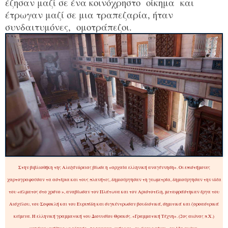
έζησαν μαζί σε ένα κοινόχρηστο οίκημα και
έτρωγαν μαζί σε μια τραπεζαρία, ήταν
συνδαιτυμόνες, ομοτράπεζοι.
Στην βιβλιοθήκη της Αλεξάνδρειας βίωσε η «αρχαία ελληνική αναγέννηση». Οι επιστήμονες
χαρτογραφούσαν τα αστέρια και τους πλανήτες, δημιούργησαν τη γεωμετρία, δημιούργησαν την ιδέα
του «άλματος στο χρόνο », αναβίωσαν τον Πλάτωνα και τον Αριστοτέλη, μεταφράστηκαν έργα του
Αισχύλου, του Σοφοκλή και του Ευριπίδη και συγκέντρωσαν βουδιστικά, σημιτικά και ζοροαστρικά
κείμενα. Η ελληνική γραμματική του Διονυσίου Θρακός. «Γραμματική Τέχνη». (2ος αιώνας π.Χ.)