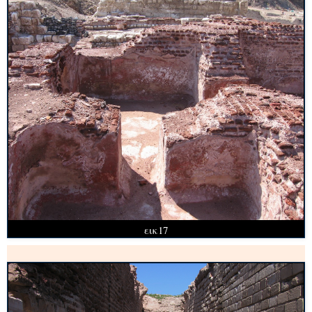
εικ17