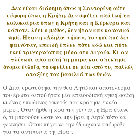
Δεν είναι διάσημη όπως η Σαντορίνη ούτε
εύφορη όπως η Κρήτη. Δεν σφύζει από ζωή τα
καλοκαίρια όπως η Κρήτη και η Κέρκυρα και
κάποτε, λέει ο μύθος, δεν ήταν καν κανονικό
νησί. Ήταν η «Άδηλος νήσος», το νησί που δεν
φαινόταν, επειδή έπλεε πότε εδώ και πότε
εκεί τριγυρνώντας μέσα στο Αιγαίο. Κι αν
γλίτωσε από αυτή τη μοίρα και απέκτησε
όνομα ένδοξο, το οφείλει σε μία από τις πολλές
αταξίες του βασιλιά των θεών.
Ο Δίας ερωτεύτηκε την θεά Λητώ και αποτέλεσμα
του έρωτα αυτού ήταν μία επεισοδιακή εγκυμοσύνη
κι ένας επώδυνος τοκετός που κράτησε εννέα
μέρες. Όταν ήρθε η ώρα της γέννας, η Ήρα έκανε
ό, τι μπορούσε ώστε να μην βρει η Λητώ τόπο να
γεννήσει. Όπου πήγαινε την έδιωχναν από φόβο
για τα αντίποινα της Ήρας.