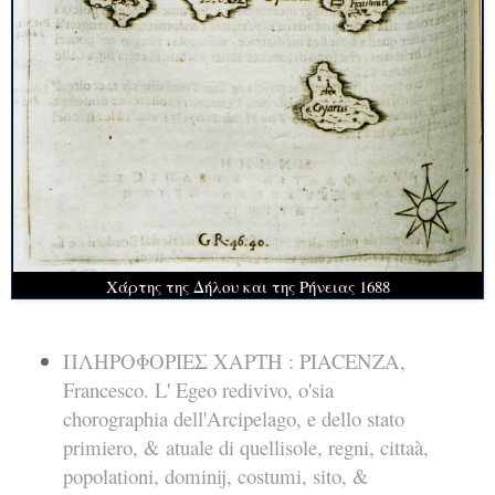
Χάρτης της Δήλου και της Ρήνειας 1688
ΠΛΗΡΟΦΟΡΙΕΣ ΧΑΡΤΗ : PIACENZA,
Francesco. L' Egeo redivivo, o'sia
chorographia dell'Arcipelago, e dello stato
primiero, & atuale di quellisole, regni, cittaà,
popolationi, dominij, costumi, sito, &