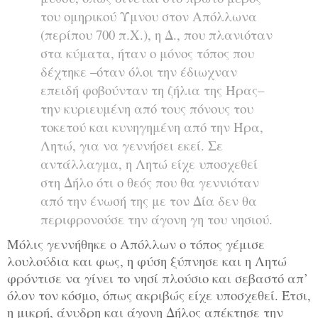
του ομηρικού Ύμνου στον Απόλλωνα
(περίπου 700 π.Χ.), η Δ., που πλανιόταν
στα κύματα, ήταν ο μόνος τόπος που
δέχτηκε –όταν όλοι την έδιωχναν
επειδή φοβούνταν τη ζήλια της Ήρας–
την κυριευμένη από τους πόνους του
τοκετού και κυνηγημένη από την Ήρα,
Λητώ, για να γεννήσει εκεί. Σε
αντάλλαγμα, η Λητώ είχε υποσχεθεί
στη Δήλο ότι ο θεός που θα γεννιόταν
από την ένωσή της με τον Δία δεν θα
περιφρονούσε την άγονη γη του νησιού.
Μόλις γεννήθηκε ο Απόλλων ο τόπος γέμισε
λουλούδια και φως, η φύση ξύπνησε και η Λητώ
φρόντισε να γίνει το νησί πλούσιο και σεβαστό απ’
όλον τον κόσμο, όπως ακριβώς είχε υποσχεθεί. Έτσι,
η μικρή, άνυδρη και άγονη Δήλος απέκτησε την