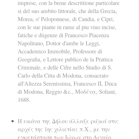
imprese, con la breue descrittione particolare
si del suo ambito littorale, che della Grecia,
Morea, o' Peloponnese, di Candia, e Cipri,
con le sue piante in rame al piu viuo incise,
fatiche e diigenze di Francesco Piacenza
Napolitano, Dottor d'ambe le Leggi,
Accademico Immobile, Professore di
Geografia, e Lettore publico de la Prattica
Criminale, e delle Cifre nello Studio di S.
Carlo della Citta di Modona, consacrato
all'Altezza Serenissima, Francesco II, Duca
di Modona, Reggio &c., Μοδένα, Soliani,
1688.
Η εικόνα της Δήλου άλλαξε ριζικά στις
αρχές της 1ης χιλιετίας π.Χ., με την
εγκατάσταση των Ιώνων στο Αιγαίο.