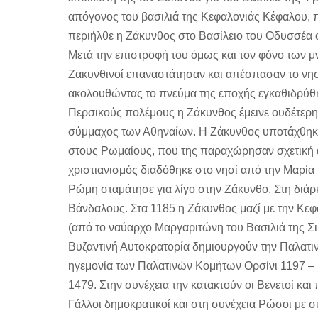
απόγονος του βασιλιά της Κεφαλονιάς Κέφαλου, 
περιήλθε η Ζάκυνθος στο Βασίλειο του Οδυσσέα 
Μετά την επιστροφή του όμως και τον φόνο των μ
Ζακυνθινοί επαναστάτησαν και απέσπασαν το νησί
ακολουθώντας το πνεύμα της εποχής εγκαθιδρύθη
Περσικούς πολέμους η Ζάκυνθος έμεινε ουδέτερ
σύμμαχος των Αθηναίων. Η Ζάκυνθος υποτάχθηκε
στους Ρωμαίους, που της παραχώρησαν σχετική 
χριστιανισμός διαδόθηκε στο νησί από την Μαρία 
Ρώμη σταμάτησε για λίγο στην Ζάκυνθο. Στη διάρκ
Βάνδαλους. Στα 1185 η Ζάκυνθος μαζί με την Κε
(από το ναύαρχο Μαργαριτώνη του Βασιλιά της Σι
Βυζαντινή Αυτοκρατορία δημιουργούν την Παλατι
ηγεμονία των Παλατινών Κομήτων Ορσίνι 1197 – 
1479. Στην συνέχεια την κατακτούν οι Βενετοί και
Γάλλοι δημοκρατικοί και στη συνέχεια Ρώσοι με