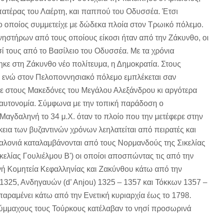
πατέρας του Λαέρτη, και παππού του Οδυσσέα. Έτσι
ο οποίος συμμετείχε με δώδεκα πλοία στον Τρωικό πόλεμο.
νηστήρων από τους οποίους είκοσι ήταν από την Ζάκυνθο, οι
 τους από το Βασίλειο του Οδυσσέα. Με τα χρόνια
κε στη Ζάκυνθο νέο πολίτευμα, η Δημοκρατία. Στους
η ενώ στον Πελοποννησιακό πόλεμο εμπλέκεται σαν
 στους Μακεδόνες του Μεγάλου Αλεξάνδρου κι αργότερα
αυτονομία. Σύμφωνα με την τοπική παράδοση ο
Μαγδαληνή το 34 μ.Χ. όταν το πλοίο που την μετέφερε στην
εια των βυζαντινών χρόνων λεηλατείται από πειρατές και
φαλονιά καταλαμβάνονται από τους Νορμανδούς της Σικελίας
κελίας Γουλιέλμου Β') οι οποίοι αποσπώντας τις από την
νή Κομητεία Κεφαλληνίας και Ζακύνθου κάτω από την
1325, Ανδηγαυών (d’ Anjou) 1325 – 1357 και Τόκκων 1357 –
 παραμένει κάτω από την Ενετική κυριαρχία έως το 1798.
 σύμμαχους τους Τούρκους κατέλαβαν το νησί προσωρινά