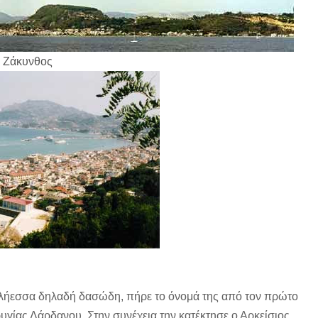
Ζάκυνθος
Υλήεσσα δηλαδή δασώδη, πήρε το όνομά της από τον πρώτο
ρυγίας Δάρδανου. Στην συνέχεια την κατέκτησε ο Αρκείσιος,