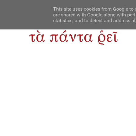
Αρχική
Contact Us
About Us
This site uses cookies from Google to d
are shared with Google along with perf
statistics, and to detect and address a