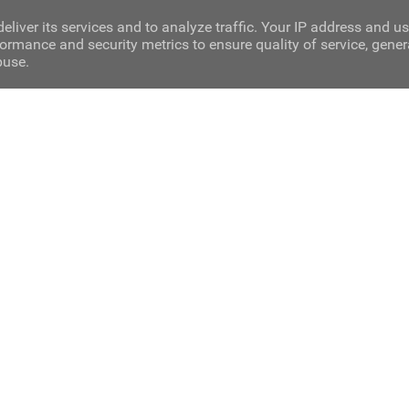
eliver its services and to analyze traffic. Your IP address and u
ormance and security metrics to ensure quality of service, gene
buse.