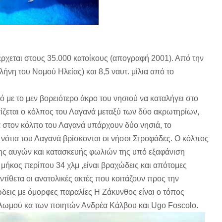
νέρχεται στους 35.000 κατοίκους (απογραφή 2001). Από την
ήνη του Νομού Ηλείας) και 8,5 ναυτ. μίλια από το
ό με το μεν βορειότερο άκρο του νησιού να καταλήγει στο
τίζεται ο κόλπος του Λαγανά μεταξύ των δύο ακρωτηρίων,
α στον κόλπο του Λαγανά υπάρχουν δύο νησιά, το
 νότια του Λαγανά βρίσκονται οι νήσοι Στροφάδες. Ο κόλπος
ης αυγών και κατασκευής φωλιών της υπό εξαφάνιση
 μήκος περίπου 34 χλμ ,είναι βραχώδεις και απότομες
ντίθετα οι ανατολικές ακτές που κοιτάζουν προς την
δεις με όμορφες παραλίες Η Ζάκυνθος είναι ο τόπος
ολωμού κα των ποιητών Ανδρέα Κάλβου και Ugo Foscolo.