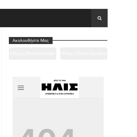
Ακολουθήστε Μας
Https://www.youtube.
Https://www.faceboo
Com/channel/UC0wk
K.com/tapantarei1965
2ge3sheyTkgpAkeBan
/?
G
Ref=pages_you_mana
Ge