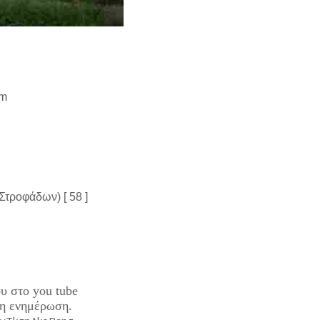
tm
Στροφάδων) [ 58 ]
υ στο you tube
ρη ενημέρωση.