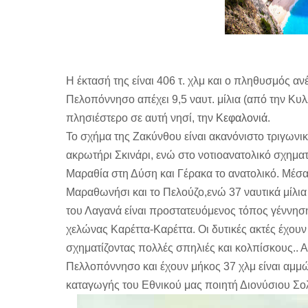
Η έκτασή της είναι 406 τ. χλμ και ο πληθυσμός α
Πελοπόννησο απέχει 9,5 ναυτ. μίλια (από την Κυλλ
πλησιέστερο σε αυτή νησί, την
Κεφαλονιά
.
Το σχήμα της Ζακύνθου είναι ακανόνιστο τριγωνικ
ακρωτήρι Σκινάρι, ενώ στο νοτιοανατολικό σχημα
Μαραθία στη Δύση και Γέρακα το ανατολικό. Μέσ
Μαραθωνήσι και το Πελούζο,ενώ 37 ναυτικά μίλια
του Λαγανά είναι προστατευόμενος τόπος γέννησ
χελώνας Καρέττα-Καρέττα. Οι δυτικές ακτές έχουν
σχηματίζοντας πολλές σπηλιές και κολπίσκους.. Α
Πελλοπόννησο και έχουν μήκος 37 χλμ είναι αμμώ
καταγωγής του Εθνικού μας ποιητή Διονύσιου Σ