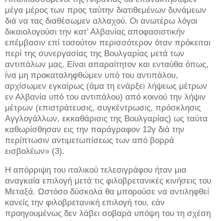
μέγα μέρος των προς ταύτην διατιθεμένων δυνάμεων
διά να τας διαθέσωμεν αλλαχού. Οι ανωτέρω λόγοι
δικαιολογούσι την κατ’ Αλβανίας αποφασιστικήν
επέμβασιν επί τοσούτον περισσότερον όταν πρόκειται
περί της συνεργασίας της Βουλγαρίας μετά των
αντιπάλων μας. Είναι απαραίτητον και ενταύθα όπως,
ίνα μη προκαταληφθώμεν υπό του αντιπάλου,
αρχίσωμεν εγκαίρως (άμα τη ενάρξει λήψεως μέτρων
εν Αλβανία υπό του αντιπάλου) από κοινού την λήψιν
μέτρων (επιστράτευσις, συγκέντρωσις, πρόσκλησις
Αγγλογάλλων, εκκαθάρισις της Βουλγαρίας) ως ταύτα
καθωρίσθησαν εις την παράγραφον 12γ διά την
περίπτωσιν αντιμετωπίσεως των από βορρά
εισβολέων» (3).
Η απόρριψη του ιταλικού τελεσιγράφου ήταν μια
αναγκαία επιλογή μετά τις φιλοβρετανικές κινήσεις του
Μεταξά. Ωστόσο δύσκολα θα μπορούσε να αντιληφθεί
κανείς την φιλοβρετανική επιλογή του, εάν
προηγουμένως δεν λάβει σοβαρά υπόψη του τη σχέση