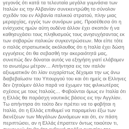
γεγονός ότι κατά τα τελευταία μεγάλα γυμνάσια των
Ιταλών εις την Αλβανίαν συνεκεντρώθη το σύνολον
σχεδόν του εν Αλβανία ιταλικού στρατού, πλην μιας
μεραρχίας, εγγύς των συνόρων μας. Προσέθεσα ότι η
ενίσχυσις ημών αύτη ουδένα άλλον έχει σκοπόν ή να
καθησυχάσει τους πληθυσμούς τους ανησυχήσαντας εκ
των σοβαρών ιταλικών συγκεντρώσεων. Μοι είπε τότε
ο ιταλός στρατιωτικός ακόλουθος ότι η Ιταλία έχει δώση
εγγυήσεις ότι θα σεβασθή την ακεραιότητά μας,
συνεπώς δεν δύναται αυτός να εξηγήση γιατί ελάβομεν
το ανωτέρω μέτρον… Απήντησα εις τον ιταλόν
αξιωματικόν ότι λίαν ευχαρίστως δέχομαι την ως άνω
διαβεβαίωσιν του Υπουργού του και ότι ημείς οι Ελληνες
δεν ζητούμεν άλλο παρά να έχωμεν τας φιλικωτέρας
σχέσεις με τους Ιταλούς… Φοβούνται όμως εν Ιταλία ότι
η Ελλάς θα παράσχη ναυτικάς βάσεις εις την Αγγλίαν.
Τω απήντησα ότι τούτο δεν πρέπει να το φοβήται η
Ιταλία, ότι η Ελλάς επιθυμεί να παραμείνει έξω των
διενέξεων των Μεγάλων Δυνάμεων και ότι, εν πάση
περιπτώσει, αν η Ελλάς έπραττεν όντως τοιούτον τι,