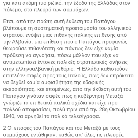
για κάτι ακόμη πιο ριζικό, την έξοδο της Ελλάδας στον
πόλεμο, στο πλευρό των συμμάχων.
Ετσι, από την πρώτη αυτή έκθεση του Παπάγου
βλέπουμε τη συστηματική προετοιμασία του ελληνικού
στρατού, ενόψει μιας πιθανής ιταλικής επίθεσης από
την Αλβανία, μια επίθεση που ο Παπάγος προφανώς
θεωρούσε πιθανότατη και πάντως δεν είχε καμία
πρόθεση να αγνοήσει, πόσω μάλλον που είχε να
αντιμετωπίσει έντονες ιταλικές στρατιωτικές κινήσεις
στην ελληνοαλβανική μεθόριο. Η Ελλάδα καθιστούσε
επιπλέον σαφές προς τους Ιταλούς, πως δεν επρόκειτο
να δεχθεί καμία αμφισβήτηση της εδαφικής
ακεραιότητας, και επομένως, από την έκθεση αυτή του
Παπάγου γινόταν σαφές πως η κυβέρνηση Μεταξά
γνώριζε τα επιθετικά ιταλικά σχέδια και είχε προ
πολλού αποφασίσει, πολύ πριν από την 28η Οκτωβρίου
1940, να αρνηθεί τα ιταλικά τελεσίγραφα.
2 Οι επαφές του Παπάγου και του Μεταξά με τους
συμμάχους εντάθηκαν, καθώς απ’ όλες τις πλευρές