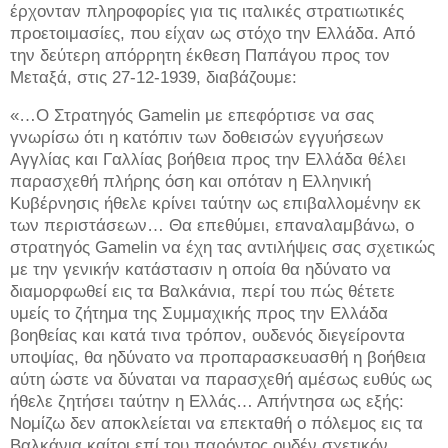
έρχονταν πληροφορίες για τις ιταλικές στρατιωτικές
προετοιμασίες, που είχαν ως στόχο την Ελλάδα. Από
την δεύτερη απόρρητη έκθεση Παπάγου προς τον
Μεταξά, στις 27-12-1939, διαβάζουμε:
«…Ο Στρατηγός Gamelin με επεφόρτισε να σας
γνωρίσω ότι η κατόπιν των δοθεισών εγγυήσεων
Αγγλίας και Γαλλίας βοήθεια προς την Ελλάδα θέλει
παρασχεθή πλήρης όση και οπόταν η Ελληνική
Κυβέρνησις ήθελε κρίνει ταύτην ως επιβαλλομένην εκ
των περιστάσεων… Θα επεθύμει, επαναλαμβάνω, ο
στρατηγός Gamelin να έχη τας αντιλήψεις σας σχετικώς
με την γενικήν κατάστασιν η οποία θα ηδύνατο να
διαμορφωθεί εις τα Βαλκάνια, περί του πώς θέτετε
υμείς το ζήτημα της Συμμαχικής προς την Ελλάδα
βοηθείας και κατά τινα τρόπον, ουδενός διεγείροντα
υποψίας, θα ηδύνατο να προπαρασκευασθή η βοήθεια
αύτη ώστε να δύναται να παρασχεθή αμέσως ευθύς ως
ήθελε ζητήσει ταύτην η Ελλάς… Απήντησα ως εξής:
Νομίζω δεν αποκλείεται να επεκταθή ο πόλεμος εις τα
Βαλκάνια καίτοι επί του παρόντος ουδέν σχετικόν