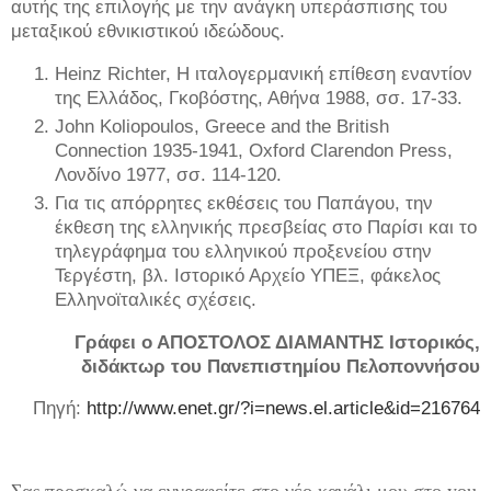
αυτής της επιλογής με την ανάγκη υπεράσπισης του
μεταξικού εθνικιστικού ιδεώδους.
Heinz Richter, Η ιταλογερμανική επίθεση εναντίον
της Ελλάδος, Γκοβόστης, Αθήνα 1988, σσ. 17-33.
John Koliopoulos, Greece and the British
Connection 1935-1941, Oxford Clarendon Press,
Λονδίνο 1977, σσ. 114-120.
Για τις απόρρητες εκθέσεις του Παπάγου, την
έκθεση της ελληνικής πρεσβείας στο Παρίσι και το
τηλεγράφημα του ελληνικού προξενείου στην
Τεργέστη, βλ. Ιστορικό Αρχείο ΥΠΕΞ, φάκελος
Ελληνοϊταλικές σχέσεις.
Γράφει ο ΑΠΟΣΤΟΛΟΣ ΔΙΑΜΑΝΤΗΣ Ιστορικός,
διδάκτωρ του Πανεπιστημίου Πελοποννήσου
Πηγή:
http://www.enet.gr/?i=news.el.article&id=216764