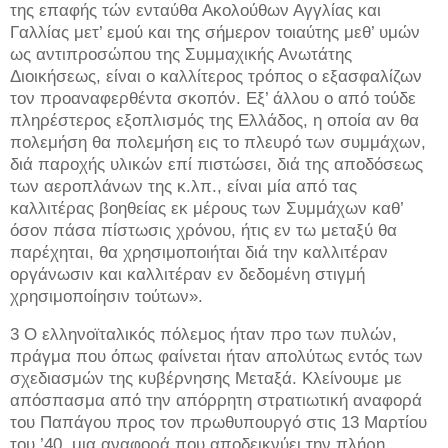
της επαφής τών ενταύθα Ακολούθων Αγγλίας και
Γαλλίας μετ’ εμού και της σήμερον τοιαύτης μεθ’ υμών
ως αντιπροσώπου της Συμμαχικής Ανωτάτης
Διοικήσεως, είναι ο καλλίτερος τρόπος ο εξασφαλίζων
τον προαναφερθέντα σκοπόν. Εξ’ άλλου ο από τούδε
πληρέστερος εξοπλισμός της Ελλάδος, η οποία αν θα
πολεμήση θα πολεμήση εις το πλευρό των συμμάχων,
διά παροχής υλικών επί πιστώσει, διά της αποδόσεως
των αεροπλάνων της κ.λπ., είναι μία από τας
καλλιτέρας βοηθείας εκ μέρους των Συμμάχων καθ’
όσον πάσα πίστωσις χρόνου, ήτις εν τω μεταξύ θα
παρέχηται, θα χρησιμοποιήται διά την καλλιτέραν
οργάνωσιν και καλλιτέραν εν δεδομένη στιγμή
χρησιμοποίησιν τούτων».
3 Ο ελληνοϊταλικός πόλεμος ήταν προ των πυλών,
πράγμα που όπως φαίνεται ήταν απολύτως εντός των
σχεδιασμών της κυβέρνησης Μεταξά. Κλείνουμε με
απόσπασμα από την απόρρητη στρατιωτική αναφορά
του Παπάγου προς τον πρωθυπουργό στις 13 Μαρτίου
του ’40, μια αναφορά που αποδεικνύει την πλήρη