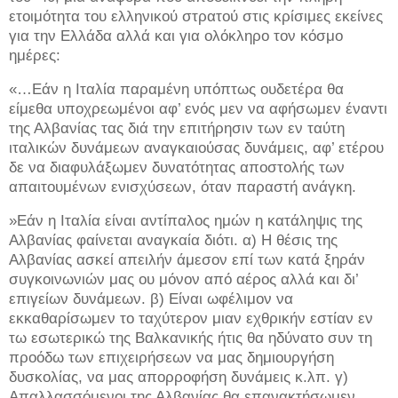
ετοιμότητα του ελληνικού στρατού στις κρίσιμες εκείνες
για την Ελλάδα αλλά και για ολόκληρο τον κόσμο
ημέρες:
«…Εάν η Ιταλία παραμένη υπόπτως ουδετέρα θα
είμεθα υποχρεωμένοι αφ’ ενός μεν να αφήσωμεν έναντι
της Αλβανίας τας διά την επιτήρησιν των εν ταύτη
ιταλικών δυνάμεων αναγκαιούσας δυνάμεις, αφ’ ετέρου
δε να διαφυλάξωμεν δυνατότητας αποστολής των
απαιτουμένων ενισχύσεων, όταν παραστή ανάγκη.
»Εάν η Ιταλία είναι αντίπαλος ημών η κατάληψις της
Αλβανίας φαίνεται αναγκαία διότι. α) Η θέσις της
Αλβανίας ασκεί απειλήν άμεσον επί των κατά ξηράν
συγκοινωνιών μας ου μόνον από αέρος αλλά και δι’
επιγείων δυνάμεων. β) Είναι ωφέλιμον να
εκκαθαρίσωμεν το ταχύτερον μιαν εχθρικήν εστίαν εν
τω εσωτερικώ της Βαλκανικής ήτις θα ηδύνατο συν τη
προόδω των επιχειρήσεων να μας δημιουργήση
δυσκολίας, να μας απορροφήση δυνάμεις κ.λπ. γ)
Απαλλασσόμενοι της Αλβανίας θα επανακτήσωμεν