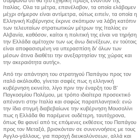
συμφωνώ ότι θα ήτο εχθρική πράξις εναντίον της
Ιταλίας. Ολα τα μέτρα, επανέλαβον, τα οποία ελάβομεν
μέχρι σήμερον είναι αντίμετρα, ούτως ειπείν, τα οποία η
Ελληνική Κυβέρνησις έκρινε σκόπιμον να λάβη κατόπιν
των τελευταίων στρατιωτικών μέτρων της Ιταλίας εν
Αλβανία, καθόσον, καίτοι η πολιτική της είναι να τηρήση
την Ελλάδα αμέτοχον των ως άνω διενέξεων, εν τούτοις
είναι αποφασισμένη να υπερασπίση δι’ όλων των
μέσων άτινα διαθέτει την ανεξαρτησίαν της χώρας και
την ακεραιότητα αυτής».
Από την απάντηση του στρατηγού Παπάγου προς τον
ιταλό ακόλουθο, γίνεται σαφές πως η ελληνική
κυβέρνηση εκινείτο, λίγο πριν την έναρξη του Β’
Παγκοσμίου Πολέμου, με τρόπο ιδιαίτερα προσεκτικό
απέναντι στην Ιταλία και σαφώς παραπλανητικό: ενώ
την ίδια στιγμή διαβεβαίωνε την κυβέρνηση Μουσολίνι
πως η Ελλάδα θα παρέμενε ουδέτερη, ταυτόχρονα,
όπως θα φανεί από τις επόμενες εκθέσεις του Παπάγου
προς τον Μεταξά, βρισκόνταν σε συνεννοήσεις με τους
Αγγλο-γάλλους, για παροχή διευκολύνσεων, αλλά και