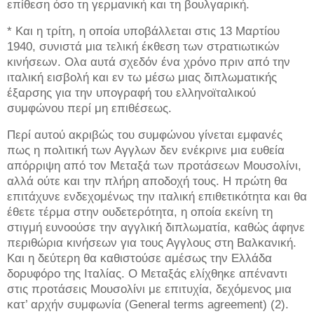
επίθεση όσο τη γερμανική και τη βουλγαρική.
* Και η τρίτη, η οποία υποβάλλεται στις 13 Μαρτίου
1940, συνιστά μια τελική έκθεση των στρατιωτικών
κινήσεων. Ολα αυτά σχεδόν ένα χρόνο πριν από την
ιταλική εισβολή και εν τω μέσω μιας διπλωματικής
έξαρσης για την υπογραφή του ελληνοϊταλικού
συμφώνου περί μη επιθέσεως.
Περί αυτού ακριβώς του συμφώνου γίνεται εμφανές
πως η πολιτική των Αγγλων δεν ενέκρινε μια ευθεία
απόρριψη από τον Μεταξά των προτάσεων Μουσολίνι,
αλλά ούτε και την πλήρη αποδοχή τους. Η πρώτη θα
επιτάχυνε ενδεχομένως την ιταλική επιθετικότητα και θα
έθετε τέρμα στην ουδετερότητα, η οποία εκείνη τη
στιγμή ευνοούσε την αγγλική διπλωματία, καθώς άφηνε
περιθώρια κινήσεων για τους Αγγλους στη Βαλκανική.
Και η δεύτερη θα καθιστούσε αμέσως την Ελλάδα
δορυφόρο της Ιταλίας. Ο Μεταξάς ελίχθηκε απέναντι
στις προτάσεις Μουσολίνι με επιτυχία, δεχόμενος μια
κατ’ αρχήν συμφωνία (General terms agreement) (2).