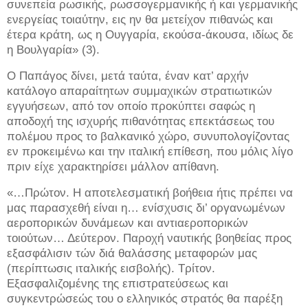
συνεπεία ρωσικής, ρωσσογερμανικής ή και γερμανικής
ενεργείας τοιαύτην, εις ην θα μετείχον πιθανώς και
έτερα κράτη, ως η Ουγγαρία, εκούσα-άκουσα, ιδίως δε
η Βουλγαρία» (3).
Ο Παπάγος δίνει, μετά ταύτα, έναν κατ’ αρχήν
κατάλογο απαραίτητων συμμαχικών στρατιωτικών
εγγυήσεων, από τον οποίο προκύπτει σαφώς η
αποδοχή της ισχυρής πιθανότητας επεκτάσεως του
πολέμου προς το βαλκανικό χώρο, συνυπολογίζοντας
εν προκειμένω και την ιταλική επίθεση, που μόλις λίγο
πριν είχε χαρακτηρίσει μάλλον απίθανη.
«…Πρώτον. Η αποτελεσματική βοήθεια ήτις πρέπει να
μας παρασχεθή είναι η… ενίσχυσις δι’ οργανωμένων
αεροπορικών δυνάμεων και αντιαεροπορικών
τοιούτων… Δεύτερον. Παροχή ναυτικής βοηθείας προς
εξασφάλισιν τών διά θαλάσσης μεταφορών μας
(περίπτωσις ιταλικής εισβολής). Τρίτον.
Εξασφαλιζομένης της επιστρατεύσεως και
συγκεντρώσεώς του ο ελληνικός στρατός θα παρέξη