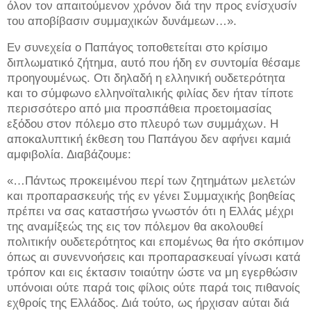
όλον τον απαιτούμενον χρόνον διά την προς ενίσχυσίν
του αποβίβασιν συμμαχικών δυνάμεων…».
Εν συνεχεία ο Παπάγος τοποθετείται στο κρίσιμο
διπλωματικό ζήτημα, αυτό που ήδη εν συντομία θέσαμε
προηγουμένως. Οτι δηλαδή η ελληνική ουδετερότητα
και το σύμφωνο ελληνοϊταλικής φιλίας δεν ήταν τίποτε
περισσότερο από μια προσπάθεια προετοιμασίας
εξόδου στον πόλεμο στο πλευρό των συμμάχων. Η
αποκαλυπτική έκθεση του Παπάγου δεν αφήνει καμιά
αμφιβολία. Διαβάζουμε:
«…Πάντως προκειμένου περί των ζητημάτων μελετών
και προπαρασκευής τής εν γένει Συμμαχικής βοηθείας
πρέπει να σας καταστήσω γνωστόν ότι η Ελλάς μέχρι
της αναμίξεώς της εις τον πόλεμον θα ακολουθεί
πολιτικήν ουδετερότητος και επομένως θα ήτο σκόπιμον
όπως αι συνεννοήσεις και προπαρασκευαί γίνωσι κατά
τρόπον και εις έκτασιν τοιαύτην ώστε να μη εγερθώσιν
υπόνοιαι ούτε παρά τοις φίλοις ούτε παρά τοις πιθανοίς
εχθροίς της Ελλάδος. Διά τούτο, ως ήρχισαν αύται διά