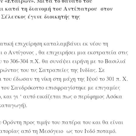
ων «Εταίρων». Μετά το θάνατο του
και κατά τη διανομή του Αντίπατρου στον
Σέλευκος έγινε διοικητής της
ατική επιχείρηση καταλαμβάνει εκ νέου τη
 ο Αντίγονος , θα επιχειρήσει μια εκστρατεία στις
 το 306-304 π.Χ. θα συνάψει ειρήνη με το Βασιλιά
ντας του τις Σατραπείες της Ινδίας. Σε
του έδωσαν τη νίκη στη μάχη της Ιψού το 301 π. Χ.
 τον Σανδρόκοττο επισφραγίστηκε με επιγαμίες
 και γι ‘ αυτό εικάζεται πως ο περίφημος Ασόκα
καταγωγή).
 Ορόντη προς τιμήν του πατέρα του και θα είναι
ρατορίας από τη Μεσόγειο ως τον Ινδό ποταμό.