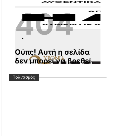
G
Ref=pages_you_mana
Ge
Πολιτισμός