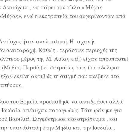
 Αντιόχεια , να πάρει τον τίτλο « Μέγας
 «Μέγας», ενώ η εκστρατεία του συγκρίνονταν από
Αντίοχος ήταν απελπιστική. Η αχανής
όν αναταραχή. Καθώς . τεράστιες περιοχές της
λύτερο μέρος της M. Aσίας κ.ά.) είχαν αποσπαστεί
ς (Mηδία, Περσίς) οι σατράπες τους (τα αδέλφια
ξαν εκείνη ακριβώς τη στιγμή που ανέβηκε στο
τατήσουν.
ύλου του Ερμεία προσπάθησε να αντιδράσει αλλά
ην Ιουδαία απέτυχαν παταγωδώς. Τότε φάνηκε για
ού Βασιλιά. Συγκέντρωσε νέο στράτευμα , και
 την επανάσταση στην Μηδία και την Ιουδαία ,