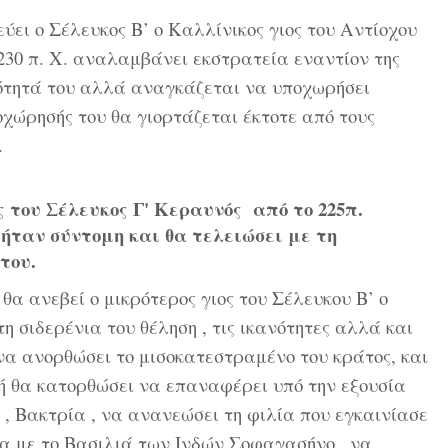
ει ο Σέλευκος Β’ ο Καλλίνικος γιος του Αντίοχου
 230 π. Χ. αναλαμβάνει εκστρατεία εναντίον της
ότητά του αλλά αναγκάζεται να υποχωρήσει
οχώρησής του θα γιορτάζεται έκτοτε από τους
.
ος του Σέλευκος Γ' Κεραυνός από το 225π.
 ήταν σύντομη και θα τελειώσει με τη
του.
 θα ανεβεί ο μικρότερος γιος του Σέλευκου Β’ ο
 τη σιδερένια του θέληση , τις ικανότητες αλλά και
να ανορθώσει το μισοκατεστραμένο του κράτος, και
ή θα κατορθώσει να επαναφέρει υπό την εξουσία
, Βακτρία , να ανανεώσει τη φιλία που εγκαινίασε
ια με το Βασιλιά των Ινδών Σοφαγασήνο , να