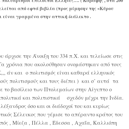
 οι πολυάριθμοι επίλοιποι Έλληνες…. ( Καβάφης , στα 200
τελείται από εφτά βιβλία (προς μίμησην της «Κύρου
ι είναι γραμμένα στην αττική διάλεκτο .
χισε την Άνοιξη του 334 π.Χ. και τελείωσε στις
. Τα χρόνια που ακολούθησαν ονομάστηκαν από τους
,,, άν και ο πολιτισμός είναι καθαρά ελληνικός
ύς πολιτισμούς και τους διέπει ) και σ’ αυτά τα
σε το βασίλειο των Πτολεμαίων στην Αίγυπτο ο
πολιτικά και πολιτιστικά σχεδόν μέχρι την Ινδία.
λέξανδρος όσο και οι διάδοχοί του και κυρίως
ποτικός Σέλευκος που γέμισε το απέραντο κράτος του
πός , Μίεζα , Πέλλα , Έδεσσα , Αχαΐα, Καλλιόπη