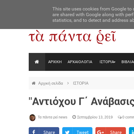
Αρχική
Contact Us
About Us
This site uses cookies from Google to d
are shared with Google along with perf
statistics, and to detect and address a
ΑΡΧΙΚΗ
ΑΡΧΑΙΟΛΟΓΙΑ
ΙΣΤΟΡΙΑ
ΒΙΒΛΙΑ
Αρχική σελίδα
ΙΣΤΟΡΙΑ
"Αντιόχου Γ΄ Ανάβασις
Τα πάντα ρεί news
Σεπτεμβρίου 13, 2019
0 comm
Share
Tweet
Share