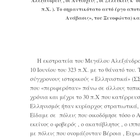
Αλεξανδρείς , οι Αντιοχείς , οι Σελευκείς κ’
π.Χ. ). Το σημαντικότατο αυτό έργο απο
Ανάβασις», του Ξενοφώντα) κα
Η εκστρατεία του Μεγάλου Αλεξάνδρου άρ
10 Ιουνίου του 323 π.Χ. με το θάνατό του
σύγχρονους ιστορικούς « Ελληνιστικά» (ΣΣ
που «περιφερόταν» πάνω σε άλλους τοπικο
χρόνια και μέχρι το 30 π.Χ που κατέρρευ
Ελληνισμός ήταν κυρίαρχος στρατιωτικά, 
Είδαμε σε πόλεις που οικοδόμησε τόσο ο Α
εκείνος ο φοβερός , ο ακατάβλητος , ο ιπ
με πόλεις που ονομάζονταν Βέροια , Ευρω