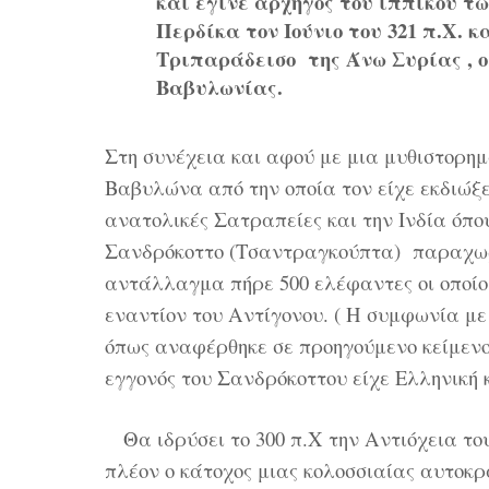
και έγινε αρχηγός του ιππικού τ
Περδίκα τον Ιούνιο του 321 π.Χ. 
Τριπαράδεισο της Άνω Συρίας , ο 
Βαβυλωνίας.
Στη συνέχεια και αφού με μια μυθιστορημ
Βαβυλώνα από την οποία τον είχε εκδιώξει
ανατολικές Σατραπείες και την Ινδία όπου
Σανδρόκοττο (Τσαντραγκούπτα) παραχωρώ
αντάλλαγμα πήρε 500 ελέφαντες οι οποίοι 
εναντίον του Αντίγονου. ( Η συμφωνία με
όπως αναφέρθηκε σε προηγούμενο κείμενο,
εγγονός του Σανδρόκοττου είχε Ελληνική 
Θα ιδρύσει το 300 π.Χ την Αντιόχεια του
πλέον ο κάτοχος μιας κολοσσιαίας αυτοκ