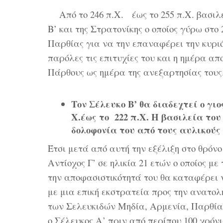
Από το 246 π.Χ. έως το 255 π.Χ. βασιλεύ
Β’ και της Στρατονίκης ο οποίος γύρω στο
Παρθίας για να την επαναφέρει την κυρι
παρόλες τις επιτυχίες του και η ημέρα απ
Πάρθους ως ημέρα της ανεξαρτησίας τους
Τον Σέλευκο Β’ θα διαδεχτεί ο γι
Χ.έως το 222 π.Χ. Η βασιλεία του
δολοφονία του από τους αυλικούς 
Έτσι μετά από αυτή την εξέλιξη στο θρόνο
Αντίοχος Γ’ σε ηλικία 21 ετών ο οποίος με
την αποφασιστικότητά του θα καταφέρει 
με μια επική εκστρατεία προς την ανατολ
των Σελευκιδών Μηδία, Αρμενία, Παρθία 
ο Σέλευκος Α’ πριν από περίπου 100 χρόν