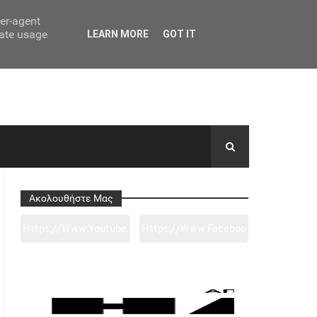
ser-agent
rate usage
LEARN MORE
GOT IT
Ακολουθήστε Μας
Https://www.youtube.
Https://www.faceboo
Com/channel/UC0wk
K.com/tapantarei1965
2ge3sheyTkgpAkeBan
/?