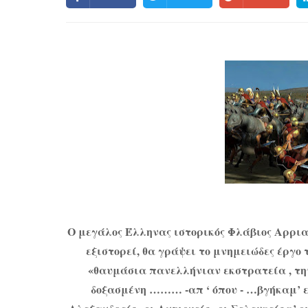
Ο μεγάλος Έλληνας ιστορικός Φλάβιος Αρρια
εξιστορεί, θα γράψει το μνημειώδες έργο
«θαυμάσια πανελλήνιαν εκστρατεία , την
δοξασμένη ……… -απ ‘ όπου - …βγήκαμ’ εμ