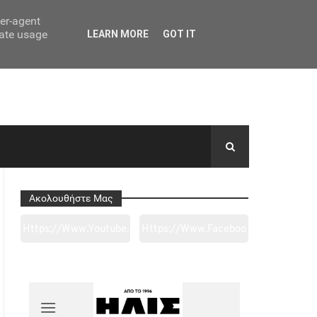
ser-agent
rate usage
LEARN MORE
GOT IT
Ακολουθήστε Μας
Https://www.youtube.
Https://www.faceboo
Com/channel/UC0wk
K.com/tapantarei1965
2ge3sheyTkgpAkeBan
/?