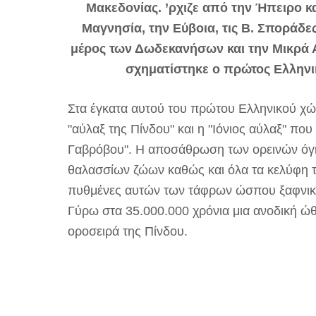
Μακεδονίας. ’ρχιζε από την Ήπειρο κα
Μαγνησία, την Εύβοια, τις Β. Σποράδες,
μέρος των Δωδεκανήσων και την Μικρά 
σχηματίστηκε ο πρώτος Ελληνικ
Στα έγκατα αυτoύ του πρώτου Ελληνικού χώ
"αύλαξ της Πίνδου" και η "Ιόνιος αύλαξ" πο
Γαβρόβου". Η αποσάθρωση των ορεινών όγκ
θαλασσίων ζώων καθώς και όλα τα κελύφη τ
πυθμένες αυτών των τάφρων ώσπου ξαφνικά
Γύρω στα 35.000.000 χρόνια μια ανοδική ώθ
οροσειρά της Πίνδου.