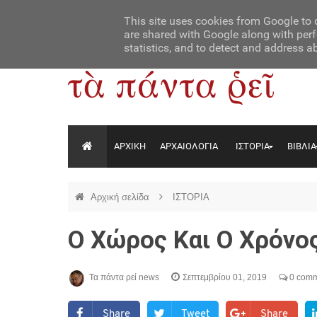
Αρχική
Contact Us
About Us
This site uses cookies from Google to d
are shared with Google along with perf
statistics, and to detect and address a
ΑΡΧΙΚΗ
ΑΡΧΑΙΟΛΟΓΙΑ
ΙΣΤΟΡΙΑ
ΒΙΒΛΙΑ
Αρχική σελίδα
ΙΣΤΟΡΙΑ
Ο Χώρος Και Ο Χρόνο
Τα πάντα ρεί news
Σεπτεμβρίου 01, 2019
0 comm
Share
Tweet
Share