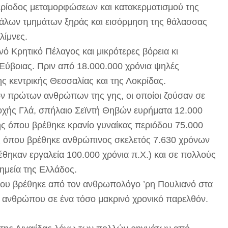
 περίοδος μεταμορφώσεων και κατακερματισμού της
εγάλων τμημάτων ξηράς και εισόρμηση της θάλασσας
 λίμνες.
νό Κρητικό Πέλαγος και μικρότερες βόρεια κι
Εύβοιας. Πριν από 18.000.000 χρόνια ψηλές
της κεντρικής Θεσσαλίας και της Λοκρίδας.
των πρώτων ανθρώπων της γης, οι οποίοι ζούσαν σε
ιοχής Γλά, σπήλαιο Σεϊντή Θηβών ευρήματα 12.000
ής όπου βρέθηκε κρανίο γυναίκας περιόδου 75.000
ας όπου βρέθηκε ανθρώπινος σκελετός 7.630 χρόνων
έθηκαν εργαλεία 100.000 χρόνια π.Χ.) και σε πολλούς
σημεία της Ελλάδος.
που βρέθηκε από τον ανθρωπολόγο ’ρη Πουλιανό στα
η ανθρώπου σε ένα τόσο μακρινό χρονικό παρελθόν.