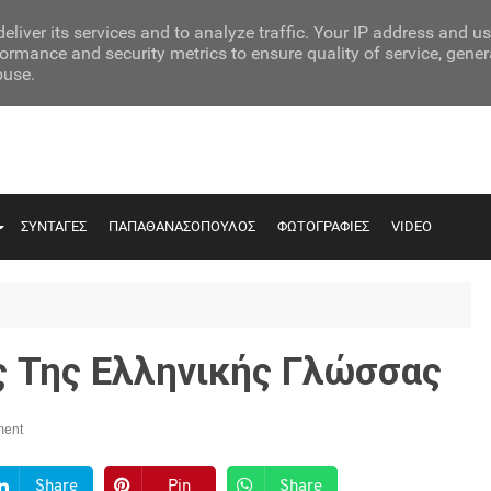
eliver its services and to analyze traffic. Your IP address and u
ormance and security metrics to ensure quality of service, gene
buse.
ΣΥΝΤΑΓΕΣ
ΠΑΠΑΘΑΝΑΣΟΠΟΥΛΟΣ
ΦΩΤΟΓΡΑΦΙΕΣ
VIDEO
ς Της Ελληνικής Γλώσσας
ent
Share
Pin
Share