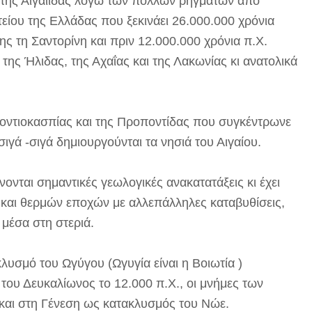
της Αιγαιίδας λόγω των πολλών ρηγμάτων από
είου της Ελλάδας που ξεκινάει 26.000.000 χρόνια
ης τη Σαντορίνη και πριν 12.000.000 χρόνια π.Χ.
 της Ήλιδας, της Αχαΐας και της Λακωνίας κι ανατολικά
οντιοκασπίας και της Προποντίδας που συγκέντρωνε
σιγά -σιγά δημιουργούνται τα νησιά του Αιγαίου.
νονται σημαντικές γεωλογικές ανακατατάξεις κι έχει
 και θερμών εποχών με αλλεπάλληλες καταβυθίσεις,
μέσα στη στεριά.
κλυσμό του Ωγύγου (Ωγυγία είναι η Βοιωτία )
του Δευκαλίωνος το 12.000 π.Χ., οι μνήμες των
 και στη Γένεση ως κατακλυσμός του Νώε.