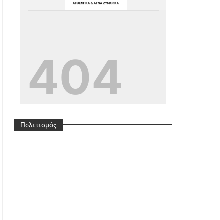
G
Ref=pages_you_mana
Ge
Πολιτισμός