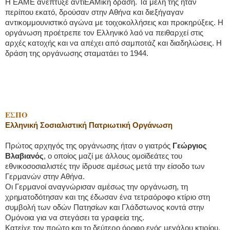
Η ΕΑΜΕ ανέπτυξε αντιΕΑΜική δράση. Τα μέλη της ήταν
περίπου εκατό, δρούσαν στην Αθήνα και διεξήγαγαν
αντικομμουνιστικό αγώνα με τοιχοκολλήσεις και προκηρύξεις. Η
οργάνωση προέτρεπε τον Ελληνικό λαό να πειθαρχεί στις
αρχές κατοχής και να απέχει από σαμποτάζ και διαδηλώσεις. Η
δράση της οργάνωσης σταματάει το 1944.
ΕΣΠΟ
Ελληνική Σοσιαλιστική Πατριωτική Οργάνωση
Πρώτος αρχηγός της οργάνωσης ήταν ο γιατρός
Γεώργιος
Βλαβιανός
, ο οποίος μαζί με άλλους ομοϊδεάτες του
εθνικοσοσιαλιστές την ίδρυσε αμέσως μετά την είσοδο των
Γερμανών στην Αθήνα.
Οι Γερμανοί αναγνώρισαν αμέσως την οργάνωση, τη
χρηματοδότησαν και της έδωσαν ένα τετραόροφο κτίριο στη
συμβολή των οδών Πατησίων και Γλάδστωνος κοντά στην
Ομόνοια για να στεγάσει τα γραφεία της.
Κατείχε τον πρώτο και το δεύτερο όροφο ενός μεγάλου κτιρίου.