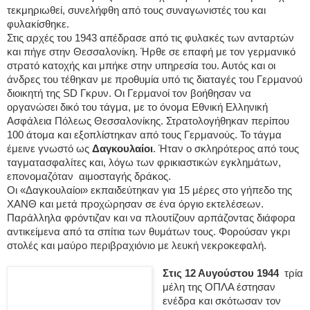
τεκμηριωθεί, συνελήφθη από τους συναγωνιστές του και
φυλακίσθηκε.
Στις αρχές του 1943 απέδρασε από τις φυλακές των ανταρτών
και πήγε στην Θεσσαλονίκη. Ήρθε σε επαφή με τον γερμανικό
στρατό κατοχής και μπήκε στην υπηρεσία του. Αυτός και οι
άνδρες του τέθηκαν με προθυμία υπό τις διαταγές του Γερμανού
διοικητή της SD Γκρυν. Οι Γερμανοί τον βοήθησαν να
οργανώσει δικό του τάγμα, με το όνομα Εθνική Ελληνική
Ασφάλεια Πόλεως Θεσσαλονίκης. Στρατολογήθηκαν περίπου
100 άτομα και εξοπλίστηκαν από τους Γερμανούς. Το τάγμα
έμεινε γνωστό ως
Δαγκουλαίοι
. Ήταν ο σκληρότερος από τους
ταγματασφαλίτες και, λόγω των φρικιαστικών εγκλημάτων,
επονομαζόταν αιμοσταγής δράκος.
Οι «Δαγκουλαίοι» εκπαιδεύτηκαν για 15 μέρες στο γήπεδο της
ΧΑΝΘ και μετά προχώρησαν σε ένα όργιο εκτελέσεων.
Παράλληλα φρόντιζαν και να πλουτίζουν αρπάζοντας διάφορα
αντικείμενα από τα σπίτια των θυμάτων τους. Φορούσαν γκρι
στολές και μαύρο περιβραχιόνιο με λευκή νεκροκεφαλή.
Στις 12 Αυγούστου 1944
τρία
μέλη της ΟΠΛΑ έστησαν
ενέδρα και σκότωσαν τον