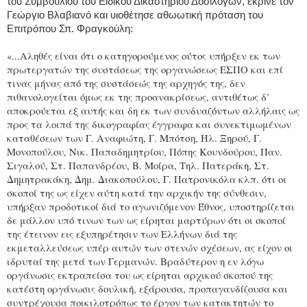
του Συμβουλίου του Ειδικού Δικαστηρίου Δοσιλόγων, έκρινε τον
Γεώργιο Βλαβιανό και υιοθέτησε αθωωτική πρόταση του
Επιτρόπου Σπ. Φραγκούλη:
«...Αληθές είναι ότι ο κατηγορούμενος ούτος υπήρξεν εκ των
πρωτεργατών της συστάσεως της οργανώσεως ΕΣΠΟ και επί
τινας μήνας από της συστάσεώς της αρχηγός της, δεν
πιθανολογείται όμως εκ της προανακρίσεως, αντιθέτως δ’
αποκρούεται εξ αυτής και δη εκ των συνδυαζόντων αλλήλαις ως
προς τα λοιπά της δικογραφίας έγγραφα και συνεκτιμωμένων
καταθέσεων των Γ. Αναφιώτη, Γ. Μπότση, Ηλ. Ξηρού, Γ.
Μονοπούλου, Νικ. Παπαδημητρίου, Πόπης Κουνδούρου, Παν.
Σιγαλού, Στ. Παπανδρέου, Β. Μοίρα, Τηλ. Πατεράκη, Στ.
Δημητρακάκη, Δημ. Διακοπούλου, Γ. Πατρονικόλα κλπ. ότι οι
σκοποί της ως είχεν αύτη κατά την αρχικήν της σύνθεσιν,
υπήρξαν προδοτικοί διά το αγωνιζόμενον Έθνος, υποστηρίζεται
δε μάλλον υπό τινων των ως είρηται μαρτύρων ότι οι σκοποί
της έτεινον εις εξυπηρέτησιν των Ελλήνων διά της
εκμεταλλεύσεως υπέρ αυτών των στενών σχέσεων, ας είχον οι
ιδρυταί της μετά των Γερμανών. Βραδύτερον η εν λόγω
οργάνωσις εκτραπείσα του ως είρηται αρχικού σκοπού της
κατέστη οργάνωσις δουλική, εξάρουσα, προπαγανδίζουσα και
συντρέχουσα ποικιλοτρόπως το έργον των κατακτητών το