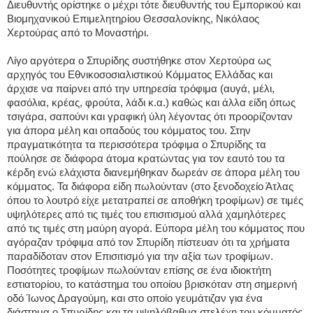
Διευθυντής ορίστηκε ο μέχρι τότε διευθυντής του Εμπορικού και
Βιομηχανικού Επιμελητηρίου Θεσσαλονίκης, Νικόλαος
Χερτούρας από το Μοναστήρι.
Λίγο αργότερα ο Σπυρίδης συστήθηκε στον Χερτούρα ως
αρχηγός του Εθνικοσοσιαλιστικού Κόμματος Ελλάδας και
άρχισε να παίρνει από την υπηρεσία τρόφιμα (αυγά, μέλι,
φασόλια, κρέας, φρούτα, λάδι κ.α.) καθώς και άλλα είδη όπως
τσιγάρα, σαπούνι και γραφική ύλη λέγοντας ότι προορίζονταν
για άπορα μέλη και οπαδούς του κόμματος του. Στην
πραγματικότητα τα περισσότερα τρόφιμα ο Σπυρίδης τα
πούλησε σε διάφορα άτομα κρατώντας για τον εαυτό του τα
κέρδη ενώ ελάχιστα διανεμήθηκαν δωρεάν σε άπορα μέλη του
κόμματος. Τα διάφορα είδη πωλούνταν (στο ξενοδοχείο Άτλας
όπου το λουτρό είχε μετατραπεί σε αποθήκη τροφίμων) σε τιμές
υψηλότερες από τις τιμές του επισιτισμού αλλά χαμηλότερες
από τις τιμές στη μαύρη αγορά. Εύπορα μέλη του κόμματος που
αγόραζαν τρόφιμα από τον Σπυρίδη πίστευαν ότι τα χρήματα
παραδίδοταν στον Επισιτισμό για την αξία των τροφίμων.
Ποσότητες τροφίμων πωλούνταν επίσης σε ένα ιδιοκτήτη
εστιατορίου, το κατάστημα του οποίου βρισκόταν στη σημερινή
οδό Ίωνος Δραγούμη, και στο οποίο γευμάτιζαν για ένα
διάστημα ο Σπυρίδης και τα υψηλόβαθμα στελέχη του κόμματός