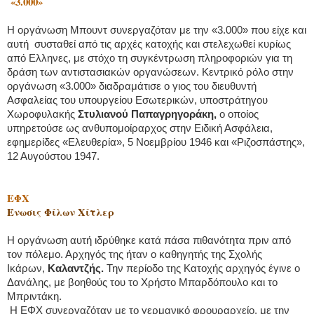
«3.000»
Η οργάνωση Μπουντ συνεργαζόταν με την «3.000» που είχε και
αυτή συσταθεί από τις αρχές κατοχής και στελεχωθεί κυρίως
από Ελληνες, με στόχο τη συγκέντρωση πληροφοριών για τη
δράση των αντιστασιακών οργανώσεων. Κεντρικό ρόλο στην
οργάνωση «3.000» διαδραμάτισε ο γιος του διευθυντή
Ασφαλείας του υπουργείου Εσωτερικών, υποστράτηγου
Χωροφυλακής
Στυλιανού Παπαγρηγοράκη,
ο οποίος
υπηρετούσε ως ανθυπομοίραρχος στην Ειδική Ασφάλεια,
εφημερίδες «Ελευθερία», 5 Νοεμβρίου 1946 και «Ριζοσπάστης»,
12 Αυγούστου 1947.
ΕΦΧ
Ένωσις Φίλων Χίτλερ
Η οργάνωση αυτή ιδρύθηκε κατά πάσα πιθανότητα πριν από
τον πόλεμο. Αρχηγός της ήταν ο καθηγητής της Σχολής
Ικάρων,
Καλαντζής.
Την περίοδο της Κατοχής αρχηγός έγινε ο
Δανάλης, με βοηθούς του το Χρήστο Μπαρδόπουλο και το
Μπριντάκη.
Η ΕΦΧ συνεργαζόταν με το γερμανικό φρουραρχείο, με την