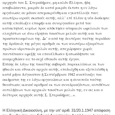
αρχηγόν τον Σ. Στεροδήμαν, μη καλόν Έλληνα, ήδη
αποβιώσαντα, μικρόν δε κατά μικρόν έκτοτε η εν λόγω
οργάνωσις ου μόνον απεμακρύνθη και εγκατέλειψε τους
ανωτέρω ιερούς σκοπούς αυτής, αλλ’ επί πλέον η νέα διοίκησις
αυτής επεδίωξεν επαφήν και συνεργασίαν μετά του
κατακτητού, κυρίως προς απόκτησιν ατομικών ωφελειών των
ελαχίστων ως άνω είρηται τοιούτων μελών αυτής και των
προστατευομένων της. Δι’ ο από της δευτέρας ταύτης περιόδου
της δράσεώς της μέγας αριθμός εκ των ανωτέρω εξαιρέτων
πρώτων ιδρυτικών μελών αυτής, απεχώρησαν χωρίς
παντάπασιν εφεξής να επανέλθωσιν ή οπωσδήποτε να
αναμιχθώσιν εις το ουχί εθνικόν αυτής έργον.
Επίσης δε λόγω της τοιαύτης σοβαράς παρεκκλίσεως εκ των
ηθικών και εθνικών αρχών αυτής, επεδιώχθη και εξετελέσθη η
κατά μήνα Αύγουστον ή Σεπτέμβριον 1942 ανατίναξις του
οικήματος της εν λόγω οργανώσεως και η συνεπεία ταύτης
θανάτωσις ικανού αριθμού εκ των συνεδριαζόντων, αντιθέτων
αντιλήψεων των αρχικών τοιούτων μελών της, εν οις και ο
δεύτερος αρχηγός αυτής Σ. Στεροδήμας...».
Η Ελληνική Δικαιοσύνη, με την υπ’ αριθ. 31/20.1.1947 απόφαση