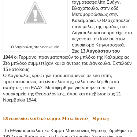
ταγματασφαλίτη Ευάγγ.
Βλαχόπουλο, στην οδό
Μεταμορφώσεως στην
Καλαμαριά. Ο Βλαχόπουλος
ήταν μέλος της ομάδας του
Δάγκουλα και συμμετείχε στα
γεγονότα του Ιουλίου στον
συνοικισμό Κτηνοτροφικά.
Ο Δάγκουλας στο νοσοκομείο
Στις
13 Αυγούστου του
1944
οι Γερμανοί πραγματοποιούν το μπλόκο της Καλαμαριάς.
Στο μπλόκο συμμετείχαν και οι άντρες του Δάγκουλα. Εκτελούν
15 κατοίκους
Ο Δάγκουλας κρύφτηκε τραυματισμένος σε ένα σπίτι,
προσποιούμενος ότι είναι ελασίτης, αλλά συνελήφθη από
αντάρτες του ΕΛΑΣ. Μεταφέρθηκε για νοσηλεία σε ένα
νοσοκομείο της Θεσσαλονίκης, όπου και απεβίωσε στις 21
Νοεμβρίου 1944.
Εθνικοσοσιαλιστικό κόμμα Μακεδονίας - Θράκης
Το Εθνικοσοσιαλιστικό Κόμμα Μακεδονίας Θράκης ιδρύθηκε το
1932 στην Δράμα απ΄τον Γεώργιο Σπυρίδη. Συμμετείχε στις