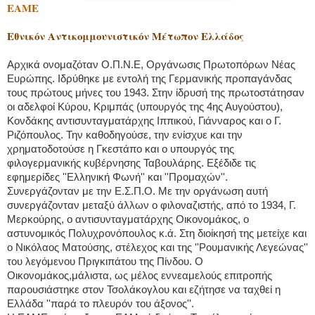
EAME
Εθνικόν Αντικομμουνιστικόν Μέτωπον Ελλάδος
Αρχικά ονομαζόταν Ο.Π.Ν.Ε, Οργάνωσις Πρωτοπόρων Νέας
Ευρώπης. Ιδρύθηκε με εντολή της Γερμανικής προπαγάνδας
τους πρώτους μήνες του 1943. Στην ίδρυσή της πρωτοστάτησαν
οι αδελφοί Κύρου, Κριμπάς (υπουργός της 4ης Αυγούστου),
Κονδάκης αντισυνταγματάρχης Ιππικού, Γιάνναρος και ο Γ.
Ριζόπουλος. Την καθοδηγούσε, την ενίσχυε και την
χρηματοδοτούσε η Γκεστάπο και ο υπουργός της
φιλογερμανικής κυβέρνησης Ταβουλάρης. Εξέδιδε τις
εφημερίδες ''Ελληνική Φωνή'' και ''Προμαχών''.
Συνεργάζονταν με την Ε.Σ.Π.Ο. Με την οργάνωση αυτή
συνεργάζονταν μεταξύ άλλων ο φιλοναζιστής, από το 1934, Γ.
Μερκούρης, ο αντισυνταγματάρχης Οικονομάκος, ο
αστυνομικός Πολυχρονόπουλος κ.ά. Στη διοίκησή της μετείχε και
ο Νικόλαος Ματούσης, στέλεχος και της ''Ρουμανικής Λεγεώνας''
του λεγόμενου Πριγκιπάτου της Πίνδου. Ο
Οικονομάκος,μάλιστα, ως μέλος εννεαμελούς επιτροπής
παρουσιάστηκε στον Τσολάκογλου και εζήτησε να ταχθεί η
Ελλάδα ''παρά το πλευρόν του άξονος''.