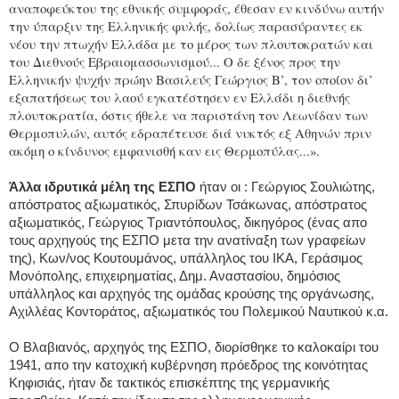
αναποφεύκτου της εθνικής συμφοράς, έθεσαν εν κινδύνω αυτήν
την ύπαρξιν της Ελληνικής φυλής, δολίως παρασύραντες εκ
νέου την πτωχήν Ελλάδα με το μέρος των πλουτοκρατών και
του Διεθνούς Εβραιομασσωνισμού... Ο δε ξένος προς την
Ελληνικήν ψυχήν πρώην Βασιλεύς Γεώργιος Β’, τον οποίον δι’
εξαπατήσεως του λαού εγκατέστησεν εν Ελλάδι η διεθνής
πλουτοκρατία, όστις ήθελε να παριστάνη τον Λεωνίδαν των
Θερμοπυλών, αυτός εδραπέτευσε διά νυκτός εξ Αθηνών πριν
ακόμη ο κίνδυνος εμφανισθή καν εις Θερμοπύλας...».
Άλλα ιδρυτικά μέλη της ΕΣΠΟ
ήταν οι : Γεώργιος Σουλιώτης,
απόστρατος αξιωματικός, Σπυρίδων Τσάκωνας, απόστρατος
αξιωματικός, Γεώργιος Τριαντόπουλος, δικηγόρος (ένας απο
τους αρχηγούς της ΕΣΠΟ μετα την ανατίναξη των γραφείων
της), Κων/νος Κουτουμάνος, υπάλληλος του ΙΚΑ, Γεράσιμος
Μονόπολης, επιχειρηματίας, Δημ. Αναστασίου, δημόσιος
υπάλληλος και αρχηγός της ομάδας κρούσης της οργάνωσης,
Αχιλλέας Κοντοράτος, αξιωματικός του Πολεμικού Ναυτικού κ.α.
Ο Βλαβιανός, αρχηγός της ΕΣΠΟ, διορίσθηκε το καλοκαίρι του
1941, απο την κατοχική κυβέρνηση πρόεδρος της κοινότητας
Κηφισιάς, ήταν δε τακτικός επισκέπτης της γερμανικής