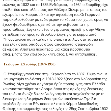
εκλογές το 1932 και το 1935.Ενδιάμεσα, το 1934 ο Σπυρίδης είχε
στείλει δύο επιστολές προς τον Αδόλφο Χίτλερ, με τις οποίες του
εξέφραζε τον θαυμασμό και την αφοσίωσή του.Οι Γερμανοί
παρακολουθούσαν με ενδιαφέρον το κόμμα του, χωρίς όμως να
έχουν ψευδαισθήσεις σχετικά με την σοβαρότητα της
προσπάθειας. Συγκεκριμένα ο γερμανός πρέσβης στην Αθήνα
σε έκθεσή του προς το Βερολίνο έλεγε για το κόμμα αυτό:
"Η οργάνωση αυτή κατ'αρχήν υπάρχει απλώς στα χαρτιά και
έχει ελάχιστους οπαδούς στους αποδίδονται στομφώδη
αξιώματα. Αποτελεί περαιτέρω μία κακή προσπάθεια
απομίμησης του χιτλερικού κινήματος. Είναι αντισημιτική".
Γεώργιος Σπυρίδης (1897-1950)
Ο Σπυρίδης γεννήθηκε στην Κερασούντα το 1897. Σύμφωνα με
μια μαρτυρία το διάστημα 1918-1922 έζησε στο Νοβοροσίσκ της
Ρωσίας. Λίγα χρόνια αργότερα ήρθε πρόσφυγας στην Ελλάδα
και εγκαταστάθηκε στη Δράμα όπου στις αρχές της δεκαετίας
του τριάντα άνοιξε δικολαβικό γραφείο και ασχολούνταν με τη
διεκπεραίωση διαφόρων διοικητικών υποθέσεων.Την ίδια
περίοδο ίδρυσε το Εθνικοσοσιαλιστικό Κόμμα Μακεδονίας-
Θράκης και συμμετείχε στις εκλογές της 25ης Σεπτεμβρίου 1932