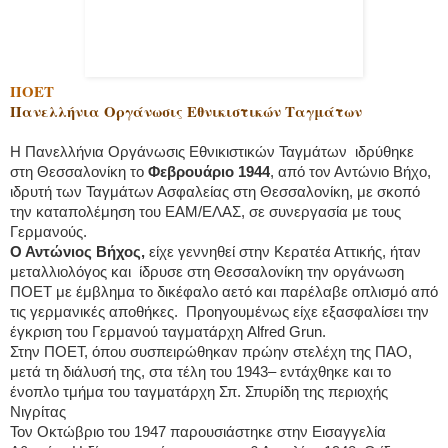
ΠΟΕΤ
Πανελλήνια Οργάνωσις Εθνικιστικών Ταγμάτων
Η Πανελλήνια Οργάνωσις Εθνικιστικών Ταγμάτων ιδρύθηκε
στη Θεσσαλονίκη το
Φεβρουάριο 1944
, από τον Αντώνιο Βήχο,
ιδρυτή των Ταγμάτων Ασφαλείας στη Θεσσαλονίκη, με σκοπό
την καταπολέμηση του ΕΑΜ/ΕΛΑΣ, σε συνεργασία με τους
Γερμανούς.
Ο Αντώνιος Βήχος,
είχε γεννηθεί στην Κερατέα Αττικής, ήταν
μεταλλιολόγος και ίδρυσε στη Θεσσαλονίκη την οργάνωση
ΠΟΕΤ με έμβλημα το δικέφαλο αετό και παρέλαβε οπλισμό από
τις γερμανικές αποθήκες. Προηγουμένως είχε εξασφαλίσει την
έγκριση του Γερμανού ταγματάρχη Alfred Grun.
Στην ΠΟΕΤ, όπου συσπειρώθηκαν πρώην στελέχη της ΠΑΟ,
μετά τη διάλυσή της, στα τέλη του 1943– εντάχθηκε και το
ένοπλο τμήμα του ταγματάρχη Σπ. Σπυρίδη της περιοχής
Νιγρίτας
Τον Οκτώβριο του 1947 παρουσιάστηκε στην Εισαγγελία