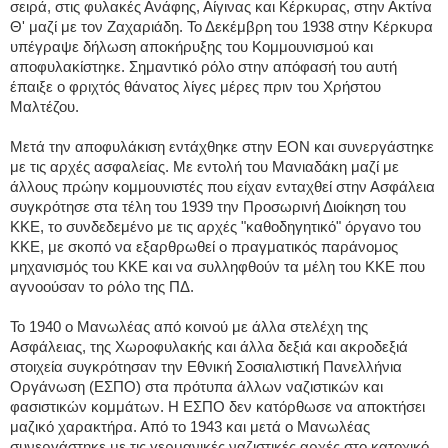
σειρά, στις φυλακές Ανάφης, Αίγινας και Κέρκυρας, στην Ακτίνα
Θ' μαζί με τον Ζαχαριάδη. Το Δεκέμβρη του 1938 στην Κέρκυρα
υπέγραψε δήλωση αποκήρυξης του Κομμουνισμού και
αποφυλακίστηκε. Σημαντικό ρόλο στην απόφασή του αυτή
έπαιξε ο φριχτός θάνατος λίγες μέρες πριν του Χρήστου
Μαλτέζου.
Μετά την αποφυλάκιση εντάχθηκε στην ΕΟΝ και συνεργάστηκε
με τις αρχές ασφαλείας. Με εντολή του Μανιαδάκη μαζί με
άλλους πρώην κομμουνιστές που είχαν ενταχθεί στην Ασφάλεια
συγκρότησε στα τέλη του 1939 την Προσωρινή Διοίκηση του
ΚΚΕ, το συνδεδεμένο με τις αρχές "καθοδηγητικό" όργανο του
ΚΚΕ, με σκοπό να εξαρθρωθεί ο πραγματικός παράνομος
μηχανισμός του ΚΚΕ και να συλληφθούν τα μέλη του ΚΚΕ που
αγνοούσαν το ρόλο της ΠΔ.
Το 1940 ο Μανωλέας από κοινού με άλλα στελέχη της
Ασφάλειας, της Χωροφυλακής και άλλα δεξιά και ακροδεξιά
στοιχεία συγκρότησαν την Εθνική Σοσιαλιστική Πανελλήνια
Οργάνωση (ΕΣΠΟ) στα πρότυπα άλλων ναζιστικών και
φασιστικών κομμάτων. Η ΕΣΠΟ δεν κατόρθωσε να αποκτήσει
μαζικό χαρακτήρα. Από το 1943 και μετά ο Μανωλέας
συνεργάστηκε με τις γερμανικές ναζιστικές αρχές στο κατοχικό