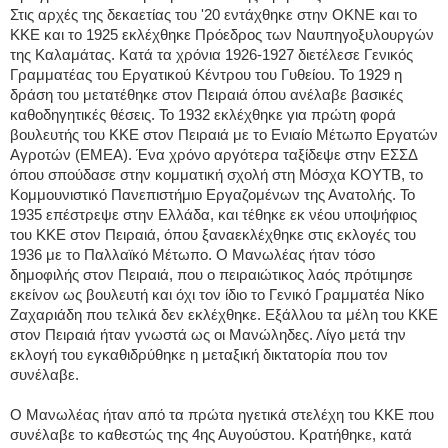
Στις αρχές της δεκαετίας του '20 εντάχθηκε στην ΟΚΝΕ και το
ΚΚΕ και το 1925 εκλέχθηκε Πρόεδρος των Ναυπηγοξυλουργών
της Καλαμάτας. Κατά τα χρόνια 1926-1927 διετέλεσε Γενικός
Γραμματέας του Εργατικού Κέντρου του Γυθείου. Το 1929 η
δράση του μετατέθηκε στον Πειραιά όπου ανέλαβε βασικές
καθοδηγητικές θέσεις. Το 1932 εκλέχθηκε για πρώτη φορά
βουλευτής του ΚΚΕ στον Πειραιά με το Ενιαίο Μέτωπο Εργατών
Αγροτών (ΕΜΕΑ). Ένα χρόνο αργότερα ταξίδεψε στην ΕΣΣΔ
όπου σπούδασε στην κομματική σχολή στη Μόσχα ΚΟΥΤΒ, το
Κομμουνιστικό Πανεπιστήμιο Εργαζομένων της Ανατολής. Το
1935 επέστρεψε στην Ελλάδα, και τέθηκε εκ νέου υποψήφιος
του ΚΚΕ στον Πειραιά, όπου ξαναεκλέχθηκε στις εκλογές του
1936 με το Παλλαϊκό Μέτωπο. Ο Μανωλέας ήταν τόσο
δημοφιλής στον Πειραιά, που ο πειραιώτικος λαός πρότιμησε
εκείνον ως βουλευτή και όχι τον ίδιο το Γενικό Γραμματέα Νίκο
Ζαχαριάδη που τελικά δεν εκλέχθηκε. Εξάλλου τα μέλη του ΚΚΕ
στον Πειραιά ήταν γνωστά ως οι Μανώληδες. Λίγο μετά την
εκλογή του εγκαθιδρύθηκε η μεταξική δικτατορία που τον
συνέλαβε.
Ο Μανωλέας ήταν από τα πρώτα ηγετικά στελέχη του ΚΚΕ που
συνέλαβε το καθεστώς της 4ης Αυγούστου. Κρατήθηκε, κατά