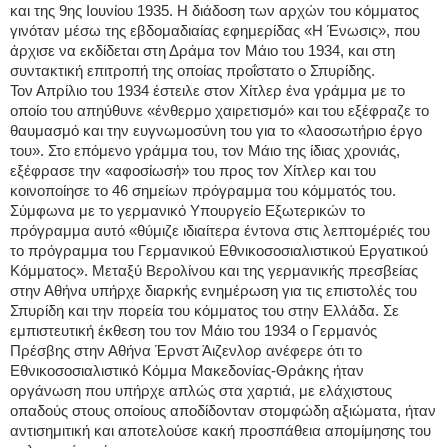
και της 9ης Ιουνίου 1935. Η διάδοση των αρχών του κόμματος
γινόταν μέσω της εβδομαδιαίας εφημερίδας «Η Ένωσις», που
άρχισε να εκδίδεται στη Δράμα τον Μάιο του 1934, και στη
συντακτική επιτροπή της οποίας προΐστατο ο Σπυρίδης.
Τον Απρίλιο του 1934 έστειλε στον Χίτλερ ένα γράμμα με το
οποίο του απηύθυνε «ένθερμο χαιρετισμό» και του εξέφραζε το
θαυμασμό και την ευγνωμοσύνη του για το «λαοσωτήριο έργο
του». Στο επόμενο γράμμα του, τον Μάιο της ίδιας χρονιάς,
εξέφρασε την «αφοσίωσή» του προς τον Χίτλερ και του
κοινοποίησε το 46 σημείων πρόγραμμα του κόμματός του.
Σύμφωνα με το γερμανικό Υπουργείο Εξωτερικών το
πρόγραμμα αυτό «θύμιζε ιδιαίτερα έντονα στις λεπτομέριές του
το πρόγραμμα του Γερμανικού Εθνικοσοσιαλιστικού Εργατικού
Κόμματος». Μεταξύ Βερολίνου και της γερμανικής πρεσβείας
στην Αθήνα υπήρχε διαρκής ενημέρωση για τις επιστολές του
Σπυρίδη και την πορεία του κόμματος του στην Ελλάδα. Σε
εμπιστευτική έκθεση του τον Μάιο του 1934 ο Γερμανός
Πρέσβης στην Αθήνα Έρνστ Άιζενλορ ανέφερε ότι το
Εθνικοσοσιαλιστικό Κόμμα Μακεδονίας-Θράκης ήταν
οργάνωση που υπήρχε απλώς στα χαρτιά, με ελάχιστους
οπαδούς στους οποίους αποδίδονταν στομφώδη αξιώματα, ήταν
αντισημιτική και αποτελούσε κακή προσπάθεια απομίμησης του