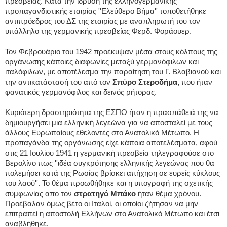
πρεσβείας. Κατά την ίδρυση της ελληνογερμανικής
προπαγανδιστικής εταιρίας ''Ελεύθερο Βήμα'' τοποθετήθηκε
αντιπρόεδρος του ΔΣ της εταιρίας με αναπληρωτή του τον
υπάλληλο της γερμανικής πρεσβείας Φερδ. Φοράουερ.
Τον Φεβρουάριο του 1942 προέκυψαν μέσα στους κόλπους της
οργάνωσης κάποιες διαφωνίες μεταξύ γερμανόφιλων και
ιταλόφιλων, με αποτέλεσμα την παραίτηση του Γ. Βλαβιανού και
την αντικατάστασή του από τον
Σπύρο Στεροδήμα,
που ήταν
φανατικός γερμανόφιλος και δεινός ρήτορας.
Κυριότερη δραστηριότητα της ΕΣΠΟ ήταν η πρασπάθειά της να
δημιουργήσει μια ελληνική λεγεώνα για να αποσταλεί με τους
άλλους Ευρωπαίους εθελοντές στο Ανατολικό Μέτωπο. Η
προπαγάνδα της οργάνωσης είχε κάποια αποτελέσματα, αφού
στις 21 Ιουλίου 1941 η γερμανική πρεσβεία τηλεγραφούσε στο
Βερολίνο πως ''ιδέα συγκρότησης ελληνικής λεγεώνας που θα
πολεμήσει κατά της Ρωσίας βρίσκει απήχηση σε ευρείς κύκλους
του λαού''. Το θέμα προωθήθηκε και η υπογραφή της σχετικής
συμφωνίας απο τον
στρατηγό Μπάκο
ήταν θέμα χρόνου.
Προέβαλαν όμως βέτο οι Ιταλοί, οι οποίοι ζήτησαν να μην
επιτραπεί η αποστολή Ελλήνων στο Ανατολικό Μέτωπο και έτσι
αναβλήθηκε.