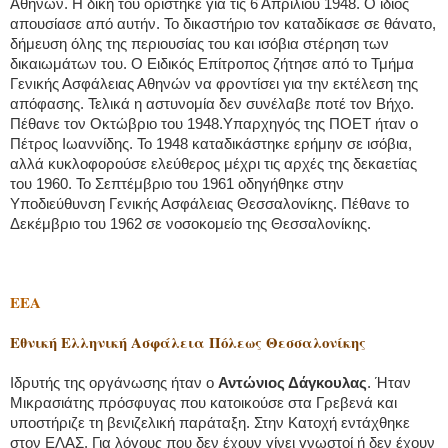
Αθηνών. Η δίκη του ορίστηκε για τις 6 Απριλίου 1948. Ο ίδιος
απουσίασε από αυτήν. Το δικαστήριο τον καταδίκασε σε θάνατο,
δήμευση όλης της περιουσίας του και ισόβια στέρηση των
δικαιωμάτων του. Ο Ειδικός Επίτροπος ζήτησε από το Τμήμα
Γενικής Ασφάλειας Αθηνών να φροντίσει για την εκτέλεση της
απόφασης. Τελικά η αστυνομία δεν συνέλαβε ποτέ τον Βήχο.
Πέθανε τον Οκτώβριο του 1948.Υπαρχηγός της ΠΟΕΤ ήταν ο
Πέτρος Ιωαννίδης. Το 1948 καταδικάστηκε ερήμην σε ισόβια,
αλλά κυκλοφορούσε ελεύθερος μέχρι τις αρχές της δεκαετίας
του 1960. Το Σεπτέμβριο του 1961 οδηγήθηκε στην
Υποδιεύθυνση Γενικής Ασφάλειας Θεσσαλονίκης. Πέθανε το
Δεκέμβριο του 1962 σε νοσοκομείο της Θεσσαλονίκης.
ΕΕΑ
Εθνική Ελληνική Ασφάλεια Πόλεως Θεσσαλονίκης
Ιδρυτής της οργάνωσης ήταν ο
Αντώνιος Δάγκουλας
. Ήταν
Μικρασιάτης πρόσφυγας που κατοικούσε στα Γρεβενά και
υποστήριζε τη βενιζελική παράταξη. Στην Κατοχή εντάχθηκε
στον ΕΛΑΣ. Για λόγους που δεν έχουν γίνει γνωστοί ή δεν έχουν