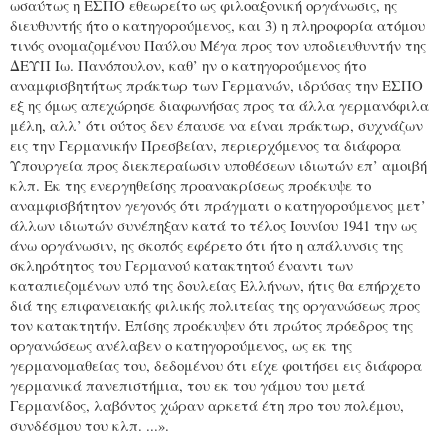
ωσαύτως η ΕΣΠΟ εθεωρείτο ως φιλοαξονική οργάνωσις, ης
διευθυντής ήτο ο κατηγορούμενος, και 3) η πληροφορία ατόμου
τινός ονομαζομένου Παύλου Μέγα προς τον υποδιευθυντήν της
ΔΕΥΠ Ιω. Πανόπουλον, καθ’ ην ο κατηγορούμενος ήτο
αναμφισβητήτως πράκτωρ των Γερμανών, ιδρύσας την ΕΣΠΟ
εξ ης όμως απεχώρησε διαφωνήσας προς τα άλλα γερμανόφιλα
μέλη, αλλ’ ότι ούτος δεν έπαυσε να είναι πράκτωρ, συχνάζων
εις την Γερμανικήν Πρεσβείαν, περιερχόμενος τα διάφορα
Υπουργεία προς διεκπεραίωσιν υποθέσεων ιδιωτών επ’ αμοιβή
κλπ. Εκ της ενεργηθείσης προανακρίσεως προέκυψε το
αναμφισβήτητον γεγονός ότι πράγματι ο κατηγορούμενος μετ’
άλλων ιδιωτών συνέπηξαν κατά το τέλος Ιουνίου 1941 την ως
άνω οργάνωσιν, ης σκοπός εφέρετο ότι ήτο η απάλυνσις της
σκληρότητος του Γερμανού κατακτητού έναντι των
καταπιεζομένων υπό της δουλείας Ελλήνων, ήτις θα επήρχετο
διά της επιφανειακής φιλικής πολιτείας της οργανώσεως προς
τον κατακτητήν. Επίσης προέκυψεν ότι πρώτος πρόεδρος της
οργανώσεως ανέλαβεν ο κατηγορούμενος, ως εκ της
γερμανομαθείας του, δεδομένου ότι είχε φοιτήσει εις διάφορα
γερμανικά πανεπιστήμια, του εκ του γάμου του μετά
Γερμανίδος, λαβόντος χώραν αρκετά έτη προ του πολέμου,
συνδέσμου του κλπ. ...».