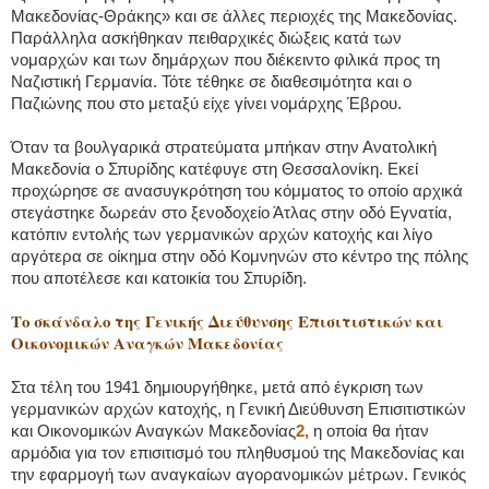
Μακεδονίας-Θράκης» και σε άλλες περιοχές της Μακεδονίας.
Παράλληλα ασκήθηκαν πειθαρχικές διώξεις κατά των
νομαρχών και των δημάρχων που διέκειντο φιλικά προς τη
Ναζιστική Γερμανία. Τότε τέθηκε σε διαθεσιμότητα και ο
Παζιώνης που στο μεταξύ είχε γίνει νομάρχης Έβρου.
Όταν τα βουλγαρικά στρατεύματα μπήκαν στην Ανατολική
Μακεδονία ο Σπυρίδης κατέφυγε στη Θεσσαλονίκη. Εκεί
προχώρησε σε ανασυγκρότηση του κόμματος το οποίο αρχικά
στεγάστηκε δωρεάν στο ξενοδοχείο Άτλας στην οδό Εγνατία,
κατόπιν εντολής των γερμανικών αρχών κατοχής και λίγο
αργότερα σε οίκημα στην οδό Κομνηνών στο κέντρο της πόλης
που αποτέλεσε και κατοικία του Σπυρίδη.
Το σκάνδαλο της Γενικής Διεύθυνσης Επισιτιστικών και
Οικονομικών Αναγκών Μακεδονίας
Στα τέλη του 1941 δημιουργήθηκε, μετά από έγκριση των
γερμανικών αρχών κατοχής, η Γενική Διεύθυνση Επισιτιστικών
και Οικονομικών Αναγκών Μακεδονίας
2,
η οποία θα ήταν
αρμόδια για τον επισιτισμό του πληθυσμού της Μακεδονίας και
την εφαρμογή των αναγκαίων αγορανομικών μέτρων. Γενικός