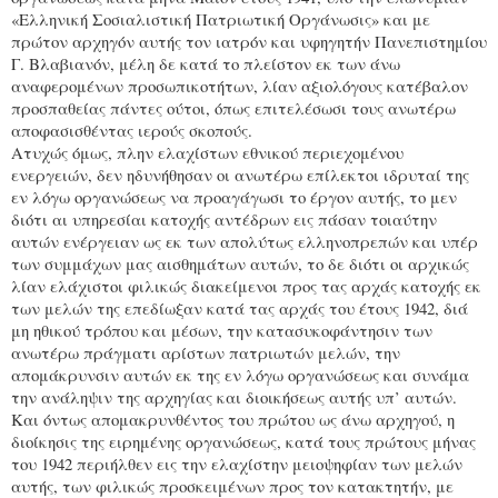
«Ελληνική Σοσιαλιστική Πατριωτική Οργάνωσις» και με
πρώτον αρχηγόν αυτής τον ιατρόν και υφηγητήν Πανεπιστημίου
Γ. Βλαβιανόν, μέλη δε κατά το πλείστον εκ των άνω
αναφερομένων προσωπικοτήτων, λίαν αξιολόγους κατέβαλον
προσπαθείας πάντες ούτοι, όπως επιτελέσωσι τους ανωτέρω
αποφασισθέντας ιερούς σκοπούς.
Ατυχώς όμως, πλην ελαχίστων εθνικού περιεχομένου
ενεργειών, δεν ηδυνήθησαν οι ανωτέρω επίλεκτοι ιδρυταί της
εν λόγω οργανώσεως να προαγάγωσι το έργον αυτής, το μεν
διότι αι υπηρεσίαι κατοχής αντέδρων εις πάσαν τοιαύτην
αυτών ενέργειαν ως εκ των απολύτως ελληνοπρεπών και υπέρ
των συμμάχων μας αισθημάτων αυτών, το δε διότι οι αρχικώς
λίαν ελάχιστοι φιλικώς διακείμενοι προς τας αρχάς κατοχής εκ
των μελών της επεδίωξαν κατά τας αρχάς του έτους 1942, διά
μη ηθικού τρόπου και μέσων, την κατασυκοφάντησιν των
ανωτέρω πράγματι αρίστων πατριωτών μελών, την
απομάκρυνσιν αυτών εκ της εν λόγω οργανώσεως και συνάμα
την ανάληψιν της αρχηγίας και διοικήσεως αυτής υπ’ αυτών.
Και όντως απομακρυνθέντος του πρώτου ως άνω αρχηγού, η
διοίκησις της ειρημένης οργανώσεως, κατά τους πρώτους μήνας
του 1942 περιήλθεν εις την ελαχίστην μειοψηφίαν των μελών
αυτής, των φιλικώς προσκειμένων προς τον κατακτητήν, με