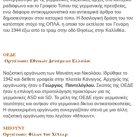
ραδιόφωνο και το Γραφείο Τύπου της γερμανικής πρεσβείας,
ενώ διάφορα αντικομμουνιστικά και αντιεαμικά άρθρα του
δημοσιεύτηκαν στον κατοχικό τύπο. Η δοσιλογική δράση του τον
κατέστησε στόχο της ΟΠΛΑ, η οποία τον εκτέλεσε τον Γενάρη
του 1944 έξω από το τραμ στην οδό Θησέως στην Καλλιθέα.
ΟΕΔΕ
Οργάνωσις Εθνικών Δυνάμεων Ελλάδος
Ναζιστική οργάνωση των Μανιάτη και Νικολάου. Ιδρύθηκε το
1942 και διέθετε γραφεία στην πλατεία Κάνιγγος. Αρχηγός της
οργάνωσης ήταν ο
Γεώργιος Παντελόγλου.
Σκοπός της ΟΕΔΕ
ήταν η επιλογή και στρατολόγηση πρακτόρων για τις
γερμανικές ASD και SD. Τα μέλη της ΟΕΔΕ είχαν γερμανικές
ταυτότητες και ανήκαν στο γερμανικό δίκτυο αντικατασκοπείας.
Η συγκεκριμένη οργάνωση συνεργαζόταν στενά με μια άλλη
ναζιστική οργάνωση που λεγόταν «Μπουντ».
ΜΠΟΥΝΤ
Οργάνωσις Φίλων του Χίτλερ