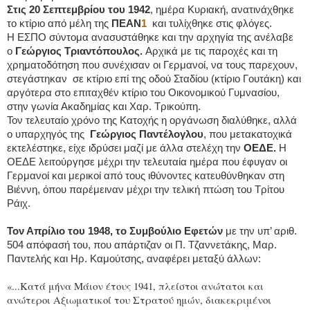
Στις 20 Σεπτεμβρίου του 1942
, ημέρα Κυριακή, ανατινάχθηκε
το κτίριο από μέλη της
ΠΕΑΝ
1
και τυλίχθηκε στις φλόγες.
Η ΕΣΠΟ σύντομα ανασυστάθηκε και την αρχηγία της ανέλαβε
ο
Γεώργιος Τριαντόπουλος.
Αρχικά με τις παροχές και τη
χρηματοδότηση που συνέχισαν οι Γερμανοί, να τους παρεχουν,
στεγάστηκαν σε κτίριο επί της οδού Σταδίου (κτίριο Γουτάκη) και
αργότερα στο επιταχθέν κτίριο του Οικονομικού Γυμνασίου,
στην γωνία Ακαδημίας και Χαρ. Τρικούπη.
Τον τελευταίο χρόνο της Κατοχής η οργάνωση διαλύθηκε, αλλά
ο υπαρχηγός της
Γεώργιος Παντέλογλου
, που μετακατοχικά
εκτελέστηκε, είχε ιδρύσει μαζί με άλλα στελέχη την
ΟΕΔΕ.
Η
ΟΕΔΕ λειτούργησε μέχρι την τελευταία ημέρα που έφυγαν οι
Γερμανοί και μερικοί από τους ιθύνοντες κατευθύνθηκαν στη
Βιέννη, όπου παρέμειναν μέχρι την τελική πτώση του Τρίτου
Ράιχ.
Τον Απρίλιο του 1948, το Συμβούλιο Εφετών
με την υπ’ αριθ.
504 απόφασή του, που απάρτιζαν οι Π. Τζαννετάκης, Μαρ.
Παντελής και Ηρ. Καμούτσης, αναφέρει μεταξύ άλλων:
«...Κατά μήνα Μάιον έτους 1941, πλείστοι ανώτατοι και
ανώτεροι Αξιωματικοί του Στρατού ημών, διακεκριμένοι