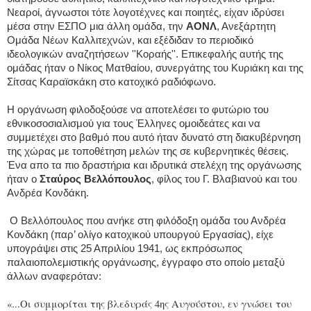
Νεαροί, άγνωστοι τότε λογοτέχνες και ποιητές, είχαν ιδρύσει
μέσα στην ΕΣΠΟ μια άλλη ομάδα, την
ΑΟΝΛ
, Ανεξάρτητη
Ομάδα Νέων Καλλιτεχνών, και εξέδιδαν το περιοδικό
ιδεολογικών αναζητήσεων ''Κοραής''. Επικεφαλής αυτής της
ομάδας ήταν ο Νίκος Ματθαίου, συνεργάτης του Κυριάκη και της
Σίτσας Καραϊσκάκη στο κατοχικό ραδιόφωνο.
Η οργάνωση φιλοδοξούσε να αποτελέσει το φυτώριο του
εθνικοσοσιαλισμού για τους Έλληνες ομοιδεάτες και να
συμμετέχει στο βαθμό που αυτό ήταν δυνατό στη διακυβέρνηση
της χώρας με τοποθέτηση μελών της σε κυβερνητικές θέσεις.
Ένα απο τα πιο δραστήρια και ιδρυτικά στελέχη της οργάνωσης
ήταν ο
Σταύρος Βελλόπουλος
, φίλος του Γ. Βλαβιανού και του
Ανδρέα Κονδάκη.
Ο Βελλόπουλος που ανήκε στη φιλόδοξη ομάδα του Ανδρέα
Κονδάκη (παρ’ ολίγο κατοχικού υπουργού Εργασίας), είχε
υπογράψει στις 25 Απριλίου 1941, ως εκπρόσωπος
παλαιοπολεμιστικής οργάνωσης, έγγραφο στο οποίο μεταξύ
άλλων αναφερόταν:
«...Οι συμμορίται της βλεδυράς 4ης Αυγούστου, εν γνώσει του