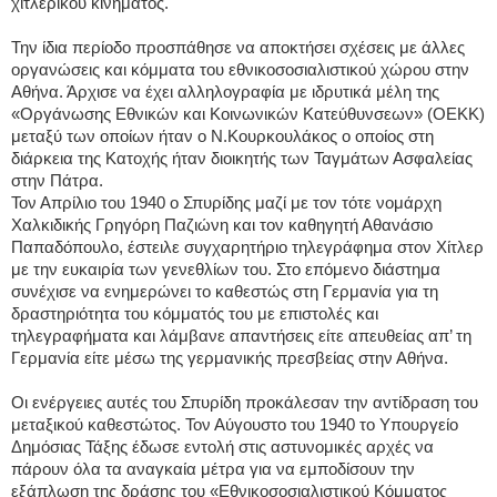
χιτλερικού κινήματος.
Την ίδια περίοδο προσπάθησε να αποκτήσει σχέσεις με άλλες
οργανώσεις και κόμματα του εθνικοσοσιαλιστικού χώρου στην
Αθήνα. Άρχισε να έχει αλληλογραφία με ιδρυτικά μέλη της
«Οργάνωσης Εθνικών και Κοινωνικών Κατεύθυνσεων» (ΟΕΚΚ)
μεταξύ των οποίων ήταν ο Ν.Κουρκουλάκος ο οποίος στη
διάρκεια της Κατοχής ήταν διοικητής των Ταγμάτων Ασφαλείας
στην Πάτρα.
Τον Απρίλιο του 1940 ο Σπυρίδης μαζί με τον τότε νομάρχη
Χαλκιδικής Γρηγόρη Παζιώνη και τον καθηγητή Αθανάσιο
Παπαδόπουλο, έστειλε συγχαρητήριο τηλεγράφημα στον Χίτλερ
με την ευκαιρία των γενεθλίων του. Στο επόμενο διάστημα
συνέχισε να ενημερώνει το καθεστώς στη Γερμανία για τη
δραστηριότητα του κόμματός του με επιστολές και
τηλεγραφήματα και λάμβανε απαντήσεις είτε απευθείας απ’ τη
Γερμανία είτε μέσω της γερμανικής πρεσβείας στην Αθήνα.
Οι ενέργειες αυτές του Σπυρίδη προκάλεσαν την αντίδραση του
μεταξικού καθεστώτος. Τον Αύγουστο του 1940 το Υπουργείο
Δημόσιας Τάξης έδωσε εντολή στις αστυνομικές αρχές να
πάρουν όλα τα αναγκαία μέτρα για να εμποδίσουν την
εξάπλωση της δράσης του «Εθνικοσοσιαλιστικού Κόμματος