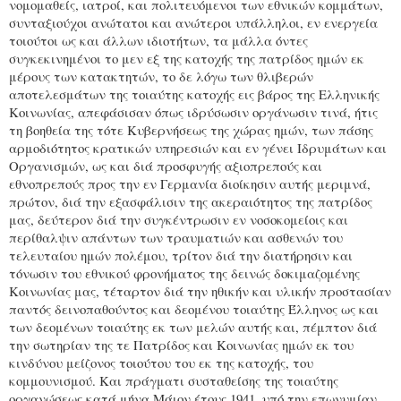
νομομαθείς, ιατροί, και πολιτευόμενοι των εθνικών κομμάτων,
συνταξιούχοι ανώτατοι και ανώτεροι υπάλληλοι, εν ενεργεία
τοιούτοι ως και άλλων ιδιοτήτων, τα μάλλα όντες
συγκεκινημένοι το μεν εξ της κατοχής της πατρίδος ημών εκ
μέρους των κατακτητών, το δε λόγω των θλιβερών
αποτελεσμάτων της τοιαύτης κατοχής εις βάρος της Ελληνικής
Κοινωνίας, απεφάσισαν όπως ιδρύσωσιν οργάνωσιν τινά, ήτις
τη βοηθεία της τότε Κυβερνήσεως της χώρας ημών, των πάσης
αρμοδιότητος κρατικών υπηρεσιών και εν γένει Ιδρυμάτων και
Οργανισμών, ως και διά προσφυγής αξιοπρεπούς και
εθνοπρεπούς προς την εν Γερμανία διοίκησιν αυτής μεριμνά,
πρώτον, διά την εξασφάλισιν της ακεραιότητος της πατρίδος
μας, δεύτερον διά την συγκέντρωσιν εν νοσοκομείοις και
περίθαλψιν απάντων των τραυματιών και ασθενών του
τελευταίου ημών πολέμου, τρίτον διά την διατήρησιν και
τόνωσιν του εθνικού φρονήματος της δεινώς δοκιμαζομένης
Κοινωνίας μας, τέταρτον διά την ηθικήν και υλικήν προστασίαν
παντός δεινοπαθούντος και δεομένου τοιαύτης Έλληνος ως και
των δεομένων τοιαύτης εκ των μελών αυτής και, πέμπτον διά
την σωτηρίαν της τε Πατρίδος και Κοινωνίας ημών εκ του
κινδύνου μείζονος τοιούτου του εκ της κατοχής, του
κομμουνισμού. Και πράγματι συσταθείσης της τοιαύτης
οργανώσεως κατά μήνα Μάιον έτους 1941, υπό την επωνυμίαν