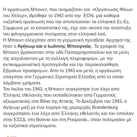
Η οργάνωση Μπουντ, που ονομαζόταν και «Οργάνωσις Φίλων
του Χίτλερ», ιδρύθηκε το 1942 από την ΕΟΝ, μια καθαρά
ναζιστική οργάνωση που την αποτελούσαν τα ελληνικά Ες-Ες.
Σύμφωνα με το καταστατικό της, είχε σαν σκοπό την ανάπτυξη
του φιλογερμανικού πνεύματος στον ελληνικό λαό.
Η Μπουντ ελεγχόταν από τη γερμανική πρεσβεία. Αρχηγοί της
ήταν ο
Αγήνωρ και ο Ιωάννης Μπουρνιάς
. Τα γραφεία της
Μπουντ βρίσκονταν στην οδό Παπαρρηγοπούλου και τα μέλη
της ασχολούνταν με τη συλλογή πληροφοριών, με την
αντικομμουνιστική προπαγάνδα και την παρακολούθηση
Εβραίων προσφύγων. Από το 1943 και μετά, η οργάνωση
υπαγόταν στο Γερμανικό Στρατηγείο Ελλάδος από το οποίο
λάμβανε χρήματα.
Τον Ιούλιο του 1943, η Μπουντ συγκρότησε ένα λόχο από
Έλληνες εθελοντές που εκπαιδεύτηκαν από Γερμανούς
αξιωματικούς στα Βίλια της Αττικής. Το Δεκέμβριο του 1943, ο
Αγήνωρ μαζί με ένα λοχαγό της μεραρχίας Brandenburg
συγκρότησαν ένα λόχο από Έλληνες εθελοντές και τον έστειλαν
στην ΕΣΣΔ, στη Βοσνία και στη Ρουμανία., όπου πολέμησαν με
τα ναζιστικά στρατεύματα.