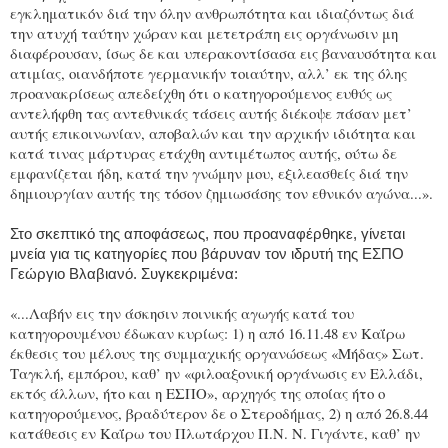
εγκληματικόν διά την όλην ανθρωπότητα και ιδιαζόντως διά
την ατυχή ταύτην χώραν και μετετράπη εις οργάνωσιν μη
διαφέρουσαν, ίσως δε και υπερακοντίσασα εις βαναυσότητα και
ατιμίας, οιανδήποτε γερμανικήν τοιαύτην, αλλ’ εκ της όλης
προανακρίσεως απεδείχθη ότι ο κατηγορούμενος ευθύς ως
αντελήφθη τας αντεθνικάς τάσεις αυτής διέκοψε πάσαν μετ’
αυτής επικοινωνίαν, αποβαλών και την αρχικήν ιδιότητα και
κατά τινας μάρτυρας ετάχθη αντιμέτωπος αυτής, ούτω δε
εμφανίζεται ήδη, κατά την γνώμην μου, εξιλεασθείς διά την
δημιουργίαν αυτής της τόσον ζημιωσάσης τον εθνικόν αγώνα...».
Στο σκεπτικό της αποφάσεως, που προαναφέρθηκε, γίνεται
μνεία για τις κατηγορίες που βάρυναν τον ιδρυτή της ΕΣΠΟ
Γεώργιο Βλαβιανό. Συγκεκριμένα:
«...Λαβήν εις την άσκησιν ποινικής αγωγής κατά του
κατηγορουμένου έδωκαν κυρίως: 1) η από 16.11.48 εν Καΐρω
έκθεσις του μέλους της συμμαχικής οργανώσεως «Μήδας» Σωτ.
Ταγκλή, εμπόρου, καθ’ ην «φιλοαξονική οργάνωσις εν Ελλάδι,
εκτός άλλων, ήτο και η ΕΣΠΟ», αρχηγός της οποίας ήτο ο
κατηγορούμενος, βραδύτερον δε ο Στεροδήμας, 2) η από 26.8.44
κατάθεσις εν Καΐρω του Πλωτάρχου Π.Ν. Ν. Γιγάντε, καθ’ ην