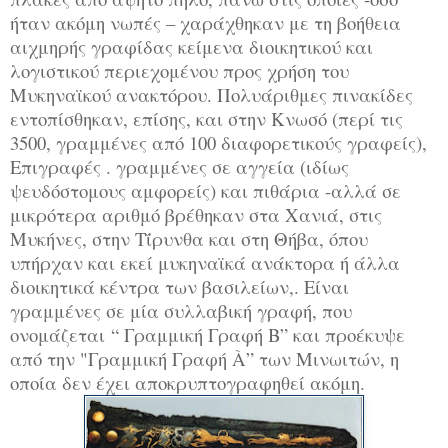
ήταν ακόμη νωπές – χαράχθηκαν με τη βοήθεια
αιχμηρής γραφίδας κείμενα διοικητικού και
λογιστικού περιεχομένου προς χρήση του
Μυκηναϊκού ανακτόρου. Πολυάριθμες πινακίδες
εντοπίσθηκαν, επίσης, και στην Κνωσό (περί τις
3500, γραμμένες από 100 διαφορετικούς γραφείς),
Επιγραφές . γραμμένες σε αγγεία (ιδίως
ψευδόστομους αμφορείς) και πιθάρια -αλλά σε
μικρότερα αριθμό βρέθηκαν στα Χανιά, στις
Μυκήνες, στην Τΐρυνθα και στη Θήβα, όπου
υπήρχαν και εκεί μυκηναϊκά ανάκτορα ή άλλα
διοικητικά κέντρα των βασιλείων,. Είναι
γραμμένες σε μία συλλαβική γραφή, που
ονομάζεται “ Γραμμική Γραφή Β” και προέκυψε
από την "Γραμμική Γραφή À” των Μινωιτών, η
οποία δεν έχει αποκρυπτογραφηθεί ακόμη.