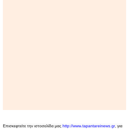
Επισκεφτείτε την ιστοσελίδα μας
http
://
www
.
tapantareinews
.
gr
, για