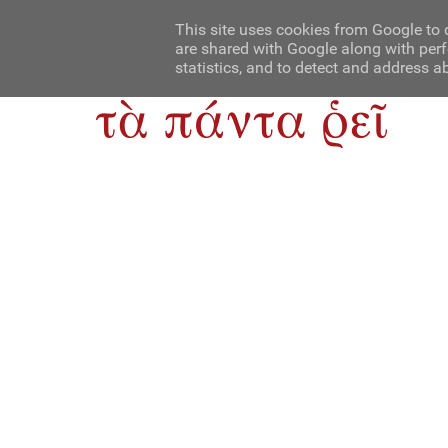
Αρχική
Contact Us
About Us
This site uses cookies from Google to d
are shared with Google along with perf
statistics, and to detect and address a