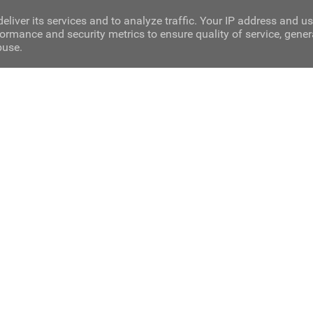
eliver its services and to analyze traffic. Your IP address and u
ormance and security metrics to ensure quality of service, gene
buse.