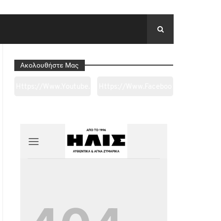
Ακολουθήστε Μας
Https://www.youtube.
Https://www.faceboo
Com/channel/UC0wk
K.com/tapantarei1965
2ge3sheyTkgpAkeBan
/?
G
Ref=pages_you_mana
Ge