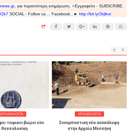
inews
.
gr
, για περισσότερη ενημέρωση.
⭐
Εγγραφείτε - SUBSCRIBE:
XX2k7
SOCIAL - Follow us...: Facebook...►
http://bit.ly/2kjlkot
ΟΛΟΓΙΑ
ΑΡΧΑΙΟΛΟΓΙΑ
φικοὶ βωμοὶ ἀπὸ
Συναρπαστική νέα ανακάλυψη
σαλονίκη
στην Αρχαία Μεσσήνη