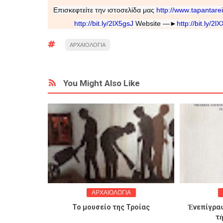
Επισκεφτείτε την ιστοσελίδα μας
http
://
www
.
tapantare
http://bit.ly/2lX5gsJ
Website —►
http://bit.ly/2l
ΑΡΧΑΙΟΛΟΓΙΑ
You Might Also Like
ΑΡΧΑΙΟΛΟΓΙΑ
ΑΡΧΑΙ
 τον
Το μουσείο της Τροίας
Ἐνεπίγραφοι τα
τὴ Θεσ