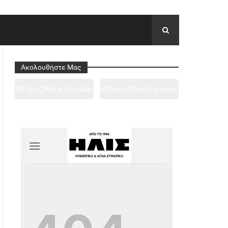
Ακολουθήστε Μας
Https://www.youtube.
Https://www.faceboo
Com/channel/UC0wk
K.com/tapantarei1965
2ge3sheyTkgpAkeBan
/?
G
Ref=pages_you_mana
Ge