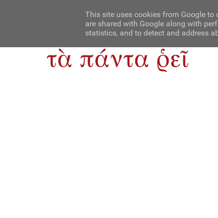
Αρχική
Contact Us
About Us
This site uses cookies from Google to d
are shared with Google along with perf
statistics, and to detect and address a