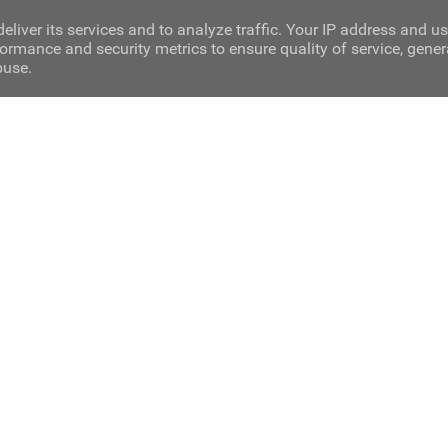
eliver its services and to analyze traffic. Your IP address and u
ormance and security metrics to ensure quality of service, gene
buse.