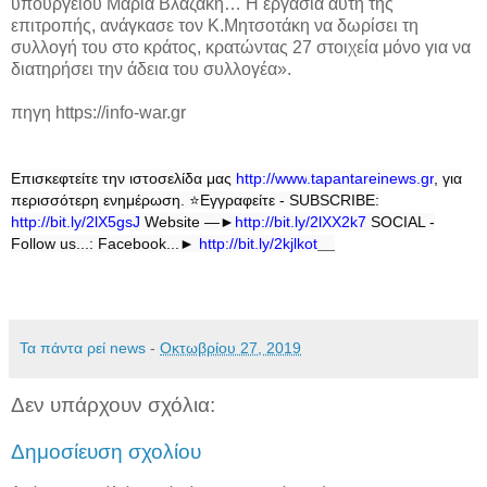
υπουργείου Μαρία Βλαζάκη… Η εργασία αυτή της
επιτροπής, ανάγκασε τον Κ.Μητσοτάκη να δωρίσει τη
συλλογή του στο κράτος, κρατώντας 27 στοιχεία μόνο για να
διατηρήσει την άδεια του συλλογέα».
πηγη https://info-war.gr
Επισκεφτείτε την ιστοσελίδα μας
http
://
www
.
tapantareinews
.
gr
, για
περισσότερη ενημέρωση.
⭐
Εγγραφείτε - SUBSCRIBE:
http://bit.ly/2lX5gsJ
Website —►
http://bit.ly/2lXX2k7
SOCIAL -
Follow us...: Facebook...►
http://bit.ly/2kjlkot
Τα πάντα ρεί news
-
Οκτωβρίου 27, 2019
Δεν υπάρχουν σχόλια:
Δημοσίευση σχολίου