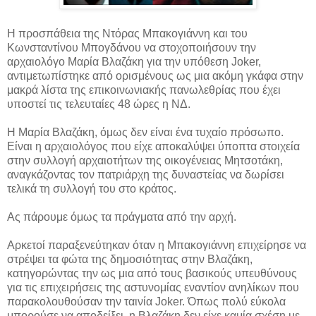
Η προσπάθεια της Ντόρας Μπακογιάννη και του
Κωνσταντίνου Μπογδάνου να στοχοποιήσουν την
αρχαιολόγο Μαρία Βλαζάκη για την υπόθεση Joker,
αντιμετωπίστηκε από ορισμένους ως μια ακόμη γκάφα στην
μακρά λίστα της επικοινωνιακής πανωλεθρίας που έχει
υποστεί τις τελευταίες 48 ώρες η ΝΔ.
Η Μαρία Βλαζάκη, όμως δεν είναι ένα τυχαίο πρόσωπο.
Είναι η αρχαιολόγος που είχε αποκαλύψει ύποπτα στοιχεία
στην συλλογή αρχαιοτήτων της οικογένειας Μητσοτάκη,
αναγκάζοντας τον πατριάρχη της δυναστείας να δωρίσει
τελικά τη συλλογή του στο κράτος.
Ας πάρουμε όμως τα πράγματα από την αρχή.
Αρκετοί παραξενεύτηκαν όταν η Μπακογιάννη επιχείρησε να
στρέψει τα φώτα της δημοσιότητας στην Βλαζάκη,
κατηγορώντας την ως μια από τους βασικούς υπευθύνους
για τις επιχειρήσεις της αστυνομίας εναντίον ανηλίκων που
παρακολουθούσαν την ταινία Joker. Όπως πολύ εύκολα
μπορούσε να αποδείξει, η Βλαζάκη δεν είχε καμία σχέση με