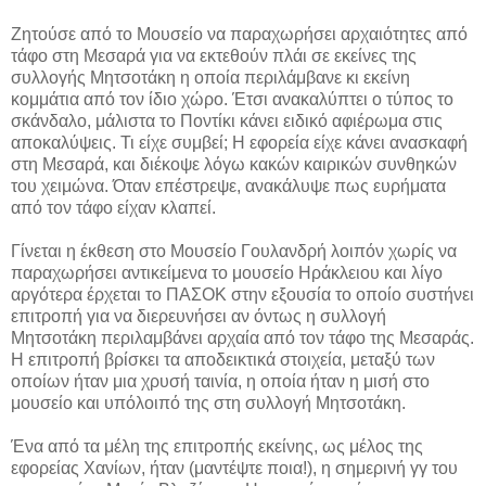
Ζητούσε από το Μουσείο να παραχωρήσει αρχαιότητες από
τάφο στη Μεσαρά για να εκτεθούν πλάι σε εκείνες της
συλλογής Μητσοτάκη η οποία περιλάμβανε κι εκείνη
κομμάτια από τον ίδιο χώρο. Έτσι ανακαλύπτει ο τύπος το
σκάνδαλο, μάλιστα το Ποντίκι κάνει ειδικό αφιέρωμα στις
αποκαλύψεις. Τι είχε συμβεί; Η εφορεία είχε κάνει ανασκαφή
στη Μεσαρά, και διέκοψε λόγω κακών καιρικών συνθηκών
του χειμώνα. Όταν επέστρεψε, ανακάλυψε πως ευρήματα
από τον τάφο είχαν κλαπεί.
Γίνεται η έκθεση στο Μουσείο Γουλανδρή λοιπόν χωρίς να
παραχωρήσει αντικείμενα το μουσείο Ηράκλειου και λίγο
αργότερα έρχεται το ΠΑΣΟΚ στην εξουσία το οποίο συστήνει
επιτροπή για να διερευνήσει αν όντως η συλλογή
Μητσοτάκη περιλαμβάνει αρχαία από τον τάφο της Μεσαράς.
Η επιτροπή βρίσκει τα αποδεικτικά στοιχεία, μεταξύ των
οποίων ήταν μια χρυσή ταινία, η οποία ήταν η μισή στο
μουσείο και υπόλοιπό της στη συλλογή Μητσοτάκη.
Ένα από τα μέλη της επιτροπής εκείνης, ως μέλος της
εφορείας Χανίων, ήταν (μαντέψτε ποια!), η σημερινή γγ του