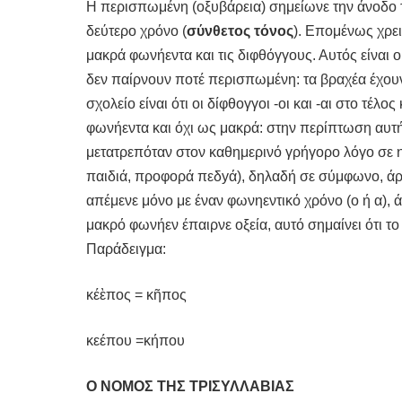
Η περισπωμένη (οξυβάρεια) σημείωνε την άνοδο 
δεύτερο χρόνο (
σύνθετος τόνος
). Επομένως χρει
μακρά φωνήεντα και τις διφθόγγους. Αυτός είναι 
δεν παίρνουν ποτέ περισπωμένη: τα βραχέα έχου
σχολείο είναι ότι οι δίφθογγοι -οι και -αι στο τέλ
φωνήεντα και όχι ως μακρά: στην περίπτωση αυτή τ
μετατρεπόταν στον καθημερινό γρήγορο λόγο σε ημ
παιδιά, προφορά πεδyά), δηλαδή σε σύμφωνο, άρ
απέμενε μόνο με έναν φωνηεντικό χρόνο (ο ή α),
μακρό φωνήεν έπαιρνε οξεία, αυτό σημαίνει ότι τ
Παράδειγμα:
κέὲπος = κῆπος
κεέπου =κήπου
Ο ΝΟΜΟΣ ΤΗΣ ΤΡΙΣΥΛΛΑΒΙΑΣ