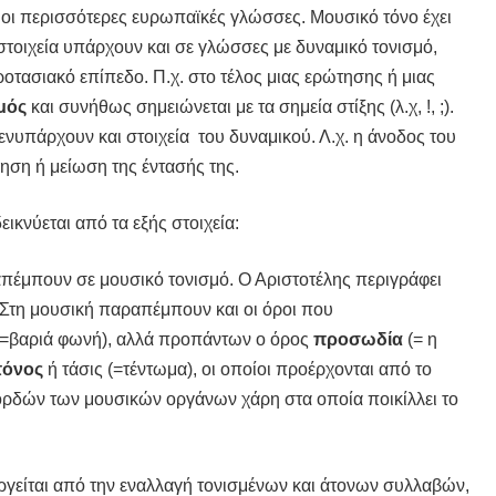
ι οι περισσότερες ευρωπαϊκές γλώσσες. Μουσικό τόνο έχει
 στοιχεία υπάρχουν και σε γλώσσες με δυναμικό τονισμό,
ροτασιακό επίπεδο. Π.χ. στο τέλος μιας ερώτησης ή μιας
μός
και συνήθως σημειώνεται με τα σημεία στίξης (λ.χ, !, ;).
ενυπάρχουν και στοιχεία του δυναμικού. Λ.χ. η άνοδος του
ηση ή μείωση της έντασής της.
εικνύεται από τα εξής στοιχεία:
πέμπουν σε μουσικό τονισμό. Ο Αριστοτέλης περιγράφει
 Στη μουσική παραπέμπουν και οι όροι που
=βαριά φωνή), αλλά προπάντων ο όρος
προσωδία
(= η
τόνος
ή τάσις (=τέντωμα), οι οποίοι προέρχονται από το
χορδών των μουσικών οργάνων χάρη στα οποία ποικίλλει το
ργείται από την εναλλαγή τονισμένων και άτονων συλλαβών,