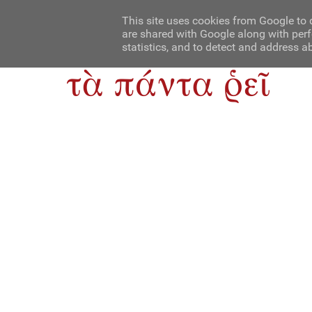
Αρχική
Contact Us
About Us
This site uses cookies from Google to d
are shared with Google along with perf
statistics, and to detect and address a