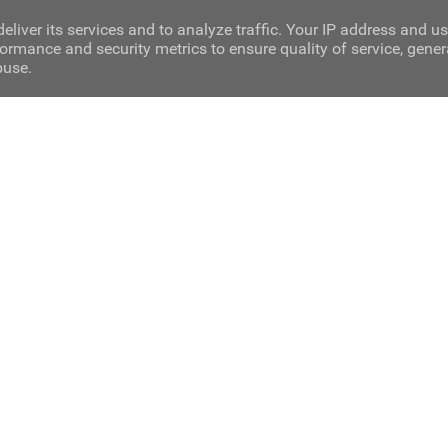
eliver its services and to analyze traffic. Your IP address and u
ormance and security metrics to ensure quality of service, gene
buse.