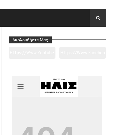
Ακολουθήστε Μας
Https://www.youtube.
Https://www.faceboo
Com/channel/UC0wk
K.com/tapantarei1965
2ge3sheyTkgpAkeBan
/?
G
Ref=pages_you_mana
Ge