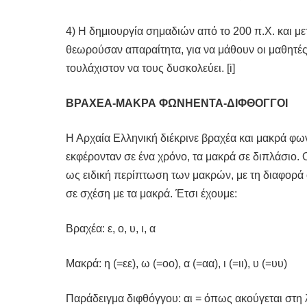
4) Η δημιουργία σημαδιών από το 200 π.Χ. και μετ
θεωρούσαν απαραίτητα, για να μάθουν οι μαθητές 
τουλάχιστον να τους δυσκολεύει. [i]
ΒΡΑΧΕΑ-ΜΑΚΡΑ ΦΩΝΗΕΝΤΑ-ΔΙΦΘΟΓΓΟΙ
Η Αρχαία Ελληνική διέκρινε βραχέα και μακρά φω
εκφέρονταν σε ένα χρόνο, τα μακρά σε διπλάσιο
ως ειδική περίπτωση των μακρών, με τη διαφορά
σε σχέση με τα μακρά. Έτσι έχουμε:
Βραχέα: ε, ο, υ, ι, α
Μακρά: η (=εε), ω (=οο), α (=αα), ι (=ιι), υ (=υυ)
Παράδειγμα διφθόγγου: αι = όπως ακούγεται στη 