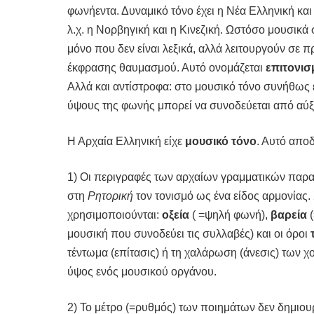
φωνήεντα. Δυναμικό τόνο έχει η Νέα Ελληνική κα
λ.χ. η Νορβηγική και η Κινεζική. Ωστόσο μουσικά
μόνο που δεν είναι λεξικά, αλλά λειτουργούν σε π
έκφρασης θαυμασμού. Αυτό ονομάζεται
επιτονισ
Αλλά και αντίστροφα: στο μουσικό τόνο συνήθως 
ύψους της φωνής μπορεί να συνοδεύεται από αύξ
Η Αρχαία Ελληνική είχε
μουσικό τόνο
. Αυτό αποδ
1) Οι περιγραφές των αρχαίων γραμματικών παρα
στη
Ρητορική
τον τονισμό ως ένα είδος αρμονίας.
χρησιμοποιούνται:
οξεία
( =ψηλή φωνή),
βαρεία
(
μουσική που συνοδεύει τις συλλαβές) και οι όροι
τέντωμα (επίτασις) ή τη χαλάρωση (άνεσις) των 
ύψος ενός μουσικού οργάνου.
2) Το μέτρο (=ρυθμός) των ποιημάτων δεν δημιου