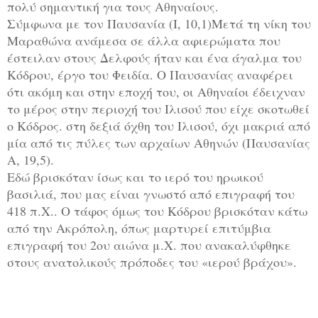
πολύ σημαντική για τους Αθηναίους.
Σύμφωνα με τον Παυσανία (Ι, 10,1)Μετά τη νίκη του
Μαραθώνα ανάμεσα σε άλλα αφιερώματα που
έστειλαν στους Δελφούς ήταν και ένα άγαλμα του
Κόδρου, έργο του Φειδία. Ο Παυσανίας αναφέρει
ότι ακόμη και στην εποχή του, οι Αθηναίοι έδειχναν
το μέρος στην περιοχή του Ιλισού που είχε σκοτωθεί
ο Κόδρος. στη δεξιά όχθη του Ιλισού, όχι μακριά από
μία από τις πύλες των αρχαίων Αθηνών (Παυσανίας
Α, 19,5).
Εδώ βρισκόταν ίσως και το ιερό του ηρωικού
βασιλιά, που μας είναι γνωστό από επιγραφή του
418 π.Χ.. Ο τάφος όμως του Κόδρου βρισκόταν κάτω
από την Ακρόπολη, όπως μαρτυρεί επιτύμβια
επιγραφή του 2ου αιώνα μ.Χ. που ανακαλύφθηκε
στους ανατολικούς πρόποδες του «ιερού βράχου».