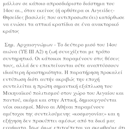
μάλλον σε κάποιο απροσδιόριστο διάστημα του
14ου αι., όταν εκείνος (ή ορθότερα οι Αιγειίδες-
Θησείδες βασιλείς που αντιπροσωπεύει) κατόρθωσε
να ενώσει τα αττικά κρατίδια σε ένα ανακτορικό
κράτος
Σημ. Αρχαιογνώμων - Το δεύτερο μισό του 14ου
αιώνα (ΥΕ III Α2) η ζωή συνεχίζεται με τρόπο
συντηρητικό. Οι κάτοικοι παραμένουν στις θέσεις
τους, αλλά δεν επεκτείνονται ούτε αναπτύσσουν
ιδιαίτερη δραστηριότητα. Η παρατήρηση προκαλεί
εντύπωση διότι αυτήν ακριβώς την εποχή
συντελείται η πρώτη σημαντική εξάπλωση του
Μυκηναϊκού πολιτισμού στον χώρο του Αιγαίου και
παντού, ακόμα και στην Αττική, δημιουργούνται
νέοι οικισμοί. Μόνο αι Αθήναι παραμένουν
αμέτοχοι της συντελούμενης «κοσμογονίας» και η
εξήγηση δεν προκύπτει αμέσως από τα δικά μας
ευρήματα. Ίσως όμως επιτρέπεται να σκεφθούμε ότι