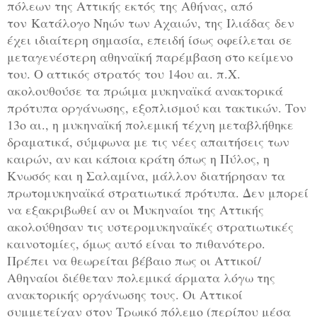
πόλεων της Αττικής εκτός της Αθήνας, από
τον
Κατάλογο Νηών των Αχαιών, της Ιλιάδας
δεν
έχει ιδιαίτερη σημασία, επειδή ίσως οφείλεται σε
μεταγενέστερη αθηναϊκή παρέμβαση στο κείμενο
του. Ο αττικός στρατός του 14ου αι. π.Χ.
ακολουθούσε τα πρώιμα μυκηναϊκά ανακτορικά
πρότυπα οργάνωσης, εξοπλισμού και τακτικών. Τον
13ο αι., η μυκηναϊκή πολεμική τέχνη μεταβλήθηκε
δραματικά, σύμφωνα με τις νέες απαιτήσεις των
καιρών, αν και κάποια κράτη όπως η Πύλος, η
Κνωσός και η Σαλαμίνα, μάλλον διατήρησαν τα
πρωτομυκηναϊκά στρατιωτικά πρότυπα. Δεν μπορεί
να εξακριβωθεί αν οι Μυκηναίοι της Αττικής
ακολούθησαν τις υστερομυκηναϊκές στρατιωτικές
καινοτομίες, όμως αυτό είναι το πιθανότερο.
Πρέπει να θεωρείται βέβαιο πως οι Αττικοί/
Αθηναίοι διέθεταν πολεμικά άρματα λόγω της
ανακτορικής οργάνωσης τους. Οι Αττικοί
συμμετείχαν στον Τρωικό πόλεμο (περίπου μέσα