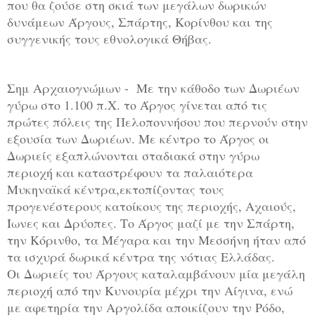
που θα ζούσε στη σκιά των μεγάλων δωρικών
δυνάμεων Άργους, Σπάρτης, Κορίνθου και της
συγγενικής τους εθνολογικά Θήβας.
Σημ Αρχαιογνώμων - Με την κάθοδο των Δωριέων
γύρω στο 1.100 π.Χ. το Άργος γίνεται από τις
πρώτες πόλεις της Πελοποννήσου που περνούν στην
εξουσία των Δωριέων. Με κέντρο το Άργος οι
Δωριείς εξαπλώνονται σταδιακά στην γύρω
περιοχή και καταστρέφουν τα παλαιότερα
Μυκηναϊκά κέντρα,εκτοπίζοντας τους
προγενέστερους κατοίκους της περιοχής, Αχαιούς,
Ίωνες και Δρύοπες. Το Άργος μαζί με την Σπάρτη,
την Κόρινθο, τα Μέγαρα και την Μεσσήνη ήταν από
τα ισχυρά δωρικά κέντρα της νότιας Ελλάδας.
Οι Δωριείς του Άργους καταλαμβάνουν μία μεγάλη
περιοχή από την Κυνουρία μέχρι την Αίγινα, ενώ
με αφετηρία την Αργολίδα αποικίζουν την Ρόδο,