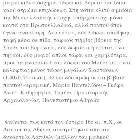
μικροί κιβωτιόσχημοι τάφοι και βόρεια του ίδιου
ναού στρώμα επιχώσεως. Στη νότια κλιτύ σημάδια
της Μεσοελλαδικής εποχής υπάρχουν όχι μόνο
κοντά στα Πρωτοελλαδικά, αλλά παντού όπου
έγινε ανασκαφή. Δύο εστίες, δύο λάκκοι αποθήκης,
ταφή μέσα σε πίθο, ταφικός τύμβος βόρεια της
Στοάς του Ευμενούς, δύο δωμάτια ή σπίτια, ένα
πηγάδι, δύο μικροί απλοί τάφοι και χαμηλότερα,
προς τα ανατολικά του λόφου του Μουσείου, ένας
καλοφτιαγμένος τάφος μεγάλων διαστάσεων
(1.40x0.55 εσωτ.), άλλοι δύο πρώιμοι και βέβαια
παντού κεραμεική. Μαρία Παντελίδου – Γκόφα
Αναπ. Καθηγήτρια, Τομέας Προϊστορικής
Αρχαιολογίας, Πανεπιστήμιο Αθηνών
Φαίνεται πως κατά τον ύστερο 16ο αι. π.Χ., οι
Δαναοί της Αθήνας ανατράπηκαν από μία
δυναστεία Λαπιθών (μάλλον του μυθικού