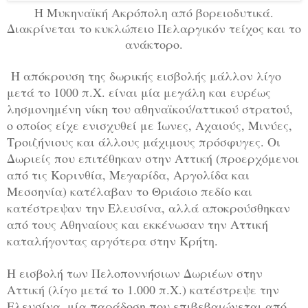
Η Μυκηναϊκή Ακρόπολη από βορειοδυτικά.
Διακρίνεται το κυκλώπειο Πελαργικόν τείχος και το
ανάκτορο.
Η απόκρουση της δωρικής εισβολής μάλλον λίγο
μετά το 1000 π.Χ. είναι μία μεγάλη και ευρέως
λησμονημένη νίκη του αθηναϊκού/αττικού στρατού,
ο οποίος είχε ενισχυθεί με Ίωνες, Αχαιούς, Μινύες,
Τροιζήνιους και άλλους μάχιμους πρόσφυγες. Οι
Δωριείς που επιτέθηκαν στην Αττική (προερχόμενοι
από τις Κορινθία, Μεγαρίδα, Αργολίδα και
Μεσσηνία) κατέλαβαν το Θριάσιο πεδίο και
κατέστρεψαν την Ελευσίνα, αλλά αποκρούσθηκαν
από τους Αθηναίους και εκκένωσαν την Αττική
καταλήγοντας αργότερα στην Κρήτη.
Η εισβολή των Πελοποννήσιων Δωριέων στην
Αττική (λίγο μετά το 1.000 π.Χ.) κατέστρεψε την
Ελευσίνα, μία παράδοση που επιβεβαιώνεται από