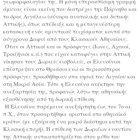
γεωμορφολογίας της. Η μόνη υπερασπίσιμη γραμμή
άμυνας είναι εκείνη που διατρέχει την Πάρνηθα και
το όρος Αιγάλεω (σύνορα ανατολικής και δυτικής
Αττικής), όπως απέδειξε και η μεταγενέστερη
κατασκευή ενός αμυντικού τειχίσματος κοντά στο
σύγχρονο Δαφνί από τους Κλασικούς Αθηναίους.
Όταν οι Αττικοί και οι πρόσφυγες (Ίωνες, Αχαιοί,
Τροιζήνιοι κ.ά.) που είχαν καταφύγει στην Αττική
νίκησαν τους Δωριείς εισβολείς, οι Ελευσίνιοι
επέστρεψαν στο Θριάσιο ενώ οι περισσότεροι
πρόσφυγες προωθήθηκαν στα νησιά του Αιγαίου και
στη Μικρά Ασία. Τότε η Ελευσίνα ανέκτησε την
ανεξαρτησία της, προφανώς λόγω της αθηναϊκής
εξασθένησης από τη δωρική επίθεση.
Η Ελευσίνα παρέμεινε ανεξάρτητη έως τον 7ο αι.
π.Χ., όταν προσαρτήθηκε οριστικά στο αθηναϊκό
κράτος (με εξαίρεση ένα μικρό διάστημα κατά την
Κλασική εποχή). Η επίθεση των Δωριέων εναντίον
της Αττικής αντικατοπτρίζεται στον μύθο του