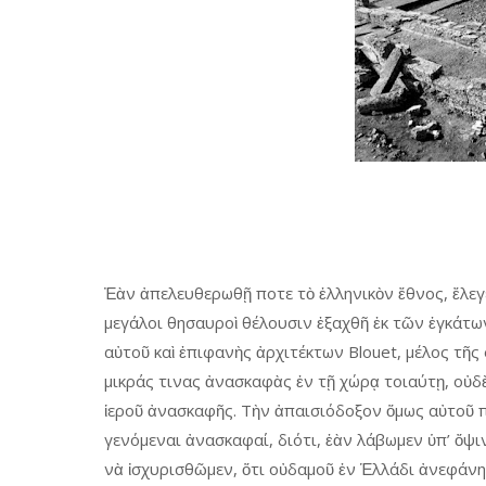
Ἐὰν ἀπελευθερωθῇ ποτε τὸ ἑλληνικὸν ἔθνος, ἔλεγ
μεγάλοι θησαυροὶ θέλουσιν ἐξαχθῆ ἐκ τῶν ἐγκάτω
αὐτοῦ καὶ ἐπιφανὴς ἀρχιτέκτων Blouet, μέλος τῆς 
μικράς τινας ἀνασκαφὰς ἐν τῇ χώρᾳ τοιαύτῃ, οὐδὲν 
ἱεροῦ ἀνασκαφῆς. Τὴν ἀπαισιόδοξον ὅμως αὐτοῦ π
γενόμεναι ἀνασκαφαί, διότι, ἐὰν λάβωμεν ὑπ’ ὄψι
νὰ ἰσχυρισθῶμεν, ὅτι οὐδαμοῦ ἐν Ἑλλάδι ἀνεφάνη