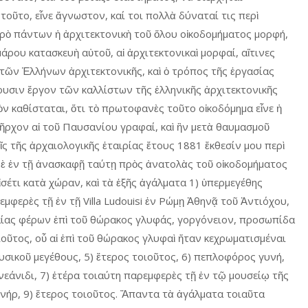
 τοῦτο, εἶνε ἄγνωστον, καί τοι πολλὰ δύναταί τις περὶ
πρὸ πάντων ἡ ἀρχιτεκτονικὴ τοῦ ὅλου οἰκοδομήματος μορφή,
άρου κατασκευὴ αὐτοῦ, αἱ ἀρχιτεκτονικαὶ μορφαί, αἵτινες
τῶν Ἑλλήνων ἀρχιτεκτονικῆς, καὶ ὁ τρόπος τῆς ἐργασίας
υσιν ἔργον τῶν καλλίστων τῆς ἑλληνικῆς ἀρχιτεκτονικῆς
ν καθίσταται, ὅτι τὸ πρωτοφανὲς τοῦτο οἰκοδόμημα εἶνε ἡ
πῆρχον αἱ τοῦ Παυσανίου γραφαί, καὶ ἣν μετὰ θαυμασμοῦ
ῖς τῆς ἀρχαιολογικῆς ἑταιρίας ἔτους 1881 ἔκθεσίν μου περὶ
δὲ ἐν τῇ ἀνασκαφῇ ταύτῃ πρὸς ἀνατολὰς τοῦ οἰκοδομήματος
ἰσέτι κατὰ χώραν, καὶ τὰ ἑξῆς ἀγάλματα 1) ὑπερμεγέθης
φερὲς τῇ ἐν τῇ Villa Ludouisi ἐν Ρώμῃ Ἀθηνᾷ τοῦ Ἀντιόχου,
ίας φέρων ἐπὶ τοῦ θώρακος γλυφάς, γοργόνειον, προσωπίδα
ιοῦτος, οὗ αἱ ἐπὶ τοῦ θώρακος γλυφαὶ ἤταν κεχρωματισμέναι
υσικοῦ μεγέθους, 5) ἕτερος τοιοῦτος, 6) πεπλοφόρος γυνή,
άνιδι, 7) ἑτέρα τοιαύτη παρεμφερὲς τῇ ἐν τῷ μουσείῳ τῆς
νήρ, 9) ἕτερος τοιοῦτος. Ἅπαντα τὰ ἀγάλματα τοιαῦτα