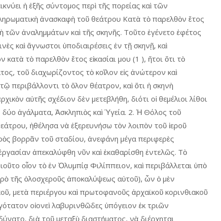
κνύει ἡ ἑξῆς σύντομος περὶ τῆς πορείας καὶ τῶν
ληρωματικὴ ἀνασκαφὴ τοῦ θεάτρου Κατὰ τὸ παρελθὸν ἔτος
ὴ τῶν ἀναλημμάτων καὶ τῆς σκηνῆς. Τοῦτο ἐγένετο ἐφέτος
νὲς καὶ ἄγνωστοι ὑποδιαιρέσεις ἐν τῇ σκηνῇ, καὶ
κατὰ τὸ παρελθὸν ἔτος εἰκασίαι μου (1 ), ἤτοι ὅτι τὸ
τος, τοῦ διαχωρίζοντος τὸ κοῖλον εἰς ἀνώτερον καὶ
 τῷ περιβάλλοντι τὸ ὅλον θέατρον, καὶ ὅτι ἡ σκηνὴ
χικὸν αὐτῆς σχέδιον δὲν μετεβλήθη, διότι οἱ θεμέλιοι λίθοι
 δύο ἀγάλματα, Ἀσκληπιὸς καὶ Ὑγεία. 2. Ἡ Θόλος τοῦ
εάτρου, ἠθέλησα νὰ ἐξερευνήσω τὸν λοιπὸν τοῦ ἱεροῦ
πρὸς βορρᾶν τοῦ σταδίου, ἀνεφάνη μέγα περιφερὲς
 ἐργασίαν ἀπεκαλύφθη νῦν καὶ ἐκαθαρίσθη ἐντελῶς. Τὸ
ιοῦτο οἷον τὸ ἐν Ὀλυμπίᾳ Φιλίππειον, καὶ περιβάλλεται ὑπὸ
 πρὸ τῆς ὁλοσχεροῦς ἀποκαλύψεως αὐτοῦ), ὧν ὁ μὲν
ικοῦ, μετὰ περιέργου καὶ πρωτοφανοῦς ἀρχαϊκοῦ κορινθιακοῦ
ργότατον οἰονεὶ λαβυρινθῶδες ὑπόγειον ἐκ τριῶν
δύνατο, διὰ τοῦ μεταξὺ διαστήματος, νὰ διέρχηται