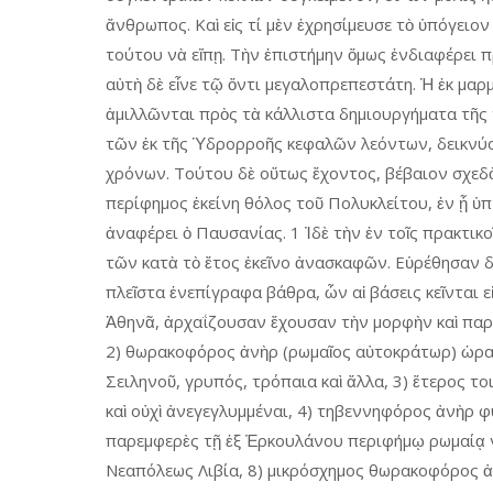
ἄνθρωπος. Καὶ εἰς τί μὲν ἐχρησίμευσε τὸ ὑπόγειον
τούτου νὰ εἴπῃ. Τὴν ἐπιστήμην ὅμως ἐνδιαφέρει 
αὐτὴ δὲ εἶνε τῷ ὄντι μεγαλοπρεπεστάτη. Ἡ ἐκ μαρμ
ἁμιλλῶνται πρὸς τὰ κάλλιστα δημιουργήματα τῆς 
τῶν ἐκ τῆς Ὑδρορροῆς κεφαλῶν λεόντων, δεικνύο
χρόνων. Τούτου δὲ οὕτως ἔχοντος, βέβαιον σχεδὸ
περίφημος ἐκείνη θόλος τοῦ Πολυκλείτου, ἐν ᾗ ὑ
ἀναφέρει ὁ Παυσανίας. 1 Ἰδὲ τὴν ἐν τοῖς πρακτικο
τῶν κατὰ τὸ ἔτος ἐκεῖνο ἀνασκαφῶν. Εὑρέθησαν 
πλεῖστα ἐνεπίγραφα βάθρα, ὧν αἱ βάσεις κεῖνται ε
Ἀθηνᾶ, ἀρχαΐζουσαν ἔχουσαν τὴν μορφὴν καὶ παρεμ
2) θωρακοφόρος ἀνὴρ (ρωμαῖος αὐτοκράτωρ) ὡρα
Σειληνοῦ, γρυπός, τρόπαια καὶ ἄλλα, 3) ἕτερος το
καὶ οὐχὶ ἀνεγεγλυμμέναι, 4) τηβεννηφόρος ἀνὴρ φ
παρεμφερὲς τῇ ἐξ Ἐρκουλάνου περιφήμῳ ρωμαίᾳ νε
Νεαπόλεως Λιβία, 8) μικρόσχημος θωρακοφόρος ἀ