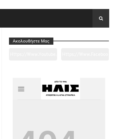
Ακολουθήστε Μας
Https://www.youtube.
Https://www.faceboo
Com/channel/UC0wk
K.com/tapantarei1965
2ge3sheyTkgpAkeBan
/?
G
Ref=pages_you_mana
Ge