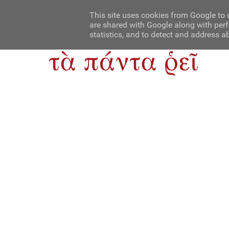
Αρχική
Contact Us
About Us
This site uses cookies from Google to d
are shared with Google along with perf
statistics, and to detect and address a