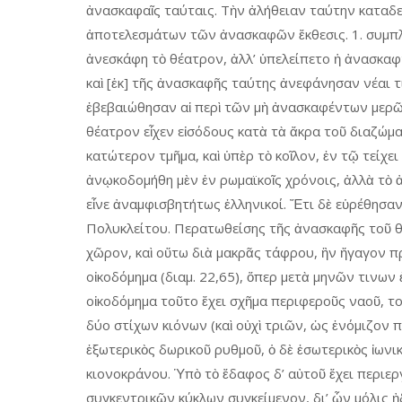
ἀνασκαφαῖς ταύταις. Τὴν ἀλήθειαν ταύτην καταδει
ἀποτελεσμάτων τῶν ἀνασκαφῶν ἔκθεσις. 1. συμπ
ἀνεσκάφη τὸ θέατρον, ἀλλ’ ὑπελείπετο ἡ ἀνασκαφ
καὶ [ἐκ] τῆς ἀνασκαφῆς ταύτης ἀνεφάνησαν νέαι τι
ἐβεβαιώθησαν αἱ περὶ τῶν μὴ ἀνασκαφέντων μερῶν 
θέατρον εἶχεν εἰσόδους κατὰ τὰ ἄκρα τοῦ διαζώμα
κατώτερον τμῆμα, καὶ ὑπὲρ τὸ κοῖλον, ἐν τῷ τείχει
ἀνῳκοδομήθη μὲν ἐν ρωμαϊκοῖς χρόνοις, ἀλλὰ τὸ ἀρ
εἶνε ἀναμφισβητήτως ἑλληνικοί. Ἔτι δὲ εὑρέθησαν
Πολυκλείτου. Περατωθείσης τῆς ἀνασκαφῆς τοῦ θ
χῶρον, καὶ οὕτω διὰ μακρᾶς τάφρου, ἣν ἤγαγον 
οἰκοδόμημα (διαμ. 22,65), ὅπερ μετὰ μηνῶν τινων
οἰκοδόμημα τοῦτο ἔχει σχῆμα περιφεροῦς ναοῦ, το
δύο στίχων κιόνων (καὶ οὐχὶ τριῶν, ὡς ἐνόμιζον
ἐξωτερικὸς δωρικοῦ ρυθμοῦ, ὁ δὲ ἐσωτερικὸς ἰων
κιονοκράνου. Ὑπὸ τὸ ἔδαφος δ’ αὐτοῦ ἔχει περιε
συγκεντρικῶν κύκλων συγκείμενον, δι’ ὧν μόλις ἠ