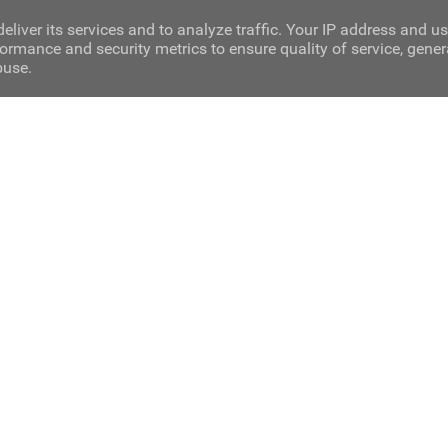
eliver its services and to analyze traffic. Your IP address and u
ormance and security metrics to ensure quality of service, gene
buse.