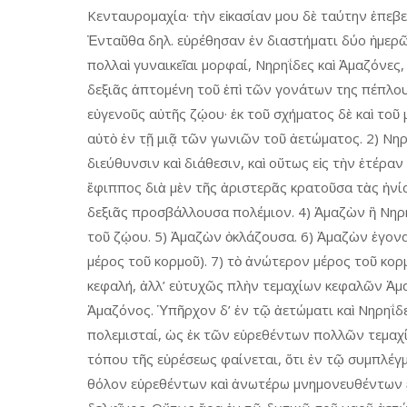
Κενταυρομαχία· τὴν εἰκασίαν μου δὲ ταύτην ἐπεβ
Ἐνταῦθα δηλ. εὑρέθησαν ἐν διαστήματι δύο ἡμερῶ
πολλαὶ γυναικεῖαι μορφαί, Νηρηΐδες καὶ Ἀμαζόνες, 
δεξιᾶς ἁπτομένη τοῦ ἐπὶ τῶν γονάτων της πέπλου
εὐγενοῦς αὐτῆς ζῴου· ἐκ τοῦ σχήματος δὲ καὶ τοῦ
αὐτὸ ἐν τῇ μιᾷ τῶν γωνιῶν τοῦ ἀετώματος. 2) Νη
διεύθυνσιν καὶ διάθεσιν, καὶ οὕτως εἰς τὴν ἑτέρα
ἔφιππος διὰ μὲν τῆς ἀριστερᾶς κρατοῦσα τὰς ἡνί
δεξιᾶς προσβάλλουσα πολέμιον. 4) Ἀμαζὼν ἢ Νηρηΐ
τοῦ ζῴου. 5) Ἀμαζὼν ὀκλάζουσα. 6) Ἀμαζὼν ἐγον
μέρος τοῦ κορμοῦ). 7) τὸ ἀνώτερον μέρος τοῦ κο
κεφαλή, ἀλλ’ εὐτυχῶς πλὴν τεμαχίων κεφαλῶν Ἀμα
Ἀμαζόνος. Ὑπῆρχον δ’ ἐν τῷ ἀετώματι καὶ Νηρηΐδε
πολεμισταί, ὡς ἐκ τῶν εὑρεθέντων πολλῶν τεμαχί
τόπου τῆς εὑρέσεως φαίνεται, ὅτι ἐν τῷ συμπλέγ
θόλον εὑρεθέντων καὶ ἀνωτέρω μνημονευθέντων ἔρ