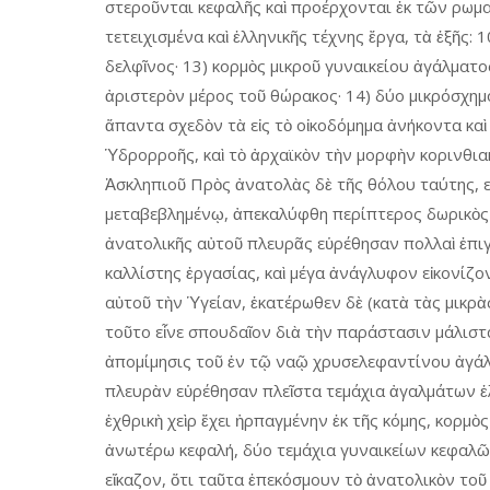
στεροῦνται κεφαλῆς καὶ προέρχονται ἐκ τῶν ρωμ
τετειχισμένα καὶ ἑλληνικῆς τέχνης ἔργα, τὰ ἑξῆς: 
δελφῖνος· 13) κορμὸς μικροῦ γυναικείου ἀγάλματ
ἀριστερὸν μέρος τοῦ θώρακος· 14) δύο μικρόσχημο
ἅπαντα σχεδὸν τὰ εἰς τὸ οἰκοδόμημα ἀνήκοντα καὶ
Ὑδρορροῆς, καὶ τὸ ἀρχαϊκὸν τὴν μορφὴν κορινθια
Ἀσκληπιοῦ Πρὸς ἀνατολὰς δὲ τῆς θόλου ταύτης, εἰ
μεταβεβλημένῳ, ἀπεκαλύφθη περίπτερος δωρικὸς ν
ἀνατολικῆς αὐτοῦ πλευρᾶς εὑρέθησαν πολλαὶ ἐπι
καλλίστης ἐργασίας, καὶ μέγα ἀνάγλυφον εἰκονίζ
αὐτοῦ τὴν Ὑγείαν, ἑκατέρωθεν δὲ (κατὰ τὰς μικρ
τοῦτο εἶνε σπουδαῖον διὰ τὴν παράστασιν μάλιστα
ἀπομίμησις τοῦ ἐν τῷ ναῷ χρυσελεφαντίνου ἀγάλ
πλευρὰν εὑρέθησαν πλεῖστα τεμάχια ἀγαλμάτων ἑ
ἐχθρικὴ χεὶρ ἔχει ἡρπαγμένην ἐκ τῆς κόμης, κορμὸ
ἀνωτέρω κεφαλή, δύο τεμάχια γυναικείων κεφαλῶ
εἴκαζον, ὅτι ταῦτα ἐπεκόσμουν τὸ ἀνατολικὸν τοῦ