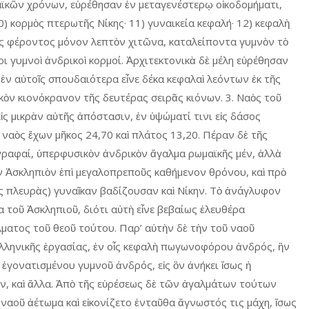
αϊκῶν χρόνων, εὑρέθησαν ἐν μεταγενέστερῳ οἰκοδομήματι,
10) κορμὸς πτερωτῆς Νίκης· 11) γυναικεία κεφαλή· 12) κεφαλὴ
ος φέροντος μόνον λεπτὸν χιτῶνα, καταλείποντα γυμνὸν τὸ
ι γυμνοὶ ἀνδρικοὶ κορμοί. Ἀρχιτεκτονικὰ δὲ μέλη εὑρέθησαν
 ἐν αὐτοῖς σπουδαιότερα εἶνε δέκα κεφαλαὶ λεόντων ἐκ τῆς
κὸν κιονόκρανον τῆς δευτέρας σειρᾶς κιόνων. 3. Ναὸς τοῦ
ς μικρὰν αὐτῆς ἀπόστασιν, ἐν ὑψώματί τινι εἰς δάσος
αὸς ἔχων μῆκος 24,70 καὶ πλάτος 13,20. Πέραν δὲ τῆς
γραφαί, ὑπερφυσικὸν ἀνδρικὸν ἄγαλμα ρωμαϊκῆς μέν, ἀλλὰ
ον Ἀσκληπιὸν ἐπὶ μεγαλοπρεποῦς καθήμενον θρόνου, καὶ πρὸ
ὰς πλευρὰς) γυναῖκαν βαδίζουσαν καὶ Νίκην. Τὸ ἀνάγλυφον
 τοῦ Ἀσκληπιοῦ, διότι αὐτὴ εἶνε βεβαίως ἐλευθέρα
ματος τοῦ θεοῦ τούτου. Παρ’ αὐτὴν δὲ τὴν τοῦ ναοῦ
λληνικῆς ἐργασίας, ἐν οἷς κεφαλὴ πωγωνοφόρου ἀνδρός, ἣν
ς ἐγονατισμένου γυμνοῦ ἀνδρός, εἰς ὃν ἀνήκει ἴσως ἡ
ν, καὶ ἄλλα. Ἀπὸ τῆς εὑρέσεως δὲ τῶν ἀγαλμάτων τούτων
 ναοῦ ἀέτωμα καὶ εἰκονίζετο ἐνταῦθα ἄγνωστός τις μάχη, ἴσως