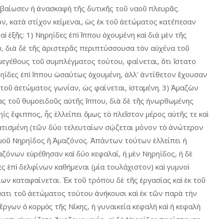
εβαίωσεν ἡ ἀνασκαφὴ τῆς δυτικῆς τοῦ ναοῦ πλευρᾶς.
ν, κατὰ στίχον κείμεναι, ὡς ἐκ τοῦ ἀετώματος κατέπεσαν
αἱ ἑξῆς: 1) Νηρηΐδες ἐπὶ ἵππου ὀχουμένη καὶ διὰ μὲν τῆς
, διὰ δὲ τῆς ἀριστερᾶς περιπτύσσουσα τὸν αὐχένα τοῦ
 μεγέθους τοῦ συμπλέγματος τούτου, φαίνεται, ὅτι ἵστατο
ρηΐδες ἐπὶ ἵππου ὡσαύτως ὀχουμένη, ἀλλ’ ἀντίθετον ἔχουσαν
ν τοῦ ἀετώματος γωνίαν, ὡς φαίνεται, ἱσταμένη. 3) Ἀμαζὼν
ας τοῦ θυμοειδοῦς αὐτῆς ἵππου, διὰ δὲ τῆς ἠνωρθωμένης
ς ἔφιππος, ἧς ἐλλείπει ὅμως τὸ πλεῖστον μέρος αὐτῆς τε καὶ
ατισμένη (τῶν δύο τελευταίων σῴζεται μόνον τὸ ἀνώτερον
ρμοῦ Νηρηΐδος ἢ Ἀμαζόνος. Ἁπάντων τούτων ἐλλείπει ἡ
ζόνων εὑρέθησαν καὶ δύο κεφαλαί, ἡ μὲν Νηρηΐδος, ἡ δὲ
ς ἐπὶ δελφίνων καθήμεναι (μία τουλάχιστον) καὶ γυμνοὶ
ων καταφαίνεται. Ἐκ τοῦ τρόπου δὲ τῆς ἐργασίας καὶ ἐκ τοῦ
ματι τοῦ ἀετώματος τούτου ἀνήκουσι καὶ ἐκ τῶν παρὰ τὴν
γων ὁ κορμὸς τῆς Νίκης, ἡ γυναικεία κεφαλὴ καὶ ἡ κεφαλὴ