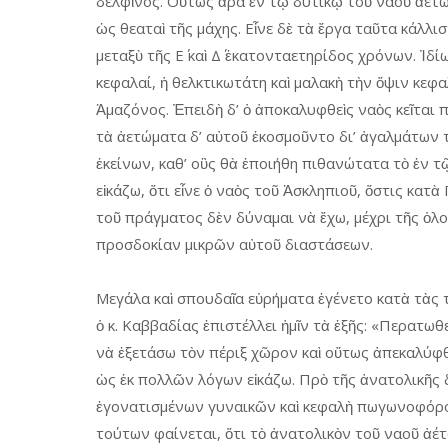
δελφῖνος. Οὕτως ἄρα ἐν τῷ δυτικῷ τοῦ ναοῦ ἀετώ
ὡς θεαταὶ τῆς μάχης. Εἶνε δὲ τὰ ἔργα ταῦτα κάλλ
μεταξὺ τῆς Ε΄ καὶ Δ΄ ἑκατονταετηρίδος χρόνων. Ἰδί
κεφαλαί, ἡ θελκτικωτάτη καὶ μαλακὴ τὴν ὄψιν κε
Ἀμαζόνος. Ἐπειδὴ δ’ ὁ ἀποκαλυφθεὶς ναὸς κεῖται πλη
τὰ ἀετώματα δ’ αὐτοῦ ἐκοσμοῦντο δι’ ἀγαλμάτων 
ἐκείνων, καθ’ οὓς θὰ ἐποιήθη πιθανώτατα τὸ ἐν 
εἰκάζω, ὅτι εἶνε ὁ ναὸς τοῦ Ἀσκληπιοῦ, ὅστις κατ
τοῦ πράγματος δὲν δύναμαι νὰ ἔχω, μέχρι τῆς ὁ
προσδοκίαν μικρῶν αὐτοῦ διαστάσεων.
Μεγάλα καὶ σπουδαῖα εὑρήματα ἐγένετο κατὰ τὰς 
ὁ κ. Καββαδίας ἐπιστέλλει ἡμῖν τὰ ἑξῆς: «Περατ
νὰ ἐξετάσω τὸν πέριξ χῶρον καὶ οὕτως ἀπεκαλύφθ
ὡς ἐκ πολλῶν λόγων εἰκάζω. Πρὸ τῆς ἀνατολικῆς 
ἐγονατισμένων γυναικῶν καὶ κεφαλὴ πωγωνοφόρου 
τούτων φαίνεται, ὅτι τὸ ἀνατολικὸν τοῦ ναοῦ ἀέ