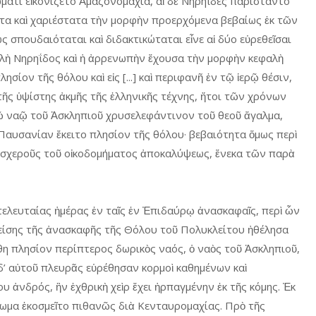
ματι εἰκονίζετο Ἀμαζονομαχία, αἱ δὲ Νηρηΐδες παρίσταντο
ιστα καὶ χαριέστατα τὴν μορφὴν προερχόμενα βεβαίως ἐκ τῶν
ως σπουδαιόταται καὶ διδακτικώταται εἶνε αἱ δύο εὑρεθεῖσαι
φαλὴ Νηρηΐδος καὶ ἡ ἀρρενωπὴν ἔχουσα τὴν μορφὴν κεφαλὴ
σίον τῆς θόλου καὶ εἰς [...] καὶ περιφανῆ ἐν τῷ ἱερῷ θέσιν,
τῆς ὑψίστης ἀκμῆς τῆς ἑλληνικῆς τέχνης, ἤτοι τῶν χρόνων
τῷ ναῷ τοῦ Ἀσκληπιοῦ χρυσελεφάντινον τοῦ θεοῦ ἄγαλμα,
ὰ Παυσανίαν ἔκειτο πλησίον τῆς θόλου· βεβαιότητα ὅμως περὶ
λοσχεροῦς τοῦ οἰκοδομήματος ἀποκαλύψεως, ἕνεκα τῶν παρὰ
τελευταίας ἡμέρας ἐν ταῖς ἐν Ἐπιδαύρῳ ἀνασκαφαῖς, περὶ ὧν
ωθείσης τῆς ἀνασκαφῆς τῆς Θόλου τοῦ Πολυκλείτου ἠθέλησα
η πλησίον περίπτερος δωρικὸς ναός, ὁ ναὸς τοῦ Ἀσκληπιοῦ,
δ’ αὐτοῦ πλευρᾶς εὑρέθησαν κορμοὶ καθημένων καὶ
ἀνδρός, ἣν ἐχθρικὴ χεὶρ ἔχει ἡρπαγμένην ἐκ τῆς κόμης. Ἐκ
τωμα ἐκοσμεῖτο πιθανῶς διὰ Κενταυρομαχίας. Πρὸ τῆς