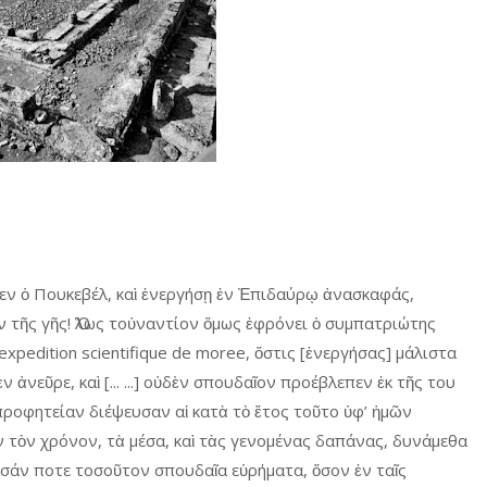
εν ὁ Πουκεβέλ, καὶ ἐνεργήσῃ ἐν Ἐπιδαύρῳ ἀνασκαφάς,
ν τῆς γῆς! Ὅλως τοὐναντίον ὅμως ἐφρόνει ὁ συμπατριώτης
expedition scientifique de moree, ὅστις [ἐνεργήσας] μάλιστα
ἀνεῦρε, καὶ [... ...] οὐδὲν σπουδαῖον προέβλεπεν ἐκ τῆς του
ροφητείαν διέψευσαν αἱ κατὰ τὸ ἔτος τοῦτο ὑφ’ ἡμῶν
ν τὸν χρόνον, τὰ μέσα, καὶ τὰς γενομένας δαπάνας, δυνάμεθα
σάν ποτε τοσοῦτον σπουδαῖα εὑρήματα, ὅσον ἐν ταῖς