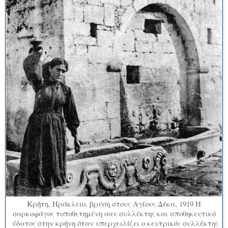
Κρήτη, Ηράκλειο, βρύση στους Αγίους Δέκα, 1919 Η
σαρκοφάγος τοποθετημένη σαν συλλέκτης και αποθηκευτικό
ύδατος στην κρήνη όταν υπερχειλίζει ο κεντρικός συλλέκτης