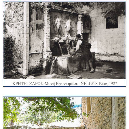
ΚΡΗΤΗ ΖΑΡΟΣ Μονή Βροντησίου- NELLY'S-Έτος 1927