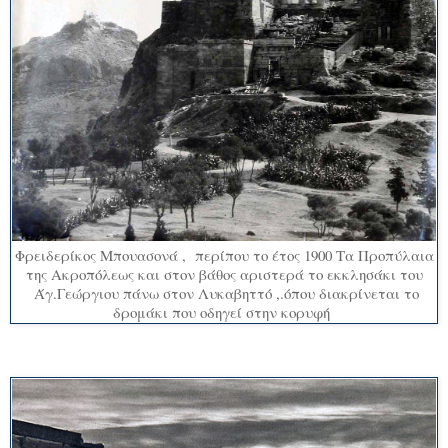
Φρειδερίκος Μπουασονά , περίπου το έτος 1900 Τα Προπύλαια
της Ακροπόλεως και στον βάθος αριστερά το εκκλησάκι του
Άγ.Γεώργιου πάνω στον Λυκαβηττό ,.όπου διακρίνεται το
δρομάκι που οδηγεί στην κορυφή