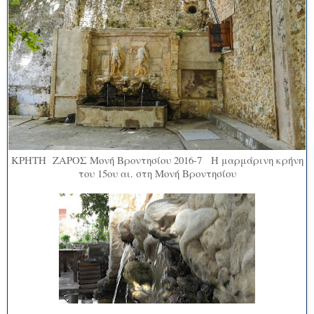
ΚΡΗΤΗ ΖΑΡΟΣ Μονή Βροντησίου 2016-7 Η μαρμάρινη κρήνη
του 15ου αι. στη Μονή Βροντησίου