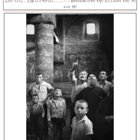
Σου λέω... Σήκω επάνω.........!..-.Bresson από την Ελλάδα του 50
και 60