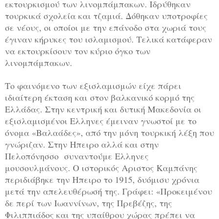
εκτουρκισμού των λινομπάμπακων. Ιδρύθηκαν
τουρκικά σχολεία και τζαμιά. Δόθηκαν υποτροφίες
σε νέους, οι οποίοι με την επάνοδο στα χωριά τους
έγιναν κήρυκες του ισλαμισμού. Τελικά κατάφεραν
να εκτουρκίσουν τον κύριο όγκο των
λινομπάμπακων.
Το φαινόμενο των εξισλαμισμών είχε πάρει
ιδιαίτερη έκταση και στον βαλκανικό κορμό της
Ελλάδας. Στην κεντρική και δυτική Μακεδονία οι
εξισλαμισμένοι Ελληνες έμειναν γνωστοί με το
όνομα «Βαλαάδες», από την μόνη τουρκική λέξη που
γνώριζαν. Στην Ηπειρο αλλά και στην
Πελοπόνησσο συναντούμε Ελληνες
μουσουλμάνους. Ο ιστορικός Αριστος Καμπάνης
περιδιάβηκε την Ηπειρο το 1915, δυόμισυ χρόνια
μετά την απελευθέρωσή της. Γράφει: «Προκειμένου
δε περί των Ιωαννίνων, της Πρεβέζης, της
Φιλιππιάδος και της υπαίθρου χώρας πρέπει να