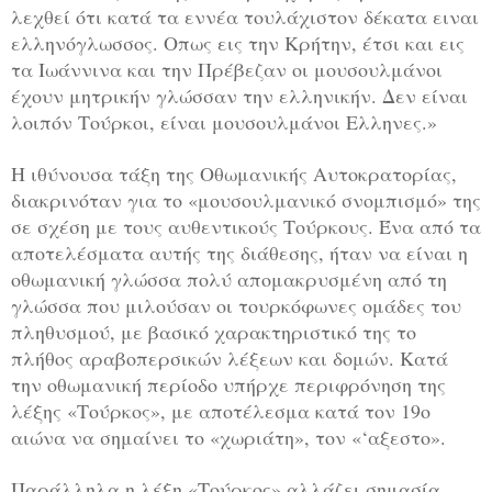
λεχθεί ότι κατά τα εννέα τουλάχιστον δέκατα ειναι
ελληνόγλωσσος. Οπως εις την Κρήτην, έτσι και εις
τα Ιωάννινα και την Πρέβεζαν οι μουσουλμάνοι
έχουν μητρικήν γλώσσαν την ελληνικήν. Δεν είναι
λοιπόν Τούρκοι, είναι μουσουλμάνοι Ελληνες.»
Η ιθύνουσα τάξη της Οθωμανικής Αυτοκρατορίας,
διακρινόταν για το «μουσουλμανικό σνομπισμό» της
σε σχέση με τους αυθεντικούς Τούρκους. Ένα από τα
αποτελέσματα αυτής της διάθεσης, ήταν να είναι η
οθωμανική γλώσσα πολύ απομακρυσμένη από τη
γλώσσα που μιλούσαν οι τουρκόφωνες ομάδες του
πληθυσμού, με βασικό χαρακτηριστικό της το
πλήθος αραβοπερσικών λέξεων και δομών. Κατά
την οθωμανική περίοδο υπήρχε περιφρόνηση της
λέξης «Τούρκος», με αποτέλεσμα κατά τον 19ο
αιώνα να σημαίνει το «χωριάτη», τον «‘αξεστο».
Παράλληλα η λέξη «Τούρκος» αλλάζει σημασία.