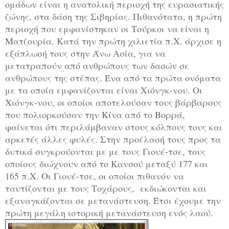
ομάδων είναι η ανατολική περιοχή της ευρασιατικής
ζώνης, στα δάση της Σιβηρίας. Πιθανότατα, η πρώτη
περιοχή που εμφανίστηκαν οι Τούρκοι να είναι η
Ματζουρία. Κατά την πρώτη χιλιετία π.Χ. άρχισε η
εξάπλωσή τους στην Άνω Ασία, για να
μετατραπούν από ανθρώπους των δασών σε
ανθρώπους της στέπας. Ένα από τα πρώτα ονόματα
με τα οποία εμφανίζονται είναι Χιόνγκ-νου. Οι
Χιόνγκ-νου, οι οποίοι αποτελούσαν τους βάρβαρους
που πολιορκούσαν την Κίνα από το Βορρά,
φαίνεται ότι περιλάμβαναν στους κόλπους τους και
αρκετές άλλες φυλές. Στην προέλασή τους προς τα
δυτικά συγκρούονται με με τους Γιουέ-τσε, τους
οποίους διώχνουν από το Κανσού μεταξύ 177 και
165 π.Χ. Οι Γιουέ-τσε, οι οποίοι πιθανόν να
ταυτίζονται με τους Τοχάρους, εκδιώκονται και
εξαναγκάζονται σε μετανάστευση. Έτσι έχουμε την
πρώτη μεγάλη ιστορική μετανάστευση ενός λαού.