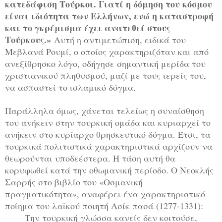
κατεδάφιση Τούρκοι. Γιατί η δόμηση του κόσμου
είναι ιδιότητα των Ελλήνων, ενώ η καταστροφή
και το γκρέμισμα έχει ανατεθεί στους
Τούρκους.»
Αυτή η αντιμετώπιση, ειδικά του
Μεβλανά Ρουμί, ο οποίος χαρακτηριζόταν και από
ανεξίθρησκο λόγο, οδήγησε σημαντική μερίδα του
χριστιανικού πληθυσμού, μαζί με τους ιερείς του,
να ασπαστεί το ισλαμικό δόγμα.
Παράλληλα όμως, χάνεται τελείως η συναίσθηση
του ανήκειν στην τουρκική ομάδα και κυριαρχεί το
ανήκειν στο κυρίαρχο θρησκευτικό δόγμα. Έτσι, τα
τουρκικά πολιτιστικά χαρακτηριστικά αρχίζουν να
θεωρούνται υποδεέστερα. Η τάση αυτή θα
κορυφωθεί κατά την οθωμανική περίοδο. Ο Νεοκλής
Σαρρής στο βιβλίο του «Οσμανική
πραγματικότητα», αναφέρει ένα χαρακτηριστικό
ποίημα του λαϊκού ποιητή Ασίκ πασά (1277-1331):
Την τουρκική γλώσσα κανείς δεν κοιτούσε,