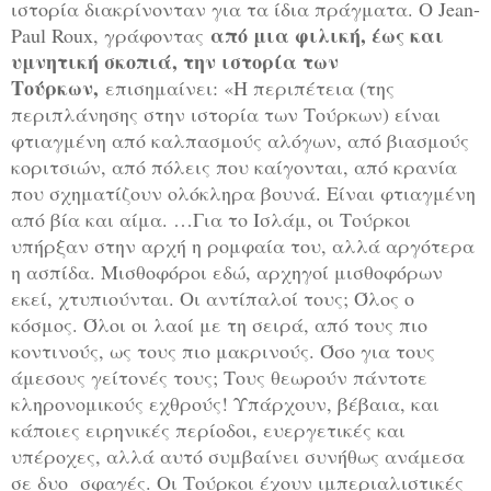
ιστορία διακρίνονταν για τα ίδια πράγματα. Ο Jean-
από μια φιλική, έως και
Paul Roux, γράφοντας
υμνητική σκοπιά, την ιστορία των
Τούρκων,
επισημαίνει: «Η περιπέτεια (της
περιπλάνησης στην ιστορία των Τούρκων) είναι
φτιαγμένη από καλπασμούς αλόγων, από βιασμούς
κοριτσιών, από πόλεις που καίγονται, από κρανία
που σχηματίζουν ολόκληρα βουνά. Είναι φτιαγμένη
από βία και αίμα. …Για το Ισλάμ, οι Τούρκοι
υπήρξαν στην αρχή η ρομφαία του, αλλά αργότερα
η ασπίδα. Μισθοφόροι εδώ, αρχηγοί μισθοφόρων
εκεί, χτυπιούνται. Οι αντίπαλοί τους; Όλος ο
κόσμος. Όλοι οι λαοί με τη σειρά, από τους πιο
κοντινούς, ως τους πιο μακρινούς. Όσο για τους
άμεσους γείτονές τους; Τους θεωρούν πάντοτε
κληρονομικούς εχθρούς! Υπάρχουν, βέβαια, και
κάποιες ειρηνικές περίοδοι, ευεργετικές και
υπέροχες, αλλά αυτό συμβαίνει συνήθως ανάμεσα
σε δυο σφαγές. Οι Τούρκοι έχουν ιμπεριαλιστικές