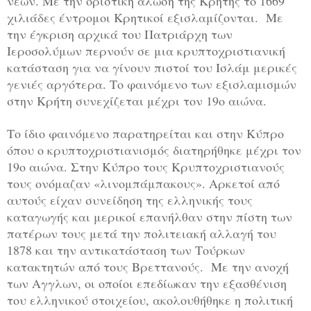
νέων. Με την οριστική άλωση της Κρήτης το 1669
χιλιάδες έντρομοι Κρητικοί εξισλαμίζονται. Με
την έγκριση αρχικά του Πατριάρχη των
Ιεροσολύμων περνούν σε μια κρυπτοχριστιανική
κατάσταση για να γίνουν πιστοί του Ισλάμ μερικές
γενιές αργότερα. Το φαινόμενο των εξισλαμισμών
στην Κρήτη συνεχίζεται μέχρι τον 19ο αιώνα.
Το ίδιο φαινόμενο παρατηρείται και στην Κύπρο
όπου ο κρυπτοχριστιανισμός διατηρήθηκε μέχρι τον
19ο αιώνα. Στην Κύπρο τους Κρυπτοχριστιανούς
τους ονόμαζαν «λινομπάμπακους». Αρκετοί από
αυτούς είχαν συνείδηση της ελληνικής τους
καταγωγής και μερικοί επανήλθαν στην πίστη των
πατέρων τους μετά την πολιτειακή αλλαγή του
1878 και την αντικατάσταση των Τούρκων
κατακτητών από τους Βρεττανούς. Με την ανοχή
των Αγγλων, οι οποίοι επεδίωκαν την εξασθένιση
του ελληνικού στοιχείου, ακολουθήθηκε η πολιτική