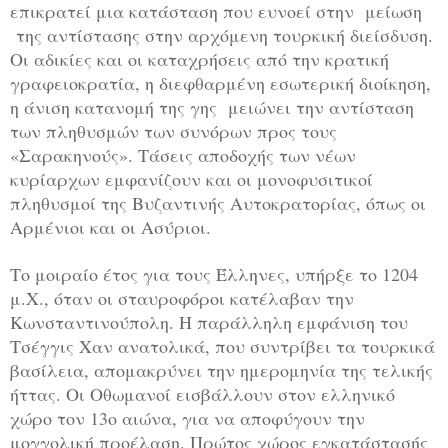
επικρατεί μια κατάσταση που ευνοεί στην μείωση
της αντίστασης στην αρχόμενη τουρκική διείσδυση.
Οι αδικίες και οι καταχρήσεις από την κρατική
γραφειοκρατία, η διεφθαρμένη εσωτερική διοίκηση,
η άνιση κατανομή της γης μειώνει την αντίσταση
των πληθυσμών των συνόρων προς τους
«Σαρακηνούς». Τάσεις αποδοχής των νέων
κυρίαρχων εμφανίζουν και οι μονοφυσιτικοί
πληθυσμοί της Βυζαντινής Αυτοκρατορίας, όπως οι
Αρμένιοι και οι Ασύριοι.
Το μοιραίο έτος για τους Έλληνες, υπήρξε το 1204
μ.Χ., όταν οι σταυροφόροι κατέλαβαν την
Κωνσταντινούπολη. Η παράλληλη εμφάνιση του
Τσέγγις Χαν ανατολικά, που συντρίβει τα τουρκικά
βασίλεια, απομακρύνει την ημερομηνία της τελικής
ήττας. Οι Οθωμανοί εισβάλλουν στον ελληνικό
χώρο τον 13ο αιώνα, για να αποφύγουν την
μογγολική προέλαση. Πρώτος χώρος εγκατάστασής