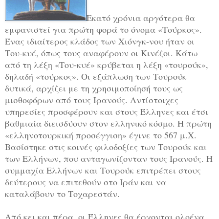
Εκατό χρόνια αργότερα θα
εμφανιστεί για πρώτη φορά το όνομα «Τούρκος».
Ένας ιδιαίτερος κλάδος των Χιόνγκ-νου ήταν οι
Του-κυέ, όπως τους αναφέρουν οι Κινέζοι. Κάτω
από τη λέξη «Του-κυέ» κρύβεται η λέξη «τουρούκ»,
δηλαδή «τούρκος». Οι εξάπλωση των Τουρούκ
δυτικά, αρχίζει με τη χρησιμοποίησή τους ως
μισθοφόρων από τους Ιρανούς. Αντίστοιχες
υπηρεσίες προσφέρουν και στους Έλληνες και έτσι
βαθμιαία διεισδύουν στον ελληνικό κόσμο. Η πρώτη
«ελληνοτουρκική προσέγγιση» έγινε το 567 μ.Χ.
Βασίστηκε στις κοινές φιλοδοξίες των Τουρούκ και
των Ελλήνων, που ανταγωνίζονταν τους Ιρανούς. Η
συμμαχία Ελλήνων και Τουρούκ επιτρέπει στους
δεύτερους να επιτεθούν στο Ιράν και να
καταλάβουν το Τοχαρεστάν.
Από κει και πέρα, οι Έλληνες θα έρχονται ολοένα