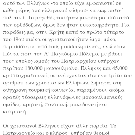
αυτό των Ελλήνων -το οποίο είχε εμφανιστεί σε
κάθε μέρος του ελληνικού κόσμου- να εκφραστεί
πολιτικά. Το μέγεθός του ήταν μικρότερο από αυτό
των ορθόδοξων, όμως δεν ήταν ευκαταφρόνητο. Για
παράδειγμα, στην Κρήτη κατά το πρώτο τέταρτο
του 19ου αιώνα οι χριστιανοί ήταν λίγο, μόνο,
περισσότεροι από τους μουσουλμάνους, ενώ στον
Πόντο, πριν τον Α’ Παγκόσμιο Πόλεμο, με βάσει
τους υπολογισμούς του Πατριαρχείου υπήρχαν
περίπου 180.000 μουσουλμάνοι Έλληνες και 45.000
κρυπτοχριστιανοί, οι ανέρχονταν στο ένα τρίτο του
αριθμού των χριστιανών Ελλήνων. Σήμερα, στη
σύγχρονη τουρκική κοινωνία, παραμένουν ακόμα
ορατές τέσσερεις ελληνόφωνες μουσουλμανικές
ομάδες: κρητική, ποντιακή, μακεδονική και
κυπριακή.
Οι χριστιανοί Έλληνες είχαν άλλη πορεία. Το
Πατριαρχείο και ο κλήρος υπήρξαν θεσμοί