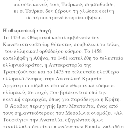
μα ούτε κανείς τους Τούρκους συμπαθούσε,
κι οι Τούρκοι δεν ξέρουν τη γλώσσα εκείνη
σε τέρμα τρανό δρομάκι σβήνει.
Η οθωμανική εποχή
Το 1453 οι Οθωμανοί καταλαμβάνουν την
Κωνσταντινούπολη, θέτοντας συμβολικά το τέλος
του ελληνικού ορθόδοξου κόσμου. Το 1458
κατελήφθη η Αθήνα, το 1461 κατελύθη το τελευταίο
ελληνικό κράτος, η Αυτοκρατορία της
Τραπεζούντας και το 1475 το τελευταίο ελεύθερο
ελληνικό έδαφος στην Ανατολική Κριμαία.
Αργότερα εισήλθαν στο νέο οθωμανικό κόσμο οι
ελληνικές περιοχές που βρίσκονταν υπό την
ενετική κυριαρχία, όπως για παράδειγμα η Κρήτη.
Ο Άραβας περιηγητής Ίμπν Μπατούτα, ένας από
τους σημαντικότερους του Μεσαίωνα ονομάζει «Αλ
Τουρκίγιε» την Ανατολία, εξηγώντας όμως
παράλληλα ότι είναι η «χώρα των Ρουμί», δηλαδή η