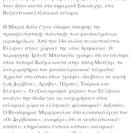
τους ήταν κοντά στο σημερινό Εσκισεχίρ, στα
Βυζαντινοσελτζουκικά σύνορα.
Η Μικρά Ασία έγινε έδαφος άσκησης της
προσηλυτιστικής πολιτικής των μουσουλμάνων
ιεροκηρύκων. Από τον 14ο αιώνα συναντιούνται
Έλληνες στους χώρους της νέας θρησκείας. Ο
περιηγητής Ιμπντί Μπατούτα γράφει ότι συνάντησε
στον ποταμό Κούμα κοντά στην πόλη Ματζάρ, το
αναχωρητήριο του μουσουλμανικού τάγματος
Αχμεδιέ στο οποίο όπως γράφει «διεβίουν σε κοινή
ζωή Δερβίσες, Αραβες, Πέρσες, Τούρκοι και
Ελληνες». Ο εξισλαμισμός μέρους των Ελλήνων
ανοίγει την δίοδο για να εισχωρήσουν στον
ισλαμικό χώρο οι ελληνικές φιλοσοφικές δοξασίες.
Ο Βλαδίμηρος Μιρμίρογλου στο κλασσικό έργο του
«Οι Δερβίσσαι», αναφέρει ότι οι νεοπλατωνικές
απόψεις επηρέασαν έντονα κάποιες ισλαμικές