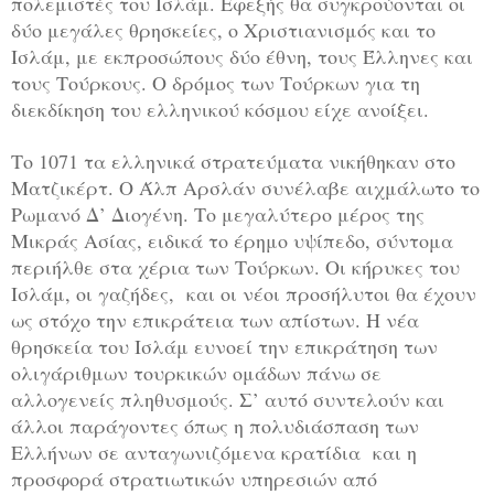
πολεμιστές του Ισλάμ. Εφεξής θα συγκρούονται οι
δύο μεγάλες θρησκείες, ο Χριστιανισμός και το
Ισλάμ, με εκπροσώπους δύο έθνη, τους Έλληνες και
τους Τούρκους. Ο δρόμος των Τούρκων για τη
διεκδίκηση του ελληνικού κόσμου είχε ανοίξει.
Το 1071 τα ελληνικά στρατεύματα νικήθηκαν στο
Ματζικέρτ. Ο Άλπ Αρσλάν συνέλαβε αιχμάλωτο το
Ρωμανό Δ’ Διογένη. Το μεγαλύτερο μέρος της
Μικράς Ασίας, ειδικά το έρημο υψίπεδο, σύντομα
περιήλθε στα χέρια των Τούρκων. Οι κήρυκες του
Ισλάμ, οι γαζήδες, και οι νέοι προσήλυτοι θα έχουν
ως στόχο την επικράτεια των απίστων. Η νέα
θρησκεία του Ισλάμ ευνοεί την επικράτηση των
ολιγάριθμων τουρκικών ομάδων πάνω σε
αλλογενείς πληθυσμούς. Σ’ αυτό συντελούν και
άλλοι παράγοντες όπως η πολυδιάσπαση των
Ελλήνων σε ανταγωνιζόμενα κρατίδια και η
προσφορά στρατιωτικών υπηρεσιών από