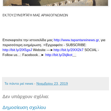
ΕΚ.ΤΟΥ.ΣΥΝΕΡΓΆΤΗ ΜΑΣ ΑΡΧΑΙΟΓΝΩΜΩΝ
Επισκεφτείτε την ιστοσελίδα μας
http
://
www
.
tapantareinews
.
gr
, για
περισσότερη ενημέρωση.
⭐
Εγγραφείτε - SUBSCRIBE:
http://bit.ly/2lX5gsJ
Website —►
http://bit.ly/2lXX2k7
SOCIAL -
Follow us...: Facebook...►
http://bit.ly/2kjlkot
Τα πάντα ρεί news
-
Νοεμβρίου 23, 2019
Δεν υπάρχουν σχόλια:
Δημοσίευση σχολίου