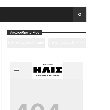
Ακολουθήστε Μας
Https://www.youtube.
Https://www.faceboo
Com/channel/UC0wk
K.com/tapantarei1965
2ge3sheyTkgpAkeBan
/?
G
Ref=pages_you_mana
Ge