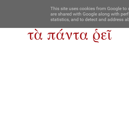
Αρχική
Contact Us
About Us
This site uses cookies from Google to d
are shared with Google along with perf
statistics, and to detect and address a