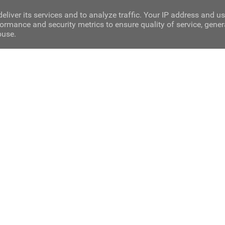
eliver its services and to analyze traffic. Your IP address and u
ormance and security metrics to ensure quality of service, gene
buse.