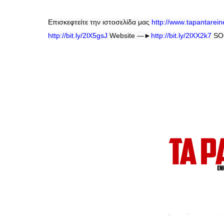
Επισκεφτείτε την ιστοσελίδα μας
http
://
www
.
tapantarei
http://bit.ly/2lX5gsJ
Website —►
http://bit.ly/2lXX2k7
SOC