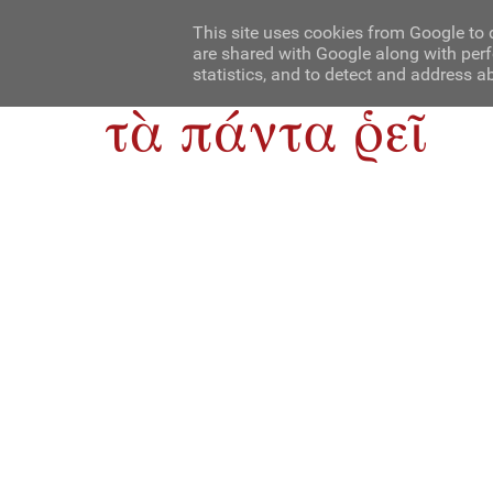
Αρχική
Contact Us
About Us
This site uses cookies from Google to d
are shared with Google along with perf
statistics, and to detect and address a