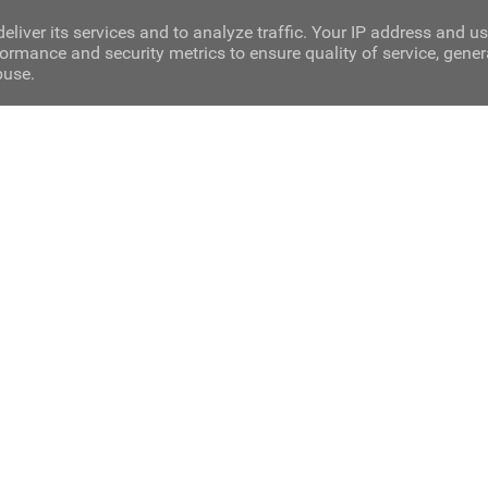
eliver its services and to analyze traffic. Your IP address and u
ormance and security metrics to ensure quality of service, gene
buse.