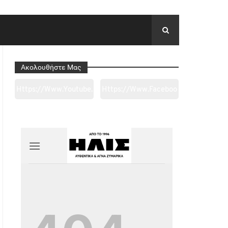
Ακολουθήστε Μας
Https://www.youtube.
Https://www.faceboo
Com/channel/UC0wk
K.com/tapantarei1965
2ge3sheyTkgpAkeBan
/?
G
Ref=pages_you_mana
Ge