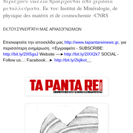
περιέχουν νικέλιο προέρχονται από χερσαία
μεταλλεύματα.
Εκ του Institut de Minéralogie, de
physique des matérix et de cosmochemie -
CNRS
ΕΚ.ΤΟΥ.ΣΥΝΕΡΓΆΤΗ ΜΑΣ ΑΡΧΑΙΟΓΝΩΜΩΝ
Επισκεφτείτε την ιστοσελίδα μας
http
://
www
.
tapantareinews
.
gr
, για
περισσότερη ενημέρωση.
⭐
Εγγραφείτε - SUBSCRIBE:
http://bit.ly/2lX5gsJ
Website —►
http://bit.ly/2lXX2k7
SOCIAL -
Follow us...: Facebook...►
http://bit.ly/2kjlkot