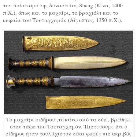
τον πολιτισμό της δυναστείας Shang (Κίνα, 1400
π.Χ.), όπως και το μαχαίρι, το βραχιόλι και το
κεφάλι του Τουταγχαμόν (Αίγυπτος, 1350 π.Χ.).
Το μαχαίρι σιδήρου ,το κάτω από τα δύο , βρέθηκε
στον τάφο του Τουταγχαμόν."Πιστεύουμε ότι ο
σίδηρος ήταν τουλάχιστον δέκα φορές πιο ακριβός