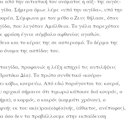
από την αιτιατική του ονόματος η αίξ- της αιγός-
η γίδα. Σήμερα όμως λέμε «υπό την αιγίδα», υπό την
ορέα. Σύμφωνα με τον μύθο ο Ζευς θήλασε, όταν
 γίδα, που λεγόταν Αμάλθεια. Το γάλα παρεχόταν
τε φράση έγινε σύμβολο αφθονίας αγαθών.
ια και το κέρας της σε αστερισμό. Το δέρμα της
το όνομα της ασπίδας του.
αταιγίδα, προφανώς η λέξη απηχεί τις αντιλήψεις
βροτόκο Δία). Το πρώτο συνθετικό «κούρο»
ει κόβω, κουρεύω. Από εδώ παράγονται τα: κουρά,
υ αρχικά σήμαινε ότι τιμωρώ κάποιον διά κουράς, ο
ήμα), ο κορμός, ο καιρός (κομμάτι χρόνου), ο
φνής εκ του ακ(ε)ραι(ο)φ(α)νής, (άθικτος, ανέπαφος),
αι όσο δεν τα προβάλλουμε στην εκπαίδευση