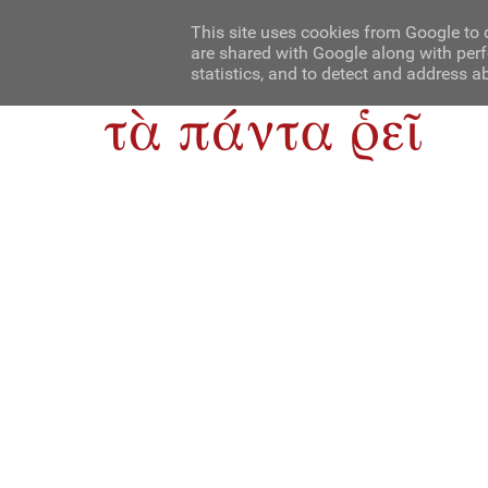
Αρχική
Contact Us
About Us
This site uses cookies from Google to d
are shared with Google along with perf
statistics, and to detect and address a