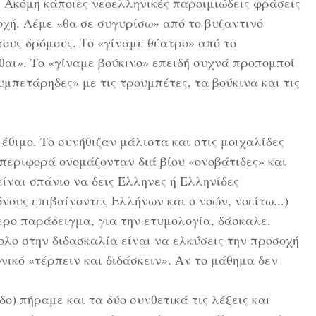
. Ακόμη κάποιες νεοελληνικές παροιμιώδεις φράσεις
οχή. Λέμε «θα σε συγυρίσω» από το βυζαντινό
τους δρόμους. Το «γίναμε θέατρο» από το
θαι». Το «γίναμε βούκινο» επειδή συχνά προπομποί
υμπετάρηδες» με τις τρουμπέτες, τα βούκινα και τις
έθιμο. Το συνήθιζαν μάλιστα και στις μοιχαλίδες
 περιφορά ονομάζονταν διά βίου «ονοβάτιδες» και
ίναι σπάνιο να δεις Έλληνες ή Ελληνίδες
νους επιβαίνοντες Ελλήνων και ο νοών, νοείτω...)
ερο παράδειγμα, για την ετυμολογία, δάσκαλε.
ολο στην διδασκαλία είναι να ελκύσεις την προσοχή
ικό «τέρπειν και διδάσκειν». Αν το μάθημα δεν
ο) πήραμε και τα δύο συνθετικά τις λέξεις και