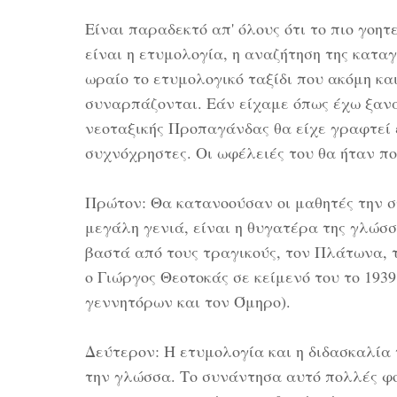
Είναι παραδεκτό απ' όλους ότι το πιο γοη
είναι η ετυμολογία, η αναζήτηση της κατα
ωραίο το ετυμολογικό ταξίδι που ακόμη κα
συναρπάζονται. Εάν είχαμε όπως έχω ξανα
νεοταξικής Προπαγάνδας θα είχε γραφτεί έ
συχνόχρηστες. Οι ωφέλειές του θα ήταν π
Πρώτον: Θα κατανοούσαν οι μαθητές την συ
μεγάλη γενιά, είναι η θυγατέρα της γλώσ
βαστά από τους τραγικούς, τον Πλάτωνα, τ
ο Γιώργος Θεοτοκάς σε κείμενό του το 193
γεννητόρων και τον Όμηρο).
Δεύτερον: Η ετυμολογία και η διδασκαλία 
την γλώσσα. Το συνάντησα αυτό πολλές φο