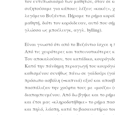
τον εντυπωσιασμό των μαθητών, όταν σε κ
συζητούσαμε για κάποιες λέξεις «κακές», χ
λεγόμενο Βυζάντιο. Πήραμε το ρήμα κοροϊ
μαθητή, διότι τον κορόιδευαν, αυτό που σ
γλώσσα ως μπούλινγκ, αγγλ. bylling).
Είναι γνωστό ότι από το Βυζάντιο ίσχυε η 
Από τις χειρότερες και ταπεινοτικότερες κ
Τον αποκαλούσαν, τον κατάδικο, κουρόγιδο
Κατά την πάνδημη περιαγωγή του κουρόγιδ
καθισμένου συνήθως πάνω σε γαϊδούρι (γαϊ
πρόσωπο ασβόλη (=καπνιά) εξού και αποσ
πασπάλιζαν την χούφτα τους με «μούζα» (
διαπομπευμένου. Από δω βγήκε και το ρήμ
και έτσι μας «κληροδοτήθηκε» το ρήμα πασ
και πηλό, λάσπη, κατά το βασανιστήριο το