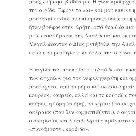
προχωρήσαμε βαθύτερα. Η γίδα προέρχεται 
την αιγίδα. Έφυγε το «αι» και μας έμεινε 
προστασία κάποιου επίσημου προσώπου ή φ
ήταν βρέφος στην Κρήτη, από ένα ζώο μια
μέσω του κέρατος της Αμαλθείας και έκτο
Μεγαλώνοντας ο Δίας μετέβαλε την Αμάλθε
επίσης το μετέτρεψε σε όπλο, την αιγίδα, 
Η αιγίδα τον προστάτευε. (Από δω και η κ
των αρχαίων για τον νεφεληγερέτη και ομ
προέρχεται από το ρήμα κείρω που σημαίν
κουρέας, κουρείο, αλλά και το κουράζω πο
κούρος, η κόρη (κούρη), το κέρμα (έκοψε χρ
ακέραιος (που δεν κομματιάζεται), ο ακραι
ο ακαριαίος και λοιπά. Ωραία πράγματα κ
«πιανόμαστε...κορόιδα».