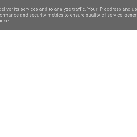
eliver its services and to analyze traffic. Your IP address and u
ormance and security metrics to ensure quality of service, gene
buse.