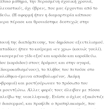
άποιο μάθημα, την περασμένη σχολική χρονιά,
λευαστικές, όχι ύβρεις, που μας έρχονται από το
δεύω. (Η αφορμή ήταν η διαμαρτυρία κάποιου
ήμερα πέρασε και θρονιάστηκε δυστυχώς στην
ποινή της διαπόμπευσης, του δημόσιου εξευτελισμού.
αταδίκες ήταν το κούρεμα «εν χρω» (κοινώς γουλί).
-κουρεμένο γίδι-εξού και κορόιδο και κοροϊδεύω.
ου (κορόιδου) στους δρόμους και στην αγορά,
δουροκαθισμένους), το πλήθος του πετούσε στο
βολώθηκα-έμεινα αποσβολωμένος. Ακόμη
=βρομιά) και μουτζούρωναν το πρόσωπο του
α μουντζώνω. Άλλες φορές τους άλειβαν με πίσσα
αλείβω της νεοελληνικής. Ενίοτε ο όχλος εξακόντιζε
υ διασυρμού, και προήλθε ο προπηλακισμός, που