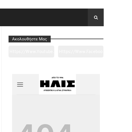
Ακολουθήστε Μας
Https://www.youtube.
Https://www.faceboo
Com/channel/UC0wk
K.com/tapantarei1965
2ge3sheyTkgpAkeBan
/?
G
Ref=pages_you_mana
Ge