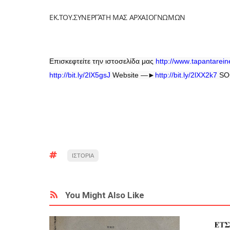
ΕΚ.ΤΟΥ.ΣΥΝΕΡΓΆΤΗ ΜΑΣ ΑΡΧΑΙΟΓΝΩΜΩΝ
Επισκεφτείτε την ιστοσελίδα μας
http
://
www
.
tapantarei
http://bit.ly/2lX5gsJ
Website —►
http://bit.ly/2lXX2k7
SOC
ΙΣΤΟΡΙΑ
You Might Also Like