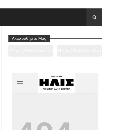
Ακολουθήστε Μας
Https://www.youtube.
Https://www.faceboo
Com/channel/UC0wk
K.com/tapantarei1965
2ge3sheyTkgpAkeBan
/?
G
Ref=pages_you_mana
Ge