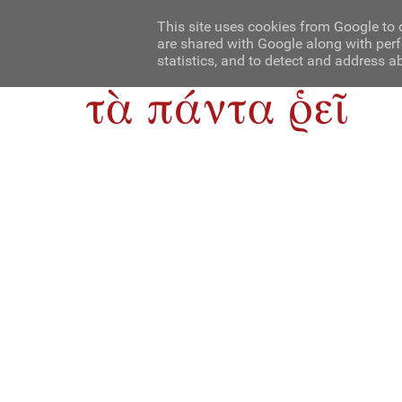
Αρχική
Contact Us
About Us
This site uses cookies from Google to d
are shared with Google along with perf
statistics, and to detect and address a