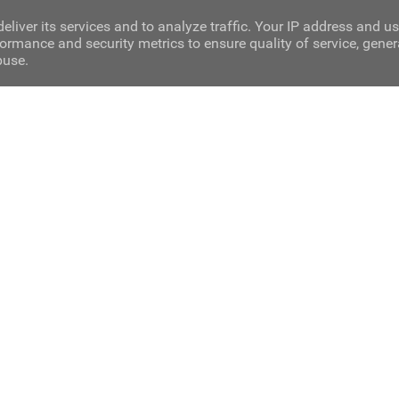
eliver its services and to analyze traffic. Your IP address and u
ormance and security metrics to ensure quality of service, gene
buse.