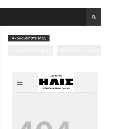
Ακολουθήστε Μας
Https://www.youtube.
Https://www.faceboo
Com/channel/UC0wk
K.com/tapantarei1965
2ge3sheyTkgpAkeBan
/?
G
Ref=pages_you_mana
Ge