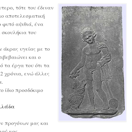
τερο, τότε του έδιναν
πιο αποτελεσματική
 φυτό αψιθιά, ένα
 σκουλήκια του
ν άκρας υγείας με το
πιβεβαιώνει και ο
ό τα έργα του ότι τα
2 χρόνια, ενώ άλλες
α.
το ίδιο προσδόκιμο
λλάδα
ων προγόνων μας και
μού μας.