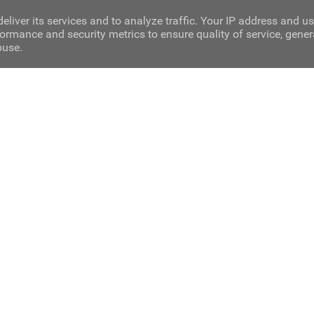
eliver its services and to analyze traffic. Your IP address and u
ormance and security metrics to ensure quality of service, gene
buse.