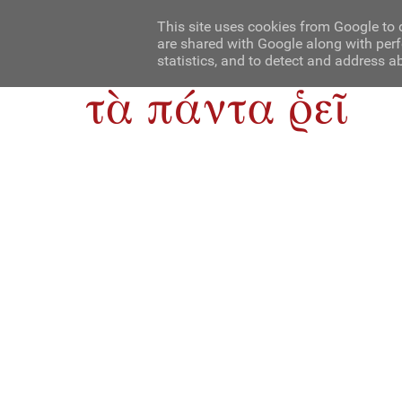
Αρχική
Contact Us
About Us
This site uses cookies from Google to d
are shared with Google along with perf
statistics, and to detect and address a