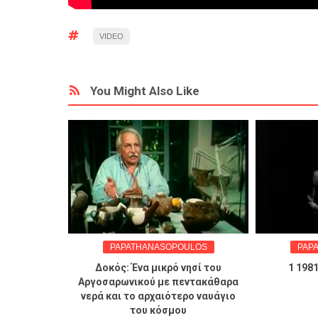
VIDEO
You Might Also Like
PAPATHANASOPOULOS
PAPATHANA
Δοκός: Ένα μικρό νησί του
1 1981 Διρός
Αργοσαρωνικού με πεντακάθαρα
νερά και το αρχαιότερο ναυάγιο
του κόσμου