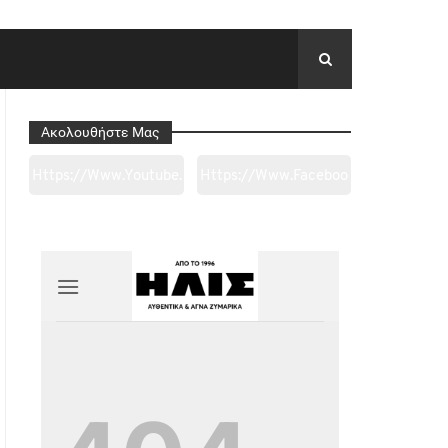
Ακολουθήστε Μας
Https://www.youtube.
Https://www.faceboo
Com/channel/UC0wk
K.com/tapantarei1965
2ge3sheyTkgpAkeBan
/?
G
Ref=pages_you_mana
Ge