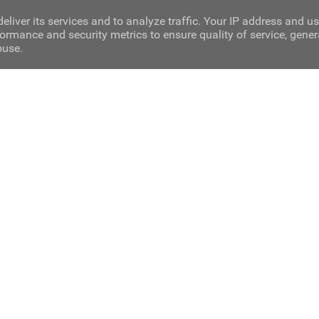
eliver its services and to analyze traffic. Your IP address and u
ormance and security metrics to ensure quality of service, gene
buse.