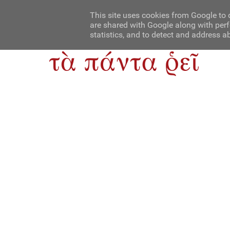
Αρχική
Contact Us
About Us
This site uses cookies from Google to d
are shared with Google along with perf
statistics, and to detect and address a