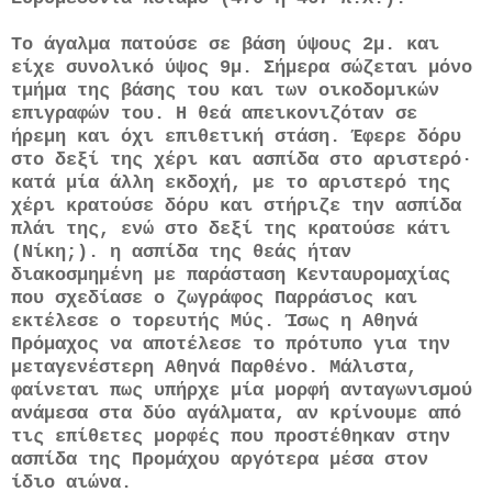
Το άγαλμα πατούσε σε βάση ύψους 2μ. και
είχε συνολικό ύψος 9μ. Σήμερα σώζεται μόνο
τμήμα της βάσης του και των οικοδομικών
επιγραφών του. Η θεά απεικονιζόταν σε
ήρεμη και όχι επιθετική στάση. Έφερε δόρυ
στο δεξί της χέρι και ασπίδα στο αριστερό·
κατά μία άλλη εκδοχή, με το αριστερό της
χέρι κρατούσε δόρυ και στήριζε την ασπίδα
πλάι της, ενώ στο δεξί της κρατούσε κάτι
(Νίκη;). η ασπίδα της θεάς ήταν
διακοσμημένη με παράσταση Κενταυρομαχίας
που σχεδίασε ο ζωγράφος Παρράσιος και
εκτέλεσε ο τορευτής Μύς. Ίσως η Αθηνά
Πρόμαχος να αποτέλεσε το πρότυπο για την
μεταγενέστερη Αθηνά Παρθένο. Μάλιστα,
φαίνεται πως υπήρχε μία μορφή ανταγωνισμού
ανάμεσα στα δύο αγάλματα, αν κρίνουμε από
τις επίθετες μορφές που προστέθηκαν στην
ασπίδα της Προμάχου αργότερα μέσα στον
ίδιο αιώνα.