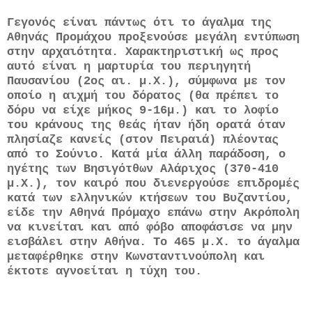
Γεγονός είναι πάντως ότι το άγαλμα της
Αθηνάς Προμάχου προξενούσε μεγάλη εντύπωση
στην αρχαιότητα. Χαρακτηριστική ως προς
αυτό είναι η μαρτυρία του περιηγητή
Παυσανίου (2ος αι. μ.Χ.), σύμφωνα με τον
οποίο η αιχμή του δόρατος (θα πρέπει το
δόρυ να είχε μήκος 9-16μ.) και το λοφίο
του κράνους της θεάς ήταν ήδη ορατά όταν
πλησίαζε κανείς (στον Πειραιά) πλέοντας
από το Σούνιο. Κατά μία άλλη παράδοση, ο
ηγέτης των Βησιγότθων Αλάριχος (370-410
μ.Χ.), τον καιρό που διενεργούσε επιδρομές
κατά των ελληνικών κτήσεων του Βυζαντίου,
είδε την Αθηνά Πρόμαχο επάνω στην Ακρόπολη
να κινείται και από φόβο αποφάσισε να μην
εισβάλει στην Αθήνα. Το 465 μ.Χ. το άγαλμα
μεταφέρθηκε στην Κωνσταντινούπολη και
έκτοτε αγνοείται η τύχη του.