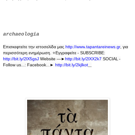
archaeologia
Επισκεφτείτε την ιστοσελίδα μας
http
://
www
.
tapantareinews
.
gr
, για
περισσότερη ενημέρωση.
⭐
Εγγραφείτε - SUBSCRIBE:
http://bit.ly/2lX5gsJ
Website —►
http://bit.ly/2lXX2k7
SOCIAL -
Follow us...: Facebook...►
http://bit.ly/2kjlkot