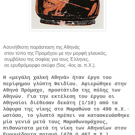
Ασυνήθιστη παράσταση της Αθηνάς
στον τύπο της Προμάχου με την μορφή γλαυκός,
συμβόλου της σοφίας για τους Έλληνες,
σε ερυθρόμορφο σκύφο (5ος -4ος αι. π.Χ.).
Η «μεγάλη χαλκή Αθηνά» ήταν έργο του
περίφημου γλύπτη Φειδίου. Αφιερώθηκε στην
Αθηνά Πρόμαχο, προστάτιδα της πόλης των
Αθηνών. Για την εκτέλεση του έργου οι
Αθηναίοι διέθεσαν δεκάτη (1/10) από τα
λάφυρα της νίκης στο Μαραθώνα το 490 π.Χ.·
ωστόσο, το γλυπτό πρέπει να κατασκευάσθηκε
μία γενιά μετά τους Μαραθωνομάχους,
πιθανώτατα μετά τη νίκη των Αθηναίων στον
Ευρυμέδοντα ποταμό (470 ή 467 π.Χ.).