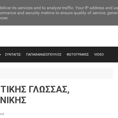
eliver its services and to analyze traffic. Your IP address and u
ormance and security metrics to ensure quality of service, gene
buse.
ΣΥΝΤΑΓΕΣ
ΠΑΠΑΘΑΝΑΣΟΠΟΥΛΟΣ
ΦΩΤΟΓΡΑΦΙΕΣ
VIDEO
ΙΤΙΚΗΣ ΓΛΩΣΣΑΣ,
ΝΙΚΗΣ
ent