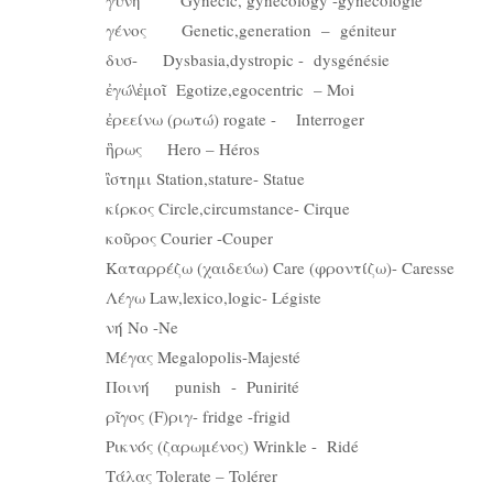
γένος Genetic,generation – géniteur
δυσ- Dysbasia,dystropic - dysgénésie
ἐγώ\ἐμοῖ Egotize,egocentric – Moi
ἐρεείνω (ρωτώ) rogate - Interroger
ἣρως Hero – Héros
ἲστημι Station,stature- Statue
κίρκος Circle,circumstance- Cirque
κοῦρος Courier -Couper
Καταρρέζω (χαιδεύω) Care (φροντίζω)- Caresse
Λέγω Law,lexico,logic- Légiste
νή No -Ne
Μέγας Megalopolis-Majesté
Ποινή punish - Punirité
ρῖγος (F)ριγ- fridge -frigid
Ρικνός (ζαρωμένος) Wrinkle - Ridé
Τάλας Tolerate – Tolérer