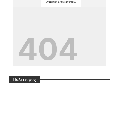
G
Ref=pages_you_mana
Ge
Πολιτισμός