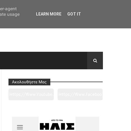
ser-agent
rate usage
LEARN MORE
GOT IT
Ακολουθήστε Μας
Https://www.youtube.
Https://www.faceboo
Com/channel/UC0wk
K.com/tapantarei1965
2ge3sheyTkgpAkeBan
/?