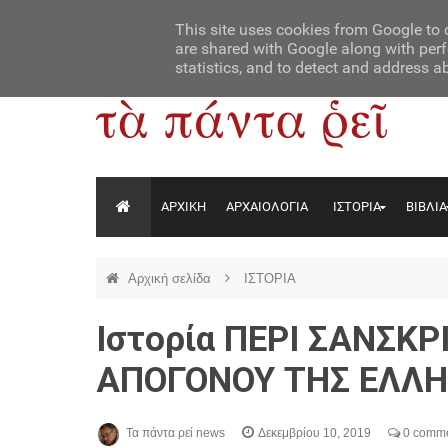
Αρχική
Contact Us
About Us
This site uses cookies from Google to d
are shared with Google along with perf
statistics, and to detect and address a
ΑΡΧΙΚΗ
ΑΡΧΑΙΟΛΟΓΙΑ
ΙΣΤΟΡΙΑ
ΒΙΒΛΙΑ
Αρχική σελίδα
ΙΣΤΟΡΙΑ
Ιστορία ΠΕΡΙ ΣΑΝΣΚΡ
ΑΠΟΓΟΝΟΥ ΤΗΣ ΕΛΛΗ
Τα πάντα ρεί news
Δεκεμβρίου 10, 2019
0 comm