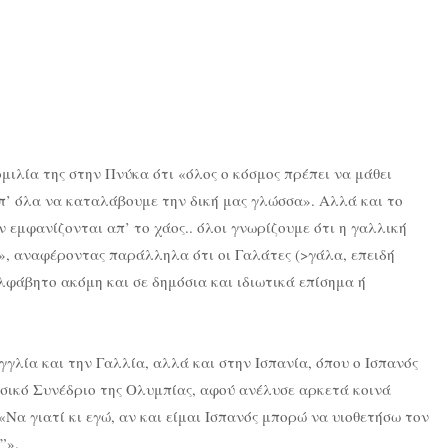
μιλία της στην Πνύκα ότι «όλος ο κόσμος πρέπει να μάθει
π’ όλα να καταλάβουμε την δική μας γλώσσα». Αλλά και το
εν εμφανίζονται απ’ το χάος.. όλοι γνωρίζουμε ότι η γαλλική
ς», αναφέροντας παράλληλα ότι οι Γαλάτες (>γάλα, επειδή
φάβητο ακόμη και σε δημόσια και ιδιωτικά επίσημα ή
γλία και την Γαλλία, αλλά και στην Ισπανία, όπου ο Ισπανός
σσικό Συνέδριο της Ολυμπίας, αφού ανέλυσε αρκετά κοινά
«Να γιατί κι εγώ, αν και είμαι Ισπανός μπορώ να υιοθετήσω τον
”».