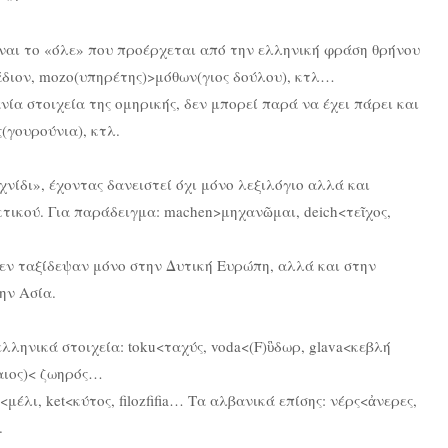
ναι το «όλε» που προέρχεται από την ελληνική φράση θρήνου
τάδιον, mozo(υπηρέτης)>μόθων(γιος δούλου), κτλ…
νία στοιχεία της ομηρικής, δεν μπορεί παρά να έχει πάρει και
ς(γουρούνια), κτλ.
νίδι», έχοντας δανειστεί όχι μόνο λεξιλόγιο αλλά και
κτικού. Για παράδειγμα: machen>μηχανῶμαι, deich<τεῖχος,
δεν ταξίδεψαν μόνο στην Δυτική Ευρώπη, αλλά και στην
ην Ασία.
λληνικά στοιχεία: toku<ταχύς, voda<(F)ὓδωρ, glava<κεβλή
ίαιος)< ζωηρός…
έλι, ket<κύτος, filozfifia… Τα αλβανικά επίσης: νέρς<ἀνερες,
.