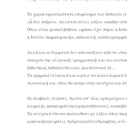
Το χαρακτηριστικότατο επιφώνημα των Ισπανών εί
«ὦ ὀλε δαῖμον». Αλλά και άλλες λέξεις· estadio> σ
Όπως είναι φυσικό βέβαια, εφόσον έχει πάρει η Ισπα
η Ιταλία: magari<μακάρι, aula<αυλή, scrofa<γρομφά
Αλλά και οι Γερμανοί δεν απουσιάζουν από το «παιχ
στοιχεία της ελληνικής γραμματικής και του συντα
früh<πρωί, kübel<κύπελλον, ja<επιτατικό γέ…
Τα ομηρικά ελληνικά και κυρίως τα αιολο-δωρικά 
Ανατολική και, όπως θα δούμε στην συνέχεια και στ
Οι σλαβικές γλώσσες, πρώτα απ’ όλα, εμπεριέχουν ε
(κεφαλή), mora(εφιάλτης)<μόρος(θάνατος), zoran(β
Τα ουγγρικά έπειτα ακολουθούν με λέξεις όπως meд<μ
κρηέ<κάρα(κεφάλι), πρίφτι(ιερέας)<προφήτης, κτλ.