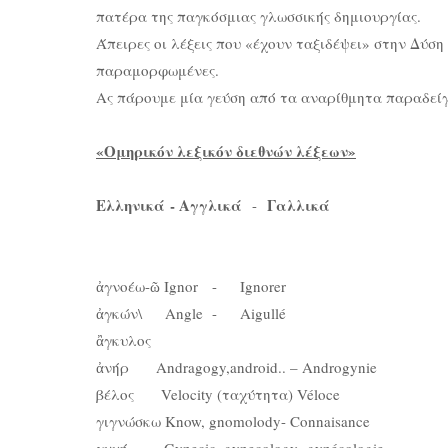
πατέρα της παγκόσμιας γλωσσικής δημιουργίας.
Άπειρες οι λέξεις που «έχουν ταξιδέψει» στην Δύση
παραμορφωμένες.
Ας πάρουμε μία γεύση από τα αναρίθμητα παραδείγ
«Ομηρικόν λεξικόν διεθνών λέξεων»
Ελληνικά - Αγγλικά
Γαλλικά
-
ἀγνοέω-ῶ Ignor - Ignorer
ἀγκών\ Angle - Aigullé
ἂγκυλος
ἀνήρ Andragogy,android.. – Androgynie
βέλος Velocity (ταχύτητα) Véloce
γιγνώσκω Know, gnomolody- Connaisance
γυνή Gynecic, gynecology -gynécologie