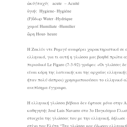
ὠκύς\ταχύς acute – Acuité
ὑγιής Hygiene- Hygiéne
(F)ὓδωρ Water -Hydrique
χαμαί Humiliate -Humilier
ὣρη Hour- heure
Η Ζακλίν ντε Ρομιγύ αναφέρει χαρακτηριστικά σε ο
ελληνικά, για τι αυτή η γλώσσα μας βοηθά πρώτα α
περιοδικό Le Figaro (7-3-92) γράφει: «Οι γλώσσες δ
είναι κόρη της λατινικής και της αρχαίας ελληνική
ήταν πολύ άσπροι) χρησιμοποιούσαν το ελληνικό αλ
ανεπίσημα έγγραφα.
Η ελληνική γλώσσα βέβαια δεν έφτασε μόνο στην Αγ
καθηγητής José Luis Navarro στο 3ο Παγκόσμιο Γλω
στοιχεία της γλώσσας του με την ελληνική, δήλωσε 
στίχο του Ελύτη “Την γλώσσα μου έδωσαν ελληνική